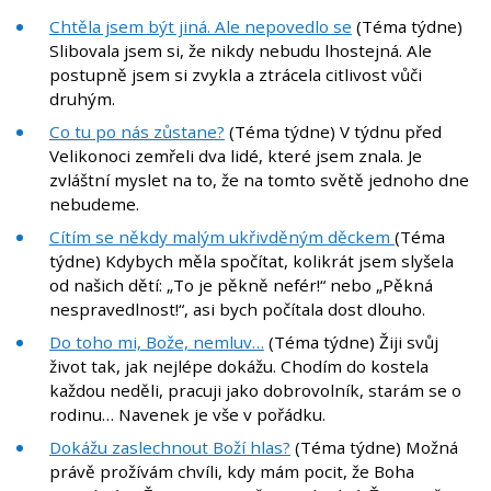
Chtěla jsem být jiná. Ale nepovedlo se
(Téma týdne)
Slibovala jsem si, že nikdy nebudu lhostejná. Ale
postupně jsem si zvykla a ztrácela citlivost vůči
druhým.
Co tu po nás zůstane?
(Téma týdne) V týdnu před
Velikonoci zemřeli dva lidé, které jsem znala. Je
zvláštní myslet na to, že na tomto světě jednoho dne
nebudeme.
Cítím se někdy malým ukřivděným děckem
(Téma
týdne) Kdybych měla spočítat, kolikrát jsem slyšela
od našich dětí: „To je pěkně nefér!“ nebo „Pěkná
nespravedlnost!“, asi bych počítala dost dlouho.
Do toho mi, Bože, nemluv…
(Téma týdne) Žiji svůj
život tak, jak nejlépe dokážu. Chodím do kostela
každou neděli, pracuji jako dobrovolník, starám se o
rodinu… Navenek je vše v pořádku.
Dokážu zaslechnout Boží hlas?
(Téma týdne) Možná
právě prožívám chvíli, kdy mám pocit, že Boha