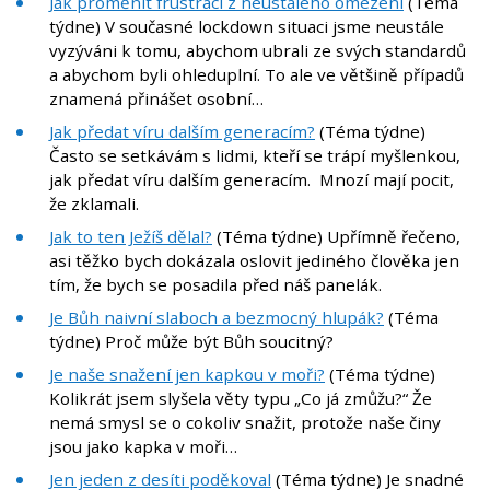
Jak proměnit frustraci z neustálého omezení
(Téma
týdne) V současné lockdown situaci jsme neustále
vyzýváni k tomu, abychom ubrali ze svých standardů
a abychom byli ohleduplní. To ale ve většině případů
znamená přinášet osobní…
Jak předat víru dalším generacím?
(Téma týdne)
Často se setkávám s lidmi, kteří se trápí myšlenkou,
jak předat víru dalším generacím. Mnozí mají pocit,
že zklamali.
Jak to ten Ježíš dělal?
(Téma týdne) Upřímně řečeno,
asi těžko bych dokázala oslovit jediného člověka jen
tím, že bych se posadila před náš panelák.
Je Bůh naivní slaboch a bezmocný hlupák?
(Téma
týdne) Proč může být Bůh soucitný?
Je naše snažení jen kapkou v moři?
(Téma týdne)
Kolikrát jsem slyšela věty typu „Co já zmůžu?“ Že
nemá smysl se o cokoliv snažit, protože naše činy
jsou jako kapka v moři…
Jen jeden z desíti poděkoval
(Téma týdne) Je snadné