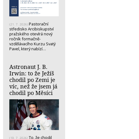
Pastorační
(21. 7. 2026)
středisko Arcibiskupství
pražského otevírá nový
ročník formačně-
vzdělávacího Kurzu Svatý
Pavel, který nabízí…
Astronaut J. B.
Irwin: to že Ježíš
chodil po Zemi je
víc, než že jsem já
chodil po Měsíci
To, že chodil
(19. 7. 2026)