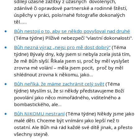
sdílejí úžasné zážitky z úžasných dovolených,
zdánlivé či opravdové partnerské a rodinné štěstí,
úspěchy v práci, polo/nahé fotografie dokonalých
těl……
Bůh nestojí o to, aby se někdo povyšoval nad druhé
(Téma týdne) Plíživé nebezpečí "vlastní dokonalosti".
Bůh nezná výraz „nejsi pro mě dost dobrý“
(Téma
týdne) Bývaly dny, kdy jsem si nebyla zcela jistá tím,
že mě Bůh slyší. Říkala jsem si, proč by měl vyslyšet
zrovna mé volání – měla jsem pocit, proč by měl
shlédnout zrovna k někomu, jako…
Bůh neříká, že máme zachránit celý svět
(Téma
týdne) Myslím si, že si někdy představujeme Boží
povolání jako něco mimořádného, viditelného a
bombastického, ale…
Bůh NIKOMU nestraní
(Téma týdne) Někdy jsme jako
malé děti. Chceme být vnímáni jako lepší než ti
ostatní. Ale Bůh má rád každé své dítě jinak, a přesto
všechny stejně.