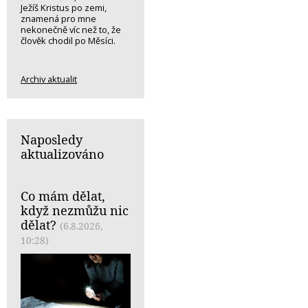
Ježíš Kristus po zemi,
znamená pro mne
nekonečně víc než to, že
člověk chodil po Měsíci.
Archiv aktualit
Naposledy
aktualizováno
Co mám dělat,
když nezmůžu nic
dělat?
(6.8.2026,
10:28)