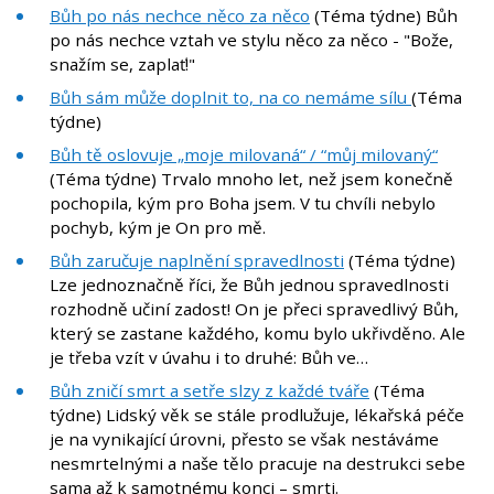
Bůh po nás nechce něco za něco
(Téma týdne) Bůh
po nás nechce vztah ve stylu něco za něco - "Bože,
snažím se, zaplať!"
Bůh sám může doplnit to, na co nemáme sílu
(Téma
týdne)
Bůh tě oslovuje „moje milovaná“ / “můj milovaný“
(Téma týdne) Trvalo mnoho let, než jsem konečně
pochopila, kým pro Boha jsem. V tu chvíli nebylo
pochyb, kým je On pro mě.
Bůh zaručuje naplnění spravedlnosti
(Téma týdne)
Lze jednoznačně říci, že Bůh jednou spravedlnosti
rozhodně učiní zadost! On je přeci spravedlivý Bůh,
který se zastane každého, komu bylo ukřivděno. Ale
je třeba vzít v úvahu i to druhé: Bůh ve…
Bůh zničí smrt a setře slzy z každé tváře
(Téma
týdne) Lidský věk se stále prodlužuje, lékařská péče
je na vynikající úrovni, přesto se však nestáváme
nesmrtelnými a naše tělo pracuje na destrukci sebe
sama až k samotnému konci – smrti.