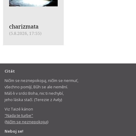
charizmata
(5.8.2026, 17:55)
Citát
Ničím se neznepokojuj, ničím se nermuť,
všechno pomíjí, Bůh se ale nemění.
Máš-li v srdci Boha, nic ti nechybí,
jeho láska stačí. (Terezie z Avily)
Viz Taizé kánon
"Nada te turbe"
(Ničím se neznepokojuj)
Neboj se!