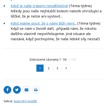
Když je naše trápení nesdělitelné
(Téma týdne)
Někdy jsou naše nejhlubší bolesti natolik ohrožující a
těžké, že je nelze ani vyslovit…
Když máme pocit, že s námi Bůh není...
(Téma týdne)
Když se nám v životě daří, připadá nám, že nikoho
dalšího vlastně nepotřebujeme. Jiná situace ale
nastává, když pochopíme, že naše lidské síly nestačí.
Zobrazené záznamy 1 - 50
z 128
1
2
3
Sekce:
Autorský rejstřík