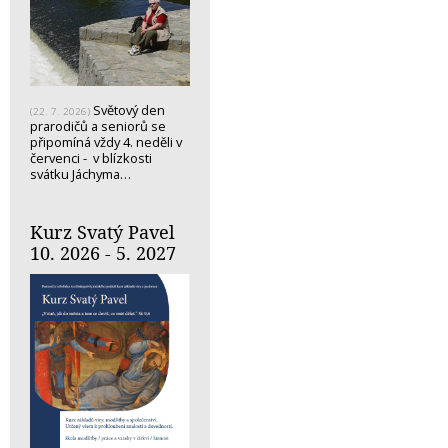
Světový den
(22. 7. 2026)
prarodičů a seniorů se
připomíná vždy 4. neděli v
červenci - v blízkosti
svátku Jáchyma…
Kurz Svatý Pavel
10. 2026 - 5. 2027