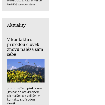
UNITED 20. 8. - 22. 8. Vsetín
Mediálně spolupracujeme
Aktuality
V kontaktu s
přírodou člověk
znovu nalézá sám
sebe
Tato překrásná
(7. 8. 2026)
„kniha“ se otevírá všem –
jak malým, tak velkým. V
kontaktu s přírodou
člověk…