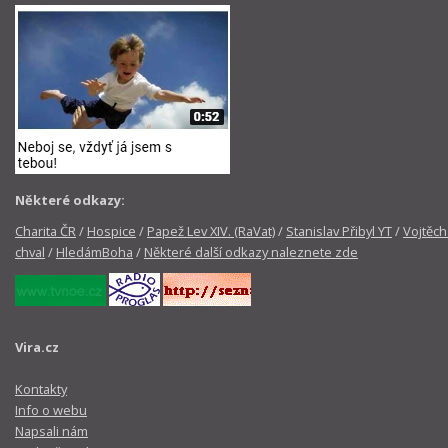
Některé odkazy:
Charita ČR
/
Hospice
/
Papež Lev XIV. (RaVat)
/
Stanislav Přibyl YT
/
Vojtěch
chval
/
HledámBoha
/
Některé další odkazy naleznete zde
Vira.cz
Kontakty
Info o webu
Napsali nám