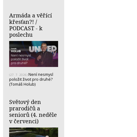
Armáda a věřící
křesťan?! /
PODCAST - k
poslechu
Není nesmysl
(27. 7. 2026)
položit život pro druhé?
(Tomáš Holub)
Světový den
prarodičů a
seniorů (4. neděle
v červenci)