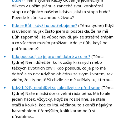
bude?
(Téma týdne) Každý člověk je jedinečným
dílkem v Božím plánu a zanechá svou konkrétní
stopu v dějinách našeho lidstva. Jaká ta stopa bude?
Povede k zániku anebo k životu?
Kde je Bůh, když ho potřebujeme?
(Téma týdne) Když
si uvědomím, jak často jsem si posteskla, že na mě
Bůh zapomněl, že vůbec nevidí, jak se strašně trápím
a co všechno musím prožívat... Kde je Bůh, když ho
potřebujeme?
Kdo posoudí, co je pro mě dobré a co ne?
(Téma
týdne) Není důležité, kolik zažiji krásných nebo
těžkých životních chvil. Kdo posoudí, co je pro mě
dobré a co ne? Když se ohlédnu za svým životem, tak
vidím, že i ty nejtěžší chvíle ze mě udělaly tu, kterou…
Když běžíš, neohlížej se, ale dívej se před sebe
(Téma
týdne) Naše mladší dcera velmi ráda běhá. Má to ale
jeden háček. Vždycky, když se rozběhne, se stále
otáčí a kouká, kde co lítá. Většinou to skončí nějakým
karambolem. Přemýšlím, kolik karambolů si
působíme…