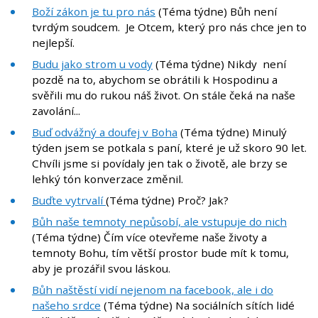
Boží zákon je tu pro nás
(Téma týdne) Bůh není
tvrdým soudcem. Je Otcem, který pro nás chce jen to
nejlepší.
Budu jako strom u vody
(Téma týdne) Nikdy není
pozdě na to, abychom se obrátili k Hospodinu a
svěřili mu do rukou náš život. On stále čeká na naše
zavolání...
Buď odvážný a doufej v Boha
(Téma týdne) Minulý
týden jsem se potkala s paní, které je už skoro 90 let.
Chvíli jsme si povídaly jen tak o životě, ale brzy se
lehký tón konverzace změnil.
Buďte vytrvalí
(Téma týdne) Proč? Jak?
Bůh naše temnoty nepůsobí, ale vstupuje do nich
(Téma týdne) Čím více otevřeme naše životy a
temnoty Bohu, tím větší prostor bude mít k tomu,
aby je prozářil svou láskou.
Bůh naštěstí vidí nejenom na facebook, ale i do
našeho srdce
(Téma týdne) Na sociálních sítích lidé