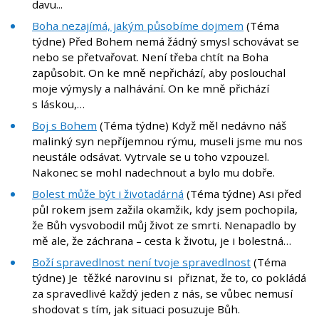
davu...
Boha nezajímá, jakým působíme dojmem
(Téma
týdne) Před Bohem nemá žádný smysl schovávat se
nebo se přetvařovat. Není třeba chtít na Boha
zapůsobit. On ke mně nepřichází, aby poslouchal
moje výmysly a nalhávání. On ke mně přichází
s láskou,…
Boj s Bohem
(Téma týdne) Když měl nedávno náš
malinký syn nepříjemnou rýmu, museli jsme mu nos
neustále odsávat. Vytrvale se u toho vzpouzel.
Nakonec se mohl nadechnout a bylo mu dobře.
Bolest může být i životadárná
(Téma týdne) Asi před
půl rokem jsem zažila okamžik, kdy jsem pochopila,
že Bůh vysvobodil můj život ze smrti. Nenapadlo by
mě ale, že záchrana – cesta k životu, je i bolestná…
Boží spravedlnost není tvoje spravedlnost
(Téma
týdne) Je těžké narovinu si přiznat, že to, co pokládá
za spravedlivé každý jeden z nás, se vůbec nemusí
shodovat s tím, jak situaci posuzuje Bůh.