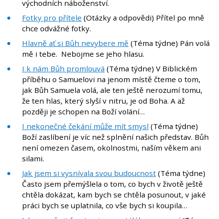
východních náboženství.
Fotky pro přítele
(Otázky a odpovědi) Přítel po mně
chce odvážné fotky.
Hlavně ať si Bůh nevybere mě
(Téma týdne) Pán volá
mě i tebe. Nebojme se jeho hlasu.
I k nám Bůh promlouvá
(Téma týdne) V Biblickém
příběhu o Samuelovi na jenom místě čteme o tom,
jak Bůh Samuela volá, ale ten ještě nerozumí tomu,
že ten hlas, který slyší v nitru, je od Boha. A až
později je schopen na Boží volání…
I nekonečné čekání může mít smysl
(Téma týdne)
Boží zaslíbení je víc než splnění našich představ. Bůh
není omezen časem, okolnostmi, naším věkem ani
silami.
Jak jsem si vysnívala svou budoucnost
(Téma týdne)
Často jsem přemýšlela o tom, co bych v životě ještě
chtěla dokázat, kam bych se chtěla posunout, v jaké
práci bych se uplatnila, co vše bych si koupila…