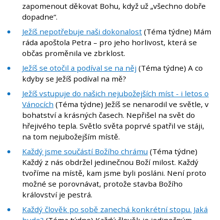
zapomenout děkovat Bohu, když už „všechno dobře
dopadne“.
Ježíš nepotřebuje naši dokonalost
(Téma týdne) Mám
ráda apoštola Petra – pro jeho horlivost, která se
občas proměnila ve zbrklost.
Ježíš se otočil a podíval se na něj
(Téma týdne) A co
kdyby se Ježíš podíval na mě?
Ježíš vstupuje do našich nejubožejších míst - i letos o
Vánocích
(Téma týdne) Ježíš se nenarodil ve světle, v
bohatství a krásných časech. Nepřišel na svět do
hřejivého tepla. Světlo světa poprvé spatřil ve stáji,
na tom nejubožejším místě.
Každý jsme součástí Božího chrámu
(Téma týdne)
Každý z nás obdržel jedinečnou Boží milost. Každý
tvoříme na místě, kam jsme byli posláni. Není proto
možné se porovnávat, protože stavba Božího
království je pestrá.
Každý člověk po sobě zanechá konkrétní stopu. Jaká