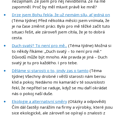
nezajímám. Že jsem pro něj neviditelná. Že na mě
zapomněl. Proč by měl mluvit právě ke mně?
Drze jsem Bohu řekla, že už nemám sílu, ať jedná on
(Téma týdne) Před několika měsíci jsem vnímala, že
je na čase změnit práci. Bylo pro mě těžké začít tuto
situaci řešit, ale zároveň jsem cítila, že je to dobrá
cesta.
Duch svatý? To není pro mě...
(Téma týdne) Možná si
to někdy říkáme: „Duch svatý – to není pro mě.“
Důvodů může být mnoho. Ale pravda je jiná – Duch
svatý je tu pro každého. I pro tebe.
Děláme si starosti o to, jindy zas o tamto
(Téma
týdne) Všechny drobné i větší starosti nám berou
klid a pokoj. Nedávno mi kamarád v té souvislosti
řekl, že nepřítel se raduje, když se mu daří okrádat
nás o pokoj naší duše.
Ekologie a alternativní směry
(Otázky a odpovědi)
Čím dál častěji narážím na firmy a výrobky, které jsou
sice ekologické, ale zároveň se opírají o znalosti z