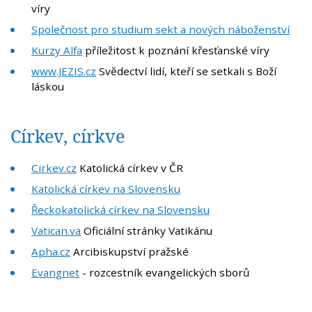
víry
Společnost pro studium sekt a nových náboženství
Kurzy Alfa
příležitost k poznání křesťanské víry
www.JEZIS.cz
Svědectví lidí, kteří se setkali s Boží
láskou
Církev, církve
Cirkev.cz
Katolická církev v ČR
Katolická církev na Slovensku
Řeckokatolická církev na Slovensku
Vatican.va
Oficiální stránky Vatikánu
Apha.cz
Arcibiskupství pražské
Evangnet
- rozcestník evangelických sborů