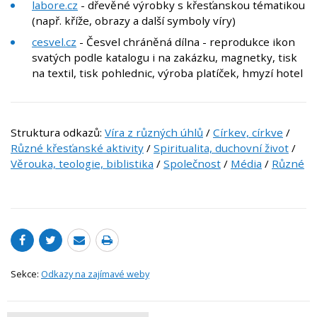
labore.cz
- dřevěné výrobky s křesťanskou tématikou
(např. kříže, obrazy a další symboly víry)
cesvel.cz
- Česvel chráněná dílna - reprodukce ikon
svatých podle katalogu i na zakázku, magnetky, tisk
na textil, tisk pohlednic, výroba platíček, hmyzí hotel
Struktura odkazů:
Víra z různých úhlů
/
Církev, církve
/
Různé křesťanské aktivity
/
Spiritualita, duchovní život
/
Věrouka, teologie, biblistika
/
Společnost
/
Média
/
Různé
Sekce:
Odkazy na zajímavé weby