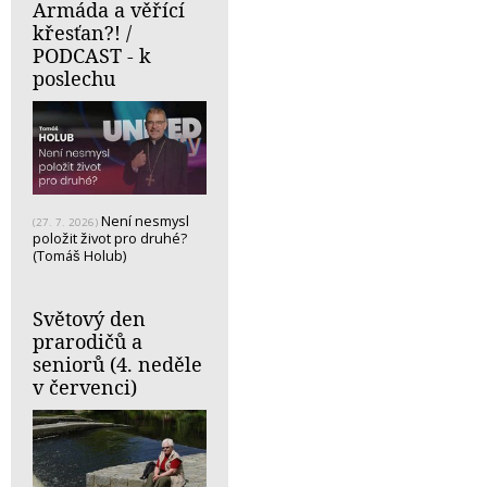
Armáda a věřící
křesťan?! /
PODCAST - k
poslechu
Není nesmysl
(27. 7. 2026)
položit život pro druhé?
(Tomáš Holub)
Světový den
prarodičů a
seniorů (4. neděle
v červenci)