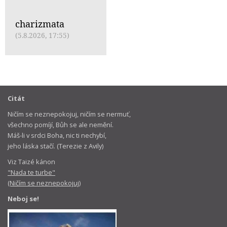
charizmata
(5.8.2026, 17:55)
Citát
Ničím se neznepokojuj, ničím se nermuť,
všechno pomíjí, Bůh se ale nemění.
Máš-li v srdci Boha, nic ti nechybí,
jeho láska stačí. (Terezie z Avily)
Viz Taizé kánon
"Nada te turbe"
(Ničím se neznepokojuj)
Neboj se!