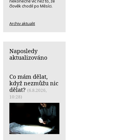
nekonečně víc než to, že
člověk chodil po Měsíci.
Archiv aktualit
Naposledy
aktualizováno
Co mám dělat,
když nezmůžu nic
dělat?
(6.8.2026,
10:28)