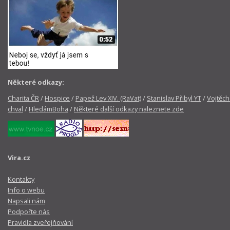
Některé odkazy:
Charita ČR
/
Hospice
/
Papež Lev XIV. (RaVat)
/
Stanislav Přibyl YT
/
Vojtěch
chval
/
HledámBoha
/
Některé další odkazy naleznete zde
Vira.cz
Kontakty
Info o webu
Napsali nám
Podpořte nás
Pravidla zveřejňování