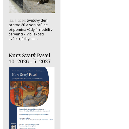
Světový den
(22. 7. 2026)
prarodičů a seniorů se
připomíná vždy 4. neděli v
červenci - v blízkosti
svátku Jáchyma…
Kurz Svatý Pavel
10. 2026 - 5. 2027