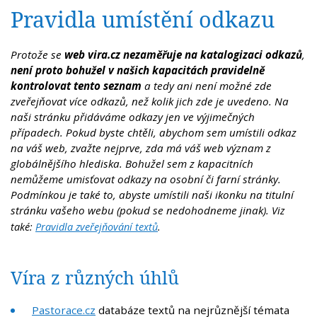
Pravidla umístění odkazu
Protože se
web vira.cz nezaměřuje na katalogizaci odkazů
,
není proto bohužel v našich kapacitách pravidelně
kontrolovat tento seznam
a tedy ani není možné zde
zveřejňovat více odkazů, než kolik jich zde je uvedeno. Na
naši stránku přidáváme odkazy jen ve výjimečných
případech. Pokud byste chtěli, abychom sem umístili odkaz
na váš web, zvažte nejprve, zda má váš web význam z
globálnějšího hlediska. Bohužel sem z kapacitních
nemůžeme umisťovat odkazy na osobní či farní stránky.
Podmínkou je také to, abyste umístili naši ikonku na titulní
stránku vašeho webu (pokud se nedohodneme jinak).
Viz
také:
Pravidla zveřejňování textů
.
Víra z různých úhlů
Pastorace.cz
databáze textů na nejrůznější témata