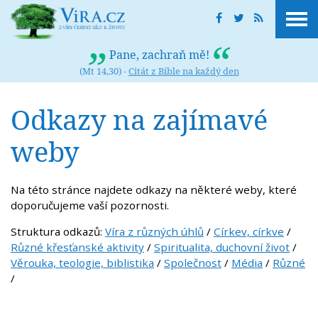
Pane, zachraň mě!
(Mt 14,30) -
Citát z Bible na každý den
Odkazy na zajímavé
weby
Na této stránce najdete odkazy na některé weby, které
doporučujeme vaší pozornosti.
Struktura odkazů:
Víra z různých úhlů
/
Církev, církve
/
Různé křesťanské aktivity
/
Spiritualita, duchovní život
/
Věrouka, teologie, biblistika
/
Společnost
/
Média
/
Různé
/