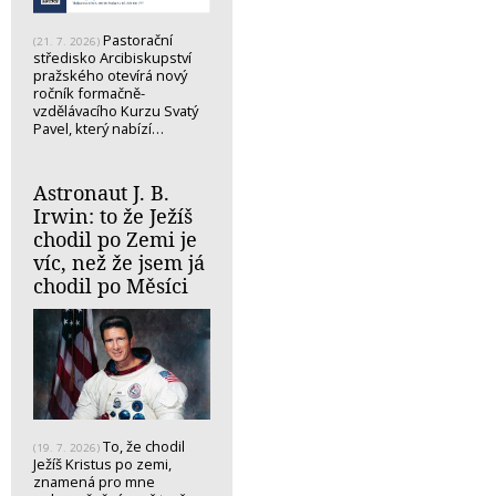
Pastorační
(21. 7. 2026)
středisko Arcibiskupství
pražského otevírá nový
ročník formačně-
vzdělávacího Kurzu Svatý
Pavel, který nabízí…
Astronaut J. B.
Irwin: to že Ježíš
chodil po Zemi je
víc, než že jsem já
chodil po Měsíci
To, že chodil
(19. 7. 2026)
Ježíš Kristus po zemi,
znamená pro mne