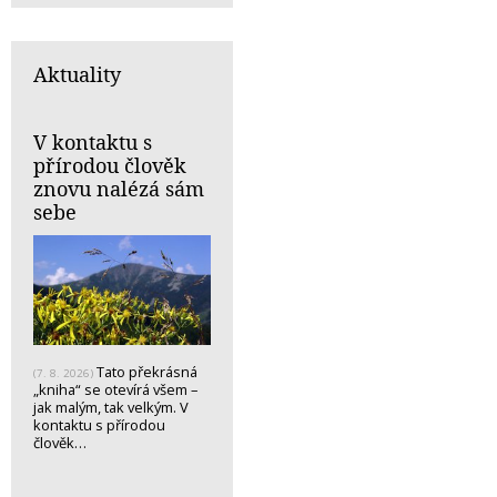
Aktuality
V kontaktu s
přírodou člověk
znovu nalézá sám
sebe
Tato překrásná
(7. 8. 2026)
„kniha“ se otevírá všem –
jak malým, tak velkým. V
kontaktu s přírodou
člověk…