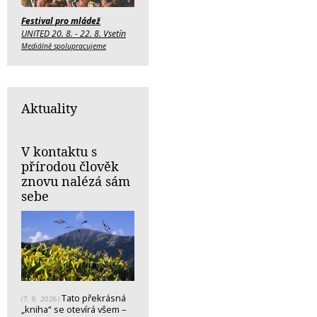
Festival pro mládež
UNITED 20. 8. - 22. 8. Vsetín
Mediálně spolupracujeme
Aktuality
V kontaktu s
přírodou člověk
znovu nalézá sám
sebe
Tato překrásná
(7. 8. 2026)
„kniha“ se otevírá všem –