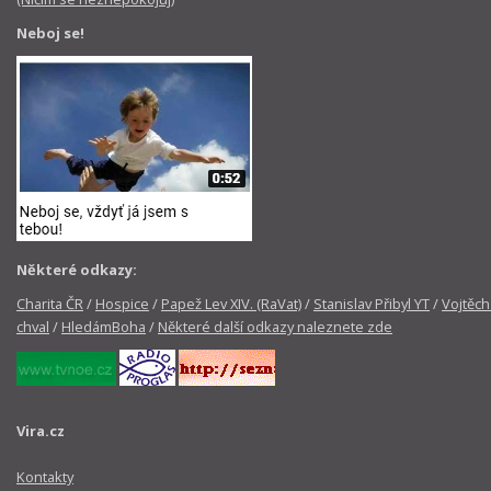
Neboj se!
Některé odkazy:
Charita ČR
/
Hospice
/
Papež Lev XIV. (RaVat)
/
Stanislav Přibyl YT
/
Vojtěch
chval
/
HledámBoha
/
Některé další odkazy naleznete zde
Vira.cz
Kontakty