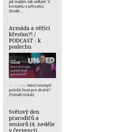
jak malým, tak velkým. V
kontaktu s přírodou
člověk…
Armáda a věřící
křesťan?! /
PODCAST - k
poslechu
Není nesmysl
(27. 7. 2026)
položit život pro druhé?
(Tomáš Holub)
Světový den
prarodičů a
seniorů (4. neděle
v červenci)