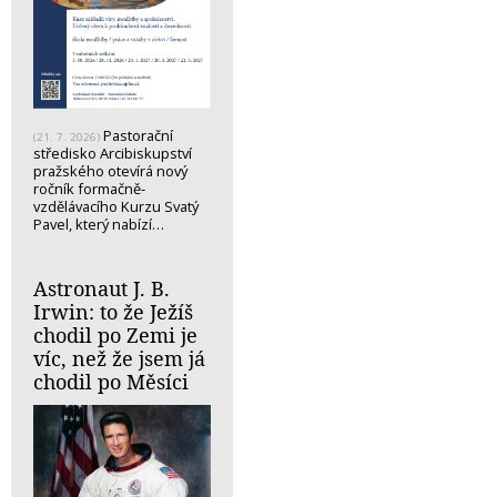
Pastorační
(21. 7. 2026)
středisko Arcibiskupství
pražského otevírá nový
ročník formačně-
vzdělávacího Kurzu Svatý
Pavel, který nabízí…
Astronaut J. B.
Irwin: to že Ježíš
chodil po Zemi je
víc, než že jsem já
chodil po Měsíci