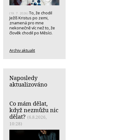
To, že chodil
(19. 7. 2026)
Ježíš Kristus po zemi,
znamená pro mne
nekonečně víc než to, že
člověk chodil po Měsíci.
Archiv aktualit
Naposledy
aktualizováno
Co mám dělat,
když nezmůžu nic
dělat?
(6.8.2026,
10:28)