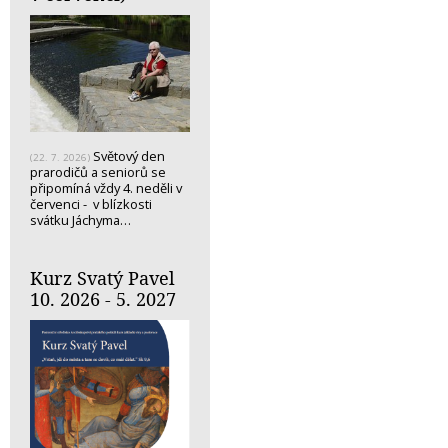
Světový den
(22. 7. 2026)
prarodičů a seniorů se
připomíná vždy 4. neděli v
červenci - v blízkosti
svátku Jáchyma…
Kurz Svatý Pavel
10. 2026 - 5. 2027