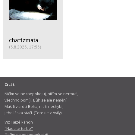
charizmata
(5.8.2026, 17:55)
Citát
Ničím se neznepokojuj, ničím se nermuť,
všechno pomíjí, Bůh se ale nemění.
Máš-li v srdci Boha, nic ti nechybí,
jeho láska stačí. (Terezie z Avily)
Viz Taizé kánon
"Nada te turbe"
(Ničím se neznepokojuj)