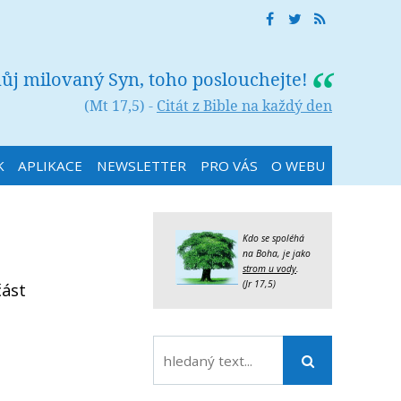
můj milovaný Syn, toho poslouchejte!
(Mt 17,5) -
Citát z Bible na každý den
K
APLIKACE
NEWSLETTER
PRO VÁS
O WEBU
Kdo se spoléhá
na Boha, je jako
strom u vody
.
(Jr 17,5)
část