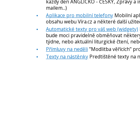
kazdy den ANGLICKO - ČESKY, Zprávy a inf
mailem...)
Aplikace pro mobilní telefony
Mobilní apl
obsahu webu Víra.cz a některé další užite
Automatické texty pro váš web (widgety)
bude moci pravidelně obměňovat některý z
týdne, nebo aktuální liturgické čtení, nebo
Přímluvy na neděli
"Modlitba věřících" pr
Texty na nástěnky
Predtištěné texty na n