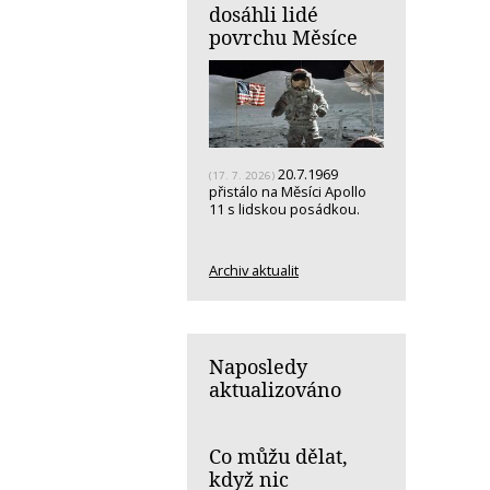
dosáhli lidé
povrchu Měsíce
20.7.1969
(17. 7. 2026)
přistálo na Měsíci Apollo
11 s lidskou posádkou.
Archiv aktualit
Naposledy
aktualizováno
Co můžu dělat,
když nic