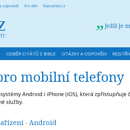
 a odpovědi
Pro děti
Manzelstvi.cz
Ježíš je 
N
ODBĚR CITÁTŮ Z BIBLE
OTÁZKY A ODPOVĚDI
REJSTŘÍ
pro mobilní telefony
 systémy Android i iPhone (iOS), která zpřístupňuje 
né služby.
zařízení - Android