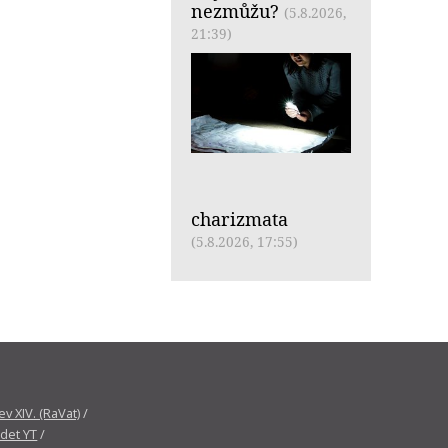
nezmůžu?
(5.8.2026,
21:39)
charizmata
(5.8.2026, 17:55)
v XIV. (RaVat)
/
det YT
/