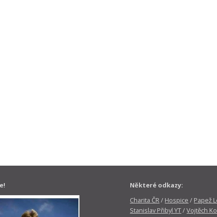
e!
Některé odkazy:
Charita ČR
/
Hospice
/
Papež Le
Stanislav Přibyl YT
/
Vojtěch Ko