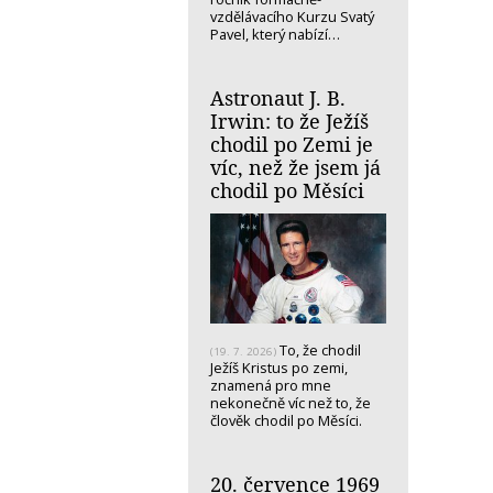
vzdělávacího Kurzu Svatý
Pavel, který nabízí…
Astronaut J. B.
Irwin: to že Ježíš
chodil po Zemi je
víc, než že jsem já
chodil po Měsíci
To, že chodil
(19. 7. 2026)
Ježíš Kristus po zemi,
znamená pro mne
nekonečně víc než to, že
člověk chodil po Měsíci.
20. července 1969