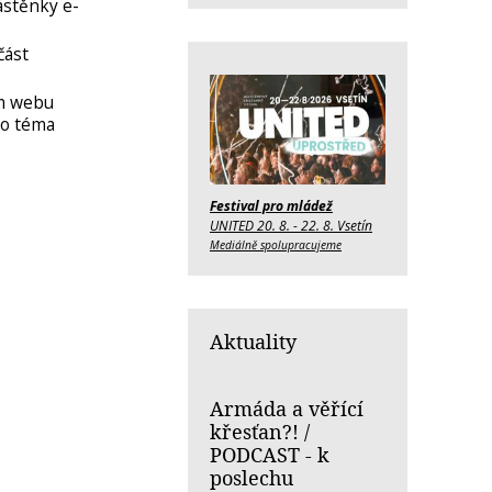
ástěnky e-
část
em webu
bo téma
Festival pro mládež
UNITED 20. 8. - 22. 8. Vsetín
Mediálně spolupracujeme
Aktuality
Armáda a věřící
křesťan?! /
PODCAST - k
poslechu