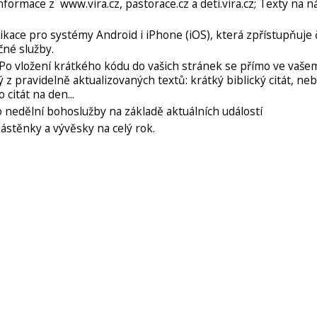
ormace z www.vira.cz, pastorace.cz a deti.vira.cz; Texty na n
ikace pro systémy Android i iPhone (iOS), která zpřístupňuje 
čné služby.
Po vložení krátkého kódu do vašich stránek se přímo ve vaš
 pravidelně aktualizovaných textů: krátký biblický citát, ne
 citát na den...
o nedělní bohoslužby na základě aktuálních událostí
ástěnky a vývěsky na celý rok.