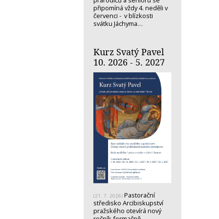
prarodičů a seniorů se
připomíná vždy 4. neděli v
červenci - v blízkosti
svátku Jáchyma…
Kurz Svatý Pavel
10. 2026 - 5. 2027
Pastorační
(21. 7. 2026)
středisko Arcibiskupství
pražského otevírá nový
ročník formačně-