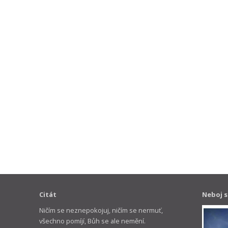
Citát
Neboj s
Ničím se neznepokojuj, ničím se nermuť,
všechno pomíjí, Bůh se ale nemění.