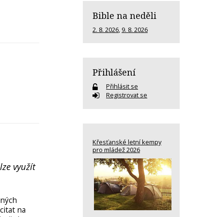
Bible na neděli
2. 8. 2026
,
9. 8. 2026
Přihlášení
Přihlásit se
Registrovat se
Křesťanské letní kempy
pro mládež 2026
lze využít
zných
citat na