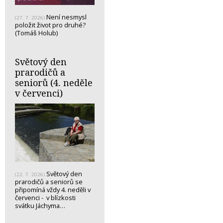
Není nesmysl
(27. 7. 2026)
položit život pro druhé?
(Tomáš Holub)
Světový den
prarodičů a
seniorů (4. neděle
v červenci)
Světový den
(22. 7. 2026)
prarodičů a seniorů se
připomíná vždy 4. neděli v
červenci - v blízkosti
svátku Jáchyma…