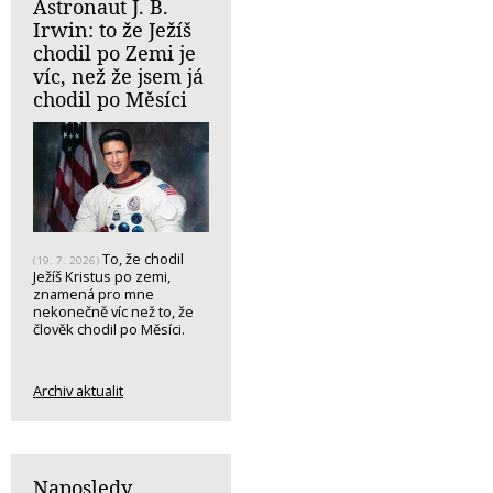
Astronaut J. B.
Irwin: to že Ježíš
chodil po Zemi je
víc, než že jsem já
chodil po Měsíci
To, že chodil
(19. 7. 2026)
Ježíš Kristus po zemi,
znamená pro mne
nekonečně víc než to, že
člověk chodil po Měsíci.
Archiv aktualit
Naposledy