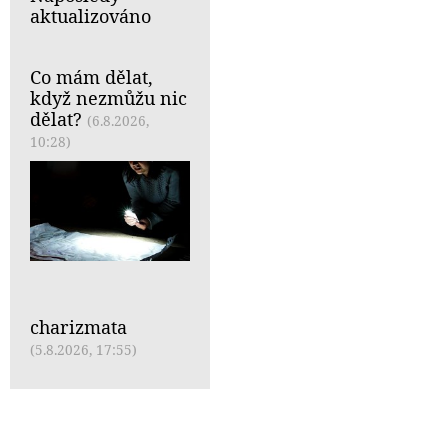
aktualizováno
Co mám dělat,
když nezmůžu nic
dělat?
(6.8.2026,
10:28)
charizmata
(5.8.2026, 17:55)