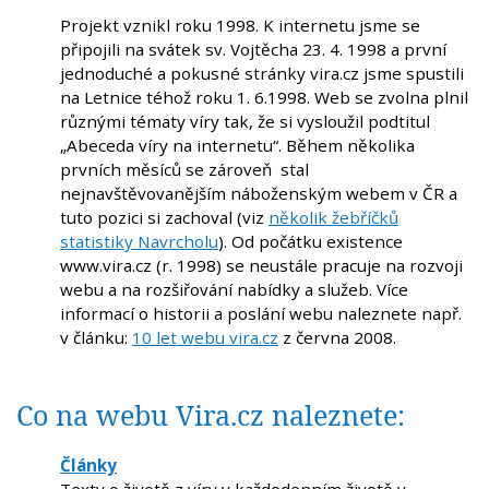
Projekt vznikl roku 1998. K internetu jsme se
připojili na svátek sv. Vojtěcha 23. 4. 1998 a první
jednoduché a pokusné stránky vira.cz jsme spustili
na Letnice téhož roku 1. 6.1998. Web se zvolna plnil
různými tématy víry tak, že si vysloužil podtitul
„Abeceda víry na internetu“. Během několika
prvních měsíců se zároveň stal
nejnavštěvovanějším náboženským webem v ČR a
tuto pozici si zachoval (viz
několik žebříčků
statistiky Navrcholu
). Od počátku existence
www.vira.cz (r. 1998) se neustále pracuje na rozvoji
webu a na rozšiřování nabídky a služeb. Více
informací o historii a poslání webu naleznete např.
v článku:
10 let webu vira.cz
z června 2008.
Co na webu Vira.cz naleznete:
Články