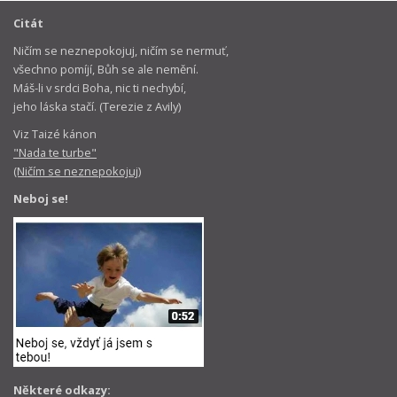
Citát
Ničím se neznepokojuj, ničím se nermuť,
všechno pomíjí, Bůh se ale nemění.
Máš-li v srdci Boha, nic ti nechybí,
jeho láska stačí. (Terezie z Avily)
Viz Taizé kánon
"Nada te turbe"
(Ničím se neznepokojuj)
Neboj se!
Některé odkazy: