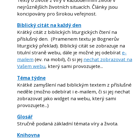
Texty o životě z víry v každodenním životě v
nejrůznějších životních situacích. Články jsou
koncipovány pro širokou veřejnost.
Biblický citát na každý den
Krátký citát z biblických liturgických čtení na
příslušný den. (Pramenem textu je Bognerův
liturgický překlad). Biblický citát se zobrazuje na
titulní straně webu, dále je možné jej odebírat
e-
mailem
(ev. na mobil), či si jej
nechat zobrazovat na
Vašem webu
, který sami provozujete...
Téma týdne
Krátké zamyšlení nad biblickým textem z příslušné
neděle (možno odebírat i e-mailem, či si jej nechat
zobrazovat jako widget na webu, který sami
provozujete...)
Glosář
Stručně podaná základní témata víry a života.
Knihovna