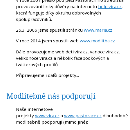
provozování linky důvěry na internetu
help.vira.cz
,
která funguje díky okruhu dobrovolných
spolupracovníků.
25.3. 2006 jsme spustili stránku
www.maria.cz
V roce 2014 jsem spustili web
www.modlitba.cz
Dále provozujeme web deti.vira.cz, vanoce.vira.cz,
velikonoce.vira.cz a několik facebookových a
twitterových profilů.
Připravujeme i další projekty...
Modlitebně nás podporují
Naše internetové
projekty
www.vira.cz
a
www.pastorace.cz
dlouhodobě
modlitebně podporují (mimo jiné):