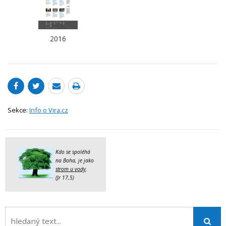
2016
Sekce:
Info o Vira.cz
Kdo se spoléhá
na Boha, je jako
strom u vody
.
(Jr 17,5)