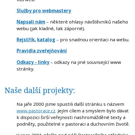
Služby pro webmastery
Napsali nám
– některé ohlasy návštěvníků našeho
webu (jak kladné, tak záporné).
Rejstřík
,
katalog
– pro snadnou orientaci na webu.
Pravidla zveřejňování
Odkazy - linky
– odkazy na jiné související www
stránky.
Naše další projekty:
Na jaře 2000 jsme spustili další stránku s názvem
www.pastorace.cz
. Jejím cílem a smyslem bylo dávat
k dispozici širší veřejnosti nashromážděné texty a
podněty, použitelné v pastoraci a duchovním životě.
V roce 2001 přešlo pod péči Pastoračního střediska