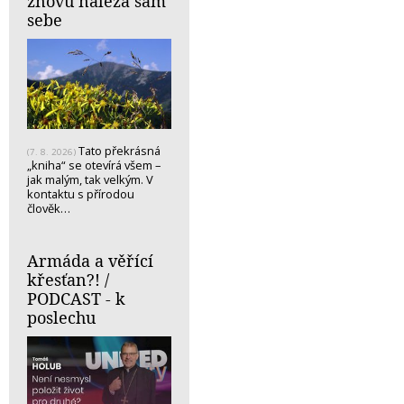
znovu nalézá sám
sebe
Tato překrásná
(7. 8. 2026)
„kniha“ se otevírá všem –
jak malým, tak velkým. V
kontaktu s přírodou
člověk…
Armáda a věřící
křesťan?! /
PODCAST - k
poslechu