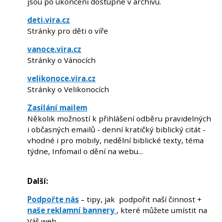
jsou po ukončení dostupné v archivu.
deti.vira.cz
Stránky pro děti o víře
vanoce.vira.cz
Stránky o Vánocích
velikonoce.vira.cz
Stránky o Velikonocích
Zasílání mailem
Několik možností k přihlášení odběru pravidelných
i občasných emailů - denní kratičký biblický citát -
vhodné i pro mobily, nedělní biblické texty, téma
týdne, Infomail o dění na webu...
Další:
Podpořte nás
– tipy, jak podpořit naší činnost +
naše reklamní bannery
, které můžete umístit na
Váš web.