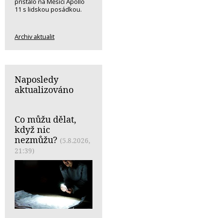
přistálo na Měsíci Apollo
11 s lidskou posádkou.
Archiv aktualit
Naposledy
aktualizováno
Co můžu dělat,
když nic
nezmůžu?
(5.8.2026,
21:39)