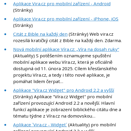
Aplikace Vira.cz pro mobilní zařízení - Android
(Stránky)
Aplikace Vira.cz pro mobilní zařízení - iPhone, iOS
(Stránky)
Citát z Bible na každý den
(Stránky) Web vira.cz
rozesílá kratičký citát z Bible na každý den. Zdarma.
Nová mobilní aplikace Víra.cz: „Víra na dosah ruky“
(Aktuality) S potěšením oznamujeme spuštění
mobilní aplikace webu Víra.cz, která je oficiálně
dostupná od 11. února 2025. Cílem křesťanského
projektu Víra.cz, a tedy i této nové aplikace, je
pomáhat lidem čerpat…
Aplikace "Víra.cz Widget" pro Android 2.2 a vyšší
(Stránky) Aplikace "Víra.cz Widget" pro mobilní
zařízení provozující Android 2.2 a novější. Hlavní
funkcí aplikace je zobrazení biblického citátu dne a
tématu týdne z Víra.cz na domovskou…
Aplikace ´Vira.cz - Widget´
(Aktuality) pro mobilní