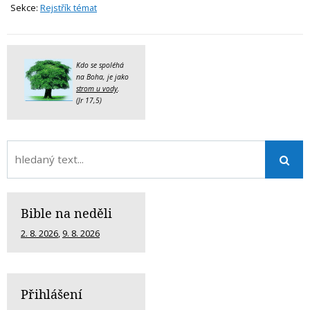
Sekce:
Rejstřík témat
Kdo se spoléhá
na Boha, je jako
strom u vody
.
(Jr 17,5)
Bible na neděli
2. 8. 2026
,
9. 8. 2026
Přihlášení