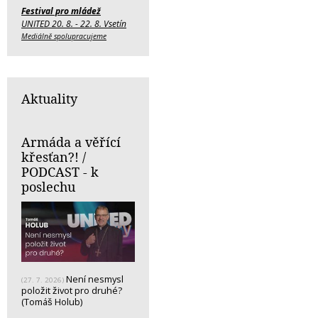
Festival pro mládež
UNITED 20. 8. - 22. 8. Vsetín
Mediálně spolupracujeme
Aktuality
Armáda a věřící
křesťan?! /
PODCAST - k
poslechu
Není nesmysl
(27. 7. 2026)
položit život pro druhé?
(Tomáš Holub)