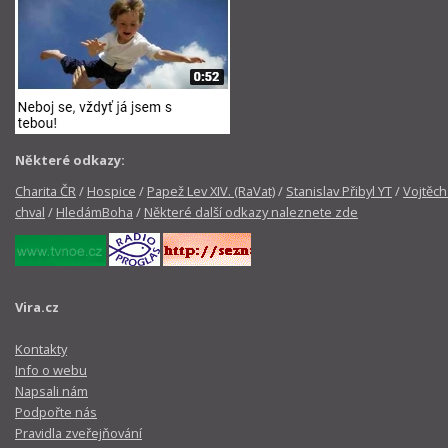
Některé odkazy:
Charita ČR
/
Hospice
/
Papež Lev XIV. (RaVat)
/
Stanislav Přibyl YT
/
Vojtěch
chval
/
HledámBoha
/
Některé další odkazy naleznete zde
Vira.cz
Kontakty
Info o webu
Napsali nám
Podpořte nás
Pravidla zveřejňování