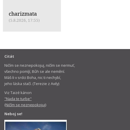
charizmata
(5.8.2026, 17:55)
Citát
Ničím se neznepokojuj, ničím se nermuť,
všechno pomíjí, Bůh se ale nemění.
Máš-li v srdci Boha, nic ti nechybí,
jeho láska stačí. (Terezie z Avily)
Viz Taizé kánon
"Nada te turbe"
(Ničím se neznepokojuj)
Neboj se!