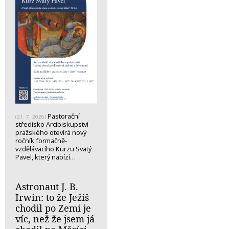
Pastorační
(21. 7. 2026)
středisko Arcibiskupství
pražského otevírá nový
ročník formačně-
vzdělávacího Kurzu Svatý
Pavel, který nabízí…
Astronaut J. B.
Irwin: to že Ježíš
chodil po Zemi je
víc, než že jsem já