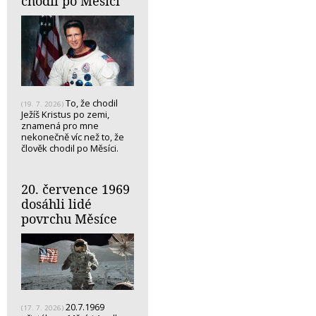
chodil po Měsíci
To, že chodil
(19. 7. 2026)
Ježíš Kristus po zemi,
znamená pro mne
nekonečně víc než to, že
člověk chodil po Měsíci.
20. července 1969
dosáhli lidé
povrchu Měsíce
20.7.1969
(17. 7. 2026)