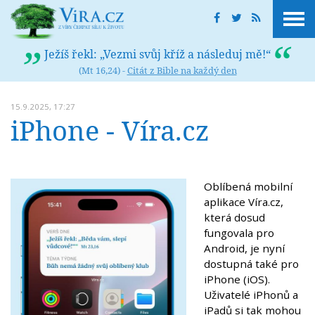
Ježíš řekl: „Vezmi svůj kříž a následuj mě!“
(Mt 16,24) -
Citát z Bible na každý den
15.9.2025, 17:27
iPhone - Víra.cz
Oblíbená mobilní
aplikace Víra.cz,
která dosud
fungovala pro
Android, je nyní
dostupná také pro
iPhone (iOS).
Uživatelé iPhonů a
iPadů si tak mohou