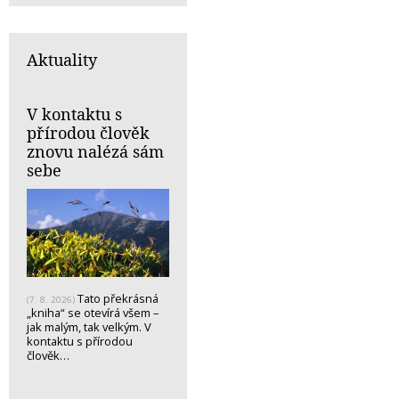
Aktuality
V kontaktu s
přírodou člověk
znovu nalézá sám
sebe
Tato překrásná
(7. 8. 2026)
„kniha“ se otevírá všem –
jak malým, tak velkým. V
kontaktu s přírodou
člověk…