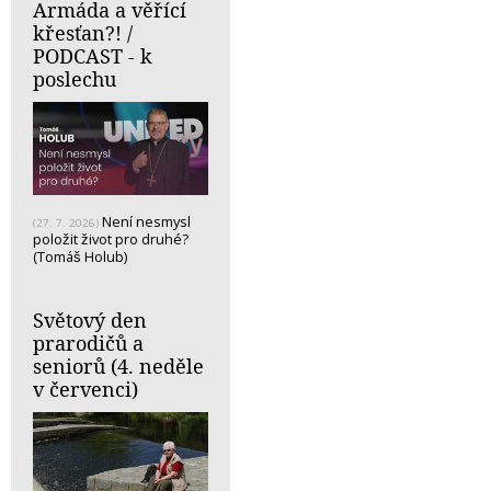
Armáda a věřící
křesťan?! /
PODCAST - k
poslechu
Není nesmysl
(27. 7. 2026)
položit život pro druhé?
(Tomáš Holub)
Světový den
prarodičů a
seniorů (4. neděle
v červenci)