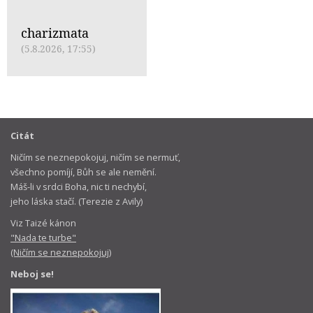
charizmata
(5.8.2026, 17:55)
Citát
Ničím se neznepokojuj, ničím se nermuť,
všechno pomíjí, Bůh se ale nemění.
Máš-li v srdci Boha, nic ti nechybí,
jeho láska stačí. (Terezie z Avily)
Viz Taizé kánon
"Nada te turbe"
(Ničím se neznepokojuj)
Neboj se!