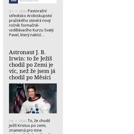
Pastorační
(21. 7. 2026)
středisko Arcibiskupství
pražského otevírá nový
ročník formačně-
vzdělávacího Kurzu Svatý
Pavel, který nabízí…
Astronaut J. B.
Irwin: to že Ježíš
chodil po Zemi je
víc, než že jsem já
chodil po Měsíci
To, že chodil
(19. 7. 2026)
Ježíš Kristus po zemi,
znamená pro mne