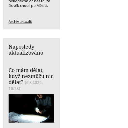
nekonečně víc než to, že
člověk chodil po Měsíci.
Archiv aktualit
Naposledy
aktualizováno
Co mám dělat,
když nezmůžu nic
dělat?
(6.8.2026,
10:28)