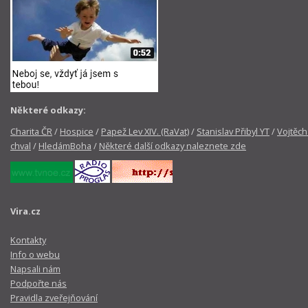
Některé odkazy:
Charita ČR
/
Hospice
/
Papež Lev XIV. (RaVat)
/
Stanislav Přibyl YT
/
Vojtěch
chval
/
HledámBoha
/
Některé další odkazy naleznete zde
Vira.cz
Kontakty
Info o webu
Napsali nám
Podpořte nás
Pravidla zveřejňování