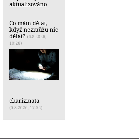
aktualizováno
Co mám dělat,
když nezmůžu nic
dělat?
(6.8.2026,
10:28)
charizmata
(5.8.2026, 17:55)