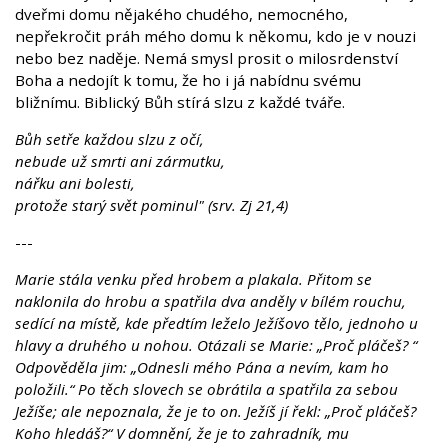
dveřmi domu nějakého chudého, nemocného,
nepřekročit práh mého domu k někomu, kdo je v nouzi
nebo bez naděje. Nemá smysl prosit o milosrdenství
Boha a nedojít k tomu, že ho i já nabídnu svému
bližnímu. Biblický Bůh stírá slzu z každé tváře.
Bůh setře každou slzu z očí,
nebude už smrti ani zármutku,
nářku ani bolesti,
protože starý svět pominul" (srv. Zj 21,4)
---
Marie stála venku před hrobem a plakala. Přitom se
naklonila do hrobu a spatřila dva anděly v bílém rouchu,
sedící na místě, kde předtím leželo Ježíšovo tělo, jednoho u
hlavy a druhého u nohou. Otázali se Marie: „Proč pláčeš? “
Odpověděla jim: „Odnesli mého Pána a nevím, kam ho
položili.“ Po těch slovech se obrátila a spatřila za sebou
Ježíše; ale nepoznala, že je to on. Ježíš jí řekl: „Proč pláčeš?
Koho hledáš?“ V domnění, že je to zahradník, mu