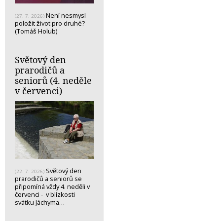
Není nesmysl
(27. 7. 2026)
položit život pro druhé?
(Tomáš Holub)
Světový den
prarodičů a
seniorů (4. neděle
v červenci)
Světový den
(22. 7. 2026)
prarodičů a seniorů se
připomíná vždy 4. neděli v
červenci - v blízkosti
svátku Jáchyma…