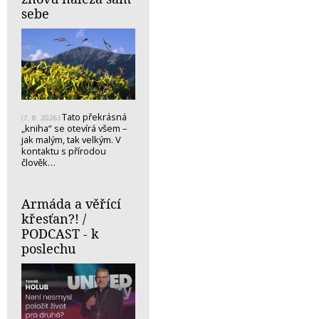
sebe
Tato překrásná
(7. 8. 2026)
„kniha“ se otevírá všem –
jak malým, tak velkým. V
kontaktu s přírodou
člověk…
Armáda a věřící
křesťan?! /
PODCAST - k
poslechu