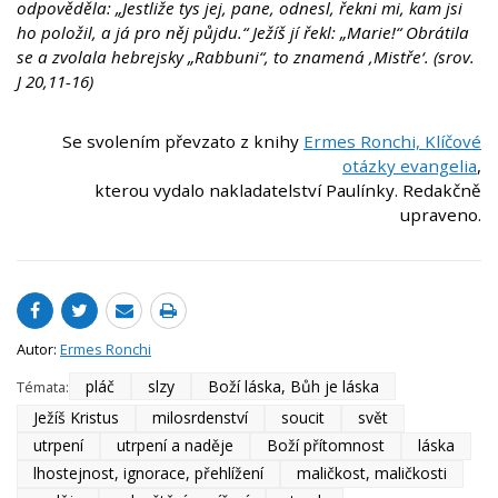
odpověděla: „Jestliže tys jej, pane, odnesl, řekni mi, kam jsi
ho položil, a já pro něj půjdu.“ Ježíš jí řekl: „Marie!“ Obrátila
se a zvolala hebrejsky „Rabbuni“, to znamená ‚Mistře‘. (srov.
J 20,11-16)
Se svolením převzato z knihy
Ermes Ronchi, Klíčové
otázky evangelia
,
kterou vydalo nakladatelství Paulínky. Redakčně
upraveno.
Autor:
Ermes Ronchi
pláč
slzy
Boží láska, Bůh je láska
Témata:
Ježíš Kristus
milosrdenství
soucit
svět
utrpení
utrpení a naděje
Boží přítomnost
láska
lhostejnost, ignorace, přehlížení
maličkost, maličkosti