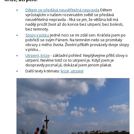
Dětem se předává neuvěřitelná nepravda
Dětem
vyrůstajícím v našem rozvinutém světě se předává
neuvěřitelná nepravda - říká se jim, že většina lidí má
naději prožít život až do konce bez utrpení, bez bolesti,
bez temnoty.
Stopy v písku
Jedné noci se mi zdál sen. Kráčela jsem po
pobřeží se svým Pánem. Na temném nebi se promítaly
obrazy z mého života. Životní příběh provázely dvoje stopy
v písku...
Utrpení, krize
- základní pohled Neplýtvejme příliš slovy o
utrpení. Nevíme totiž co to utrpení je. Když jsem je
doopravdy poznal já, dokázal jsem jenom plakat.
Další texty k tématu:
krize, utrpení