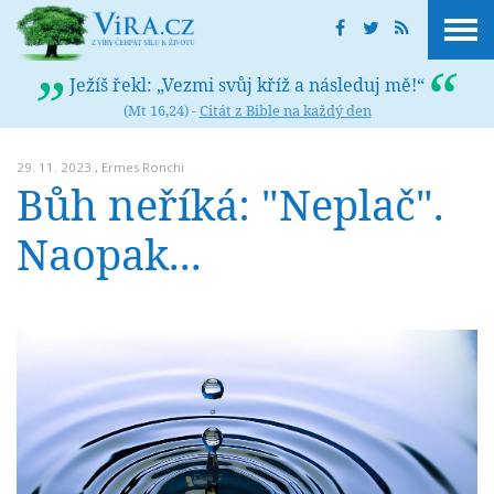
Ježíš řekl: „Vezmi svůj kříž a následuj mě!“
(Mt 16,24) -
Citát z Bible na každý den
29. 11. 2023 ,
Ermes Ronchi
Bůh neříká: "Neplač".
Naopak...