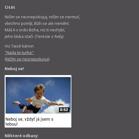
Citát
Ničím se neznepokojuj, ničím se nermuť,
všechno pomíjí, Bůh se ale nemění.
Máš-li v srdci Boha, nic ti nechybí,
jeho láska stačí. (Terezie z Avily)
Viz Taizé kánon
"Nada te turbe"
(Ničím se neznepokojuj)
Neboj se!
Některé odkazy: