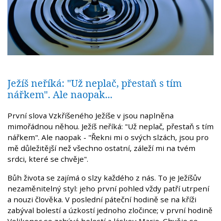
Ježíš neříká: "Už neplač, přestaň s tím
nářkem". Ale naopak...
První slova Vzkříšeného Ježíše v jsou naplněna
mimořádnou něhou. Ježíš neříká: "Už neplač, přestaň s tím
nářkem". Ale naopak - "Řekni mi o svých slzách, jsou pro
mě důležitější než všechno ostatní, záleží mi na tvém
srdci, které se chvěje".
Bůh života se zajímá o slzy každého z nás. To je Ježíšův
nezaměnitelný styl: jeho první pohled vždy patří utrpení
a nouzi člověka. V poslední páteční hodině se na kříži
zabýval bolestí a úzkostí jednoho zločince; v první hodině
Velikonoc se zabývá bolestí a láskou Marie. Chvěje se