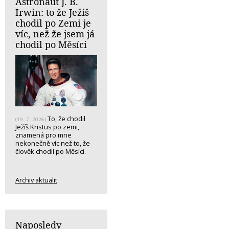
Astronaut J. B.
Irwin: to že Ježíš
chodil po Zemi je
víc, než že jsem já
chodil po Měsíci
To, že chodil
(19. 7. 2026)
Ježíš Kristus po zemi,
znamená pro mne
nekonečně víc než to, že
člověk chodil po Měsíci.
Archiv aktualit
Naposledy