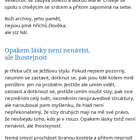
spolu s chvějícím se srdcem a přitom zapomíná na sebe.
Boží archivy, jeho paměť,
nejsou plné hříchů člověka,
ale slz lidí.
Opakem lásky není nenávist,
ale lhostejnost
Je třeba učit se Ježíšovu stylu. Pokud nejsem pozorný,
neumím se zastavit, dotknut se, pak jsou lidé kolem mně
poníženi jen na problém. Jestliže ale umím vidět,
zastavit a dotknout se, jestliže umím osušit slzy, pak sice
nezměním celý svět, nezměním nespravedlivé struktury,
ale narouboval jsem myšlenku, že hlad není
nepřekonatelný, že slzy druhých mají na mě své právo,
že neobejdu toho, kdo je v nouzi. Opakem lásky totiž není
nenávist, ale lhostejnost.
Nemá smysl procházet branou kostela a přitom neprojít