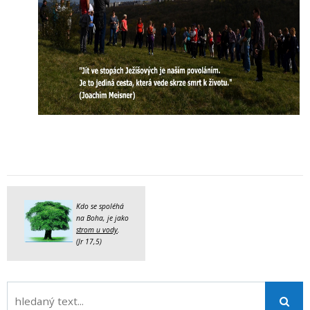
Kdo se spoléhá
na Boha, je jako
strom u vody
.
(Jr 17,5)