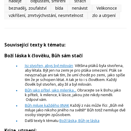
naděje
odpuštění, smíření
strach
beznaděj, zoufalství
bída
nenávist
Velikonoce
vzkříšení, zmrtvýchvstání, nesmrtelnost
zlo a utrpení
Související texty k tématu:
Boží láska k člověku, Bůh sám stačí
Jsi stvořen, abys byl milován
Většina ptáků byla stvořena,
aby létala. Být jen na zemi je pro ptáka omezení. Pták se
nevyznačuje ani tak tím, že umí chodit po zemi, jako spíše
tím že je schopen létat. A tak je to i s člověkem. Každý
člověk byl stvořen, aby žil a byl milován.
Bůh jako přítel, jako milenka...
Obracejte se k Bohu jako
k příteli, k milence, k lásce, jakou jste nikdy neměli.
Odpoví vám.
Bůh miluje každého JINAK
Každý z nás může říci: „Bůh mě
miluje jako nikoho jiného na světě!“ Bůh totiž nemiluje dvě
osoby stejným způsobem.
Další texty k tématu
Boží láska, Bůh je láska
Krize, utrpení: