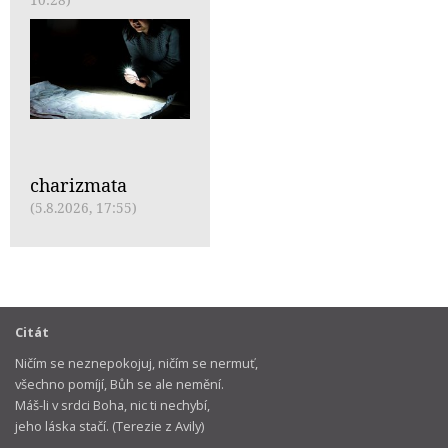
charizmata
(5.8.2026, 17:55)
Citát
Ničím se neznepokojuj, ničím se nermuť,
všechno pomíjí, Bůh se ale nemění.
Máš-li v srdci Boha, nic ti nechybí,
jeho láska stačí. (Terezie z Avily)