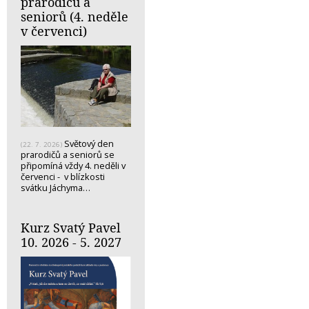
prarodičů a
seniorů (4. neděle
v červenci)
Světový den
(22. 7. 2026)
prarodičů a seniorů se
připomíná vždy 4. neděli v
červenci - v blízkosti
svátku Jáchyma…
Kurz Svatý Pavel
10. 2026 - 5. 2027