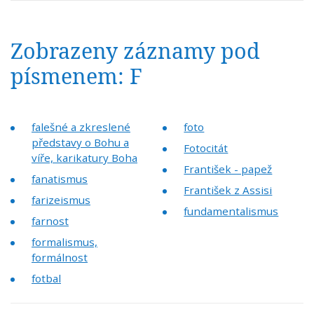
Zobrazeny záznamy pod
písmenem: F
falešné a zkreslené
foto
představy o Bohu a
Fotocitát
víře, karikatury Boha
František - papež
fanatismus
František z Assisi
farizeismus
fundamentalismus
farnost
formalismus,
formálnost
fotbal