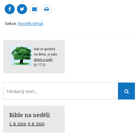
Sekce:
Rejstřík témat
Kdo se spoléhá
na Boha, je jako
strom u vody
.
(Jr 17,5)
Bible na neděli
2. 8. 2026
,
9. 8. 2026