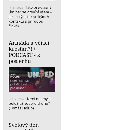
Tato překrásná
(7. 8. 2026)
„kniha“ se otevírá všem –
jak malým, tak velkým. V
kontaktu s přírodou
člověk…
Armáda a věřící
křesťan?! /
PODCAST - k
poslechu
Není nesmysl
(27. 7. 2026)
položit život pro druhé?
(Tomáš Holub)
Světový den