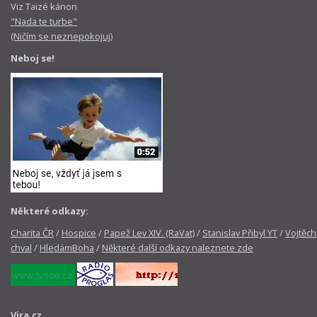
Viz Taizé kánon
"Nada te turbe"
(Ničím se neznepokojuj)
Neboj se!
Některé odkazy:
Charita ČR
/
Hospice
/
Papež Lev XIV. (RaVat)
/
Stanislav Přibyl YT
/
Vojtěch
chval
/
HledámBoha
/
Některé další odkazy naleznete zde
Vira.cz