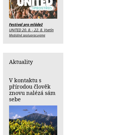
Festival pro mládež
UNITED 20. 8. - 22. 8. Vsetín
Mediálně spolupracujeme
Aktuality
V kontaktu s
přírodou člověk
znovu nalézá sám
sebe