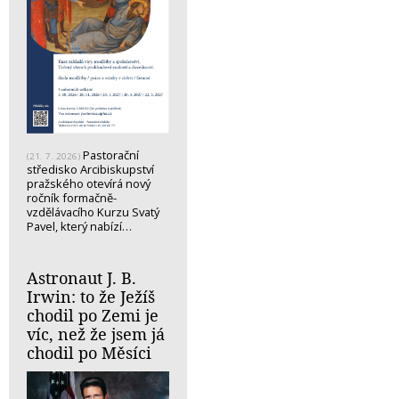
Pastorační
(21. 7. 2026)
středisko Arcibiskupství
pražského otevírá nový
ročník formačně-
vzdělávacího Kurzu Svatý
Pavel, který nabízí…
Astronaut J. B.
Irwin: to že Ježíš
chodil po Zemi je
víc, než že jsem já
chodil po Měsíci