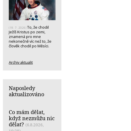
To, že chodil
(19. 7. 2026)
Ježíš Kristus po zemi,
znamená pro mne
nekonečně víc než to, že
člověk chodil po Měsíci.
Archiv aktualit
Naposledy
aktualizováno
Co mám dělat,
když nezmůžu nic
dělat?
(6.8.2026,
10:28)