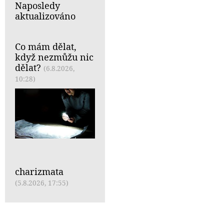
Naposledy
aktualizováno
Co mám dělat,
když nezmůžu nic
dělat?
(6.8.2026,
10:28)
charizmata
(5.8.2026, 17:55)