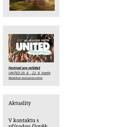
Festival pro mládež
UNITED 20. 8. - 22. 8. Vsetín
Mediálně spolupracujeme
Aktuality
V kontaktu s
přírodou člověk