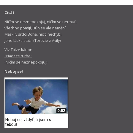
Citát
Ničím se neznepokojuj, ničím se nermuť,
všechno pomíjí, Bůh se ale nemění.
Máš-li v srdci Boha, nic ti nechybí,
jeho láska stačí. (Terezie z Avily)
Viz Taizé kánon
"Nada te turbe"
(Ničím se neznepokojuj)
Neboj se!