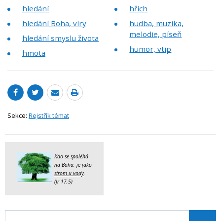
hledání
hřích
hledání Boha, víry
hudba, muzika,
melodie, píseň
hledání smyslu života
humor, vtip
hmota
Sekce:
Rejstřík témat
Kdo se spoléhá
na Boha, je jako
strom u vody
.
(Jr 17,5)