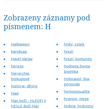
Zobrazeny záznamy pod
písmenem: H
Halloween
hněv, vztek
handicap
hnutí
Havel Václav
hnutí, komunity
hereze
hodnota života;
bioetika
hierarchie,
biskupové
Holocaust, šoa,
genocida
historie, dějiny
homosexualita
hlad
hranice, meze
hlas boží - HLEDEJ V
HESLE Boží hlas
hrdina, hrdinství