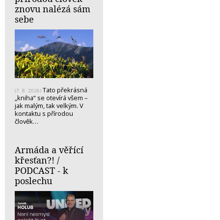
znovu nalézá sám
sebe
Tato překrásná
(7. 8. 2026)
„kniha“ se otevírá všem –
jak malým, tak velkým. V
kontaktu s přírodou
člověk…
Armáda a věřící
křesťan?! /
PODCAST - k
poslechu