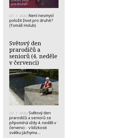
Není nesmysl
(27. 7. 2026)
položit život pro druhé?
(Tomáš Holub)
Světový den
prarodičů a
seniorů (4. neděle
v červenci)
Světový den
(22. 7. 2026)
prarodičů a seniorů se
připomíná vždy 4. neděli v
červenci - v blízkosti
svátku Jáchyma…