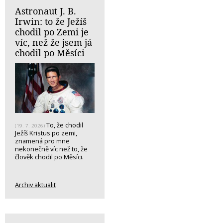
Astronaut J. B.
Irwin: to že Ježíš
chodil po Zemi je
víc, než že jsem já
chodil po Měsíci
To, že chodil
(19. 7. 2026)
Ježíš Kristus po zemi,
znamená pro mne
nekonečně víc než to, že
člověk chodil po Měsíci.
Archiv aktualit