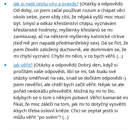
Jak si najít cestu víry a pravdy?
(Otázky a odpovědi)
Od doby, co jsem začal používat rozum a chápat věci
okolo sebe, jsem vždy cítil, že nějaká vyšší moc musí
být. Smysl a odkaz křesťanství chápu, vyznávám
křesťanské hodnoty, myšlenky křesťanů se mi
zamlouvají, až na některé myšlenky katolické církve
(teď mě jen napadá předmanželský sex). Dá se říct, že
jsem člověk založený duchovně, ale domnívám se, že
mi chybí vyznání. Chybí mi něco, v co bych věřil. (…)
Jak věřit?
(Otázky a odpovědi) Dobrý den, když si
pročítám vaše odpovědi, líbí se mi, tak budu své
otázky směřovat na vás, snad se dočkám odpovědi:-).
Jsem nevěřící, ale chtěl bych začít věřit. Nějak se ale
pořád nedokážu přesvědčit. Možná by mi to šlo,
kdybych se o tom s někým pobavil. Věřící kamarád mi
říkal, že moc záleží na tom, jak mi to dotyčný vysvětlí.
Abych třeba oslovil kněze. Chci se zeptat jestli si
můžu věřit "po svém"? (…)