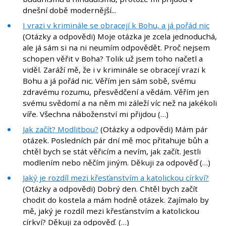
dnešní době modernější...
I vrazi v kriminále se obracejí k Bohu, a já pořád nic
(Otázky a odpovědi) Moje otázka je zcela jednoduchá,
ale já sám si na ni neumím odpovědět. Proč nejsem
schopen věřit v Boha? Tolik už jsem toho načetl a
viděl. Zaráží mě, že i v kriminále se obracejí vrazi k
Bohu a já pořád nic. Věřím jen sám sobě, svému
zdravému rozumu, přesvědčení a vědám. Věřím jen
svému svědomí a na něm mi záleží víc než na jakékoli
víře. Všechna náboženství mi přijdou (…)
Jak začít? Modlitbou?
(Otázky a odpovědi) Mám pár
otázek. Posledních pár dní mě moc přitahuje bůh a
chtěl bych se stát věřicím a nevím, jak začít. Jestli
modlením nebo něčím jiným. Děkuji za odpověď (…)
Jaký je rozdíl mezi křesťanstvím a katolickou církví?
(Otázky a odpovědi) Dobrý den. Chtěl bych začít
chodit do kostela a mám hodně otázek. Zajímalo by
mě, jaký je rozdíl mezi křesťanstvím a katolickou
církví? Děkuji za odpověď. (…)