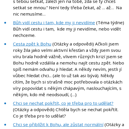
s tebou setkat, záleží jen na tobě, zda se ty chceš
setkat se mnou.“ Není tedy třeba čekat, až … až… Na
nic nemusíme…
Bůh vidí cestu i tam, kde my ji nevidíme
(Téma týdne)
Bůh vidí cestu i tam, kde my ji nevidíme, nebo vidět
nechceme.
Cesta zpět k Bohu
(Otázky a odpovědi) Ačkoli jsem
roky žila jako velmi aktivní křesťan a vždy jsem svou
víru brala hodně vážně, vlivem různých krizí jsem se
Bohu hodně vzdálila a nemohu najít cestu zpět. Nebo
spíš nemám odvahu ji hledat. A někdy nevím, jestli jí
vůbec hledat chci... (ale to už tak asi bývá). Někdy
cítím, že bych si strašně moc potřebovala o otázkách
víry popovídat s někým chápavým, naslouchajícím, s
někým, kdo mě neodsoudí, (…)
Chci se nechat pokřtít, co je třeba pro to udělat?
(Otázky a odpovědi) Chtěla bych se nechat pokřtít.
Co je třeba pro to udělat?
Chci se přiblížit k Bohu, ale zůstat normální
(Otázky a