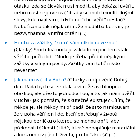
otázku, zda se člověk musí modlit, aby dokázal uvěřit,
nebo musí nejprve uvěřit, aby se mohl modlit. Jinými
slovy, kde najít víru, když ono "chci věřit" nestačí?
Neboť sama tak nějak cítím, že modlitba bez víry je
bezvýznamná. Vnitřní chtění (…)
Honba za zážitky, ´které vám nikdo nevezme´
(Články) Smrtelná nuda je základním pocitem stále
většího počtu lidí. "Nudu je třeba přebít nějakými
zážitky a silnými pocity. Zážitky vám totiž nikdo
nevezme".
Jak mám uvěřit v Boha?
(Otázky a odpovědi) Dobrý
den. Ráda bych se zeptala a vím, že asi hloupou
otázkou, ale přesto jednoduchou, a to: Jak mám uvěřit
v Boha? Jak poznám, že skutečně existuje? Cítím, že
někde je, ale někdy mi připadá, že si to namlouvám,
že v Boha věří jen lidé, kteří potřebují v životě
nějakou berličku o kterou se mohou opřít, aby
překonali těžkosti či lidé, které nenaplňuje materiální
a konzumní způsob života, proto "zkouší" (…)