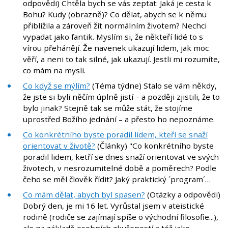
odpovědi) Chtěla bych se vás zeptat: Jaká je cesta k
Bohu? Kudy (obrazně)? Co dělat, abych se k němu
přiblížila a zároveň žít normálním životem? Nechci
vypadat jako fantik. Myslím si, že někteří lidé to s
vírou přehánějí. Že navenek ukazují lidem, jak moc
věří, a neni to tak silné, jak ukazují. Jestli mi rozumíte,
co mám na mysli.
Co když se mýlím?
(Téma týdne) Stalo se vám někdy,
že jste si byli něčím úplně jistí – a později zjistili, že to
bylo jinak? Stejně tak se může stát, že stojíme
uprostřed Božího jednání – a přesto ho nepoznáme.
Co konkrétního byste poradil lidem, kteří se snaží
orientovat v životě?
(Články) "Co konkrétního byste
poradil lidem, ketří se dnes snaží orientovat ve svých
životech, v nesrozumitelné době a poměrech? Podle
čeho se měl člověk řídit? Jaký praktický ´program´…
Co mám dělat, abych byl spasen?
(Otázky a odpovědi)
Dobrý den, je mi 16 let. Vyrůstal jsem v ateistické
rodině (rodiče se zajímají spíše o východní filosofie...),