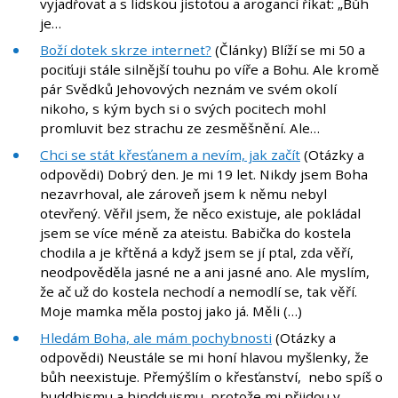
vyjadřovat a s lidskou jistotou a arogancí říkat: „Bůh
je…
Boží dotek skrze internet?
(Články) Blíží se mi 50 a
pociťuji stále silnější touhu po víře a Bohu. Ale kromě
pár Svědků Jehovových neznám ve svém okolí
nikoho, s kým bych si o svých pocitech mohl
promluvit bez strachu ze zesměšnění. Ale…
Chci se stát křesťanem a nevím, jak začít
(Otázky a
odpovědi) Dobrý den. Je mi 19 let. Nikdy jsem Boha
nezavrhoval, ale zároveň jsem k němu nebyl
otevřený. Věřil jsem, že něco existuje, ale pokládal
jsem se více méně za ateistu. Babička do kostela
chodila a je křtěná a když jsem se jí ptal, zda věří,
neodpověděla jasné ne a ani jasné ano. Ale myslím,
že ač už do kostela nechodí a nemodlí se, tak věří.
Moje mamka měla postoj jako já. Měli (…)
Hledám Boha, ale mám pochybnosti
(Otázky a
odpovědi) Neustále se mi honí hlavou myšlenky, že
bůh neexistuje. Přemýšlím o křesťanství, nebo spíš o
buddhismu a hindduismu, protože mi přijdou v