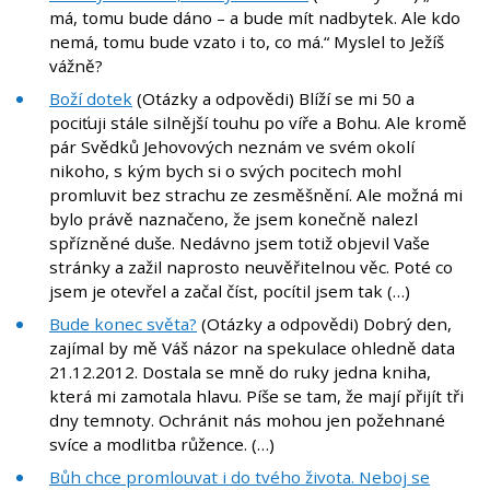
má, tomu bude dáno – a bude mít nadbytek. Ale kdo
nemá, tomu bude vzato i to, co má.“ Myslel to Ježíš
vážně?
Boží dotek
(Otázky a odpovědi) Blíží se mi 50 a
pociťuji stále silnější touhu po víře a Bohu. Ale kromě
pár Svědků Jehovových neznám ve svém okolí
nikoho, s kým bych si o svých pocitech mohl
promluvit bez strachu ze zesměšnění. Ale možná mi
bylo právě naznačeno, že jsem konečně nalezl
spřízněné duše. Nedávno jsem totiž objevil Vaše
stránky a zažil naprosto neuvěřitelnou věc. Poté co
jsem je otevřel a začal číst, pocítil jsem tak (…)
Bude konec světa?
(Otázky a odpovědi) Dobrý den,
zajímal by mě Váš názor na spekulace ohledně data
21.12.2012. Dostala se mně do ruky jedna kniha,
která mi zamotala hlavu. Píše se tam, že mají přijít tři
dny temnoty. Ochránit nás mohou jen požehnané
svíce a modlitba růžence. (…)
Bůh chce promlouvat i do tvého života. Neboj se