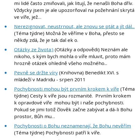
mi lidé často zmiňovali, jak litují, že nenašli Boha dřív.
Vždycky jsem je ale upozorňoval na požehnání skrytá
ve víře, jež…
Nerezignovat, neustrnout, ale znovu se ptát a jít dál...
(Téma týdne) Možná že věříme v Boha, přesto se
někdy zdá, že je tak dal ek o.
Otázky ze života:)
(Otázky a odpovědi) Neznám ale
nikoho, s kým bych mohla o víře mluvit, proto mám
hrozně otázek ohledně všeho možného...
Pevně se držte víry
(Knihovna) Benedikt XVI. s
mládeží v Madridu - srpen 2011
Pochybnosti mohou být prvním krokem k víře
(Téma
týdne) Cesty k víře jsou rozmanité. Prvním krokem
k opravdové víře mohou být i naše pochybnosti.
Pokud se jimi totiž člověk začne zabývat a dá-li Bohu
prostor, Bůh mu…
Pochybnosti o Bohu neznamenají, že Bohu nevěřím
(Téma týdne) Pochybnosti patří k víře.