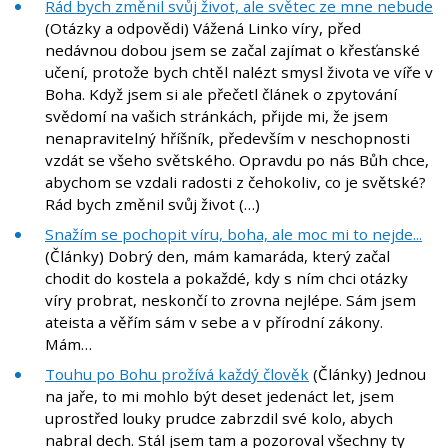
Rád bych změnil svůj život, ale světec ze mne nebude
(Otázky a odpovědi) Vážená Linko víry, před
nedávnou dobou jsem se začal zajímat o křesťanské
učení, protože bych chtěl nalézt smysl života ve víře v
Boha. Když jsem si ale přečetl článek o zpytování
svědomí na vašich stránkách, přijde mi, že jsem
nenapravitelný hříšník, především v neschopnosti
vzdát se všeho světského. Opravdu po nás Bůh chce,
abychom se vzdali radosti z čehokoliv, co je světské?
Rád bych změnil svůj život (…)
Snažím se pochopit víru, boha, ale moc mi to nejde...
(Články) Dobrý den, mám kamaráda, který začal
chodit do kostela a pokaždé, kdy s ním chci otázky
víry probrat, neskončí to zrovna nejlépe. Sám jsem
ateista a věřím sám v sebe a v přírodní zákony.
Mám…
Touhu po Bohu prožívá každý člověk
(Články) Jednou
na jaře, to mi mohlo být deset jedenáct let, jsem
uprostřed louky prudce zabrzdil své kolo, abych
nabral dech. Stál jsem tam a pozoroval všechny ty