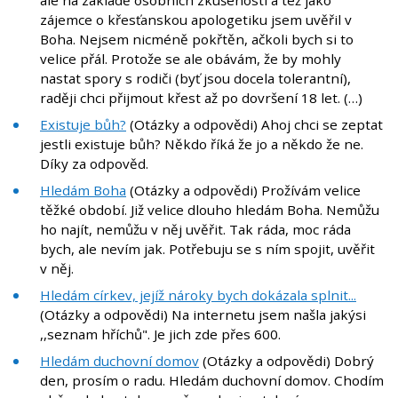
ale na základě osobních zkušeností a též jako
zájemce o křesťanskou apologetiku jsem uvěřil v
Boha. Nejsem nicméně pokřtěn, ačkoli bych si to
velice přál. Protože se ale obávám, že by mohly
nastat spory s rodiči (byť jsou docela tolerantní),
raději chci přijmout křest až po dovršení 18 let. (…)
Existuje bůh?
(Otázky a odpovědi) Ahoj chci se zeptat
jestli existuje bůh? Někdo říká že jo a někdo že ne.
Díky za odpověd.
Hledám Boha
(Otázky a odpovědi) Prožívám velice
těžké období. Již velice dlouho hledám Boha. Nemůžu
ho najít, nemůžu v něj uvěřit. Tak ráda, moc ráda
bych, ale nevím jak. Potřebuju se s ním spojit, uvěřit
v něj.
Hledám církev, jejíž nároky bych dokázala splnit...
(Otázky a odpovědi) Na internetu jsem našla jakýsi
,,seznam hříchů". Je jich zde přes 600.
Hledám duchovní domov
(Otázky a odpovědi) Dobrý
den, prosím o radu. Hledám duchovní domov. Chodím