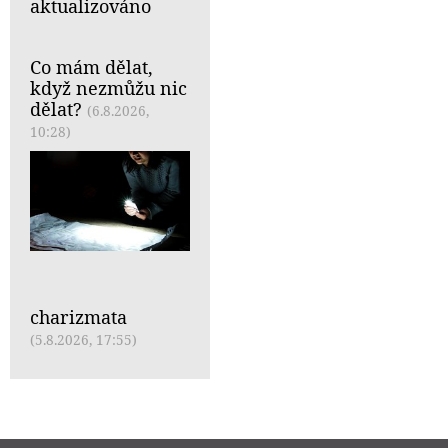
aktualizováno
Co mám dělat,
když nezmůžu nic
dělat?
(6.8.2026,
10:28)
charizmata
(5.8.2026, 17:55)