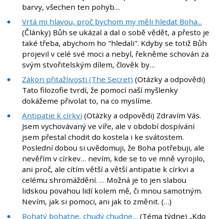
barvy, všechen ten pohyb…
Vrtá mi hlavou, proč bychom my měli hledat Boha...
(Články) Bůh se ukázal a dal o sobě vědět, a přesto je
také třeba, abychom ho "hledali". Kdyby se totiž Bůh
projevil v celé své moci a nebyl, řekněme schován za
svým stvořitelským dílem, člověk by…
Zákon přitažlivosti (The Secret)
(Otázky a odpovědi)
Tato filozofie tvrdí, že pomocí naší myšlenky
dokážeme přivolat to, na co myslíme.
Antipatie k církvi
(Otázky a odpovědi) Zdravím Vás.
Jsem vychovávaný ve víře, ale v období dospívání
jsem přestal chodit do kostela i ke svátostem.
Poslední dobou si uvědomuji, že Boha potřebuji, ale
nevěřím v církev… nevím, kde se to ve mně vyrojilo,
ani proč, ale cítím větší a větší antipatie k církvi a
celému shromáždění. … Možná je to jen slabou
lidskou povahou lidí kolem mě, či mnou samotným.
Nevím, jak si pomoci, ani jak to změnit. (…)
Bohatý bohatne, chudý chudne…
(Téma týdne) „Kdo