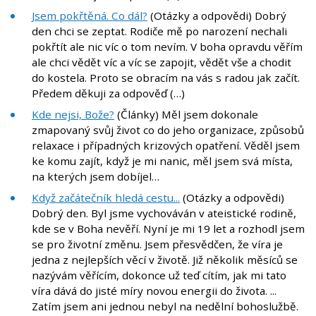
Jsem pokřtěná. Co dál?
(Otázky a odpovědi) Dobrý
den chci se zeptat. Rodiče mě po narození nechali
pokřtít ale nic víc o tom nevím. V boha opravdu věřím
ale chci vědět víc a víc se zapojit, vědět vše a chodit
do kostela. Proto se obracím na vás s radou jak začít.
Předem děkuji za odpověď (…)
Kde nejsi, Bože?
(Články) Měl jsem dokonale
zmapovaný svůj život co do jeho organizace, způsobů
relaxace i případných krizových opatření. Věděl jsem
ke komu zajít, když je mi nanic, měl jsem svá místa,
na kterých jsem dobíjel…
Když začátečník hledá cestu...
(Otázky a odpovědi)
Dobrý den. Byl jsme vychováván v ateistické rodině,
kde se v Boha nevěří. Nyní je mi 19 let a rozhodl jsem
se pro životní změnu. Jsem přesvědčen, že víra je
jedna z nejlepších věcí v životě. Již několik měsíců se
nazývám věřícím, dokonce už teď cítím, jak mi tato
víra dává do jisté míry novou energii do života. ...
Zatím jsem ani jednou nebyl na nedělní bohoslužbě.