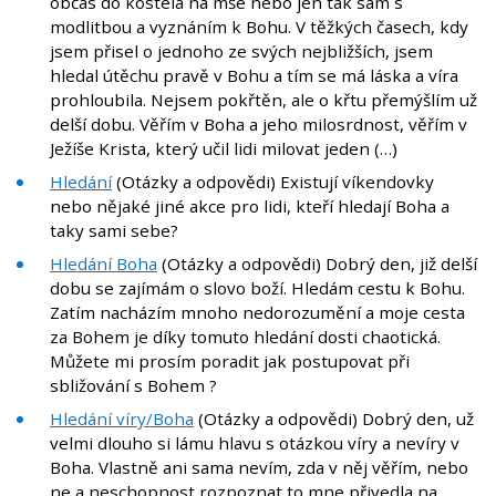
občas do kostela na mše nebo jen tak sám s
modlitbou a vyznáním k Bohu. V těžkých časech, kdy
jsem přisel o jednoho ze svých nejbližších, jsem
hledal útěchu pravě v Bohu a tím se má láska a víra
prohloubila. Nejsem pokřtěn, ale o křtu přemýšlím už
delší dobu. Věřím v Boha a jeho milosrdnost, věřím v
Ježíše Krista, který učil lidi milovat jeden (…)
Hledání
(Otázky a odpovědi) Existují víkendovky
nebo nějaké jiné akce pro lidi, kteří hledají Boha a
taky sami sebe?
Hledání Boha
(Otázky a odpovědi) Dobrý den, již delší
dobu se zajímám o slovo boží. Hledám cestu k Bohu.
Zatím nacházím mnoho nedorozumění a moje cesta
za Bohem je díky tomuto hledání dosti chaotická.
Můžete mi prosím poradit jak postupovat při
sbližování s Bohem ?
Hledání víry/Boha
(Otázky a odpovědi) Dobrý den, už
velmi dlouho si lámu hlavu s otázkou víry a nevíry v
Boha. Vlastně ani sama nevím, zda v něj věřím, nebo
ne a neschopnost rozpoznat to mne přivedla na