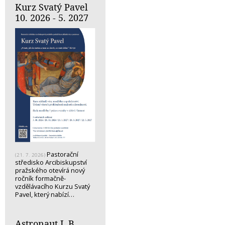
Kurz Svatý Pavel
10. 2026 - 5. 2027
Pastorační
(21. 7. 2026)
středisko Arcibiskupství
pražského otevírá nový
ročník formačně-
vzdělávacího Kurzu Svatý
Pavel, který nabízí…
Astronaut J. B.