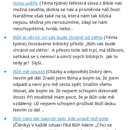
tomu uvěřit.
(Téma týdne) Některá slova z Bible nás
možná zasáhla, dotkla se nás a proměnila náš život.
Narážíme však také na ta, která nám tak blízká
nejsou. Možná jim nerozumíme, zdají se nám
neuchopitelná, tvrdá, nebo…
Bůh je věrný: on vás bude chránit od zlého
(Téma
týdne) Dostáváme biblický příslib: „Bůh vás bude
chránit od zlého“. A přesto tolik lidí trpí, má těžkosti,
setkává se s nemocí a smrtí svých blízkých. Jak to
tedy je? Slyší…
Bůh mě opustil
(Otázky a odpovědi) Dobrý den,
nevím jak dál. Zradil jsem Boha a bojím se, že jsem
odpadl a není pro mě cesta zpět. Snažím všeho
litovat, ale bojím se, že nejsem schopen dokonalé
lítosti. Při modlitbě mám pocit, že je Bůh ode mě
vzdálený. Už nejsem schopen prožívat Boží lásku.
Nevím co dál. ...
Bůh nám jde naproti tam, kde právě teď jsme
(Články) V každé situaci říká Bůh lidem: „Chci se