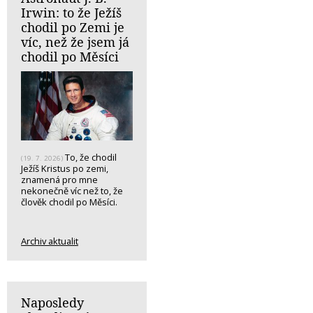
Irwin: to že Ježíš
chodil po Zemi je
víc, než že jsem já
chodil po Měsíci
To, že chodil
(19. 7. 2026)
Ježíš Kristus po zemi,
znamená pro mne
nekonečně víc než to, že
člověk chodil po Měsíci.
Archiv aktualit
Naposledy