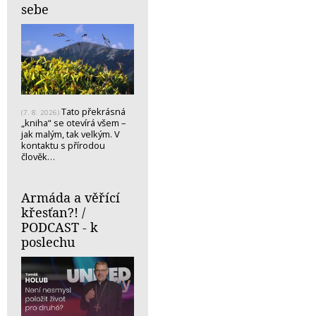
sebe
Tato překrásná
(7. 8. 2026)
„kniha“ se otevírá všem –
jak malým, tak velkým. V
kontaktu s přírodou
člověk…
Armáda a věřící
křesťan?! /
PODCAST - k
poslechu