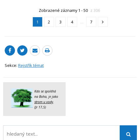
Zobrazené záznamy 1 - 50
z 306
1
2
3
4
…
7
Sekce:
Rejstřík témat
Kdo se spoléhá
na Boha, je jako
strom u vody
.
(Jr 17,5)