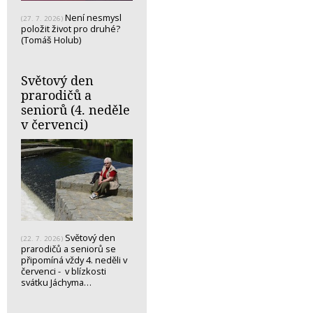
Není nesmysl
(27. 7. 2026)
položit život pro druhé?
(Tomáš Holub)
Světový den
prarodičů a
seniorů (4. neděle
v červenci)
Světový den
(22. 7. 2026)
prarodičů a seniorů se
připomíná vždy 4. neděli v
červenci - v blízkosti
svátku Jáchyma…