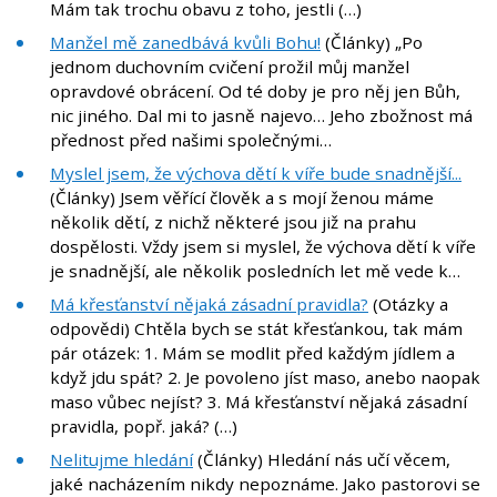
Mám tak trochu obavu z toho, jestli (…)
Manžel mě zanedbává kvůli Bohu!
(Články) „Po
jednom duchovním cvičení prožil můj manžel
opravdové obrácení. Od té doby je pro něj jen Bůh,
nic jiného. Dal mi to jasně najevo… Jeho zbožnost má
přednost před našimi společnými…
Myslel jsem, že výchova dětí k víře bude snadnější...
(Články) Jsem věřící člověk a s mojí ženou máme
několik dětí, z nichž některé jsou již na prahu
dospělosti. Vždy jsem si myslel, že výchova dětí k víře
je snadnější, ale několik posledních let mě vede k…
Má křesťanství nějaká zásadní pravidla?
(Otázky a
odpovědi) Chtěla bych se stát křesťankou, tak mám
pár otázek: 1. Mám se modlit před každým jídlem a
když jdu spát? 2. Je povoleno jíst maso, anebo naopak
maso vůbec nejíst? 3. Má křesťanství nějaká zásadní
pravidla, popř. jaká? (…)
Nelitujme hledání
(Články) Hledání nás učí věcem,
jaké nacházením nikdy nepoznáme. Jako pastorovi se