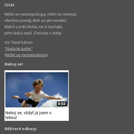
Citát
Ničím se neznepokojuj, ničím se nermuť,
všechno pomíjí, Bůh se ale nemění.
Máš-li v srdci Boha, nic ti nechybí,
jeho láska stačí. (Terezie z Avily)
Viz Taizé kánon
"Nada te turbe"
(Ničím se neznepokojuj)
Neboj se!
Některé odkazy: