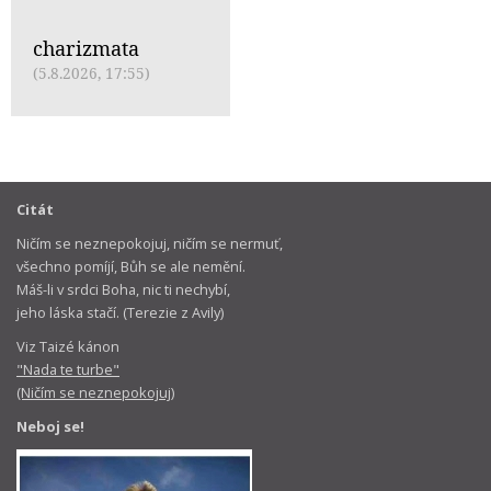
charizmata
(5.8.2026, 17:55)
Citát
Ničím se neznepokojuj, ničím se nermuť,
všechno pomíjí, Bůh se ale nemění.
Máš-li v srdci Boha, nic ti nechybí,
jeho láska stačí. (Terezie z Avily)
Viz Taizé kánon
"Nada te turbe"
(Ničím se neznepokojuj)
Neboj se!