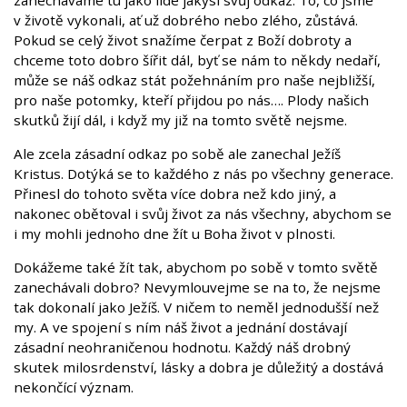
zanecháváme tu jako lidé jakýsi svůj odkaz. To, co jsme
v životě vykonali, ať už dobrého nebo zlého, zůstává.
Pokud se celý život snažíme čerpat z Boží dobroty a
chceme toto dobro šířit dál, byť se nám to někdy nedaří,
může se náš odkaz stát požehnáním pro naše nejbližší,
pro naše potomky, kteří přijdou po nás…. Plody našich
skutků žijí dál, i když my již na tomto světě nejsme.
Ale zcela zásadní odkaz po sobě ale zanechal Ježíš
Kristus. Dotýká se to každého z nás po všechny generace.
Přinesl do tohoto světa více dobra než kdo jiný, a
nakonec obětoval i svůj život za nás všechny, abychom se
i my mohli jednoho dne žít u Boha život v plnosti.
Dokážeme také žít tak, abychom po sobě v tomto světě
zanechávali dobro? Nevymlouvejme se na to, že nejsme
tak dokonalí jako Ježíš. V ničem to neměl jednodušší než
my. A ve spojení s ním náš život a jednání dostávají
zásadní neohraničenou hodnotu. Každý náš drobný
skutek milosrdenství, lásky a dobra je důležitý a dostává
nekončící význam.