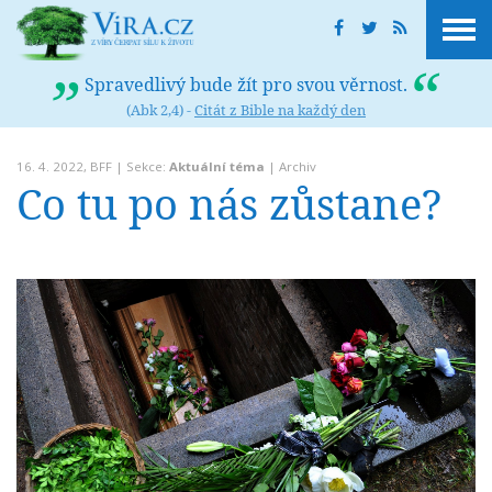
Spravedlivý bude žít pro svou věrnost.
(Abk 2,4) -
Citát z Bible na každý den
16. 4. 2022,
BFF
| Sekce:
Aktuální téma
|
Archiv
Co tu po nás zůstane?