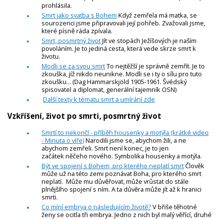
prohlásila.
Smrt jako svatba s Bohem
Když zemřela má matka, se
sourozenci jsme připravovali její pohřeb. Zvažovali jsme,
které písně ráda zpívala.
Smrt, posmrtný život
Jít ve stopách Ježíšových je naším
povoláním. Je to jediná cesta, která vede skrze smrt k
životu.
Modli se za svou smrt
To nejtěžší je správně zemřít. Je to
zkouška, jíž nikdo neunikne. Modli se i ty o sílu pro tuto
zkoušku... (Dag Hammarskjöld 1905-1961. Švédský
spisovatel a diplomat, generální tajemník OSN)
Další texty k tématu smrt a umírání zde
Vzkříšení, život po smrti, posmrtný život
Smrtí to nekončí - příběh housenky a motýla (krátké video
- Minuta o víře)
Narodili jsme se, abychom žili, a ne
abychom zemřeli. Smrt není konec, je to jen
začátek něčeho nového. Symbolika housenky a motýla.
Být ve spojení s Bohem, pro kterého neplatí smrt
Člověk
může už na této zemi poznávat Boha, pro kterého smrt
neplatí. Může mu důvěřovat, může vrůstat do stále
plnějšího spojení s ním. A ta důvěra může jít až k hranici
smrti.
Co míní embrya o následujícím životě?
V břiše těhotné
ženy se ocitla tři embrya. Jedno z nich byl malý věřící, druhé