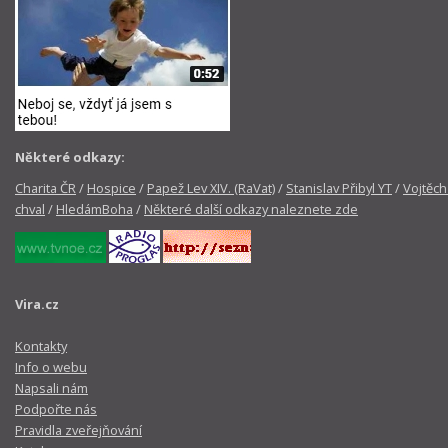
Některé odkazy:
Charita ČR
/
Hospice
/
Papež Lev XIV. (RaVat)
/
Stanislav Přibyl YT
/
Vojtěch
chval
/
HledámBoha
/
Některé další odkazy naleznete zde
Vira.cz
Kontakty
Info o webu
Napsali nám
Podpořte nás
Pravidla zveřejňování