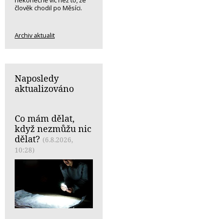
nekonečně víc než to, že
člověk chodil po Měsíci.
Archiv aktualit
Naposledy
aktualizováno
Co mám dělat,
když nezmůžu nic
dělat?
(6.8.2026,
10:28)