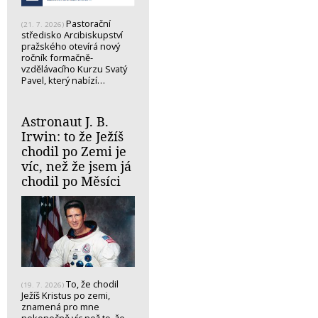
Pastorační
(21. 7. 2026)
středisko Arcibiskupství
pražského otevírá nový
ročník formačně-
vzdělávacího Kurzu Svatý
Pavel, který nabízí…
Astronaut J. B.
Irwin: to že Ježíš
chodil po Zemi je
víc, než že jsem já
chodil po Měsíci
To, že chodil
(19. 7. 2026)
Ježíš Kristus po zemi,
znamená pro mne