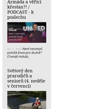
Armáda a věřící
křesťan?! /
PODCAST - k
poslechu
Není nesmysl
(27. 7. 2026)
položit život pro druhé?
(Tomáš Holub)
Světový den
prarodičů a
seniorů (4. neděle
v červenci)