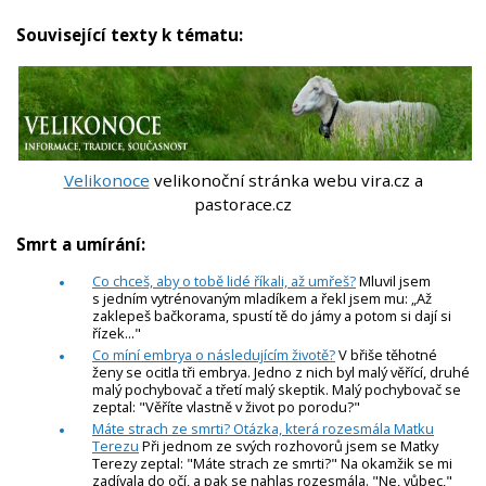
Související texty k tématu:
Velikonoce
velikonoční stránka webu vira.cz a
pastorace.cz
Smrt a umírání:
Co chceš, aby o tobě lidé říkali, až umřeš?
Mluvil jsem
s jedním vytrénovaným mladíkem a řekl jsem mu: „Až
zaklepeš bačkorama, spustí tě do jámy a potom si dají si
řízek..."
Co míní embrya o následujícím životě?
V břiše těhotné
ženy se ocitla tři embrya. Jedno z nich byl malý věřící, druhé
malý pochybovač a třetí malý skeptik. Malý pochybovač se
zeptal: "Věříte vlastně v život po porodu?"
Máte strach ze smrti? Otázka, která rozesmála Matku
Terezu
Při jednom ze svých rozhovorů jsem se Matky
Terezy zeptal: "Máte strach ze smrti?" Na okamžik se mi
zadívala do očí, a pak se nahlas rozesmála. "Ne, vůbec,"