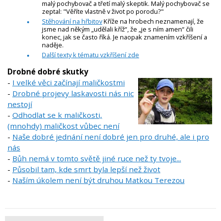
malý pochybovač a třetí malý skeptik. Malý pochybovač se
zeptal: "Věříte vlastně v život po porodu?"
Stěhování na hřbitov
Kříže na hrobech neznamenají, že
jsme nad někým „udělali kříž“, že „je s ním amen“ čili
konec, jak se často říká. Je naopak znamením vzkříšení a
naděje.
Další texty k tématu vzkříšení zde
Drobné dobré skutky
-
I velké věci začínají maličkostmi
-
Drobné projevy laskavosti nás nic
nestojí
-
Odhodlat se k maličkosti,
(mnohdy) maličkost vůbec není
-
Naše dobré jednání není dobré jen pro druhé, ale i pro
nás
-
Bůh nemá v tomto světě jiné ruce než ty tvoje...
-
Působil tam, kde smrt byla lepší než život
-
Naším úkolem není být druhou Matkou Terezou