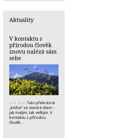
Aktuality
V kontaktu s
přírodou člověk
znovu nalézá sám
sebe
Tato překrásná
(7. 8. 2026)
„kniha“ se otevírá všem –
jak malým, tak velkým. V
kontaktu s přírodou
člověk…