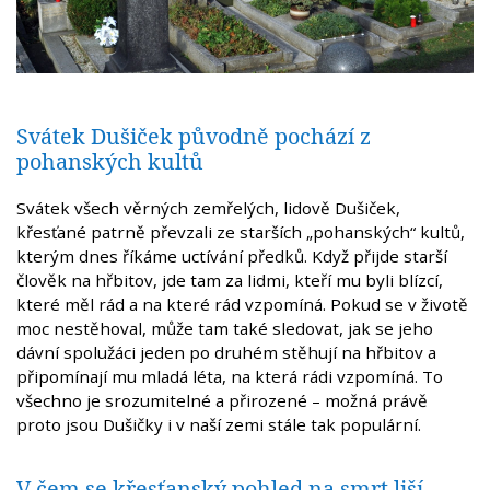
Svátek Dušiček původně pochází z
pohanských kultů
Svátek všech věrných zemřelých, lidově Dušiček,
křesťané patrně převzali ze starších „pohanských“ kultů,
kterým dnes říkáme uctívání předků. Když přijde starší
člověk na hřbitov, jde tam za lidmi, kteří mu byli blízcí,
které měl rád a na které rád vzpomíná. Pokud se v životě
moc nestěhoval, může tam také sledovat, jak se jeho
dávní spolužáci jeden po druhém stěhují na hřbitov a
připomínají mu mladá léta, na která rádi vzpomíná. To
všechno je srozumitelné a přirozené – možná právě
proto jsou Dušičky i v naší zemi stále tak populární.
V čem se křesťanský pohled na smrt liší