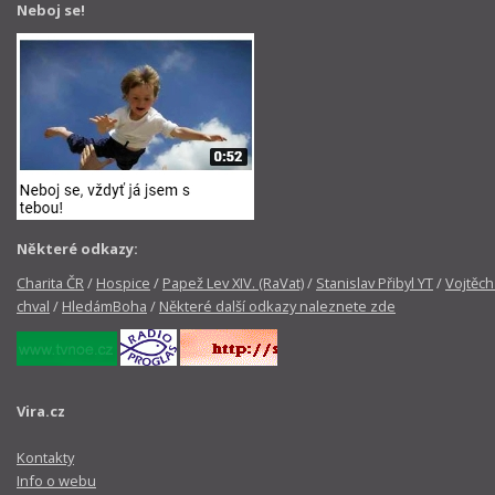
Neboj se!
Některé odkazy:
Charita ČR
/
Hospice
/
Papež Lev XIV. (RaVat)
/
Stanislav Přibyl YT
/
Vojtěch
chval
/
HledámBoha
/
Některé další odkazy naleznete zde
Vira.cz
Kontakty
Info o webu