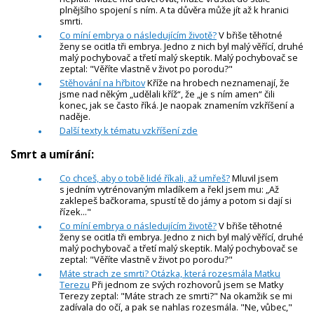
plnějšího spojení s ním. A ta důvěra může jít až k hranici
smrti.
Co míní embrya o následujícím životě?
V břiše těhotné
ženy se ocitla tři embrya. Jedno z nich byl malý věřící, druhé
malý pochybovač a třetí malý skeptik. Malý pochybovač se
zeptal: "Věříte vlastně v život po porodu?"
Stěhování na hřbitov
Kříže na hrobech neznamenají, že
jsme nad někým „udělali kříž“, že „je s ním amen“ čili
konec, jak se často říká. Je naopak znamením vzkříšení a
naděje.
Další texty k tématu vzkříšení zde
Smrt a umírání:
Co chceš, aby o tobě lidé říkali, až umřeš?
Mluvil jsem
s jedním vytrénovaným mladíkem a řekl jsem mu: „Až
zaklepeš bačkorama, spustí tě do jámy a potom si dají si
řízek..."
Co míní embrya o následujícím životě?
V břiše těhotné
ženy se ocitla tři embrya. Jedno z nich byl malý věřící, druhé
malý pochybovač a třetí malý skeptik. Malý pochybovač se
zeptal: "Věříte vlastně v život po porodu?"
Máte strach ze smrti? Otázka, která rozesmála Matku
Terezu
Při jednom ze svých rozhovorů jsem se Matky
Terezy zeptal: "Máte strach ze smrti?" Na okamžik se mi
zadívala do očí, a pak se nahlas rozesmála. "Ne, vůbec,"