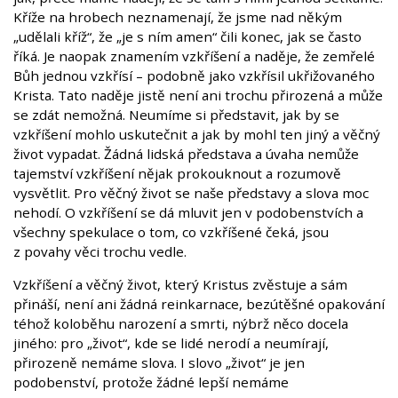
Kříže na hrobech neznamenají, že jsme nad někým
„udělali kříž“, že „je s ním amen“ čili konec, jak se často
říká. Je naopak znamením vzkříšení a naděje, že zemřelé
Bůh jednou vzkřísí – podobně jako vzkřísil ukřižovaného
Krista. Tato naděje jistě není ani trochu přirozená a může
se zdát nemožná. Neumíme si představit, jak by se
vzkříšení mohlo uskutečnit a jak by mohl ten jiný a věčný
život vypadat. Žádná lidská představa a úvaha nemůže
tajemství vzkříšení nějak prokouknout a rozumově
vysvětlit. Pro věčný život se naše představy a slova moc
nehodí. O vzkříšení se dá mluvit jen v podobenstvích a
všechny spekulace o tom, co vzkříšené čeká, jsou
z povahy věci trochu vedle.
Vzkříšení a věčný život, který Kristus zvěstuje a sám
přináší, není ani žádná reinkarnace, bezútěšné opakování
téhož koloběhu narození a smrti, nýbrž něco docela
jiného: pro „život“, kde se lidé nerodí a neumírají,
přirozeně nemáme slova. I slovo „život“ je jen
podobenství, protože žádné lepší nemáme