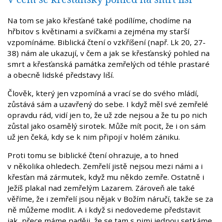
Na tom se jako křesťané také podílíme, chodíme na
hřbitov s květinami a svíčkami a zejména my starší
vzpomínáme. Biblická čtení o vzkříšení (např. Lk 20, 27-
38) nám ale ukazují, v čem a jak se křesťanský pohled na
smrt a křesťanská památka zemřelých od téhle prastaré
a obecně lidské představy liší.
Člověk, který jen vzpomíná a vrací se do svého mládí,
zůstává sám a uzavřený do sebe. I když měl své zemřelé
opravdu rád, vidí jen to, že už zde nejsou a že tu po nich
zůstal jako osamělý sirotek. Může mít pocit, že i on sám
už jen čeká, kdy se k nim připojí v holém zániku.
Proti tomu se biblické čtení ohrazuje, a to hned
v několika ohledech. Zemřelí jistě nejsou mezi námi a i
křesťan má zármutek, když mu někdo zemře. Ostatně i
Ježíš plakal nad zemřelým Lazarem. Zároveň ale také
věříme, že i zemřelí jsou nějak v Božím náručí, takže se za
ně můžeme modlit. A i když si nedovedeme představit
jak, přece máme naději, že se tam s nimi jednou setkáme.