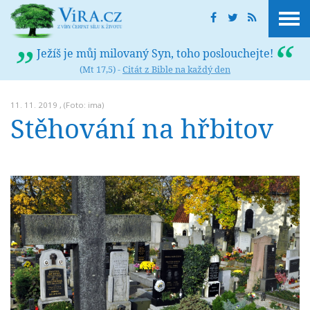
Ježíš je můj milovaný Syn, toho poslouchejte!
(Mt 17,5) -
Citát z Bible na každý den
11. 11. 2019 , (Foto: ima)
Stěhování na hřbitov