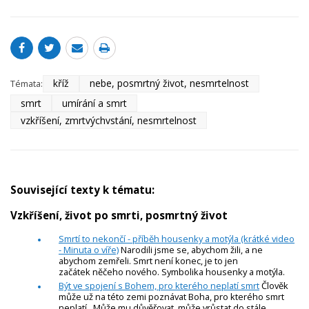
kříž
nebe, posmrtný život, nesmrtelnost
Témata:
smrt
umírání a smrt
vzkříšení, zmrtvýchvstání, nesmrtelnost
Související texty k tématu:
Vzkříšení, život po smrti, posmrtný život
Smrtí to nekončí - příběh housenky a motýla (krátké video
- Minuta o víře)
Narodili jsme se, abychom žili, a ne
abychom zemřeli. Smrt není konec, je to jen
začátek něčeho nového. Symbolika housenky a motýla.
Být ve spojení s Bohem, pro kterého neplatí smrt
Člověk
může už na této zemi poznávat Boha, pro kterého smrt
neplatí. Může mu důvěřovat, může vrůstat do stále