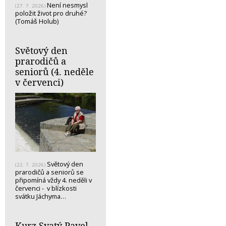
Není nesmysl
(27. 7. 2026)
položit život pro druhé?
(Tomáš Holub)
Světový den
prarodičů a
seniorů (4. neděle
v červenci)
Světový den
(22. 7. 2026)
prarodičů a seniorů se
připomíná vždy 4. neděli v
červenci - v blízkosti
svátku Jáchyma…
Kurz Svatý Pavel