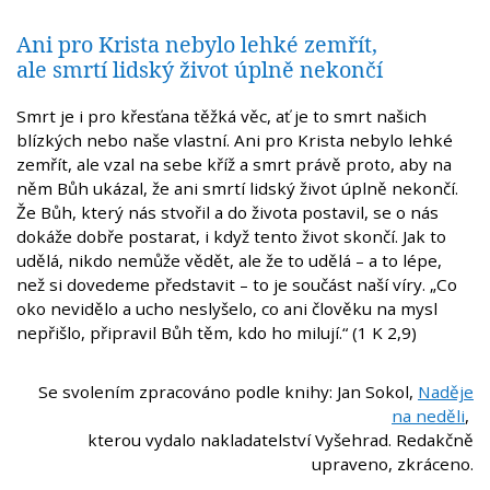
Ani pro Krista nebylo lehké zemřít,
ale smrtí lidský život úplně nekončí
Smrt je i pro křesťana těžká věc, ať je to smrt našich
blízkých nebo naše vlastní. Ani pro Krista nebylo lehké
zemřít, ale vzal na sebe kříž a smrt právě proto, aby na
něm Bůh ukázal, že ani smrtí lidský život úplně nekončí.
Že Bůh, který nás stvořil a do života postavil, se o nás
dokáže dobře postarat, i když tento život skončí. Jak to
udělá, nikdo nemůže vědět, ale že to udělá – a to lépe,
než si dovedeme představit – to je součást naší víry. „Co
oko nevidělo a ucho neslyšelo, co ani člověku na mysl
nepřišlo, připravil Bůh těm, kdo ho milují.“ (1 K 2,9)
Se svolením zpracováno podle knihy: Jan Sokol,
Naděje
na neděli
,
kterou vydalo nakladatelství Vyšehrad. Redakčně
upraveno, zkráceno.