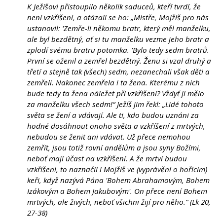
K Ježíšovi přistoupilo několik saduceů, kteří tvrdí, že
není vzkříšení, a otázali se ho: „Mistře, Mojžíš pro nás
ustanovil: 'Zemře-li někomu bratr, který měl manželku,
ale byl bezdětný, ať si tu manželku vezme jeho bratr a
zplodí svému bratru potomka. 'Bylo tedy sedm bratrů.
První se oženil a zemřel bezdětný. Ženu si vzal druhý a
třetí a stejně tak (všech) sedm, nezanechali však děti a
zemřeli. Nakonec zemřela i ta žena. Kterému z nich
bude tedy ta žena náležet při vzkříšení? Vždyť ji mělo
za manželku všech sedm!“ Ježíš jim řekl: „Lidé tohoto
světa se žení a vdávají. Ale ti, kdo budou uznáni za
hodné dosáhnout onoho světa a vzkříšení z mrtvých,
nebudou se ženit ani vdávat. Už přece nemohou
zemřít, jsou totiž rovní andělům a jsou syny Božími,
neboť mají účast na vzkříšení. A že mrtví budou
vzkříšeni, to naznačil i Mojžíš ve (vyprávění o hořícím)
keři, když nazývá Pána 'Bohem Abrahamovým, Bohem
Izákovým a Bohem Jakubovým'. On přece není Bohem
mrtvých, ale živých, neboť všichni žijí pro něho.“ (Lk 20,
27-38)