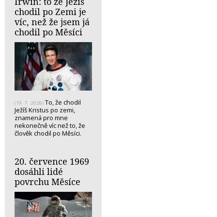
Irwin: to že Ježíš
chodil po Zemi je
víc, než že jsem já
chodil po Měsíci
To, že chodil
(19. 7. 2026)
Ježíš Kristus po zemi,
znamená pro mne
nekonečně víc než to, že
člověk chodil po Měsíci.
20. července 1969
dosáhli lidé
povrchu Měsíce