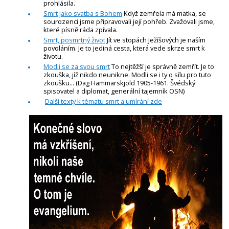
prohlásila.
Smrt jako svatba s Bohem
Když zemřela má matka, se
sourozenci jsme připravovali její pohřeb. Zvažovali jsme,
které písně ráda zpívala.
Smrt, posmrtný život
Jít ve stopách Ježíšových je naším
povoláním. Je to jediná cesta, která vede skrze smrt k
životu.
Modli se za svou smrt
To nejtěžší je správně zemřít. Je to
zkouška, jíž nikdo neunikne. Modli se i ty o sílu pro tuto
zkoušku... (Dag Hammarskjöld 1905-1961. Švédský
spisovatel a diplomat, generální tajemník OSN)
Další texty k tématu smrt a umírání zde