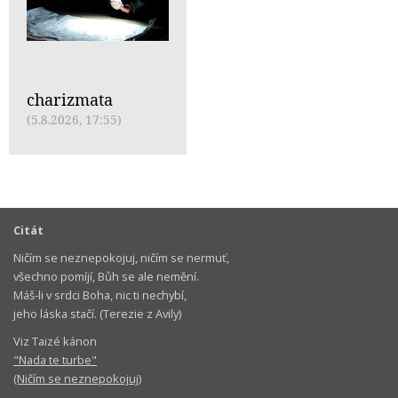
charizmata
(5.8.2026, 17:55)
Citát
Ničím se neznepokojuj, ničím se nermuť,
všechno pomíjí, Bůh se ale nemění.
Máš-li v srdci Boha, nic ti nechybí,
jeho láska stačí. (Terezie z Avily)
Viz Taizé kánon
"Nada te turbe"
(Ničím se neznepokojuj)