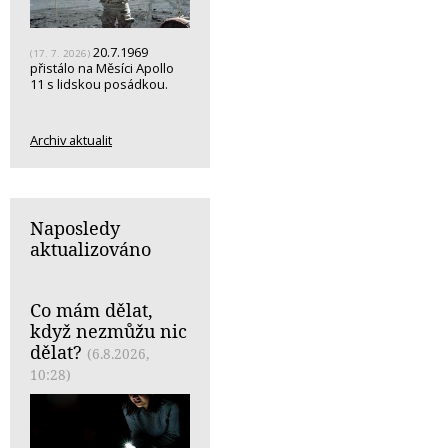
20.7.1969
(17. 7. 2026)
přistálo na Měsíci Apollo
11 s lidskou posádkou.
Archiv aktualit
Naposledy
aktualizováno
Co mám dělat,
když nezmůžu nic
dělat?
(6.8.2026,
10:28)