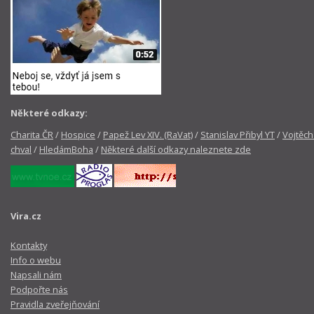
Některé odkazy:
Charita ČR
/
Hospice
/
Papež Lev XIV. (RaVat)
/
Stanislav Přibyl YT
/
Vojtěch
chval
/
HledámBoha
/
Některé další odkazy naleznete zde
Vira.cz
Kontakty
Info o webu
Napsali nám
Podpořte nás
Pravidla zveřejňování