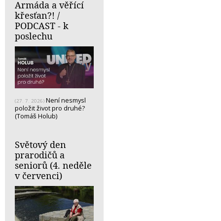
Armáda a věřící
křesťan?! /
PODCAST - k
poslechu
Není nesmysl
(27. 7. 2026)
položit život pro druhé?
(Tomáš Holub)
Světový den
prarodičů a
seniorů (4. neděle
v červenci)