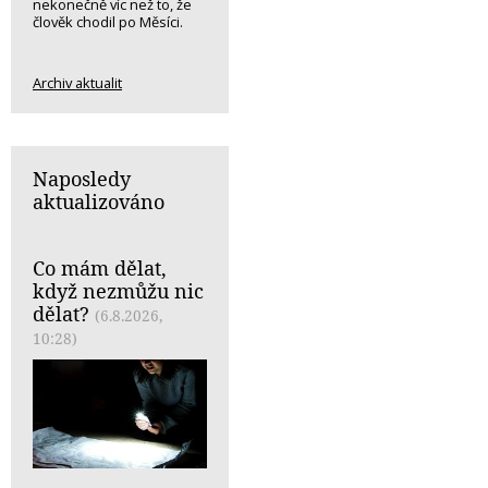
nekonečně víc než to, že
člověk chodil po Měsíci.
Archiv aktualit
Naposledy
aktualizováno
Co mám dělat,
když nezmůžu nic
dělat?
(6.8.2026,
10:28)