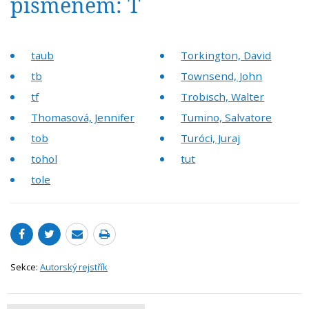
písmenem: T
taub
Torkington, David
tb
Townsend, John
tf
Trobisch, Walter
Thomasová, Jennifer
Tumino, Salvatore
tob
Turóci, Juraj
tohol
tut
tole
Sekce:
Autorský rejstřík