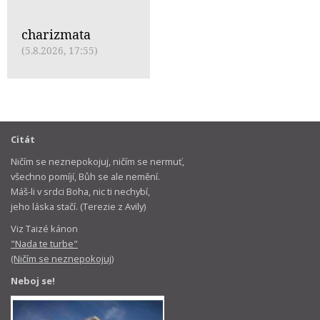
charizmata
(5.8.2026, 17:55)
Citát
Ničím se neznepokojuj, ničím se nermuť,
všechno pomíjí, Bůh se ale nemění.
Máš-li v srdci Boha, nic ti nechybí,
jeho láska stačí. (Terezie z Avily)
Viz Taizé kánon
"Nada te turbe"
(Ničím se neznepokojuj)
Neboj se!