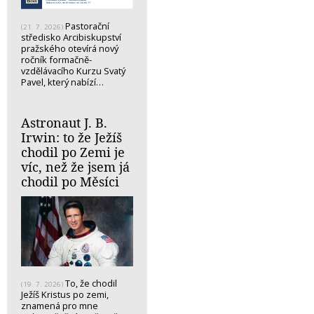
Pastorační
(21. 7. 2026)
středisko Arcibiskupství
pražského otevírá nový
ročník formačně-
vzdělávacího Kurzu Svatý
Pavel, který nabízí…
Astronaut J. B.
Irwin: to že Ježíš
chodil po Zemi je
víc, než že jsem já
chodil po Měsíci
To, že chodil
(19. 7. 2026)
Ježíš Kristus po zemi,
znamená pro mne