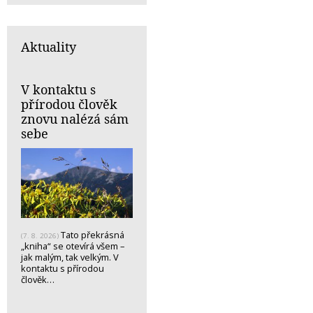
Aktuality
V kontaktu s
přírodou člověk
znovu nalézá sám
sebe
Tato překrásná
(7. 8. 2026)
„kniha“ se otevírá všem –
jak malým, tak velkým. V
kontaktu s přírodou
člověk…