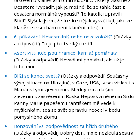
takovému klanět ani tomu sloužit….“, který vlastně z
Desatera "vypadl". Jak je možné, že se tahle část z
desatera normálně vypouští? To katolíci upravili
Bibli? Slyšela jsem, že to sice nějak vysvětlují, jako že
klanění se sochám není klanění a že (…)
6. přikázání: Nesesmilníš nebo nezcizoložíš?
(Otázky
a odpovědi) To je přeci velký rozdíl...
Asertivita. Kde jsou hranice, kam až pomáhat?
(Otázky a odpovědi) Nevadí mi pomáhat, ale už je
toho moc.
Blíží se konec světa?
(Otázky a odpovědi) Současný
vývoj situace na Ukrajině, v Gaze, USA, v souvislosti s
Mariánskými zjeveními v Medugorii a dalšími
zjeveními, zasvěcením Ruska Neposkvrněnému Srdci
Panny Marie papežem Františkem mě vede k
myšlenkám, zda se svět opravdu neocitl v bodu
pomyslného zlomu
Bonzování vs. zodpovědnost za hřích druhého
(Otázky a odpovědi) Dobrý den, moje nezletilá sestra