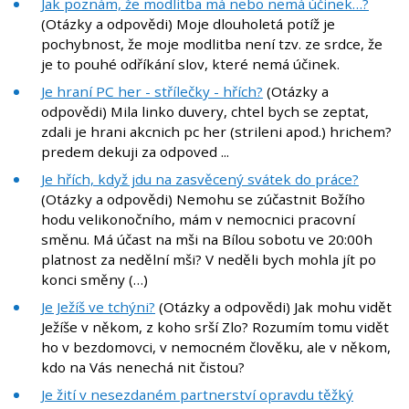
Jak poznám, že modlitba má nebo nemá účinek…?
(Otázky a odpovědi) Moje dlouholetá potíž je
pochybnost, že moje modlitba není tzv. ze srdce, že
je to pouhé odříkání slov, které nemá účinek.
Je hraní PC her - střílečky - hřích?
(Otázky a
odpovědi) Mila linko duvery, chtel bych se zeptat,
zdali je hrani akcnich pc her (strileni apod.) hrichem?
predem dekuji za odpoved ...
Je hřích, když jdu na zasvěcený svátek do práce?
(Otázky a odpovědi) Nemohu se zúčastnit Božího
hodu velikonočního, mám v nemocnici pracovní
směnu. Má účast na mši na Bílou sobotu ve 20:00h
platnost za nedělní mši? V neděli bych mohla jít po
konci směny (…)
Je Ježíš ve tchýni?
(Otázky a odpovědi) Jak mohu vidět
Ježíše v někom, z koho srší Zlo? Rozumím tomu vidět
ho v bezdomovci, v nemocném člověku, ale v někom,
kdo na Vás nenechá nit čistou?
Je žití v nesezdaném partnerství opravdu těžký