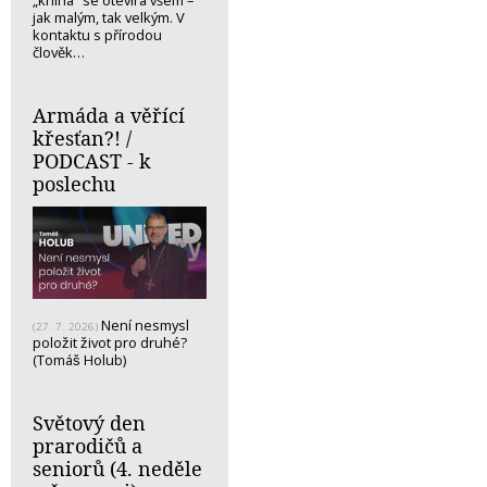
jak malým, tak velkým. V
kontaktu s přírodou
člověk…
Armáda a věřící
křesťan?! /
PODCAST - k
poslechu
Není nesmysl
(27. 7. 2026)
položit život pro druhé?
(Tomáš Holub)
Světový den
prarodičů a
seniorů (4. neděle