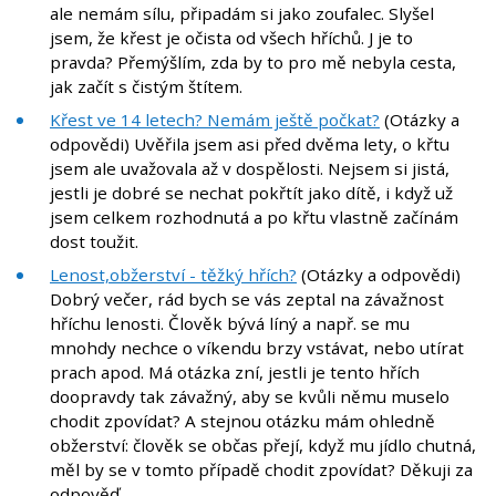
ale nemám sílu, připadám si jako zoufalec. Slyšel
jsem, že křest je očista od všech hříchů. J je to
pravda? Přemýšlím, zda by to pro mě nebyla cesta,
jak začít s čistým štítem.
Křest ve 14 letech? Nemám ještě počkat?
(Otázky a
odpovědi) Uvěřila jsem asi před dvěma lety, o křtu
jsem ale uvažovala až v dospělosti. Nejsem si jistá,
jestli je dobré se nechat pokřtít jako dítě, i když už
jsem celkem rozhodnutá a po křtu vlastně začínám
dost toužit.
Lenost,obžerství - těžký hřích?
(Otázky a odpovědi)
Dobrý večer, rád bych se vás zeptal na závažnost
hříchu lenosti. Člověk bývá líný a např. se mu
mnohdy nechce o víkendu brzy vstávat, nebo utírat
prach apod. Má otázka zní, jestli je tento hřích
doopravdy tak závažný, aby se kvůli němu muselo
chodit zpovídat? A stejnou otázku mám ohledně
obžerství: člověk se občas přejí, když mu jídlo chutná,
měl by se v tomto případě chodit zpovídat? Děkuji za
odpověď.