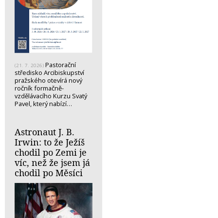
Pastorační
(21. 7. 2026)
středisko Arcibiskupství
pražského otevírá nový
ročník formačně-
vzdělávacího Kurzu Svatý
Pavel, který nabízí…
Astronaut J. B.
Irwin: to že Ježíš
chodil po Zemi je
víc, než že jsem já
chodil po Měsíci