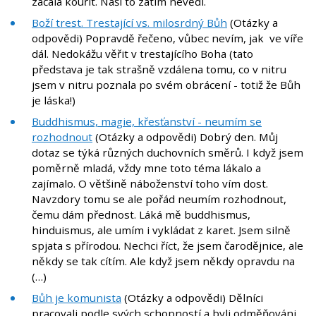
začala kouřit. Naši to zatím nevědí.
Boží trest. Trestající vs. milosrdný Bůh
(Otázky a
odpovědi) Popravdě řečeno, vůbec nevím, jak ve víře
dál. Nedokážu věřit v trestajícího Boha (tato
představa je tak strašně vzdálena tomu, co v nitru
jsem v nitru poznala po svém obrácení - totiž že Bůh
je láska!)
Buddhismus, magie, křesťanství - neumím se
rozhodnout
(Otázky a odpovědi) Dobrý den. Můj
dotaz se týká různých duchovních směrů. I když jsem
poměrně mladá, vždy mne toto téma lákalo a
zajímalo. O většině náboženství toho vím dost.
Navzdory tomu se ale pořád neumím rozhodnout,
čemu dám přednost. Láká mě buddhismus,
hinduismus, ale umím i vykládat z karet. Jsem silně
spjata s přírodou. Nechci říct, že jsem čarodějnice, ale
někdy se tak cítím. Ale když jsem někdy opravdu na
(…)
Bůh je komunista
(Otázky a odpovědi) Dělníci
pracovali podle svých schopností a byli odměňováni