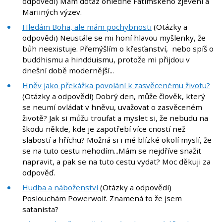
odpovědi) Mám dotaz ohledně Fatimského zjevení a
Mariiných výzev.
Hledám Boha, ale mám pochybnosti
(Otázky a
odpovědi) Neustále se mi honí hlavou myšlenky, že
bůh neexistuje. Přemýšlím o křesťanství, nebo spíš o
buddhismu a hindduismu, protože mi přijdou v
dnešní době modernější...
Hněv jako překážka povolání k zasvěcenému životu?
(Otázky a odpovědi) Dobrý den, může člověk, který
se neumí ovládat v hněvu, uvažovat o zasvěceném
životě? Jak si můžu troufat a myslet si, že nebudu na
škodu někde, kde je zapotřebí více cností než
slabostí a hříchu? Možná si i mé blízké okolí myslí, že
se na tuto cestu nehodím...Mám se nejdříve snažit
napravit, a pak se na tuto cestu vydat? Moc děkuji za
odpověď.
Hudba a náboženství
(Otázky a odpovědi)
Poslouchám Powerwolf. Znamená to že jsem
satanista?