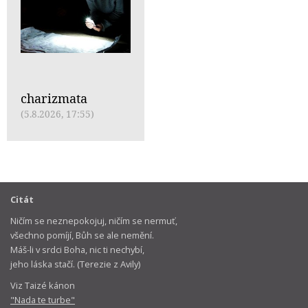
charizmata
(5.8.2026, 17:55)
Citát
Ničím se neznepokojuj, ničím se nermuť,
všechno pomíjí, Bůh se ale nemění.
Máš-li v srdci Boha, nic ti nechybí,
jeho láska stačí. (Terezie z Avily)
Viz Taizé kánon
"Nada te turbe"