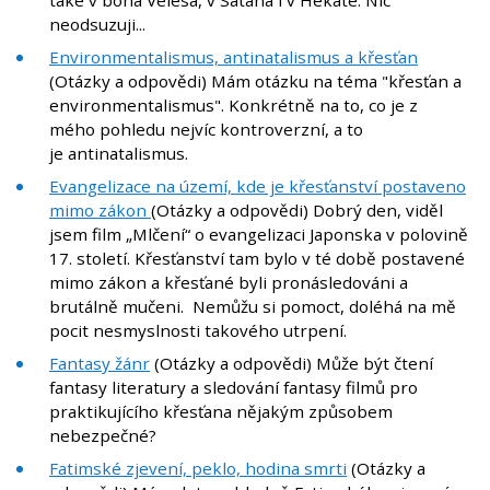
také v boha Velesa, v Satana i v Hekate. Nic
neodsuzuji...
Environmentalismus, antinatalismus a křesťan
(Otázky a odpovědi) Mám otázku na téma "křesťan a
environmentalismus". Konkrétně na to, co je z
mého pohledu nejvíc kontroverzní, a to
je antinatalismus.
Evangelizace na území, kde je křesťanství postaveno
mimo zákon
(Otázky a odpovědi) Dobrý den, viděl
jsem film „Mlčení“ o evangelizaci Japonska v polovině
17. století. Křesťanství tam bylo v té době postavené
mimo zákon a křesťané byli pronásledováni a
brutálně mučeni. Nemůžu si pomoct, doléhá na mě
pocit nesmyslnosti takového utrpení.
Fantasy žánr
(Otázky a odpovědi) Může být čtení
fantasy literatury a sledování fantasy filmů pro
praktikujícího křesťana nějakým způsobem
nebezpečné?
Fatimské zjevení, peklo, hodina smrti
(Otázky a