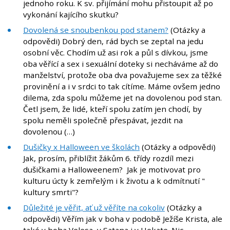
jednoho roku. K sv. přijímání mohu přistoupit až po
vykonání kajícího skutku?
Dovolená se snoubenkou pod stanem?
(Otázky a
odpovědi) Dobrý den, rád bych se zeptal na jedu
osobní věc. Chodím už asi rok a půl s dívkou, jsme
oba věřící a sex i sexuální doteky si necháváme až do
manželství, protože oba dva považujeme sex za těžké
provinění a i v srdci to tak cítíme. Máme ovšem jedno
dilema, zda spolu můžeme jet na dovolenou pod stan.
Četl jsem, že lidé, kteří spolu zatím jen chodí, by
spolu neměli společně přespávat, jezdit na
dovolenou (…)
Dušičky x Halloween ve školách
(Otázky a odpovědi)
Jak, prosím, přiblížit žákům 6. třídy rozdíl mezi
dušičkami a Halloweenem? Jak je motivovat pro
kulturu úcty k zemřelým i k životu a k odmítnutí "
kultury smrti"?
Důležité je věřit, ať už věříte na cokoliv
(Otázky a
odpovědi) Věřím jak v boha v podobě Ježíše Krista, ale