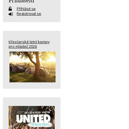
Přihlášení
Přihlásit se
Registrovat se
Křesťanské letní kempy
pro mládež 2026