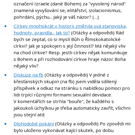
označení Izraele (dané Bohem) za "vyvolený národ"
znamená vyvyšování se, elitářství, izolacionismus,
pohrdání, pýchu... Jaký je váš názor? (…)
Církev mnohokrát v historii změnila svá stanoviska,
hodnoty, pravidla... Jak to?
(Otázky a odpovědi) Rád
bych se zeptal, co si myslí Bůh o Římskokatolické
církvi? Jak je spokojen s její činností? Má nějaký vliv
na chod církve? Resp. jestli církev nějak komunikuje
s Bohem a při rozhodování církve hraje názor Boha
nějaký vliv?
Diskuze na fb
(Otázky a odpovědi) V jedné z
křesťanských skupin (na fb) jsem viděla sdílený
příspěvek a odkaz na stránku s nabídkou pomoci pro
lidi trpící různými formami sexuální devidace.
V komentářích se strhla "bouře", že každého s
jakoukoli úchylkou je třeba automaticky zavřít, všichni
jsou stejní atd.
Dlohodobé pokání
(Otázky a odpovědi) Po zpovědi mi
bylo uloženo vykonávat kající skutek, po dobu