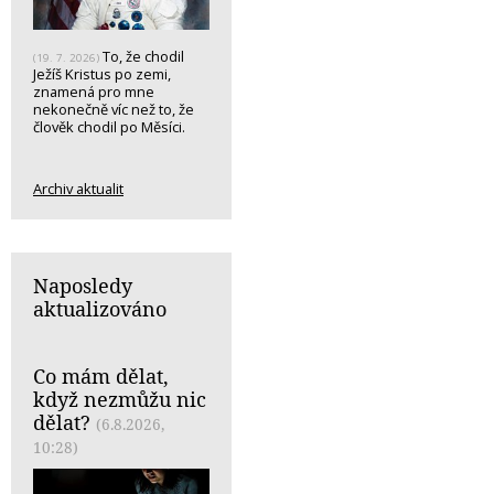
To, že chodil
(19. 7. 2026)
Ježíš Kristus po zemi,
znamená pro mne
nekonečně víc než to, že
člověk chodil po Měsíci.
Archiv aktualit
Naposledy
aktualizováno
Co mám dělat,
když nezmůžu nic
dělat?
(6.8.2026,
10:28)