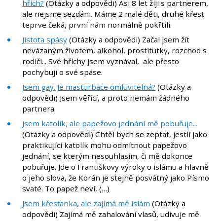
hřích?
(Otázky a odpovědi) Asi 8 let žiji s partnerem,
ale nejsme sezdáni. Máme 2 malé děti, druhé křest
teprve čeká, první nám normálně pokřtili.
Jistota spásy
(Otázky a odpovědi) Začal jsem žít
nevázaným životem, alkohol, prostitutky, rozchod s
rodiči... Své hříchy jsem vyznával, ale přesto
pochybuji o své spáse.
Jsem gay. Je masturbace omluvitelná?
(Otázky a
odpovědi) Jsem věřící, a proto nemám žádného
partnera.
Jsem katolík, ale papežovo jednání mě pobuřuje...
(Otázky a odpovědi) Chtěl bych se zeptat, jestli jako
praktikující katolík mohu odmítnout papežovo
jednání, se kterým nesouhlasím, či mě dokonce
pobuřuje. Jde o Františkovy výroky o islámu a hlavně
o jeho slova, že Korán je stejně posvátný jako Písmo
svaté. To papež neví, (…)
Jsem křesťanka, ale zajímá mě islám
(Otázky a
odpovědi) Zajímá mě zahalování vlasů, udivuje mě