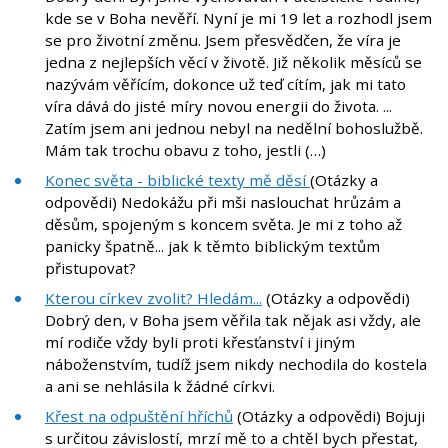
kde se v Boha nevěří. Nyní je mi 19 let a rozhodl jsem
se pro životní změnu. Jsem přesvědčen, že víra je
jedna z nejlepších věcí v životě. Již několik měsíců se
nazývám věřícím, dokonce už teď cítím, jak mi tato
víra dává do jisté míry novou energii do života. ...
Zatím jsem ani jednou nebyl na nedělní bohoslužbě.
Mám tak trochu obavu z toho, jestli (…)
Konec světa - biblické texty mě děsí
(Otázky a
odpovědi) Nedokážu při mši naslouchat hrůzám a
děsům, spojeným s koncem světa. Je mi z toho až
panicky špatně... jak k těmto biblickým textům
přistupovat?
Kterou církev zvolit? Hledám...
(Otázky a odpovědi)
Dobrý den, v Boha jsem věřila tak nějak asi vždy, ale
mí rodiče vždy byli proti křesťanství i jiným
náboženstvím, tudíž jsem nikdy nechodila do kostela
a ani se nehlásila k žádné církvi.
Křest na odpuštění hříchů
(Otázky a odpovědi) Bojuji
s určitou závislostí, mrzí mě to a chtěl bych přestat,