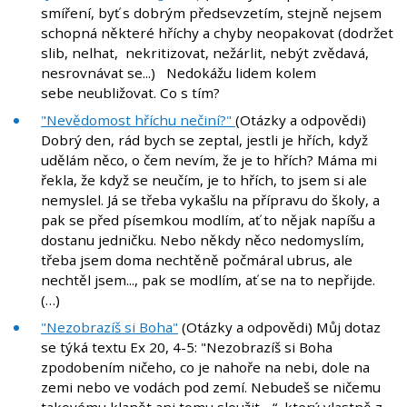
smíření, byť s dobrým předsevzetím, stejně nejsem
schopná některé hříchy a chyby neopakovat (dodržet
slib, nelhat, nekritizovat, nežárlit, nebýt zvědavá,
nesrovnávat se...) Nedokážu lidem kolem
sebe neubližovat. Co s tím?
"Nevědomost hříchu nečiní?"
(Otázky a odpovědi)
Dobrý den, rád bych se zeptal, jestli je hřích, když
udělám něco, o čem nevím, že je to hřích? Máma mi
řekla, že když se neučím, je to hřích, to jsem si ale
nemyslel. Já se třeba vykašlu na přípravu do školy, a
pak se před písemkou modlím, ať to nějak napíšu a
dostanu jedničku. Nebo někdy něco nedomyslím,
třeba jsem doma nechtěně počmáral ubrus, ale
nechtěl jsem..., pak se modlím, ať se na to nepřijde.
(…)
"Nezobrazíš si Boha"
(Otázky a odpovědi) Můj dotaz
se týká textu Ex 20, 4-5: "Nezobrazíš si Boha
zpodobením ničeho, co je nahoře na nebi, dole na
zemi nebo ve vodách pod zemí. Nebudeš se ničemu