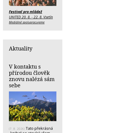
Festival pro mládež
UNITED 20. 8. - 22. 8. Vsetín
Mediálně spolupracujeme
Aktuality
V kontaktu s
přírodou člověk
znovu nalézá sám
sebe
Tato překrásná
(7. 8. 2026)
„kniha“ se otevírá všem –