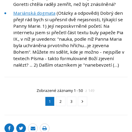
Goretti chtěla raději zemřít, než být znásilněná?
Mariánská dogmata
(Otázky a odpovědi) Dobrý den
přeji! rád bych si upřesnil dvě nejasnosti, týkající se
Panny Marie. 1) Její neposkvrněné početí. Na
internetu jsem si přečetl část textu buly papeže Pia
IX., v níž je uvedeno: "nauka, podle níž Panna Maria
byla uchráněna prvotního hříchu....je zjevena
Bohem". Můžete mi sdělit, kde je možno - nejspíše v
textech Písma - takto formulované Boží zjevení
nalézt? ... 2) Dalším otazníkem je "nanebevzetí (…)
Zobrazené záznamy 1 - 50
z 149
1
2
3