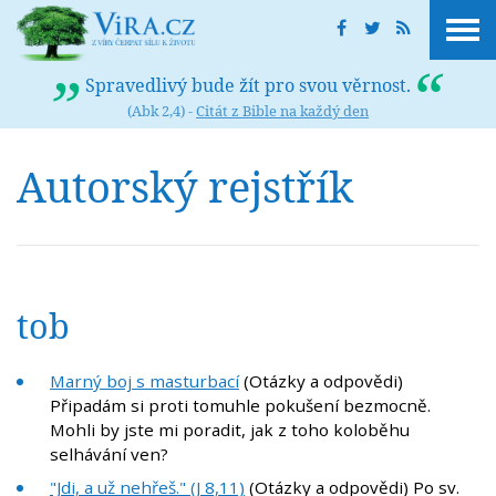
Spravedlivý bude žít pro svou věrnost.
(Abk 2,4) -
Citát z Bible na každý den
Autorský rejstřík
tob
Marný boj s masturbací
(Otázky a odpovědi)
Připadám si proti tomuhle pokušení bezmocně.
Mohli by jste mi poradit, jak z toho koloběhu
selhávání ven?
"Jdi, a už nehřeš." (J 8,11)
(Otázky a odpovědi) Po sv.