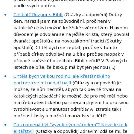
podle svých potřeb.
Celibát? Rozpor s Biblí.
(Otázky a odpovědi) Dobrý
den, narazil jsem na zdůvodnění, proč není v
katolické církvi možné kněžské svěcení žen. Hlavním
důvodem je odvolání se na Ježíše Krista, který povolal
dvanáct apoštolů a na novozákonní tradici (Skutky
apoštolů). Chtěl bych se zeptat, proč se v tomto
případě církev odvolává na Bibli a proč se naopak v
případě kněžského celibátu Biblí neřídí? V Pavlových
listech se píše, že biskup má být jen jednou (…)
Chtěla bych velkou rodinu, ale křesťanského
partnera se mi nedaří najít
(Otázky a odpovědi) Je
možné, že Bůh nechtěl, abych tak pevně trvala na
katolických zásadách? Je možné, že pro mě měl nebo
má třeba ateistického partnera a já jsem ho pro svou
tvrdohlavost a umanutost odmítla? A ztratila tak i
možnost lásky a možná i manželství a dětí?
Co znamená být "vyvoleným národem"? Nevede to k
elitářství?
(Otázky a odpovědi) Zdravím. Zdá se mi, že