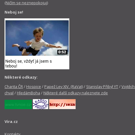
(Ničím se neznepokojuj)
Neboj se!
Některé odkazy:
Charita ČR
/
Hospice
/
Papež Lev XIV. (RaVat)
/
Stanislav Přibyl YT
/
Vojtěch
chval
/
HledámBoha
/
Některé další odkazy naleznete zde
Vira.cz
Kontakty