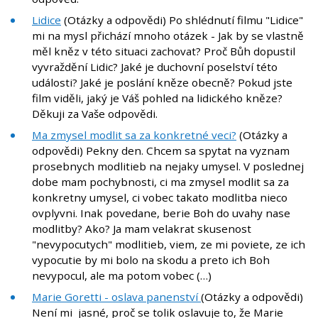
Lidice
(Otázky a odpovědi) Po shlédnutí filmu "Lidice"
mi na mysl přichází mnoho otázek - Jak by se vlastně
měl kněz v této situaci zachovat? Proč Bůh dopustil
vyvraždění Lidic? Jaké je duchovní poselství této
události? Jaké je poslání kněze obecně? Pokud jste
film viděli, jaký je Váš pohled na lidického kněze?
Děkuji za Vaše odpovědi.
Ma zmysel modlit sa za konkretné veci?
(Otázky a
odpovědi) Pekny den. Chcem sa spytat na vyznam
prosebnych modlitieb na nejaky umysel. V poslednej
dobe mam pochybnosti, ci ma zmysel modlit sa za
konkretny umysel, ci vobec takato modlitba nieco
ovplyvni. Inak povedane, berie Boh do uvahy nase
modlitby? Ako? Ja mam velakrat skusenost
"nevypocutych" modlitieb, viem, ze mi poviete, ze ich
vypocutie by mi bolo na skodu a preto ich Boh
nevypocul, ale ma potom vobec (…)
Marie Goretti - oslava panenství
(Otázky a odpovědi)
Není mi jasné, proč se tolik oslavuje to, že Marie