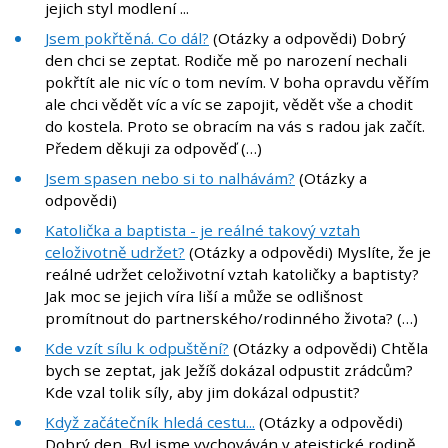
jejich styl modlení ...
Jsem pokřtěná. Co dál?
(Otázky a odpovědi) Dobrý
den chci se zeptat. Rodiče mě po narození nechali
pokřtít ale nic víc o tom nevím. V boha opravdu věřím
ale chci vědět víc a víc se zapojit, vědět vše a chodit
do kostela. Proto se obracím na vás s radou jak začít.
Předem děkuji za odpověď (…)
Jsem spasen nebo si to nalhávám?
(Otázky a
odpovědi)
Katolička a baptista - je reálné takový vztah
celoživotně udržet?
(Otázky a odpovědi) Myslíte, že je
reálné udržet celoživotní vztah katoličky a baptisty?
Jak moc se jejich víra liší a může se odlišnost
promítnout do partnerského/rodinného života? (…)
Kde vzít sílu k odpuštění?
(Otázky a odpovědi) Chtěla
bych se zeptat, jak Ježíš dokázal odpustit zrádcům?
Kde vzal tolik síly, aby jim dokázal odpustit?
Když začátečník hledá cestu...
(Otázky a odpovědi)
Dobrý den. Byl jsme vychováván v ateistické rodině,