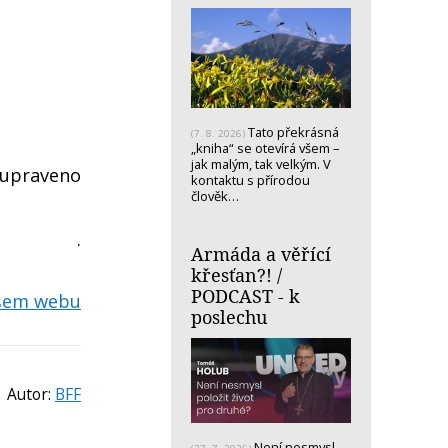
Tato překrásná
(7. 8. 2026)
„kniha“ se otevírá všem –
jak malým, tak velkým. V
 upraveno
kontaktu s přírodou
člověk…
.
Armáda a věřící
křesťan?! /
PODCAST - k
ašem webu
poslechu
Autor:
BFF
Není nesmysl