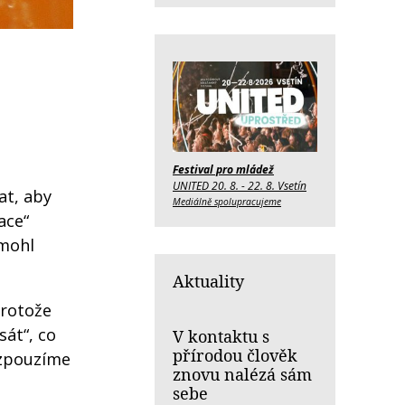
Festival pro mládež
UNITED 20. 8. - 22. 8. Vsetín
at, aby
Mediálně spolupracujeme
ace“
 mohl
Aktuality
protože
át“, co
V kontaktu s
přírodou člověk
vzpouzíme
znovu nalézá sám
sebe