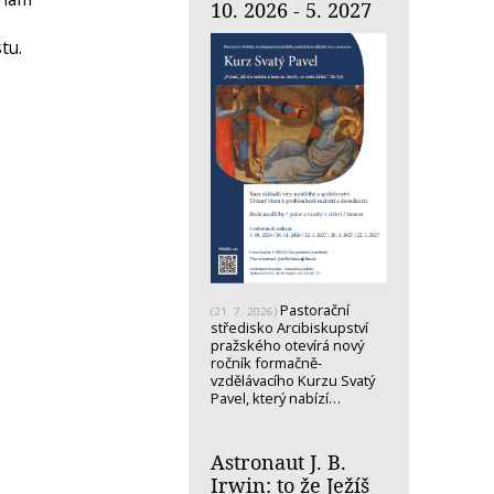
10. 2026 - 5. 2027
tu.
Pastorační
(21. 7. 2026)
středisko Arcibiskupství
pražského otevírá nový
ročník formačně-
vzdělávacího Kurzu Svatý
Pavel, který nabízí…
Astronaut J. B.
Irwin: to že Ježíš