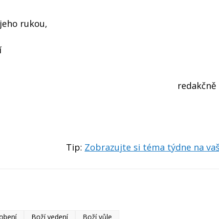
jeho rukou,
í
redakčně
Tip:
Zobrazujte si téma týdne na v
obení
Boží vedení
Boží vůle