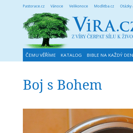
Pastorace.cz
Vánoce
Velikonoce
Modlitba.cz
Otázky
ČEMU VĚŘÍME
KATALOG
BIBLE NA KAŽDÝ DE
Boj s Bohem