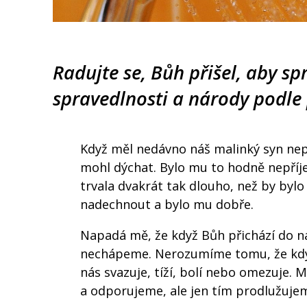
Radujte se, Bůh přišel, aby sp
spravedlnosti a národy podle 
Když měl nedávno náš malinký syn nep
mohl dýchat. Bylo mu to hodně nepříje
trvala dvakrát tak dlouho, než by bylo
nadechnout a bylo mu dobře.
Napadá mě, že když Bůh přichází do na
nechápeme. Nerozumíme tomu, že když 
nás svazuje, tíží, bolí nebo omezuje.
a odporujeme, ale jen tím prodlužujem