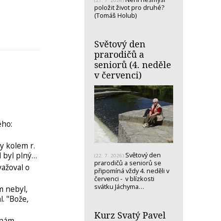
(27. 7. 2026)
položit život pro druhé?
(Tomáš Holub)
Světový den
prarodičů a
seniorů (4. neděle
v červenci)
ého:
y kolem r.
l byl plný…
Světový den
(22. 7. 2026)
prarodičů a seniorů se
važoval o
připomíná vždy 4. neděli v
červenci - v blízkosti
svátku Jáchyma…
m nebyl,
. "Bože,
Kurz Svatý Pavel
 nám