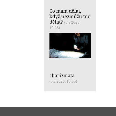
Co mám dělat,
když nezmůžu nic
dělat?
(6.8.2026,
10:28)
charizmata
(5.8.2026, 17:55)