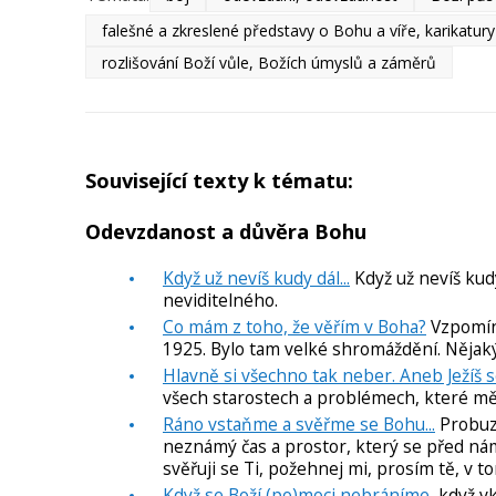
falešné a zkreslené představy o Bohu a víře, karikatur
rozlišování Boží vůle, Božích úmyslů a záměrů
Související texty k tématu:
Odevzdanost a důvěra Bohu
Když už nevíš kudy dál...
Když už nevíš kudy
neviditelného.
Co mám z toho, že věřím v Boha?
Vzpomíná
1925. Bylo tam velké shromáždění. Nějaký
Hlavně si všechno tak neber. Aneb Ježíš se 
všech starostech a problémech, které mě p
Ráno vstaňme a svěřme se Bohu...
Probuze
neznámý čas a prostor, který se před nám
svěřuji se Ti, požehnej mi, prosím tě, v to
Když se Boží (po)moci nebráníme
, když v