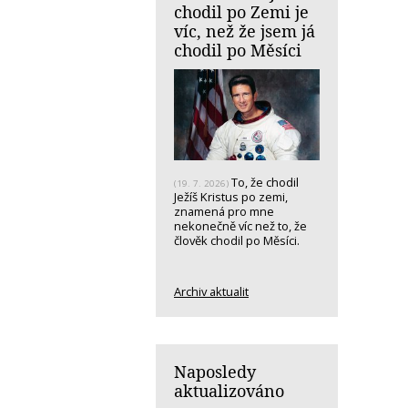
chodil po Zemi je
víc, než že jsem já
chodil po Měsíci
To, že chodil
(19. 7. 2026)
Ježíš Kristus po zemi,
znamená pro mne
nekonečně víc než to, že
člověk chodil po Měsíci.
Archiv aktualit
Naposledy
aktualizováno