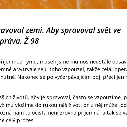
ravoval zemi. Aby spravoval svět ve
práva. Ž 98
říjemnou rýmu, museli jsme mu nos neustále odsáv
mné a vytrvale se u toho vzpouzel, takže celá „oper
 nutné. Nakonec se po vyčerpávajícím boji přeci jen
šich životů, aby je spravoval, často se vzpouzíme, 
mu vložíme do rukou náš život, on z něj může „ods
 Možná nám ta očista není zrovna příjemná, a tak se 
e celý proces.