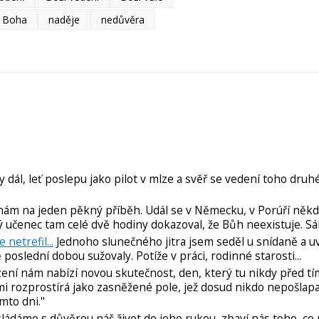
y Boha
naděje
nedůvěra
 dál, leť poslepu jako pilot v mlze a svěř se vedení toho druh
m na jeden pěkný příběh. Udál se v Německu, v Porúří někd
 učenec tam celé dvě hodiny dokazoval, že Bůh neexistuje. Sá
netrefil...
Jednoho slunečného jitra jsem seděl u snídaně a u
oslední dobou sužovaly. Potíže v práci, rodinné starosti...
ní nám nabízí novou skutečnost, den, který tu nikdy před tí
i rozprostírá jako zasněžené pole, jež dosud nikdo nepošlapal
mto dni."
kládáme s důvěrou náš život do jeho rukou, zbaví nás toho, co