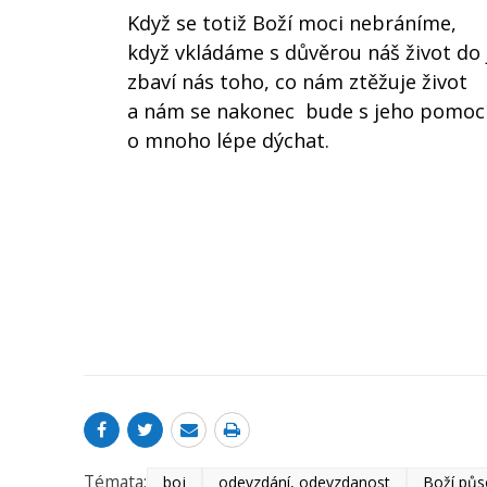
Když se totiž Boží moci nebráníme,
když vkládáme s důvěrou náš život do 
zbaví nás toho, co nám ztěžuje život
a nám se nakonec bude s jeho pomoc
o mnoho lépe dýchat.
Témata:
boj
odevzdání, odevzdanost
Boží půs