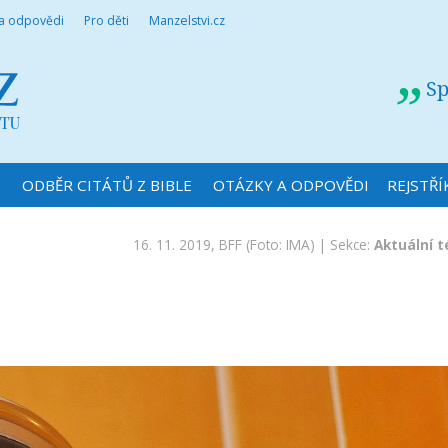
 a odpovědi
Pro děti
Manzelstvi.cz
Sp
N
ODBĚR CITÁTŮ Z BIBLE
OTÁZKY A ODPOVĚDI
REJSTŘÍ
16. 11. 2019,
BFF
(Foto: IMA) | Sekce:
Aktuální 