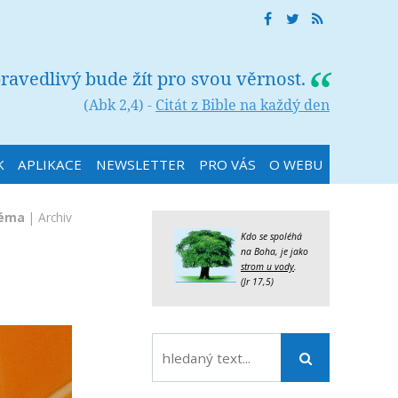
ravedlivý bude žít pro svou věrnost.
(Abk 2,4) -
Citát z Bible na každý den
K
APLIKACE
NEWSLETTER
PRO VÁS
O WEBU
téma
|
Archiv
Kdo se spoléhá
na Boha, je jako
strom u vody
.
(Jr 17,5)