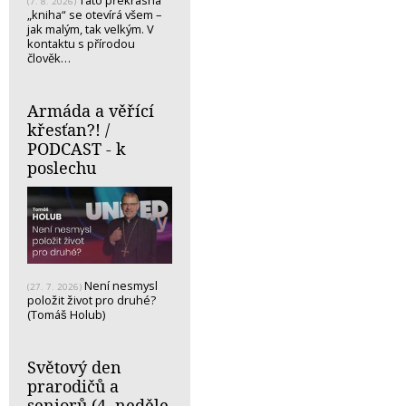
(7. 8. 2026)
„kniha“ se otevírá všem –
jak malým, tak velkým. V
kontaktu s přírodou
člověk…
Armáda a věřící
křesťan?! /
PODCAST - k
poslechu
Není nesmysl
(27. 7. 2026)
položit život pro druhé?
(Tomáš Holub)
Světový den
prarodičů a
seniorů (4. neděle