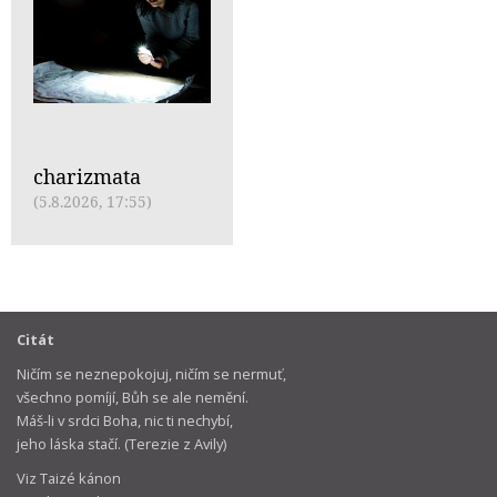
charizmata
(5.8.2026, 17:55)
Citát
Ničím se neznepokojuj, ničím se nermuť,
všechno pomíjí, Bůh se ale nemění.
Máš-li v srdci Boha, nic ti nechybí,
jeho láska stačí. (Terezie z Avily)
Viz Taizé kánon