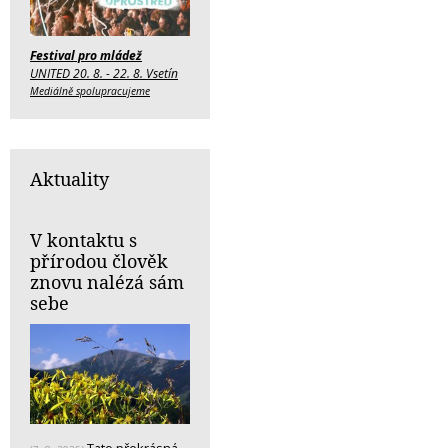
Festival pro mládež
UNITED 20. 8. - 22. 8. Vsetín
Mediálně spolupracujeme
Aktuality
V kontaktu s
přírodou člověk
znovu nalézá sám
sebe
Tato překrásná