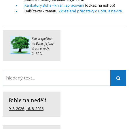
Karikatury Boha - knižní zpracování
(odkaz na eshop)
Další texty k tématu
Zkreslené představy o Bohu a nevíra
...
Kdo se spoléhá
na Boha, je jako
strom u vody
.
(Jr 17,5)
Bible na neděli
9. 8. 2026
,
16. 8. 2026