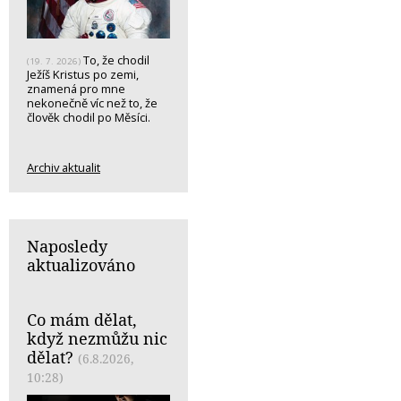
To, že chodil
(19. 7. 2026)
Ježíš Kristus po zemi,
znamená pro mne
nekonečně víc než to, že
člověk chodil po Měsíci.
Archiv aktualit
Naposledy
aktualizováno
Co mám dělat,
když nezmůžu nic
dělat?
(6.8.2026,
10:28)