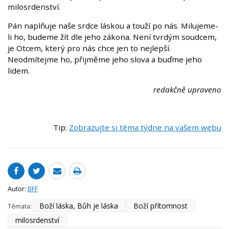
milosrdenství.
Pán naplňuje naše srdce láskou a touží po nás. Milujeme-
li ho, budeme žít dle jeho zákona. Není tvrdým soudcem,
je Otcem, který pro nás chce jen to nejlepší.
Neodmítejme ho, přijměme jeho slova a buďme jeho
lidem.
redakčně upraveno
Tip:
Zobrazujte si téma týdne na vašem webu
Autor:
BFF
Boží láska, Bůh je láska
Boží přítomnost
Témata:
milosrdenství