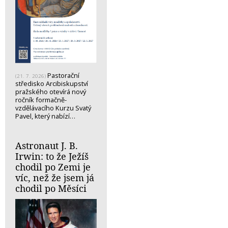
Pastorační
(21. 7. 2026)
středisko Arcibiskupství
pražského otevírá nový
ročník formačně-
vzdělávacího Kurzu Svatý
Pavel, který nabízí…
Astronaut J. B.
Irwin: to že Ježíš
chodil po Zemi je
víc, než že jsem já
chodil po Měsíci