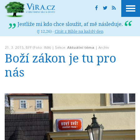
Jestliže mi kdo chce sloužit, ať mě následuje.
(J 12,26) -
Citát z Bible na každý den
21. 3. 2015,
BFF
(Foto: IMA) | Sekce:
Aktuální téma
|
Archiv
Boží zákon je tu pro
nás