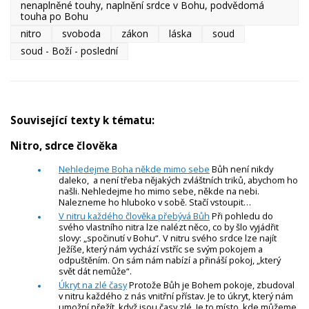
nenaplněné touhy, naplnění srdce v Bohu, podvědomá
touha po Bohu
nitro
svoboda
zákon
láska
soud
soud - Boží - poslední
Související texty k tématu:
Nitro, sdrce člověka
Nehledejme Boha někde mimo sebe
Bůh není nikdy
daleko, a není třeba nějakých zvláštních triků, abychom ho
našli. Nehledejme ho mimo sebe, někde na nebi.
Nalezneme ho hluboko v sobě. Stačí vstoupit…
V nitru každého člověka přebývá Bůh
Při pohledu do
svého vlastního nitra lze nalézt něco, co by šlo vyjádřit
slovy: „spočinutí v Bohu“. V nitru svého srdce lze najít
Ježíše, který nám vychází vstříc se svým pokojem a
odpuštěním. On sám nám nabízí a přináší pokoj, „který
svět dát nemůže“.
Úkryt na zlé časy
Protože Bůh je Bohem pokoje, zbudoval
v nitru každého z nás vnitřní přístav. Je to úkryt, který nám
umožní přežít, když jsou časy zlé. Je to místo, kde můžeme