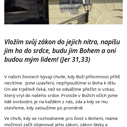
Vložím svůj zákon do jejich nitra, napíšu
jim ho do srdce, budu jim Bohem a oni
budou mým lidem! (Jer 31,33)
V našich životech bývají chvíle, kdy Boží přítomnost příliš
necítíme. Jsme uzavření, nepřipouštíme si Boha k tělu.
On ale trpělivě čeká, než se odvážíme přečíst si vzkaz,
který vryl do našeho srdce. Protože v Božích očích jsme
lidé svobodní, je na každém z nás, zda a kdy se mu
otevřeme, kdy zatoužíme po proměně.
Ve chvíli, kdy se rozhodneme pro život s Bohem, máme
možnost začít objevovat jeho zákon, zákon lásky a