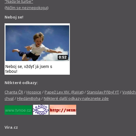
"Nada te turbe"
(Ničím se neznepokojuj)
Neboj se!
Některé odkazy:
Charita ČR
/
Hospice
/
Papež Lev XIV. (RaVat)
/
Stanislav Přibyl YT
/
Vojtěch
chval
/
HledámBoha
/
Některé další odkazy naleznete zde
Vira.cz