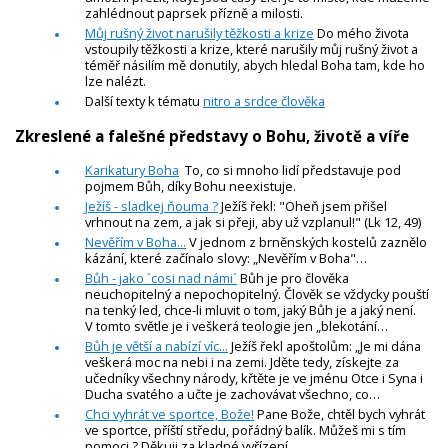
zahlédnout paprsek přízně a milosti.
Můj rušný život narušily těžkosti a krize
Do mého života
vstoupily těžkosti a krize, které narušily můj rušný život a
téměř násilím mě donutily, abych hledal Boha tam, kde ho
lze nalézt.
Další texty k tématu
nitro a srdce člověka
Zkreslené a falešné představy o Bohu, životě a víře
Karikatury Boha
To, co si mnoho lidí představuje pod
pojmem Bůh, díky Bohu neexistuje.
Ježíš - sladkej ňouma ?
Ježíš řekl: "Oheň jsem přišel
vrhnout na zem, a jak si přeji, aby už vzplanul!" (Lk 12, 49)
Nevěřím v Boha...
V jednom z brněnských kostelů zaznělo
kázání, které začínalo slovy: „Nevěřím v Boha"…
Bůh - jako ´cosi nad námi´
Bůh je pro člověka
neuchopitelný a nepochopitelný. Člověk se vždycky pouští
na tenký led, chce-li mluvit o tom, jaký Bůh je a jaký není.
V tomto světle je i veškerá teologie jen „blekotání…
Bůh je větší a nabízí víc...
Ježíš řekl apoštolům: „Je mi dána
veškerá moc na nebi i na zemi. Jděte tedy, získejte za
učedníky všechny národy, křtěte je ve jménu Otce i Syna i
Ducha svatého a učte je zachovávat všechno, co…
Chci vyhrát ve sportce, Bože!
Pane Bože, chtěl bych vyhrát
ve sportce, příští středu, pořádný balík. Můžeš mi s tím
pomoci ? Děkuji za kladné vyřízení.