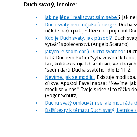
Duch svatý, letnice:
Jak nejlépe "realizovat sám sebe"
? Jak ne
Duch svatý není nějaká ´energie´
Ducha sv
někde načerpat. Jestliže chci přijmout Du
Kdo je Duch svatý, jak působí?
Duch svatý 
vytváří společenství. (Angelo Scarano)
Jakých je sedm darů Ducha svatého
? Duch
totiž Duchem Božím "vybavováni" k tomu, 
tak, kolik existuje lidí a situací, ve který
"sedm darů Ducha svatého" dle Iz 11,2.
Nevíme, jak se modlit...
Existuje modlitba,
církve. Apoštol Pavel napsal: "Nevíme, jak 
modlí se v nás." Tvoje srdce si to těžko do
(Roger Schutz)
Duchu svatý omlouvám se, ale moc ráda t
Další texty k tématu Duch svatý, Letnice 