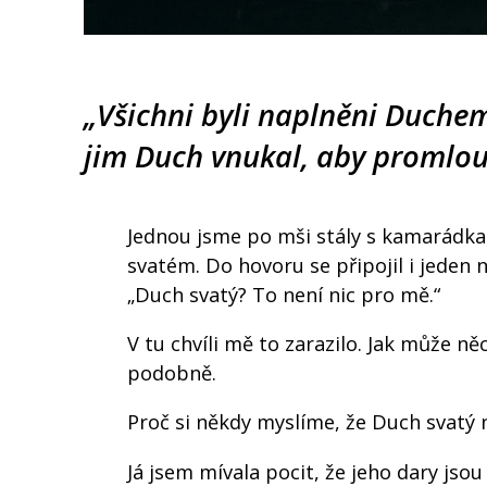
„Všichni byli naplněni Duchem
jim Duch vnukal, aby promlouv
Jednou jsme po mši stály s kamarádka
svatém. Do hovoru se připojil i jeden ná
„Duch svatý? To není nic pro mě.“
V tu chvíli mě to zarazilo. Jak může ně
podobně.
Proč si někdy myslíme, že Duch svatý 
Já jsem mívala pocit, že jeho dary jsou