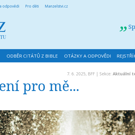
 a odpovědi
Pro děti
Manzelstvi.cz
Sp
N
ODBĚR CITÁTŮ Z BIBLE
OTÁZKY A ODPOVĚDI
REJSTŘÍ
7. 6. 2025,
BFF
| Sekce:
Aktuální 
ení pro mě...