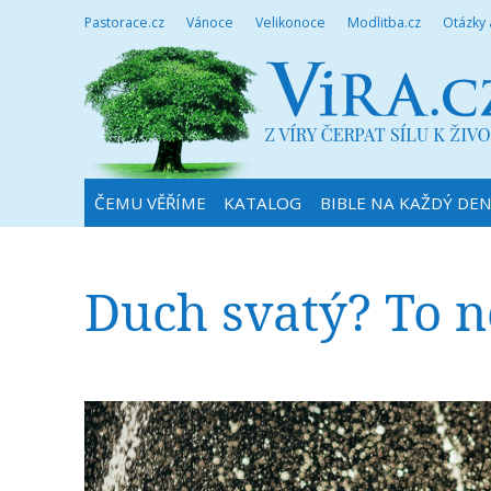
Pastorace.cz
Vánoce
Velikonoce
Modlitba.cz
Otázky
ČEMU VĚŘÍME
KATALOG
BIBLE NA KAŽDÝ DE
Duch svatý? To n