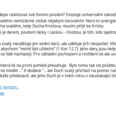
jlépe realizovat své životní poslání? Existuje universální návod
atého nemůžeme získat nějakým čarováním. Není to energie,
cha svatého, tedy Ducha Kristova, musím přijít ke Kristu.
je darem, poutem lásky i Láskou - Osobou. Je tím, kdo sjedno
 svatý neuděluje jen sedm darů, ale uděluje jich nespočet. Vš
abychom "mohli být užiteční" (1 Kor 12,7). Jeho dary jsou ted
ch se lidé nacházejí. Pro základní pochopení a rozlišení se ale uvá
 která tě na první pohled přesahuje. Bylo tomu tak od počátk
se modlit ..." A dodává: "... ale Duch svatý přichází na pomoc naš
káže představit, ale jeho Duch je v tvém nitru v neustávající či
ě nemám...
zde