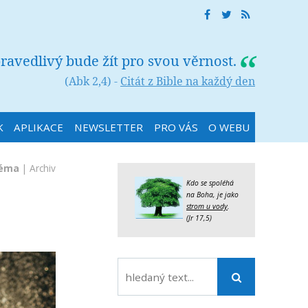
ravedlivý bude žít pro svou věrnost.
(Abk 2,4) -
Citát z Bible na každý den
K
APLIKACE
NEWSLETTER
PRO VÁS
O WEBU
téma
|
Archiv
Kdo se spoléhá
na Boha, je jako
strom u vody
.
(Jr 17,5)