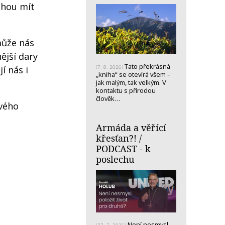
ohou mít
může nás
ější dary
Tato překrásná
í nás i
(7. 8. 2026)
„kniha“ se otevírá všem –
jak malým, tak velkým. V
kontaktu s přírodou
člověk…
svého
Armáda a věřící
křesťan?! /
PODCAST - k
poslechu
Není nesmysl