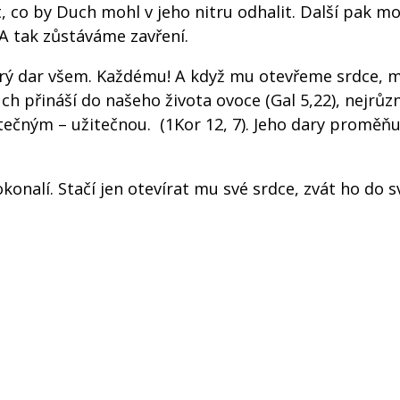
, co by Duch mohl v jeho nitru odhalit. Další pak m
 A tak zůstáváme zavření.
obrý dar všem. Každému! A když mu otevřeme srdce, 
ch přináší do našeho života ovoce (Gal 5,22), nejrůzn
itečným – užitečnou. (1Kor 12, 7). Jeho dary proměňuj
onalí. Stačí jen otevírat mu své srdce, zvát ho do 