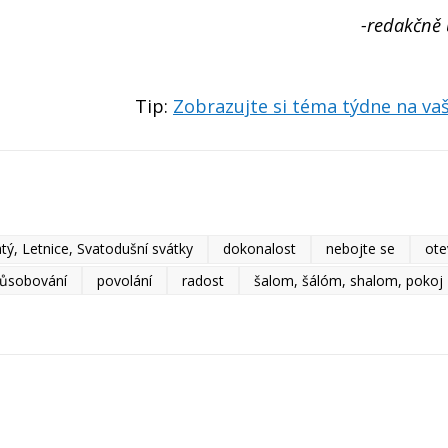
-redakčně
Tip:
Zobrazujte si téma týdne na v
tý, Letnice, Svatodušní svátky
dokonalost
nebojte se
ote
působování
povolání
radost
šalom, šálóm, shalom, pokoj