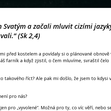
 Svatým a začali mluvit cizími jazyky
ali.“ (Sk 2,4)
mi před kostelem a povídaly si o plánované obnově
š farník a když zjistil, o čem mluvíme, svraštil čelo 
co takového říct? Ale pak mi došlo, že jsem to kdysi
není pro nás?
 jen pro „vyvolené“. Možná pro ty, co víc věří, nebo se