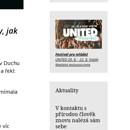
, jak
Festival pro mládež
UNITED 20. 8. - 22. 8. Vsetín
 v Duchu
Mediálně spolupracujeme
a řekl:
Aktuality
 vnímala
V kontaktu s
přírodou člověk
znovu nalézá sám
 víc
sebe