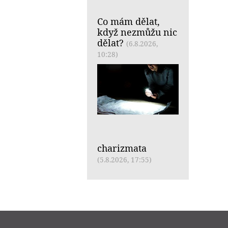
Co mám dělat,
když nezmůžu nic
dělat?
(6.8.2026,
10:28)
charizmata
(5.8.2026, 17:55)