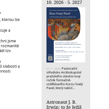
10. 2026 - 5. 2027
?
 kterou lze
cuje a
ichni jsme
y rozmanité
dí tzv.
u
í slabosti a
Pastorační
(21. 7. 2026)
nnosti.
středisko Arcibiskupství
pražského otevírá nový
ročník formačně-
vzdělávacího Kurzu Svatý
Pavel, který nabízí…
Astronaut J. B.
Irwin: to že Ježíš