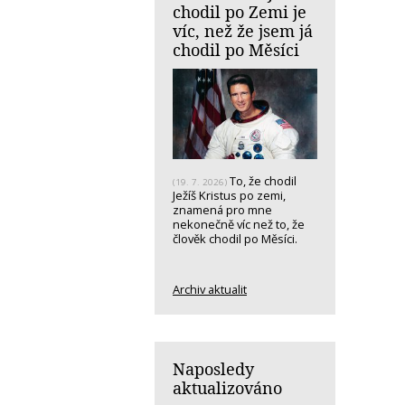
chodil po Zemi je
víc, než že jsem já
chodil po Měsíci
To, že chodil
(19. 7. 2026)
Ježíš Kristus po zemi,
znamená pro mne
nekonečně víc než to, že
člověk chodil po Měsíci.
Archiv aktualit
Naposledy
aktualizováno