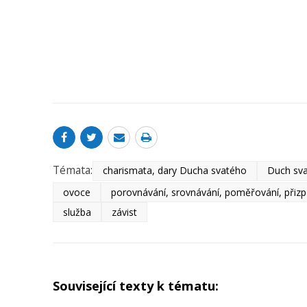
Témata:
charismata, dary Ducha svatého
Duch sva
ovoce
porovnávání, srovnávání, poměřování, přiz
služba
závist
Související texty k tématu: