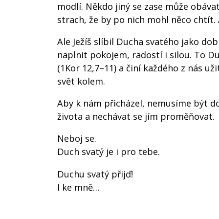
modlí. Někdo jiný se zase může obávat
strach, že by po nich mohl něco chtít.
Ale Ježíš slíbil Ducha svatého jako d
naplnit pokojem, radostí i silou. To Du
(1Kor 12,7–11) a činí každého z nás už
svět kolem.
Aby k nám přicházel, nemusíme být dok
života a nechávat se jím proměňovat.
Neboj se.
Duch svatý je i pro tebe.
Duchu svatý přijď!
I ke mně…