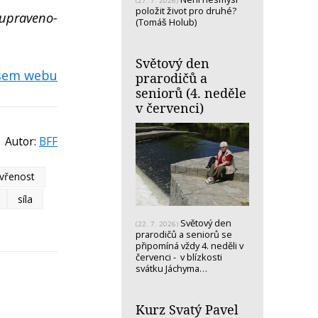
(27. 7. 2026)
položit život pro druhé?
 upraveno-
(Tomáš Holub)
Světový den
ašem webu
prarodičů a
seniorů (4. neděle
v červenci)
Autor:
BFF
vřenost
síla
Světový den
(22. 7. 2026)
prarodičů a seniorů se
připomíná vždy 4. neděli v
červenci - v blízkosti
svátku Jáchyma…
Kurz Svatý Pavel