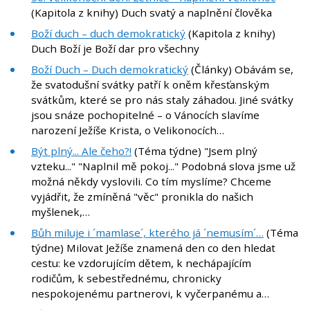
(Kapitola z knihy) Duch svatý a naplnění člověka
Boží duch – duch demokratický
(Kapitola z knihy)
Duch Boží je Boží dar pro všechny
Boží Duch – Duch demokratický
(Články) Obávám se,
že svatodušní svátky patří k oněm křesťanským
svátkům, které se pro nás staly záhadou. Jiné svátky
jsou snáze pochopitelné – o Vánocích slavíme
narození Ježíše Krista, o Velikonocích…
Být plný... Ale čeho?!
(Téma týdne) "Jsem plný
vzteku..." "Naplnil mě pokoj..." Podobná slova jsme už
možná někdy vyslovili. Co tím myslíme? Chceme
vyjádřit, že zmíněná "věc" pronikla do našich
myšlenek,…
Bůh miluje i ´mamlase´, kterého já ´nemusím´…
(Téma
týdne) Milovat Ježíše znamená den co den hledat
cestu: ke vzdorujícím dětem, k nechápajícím
rodičům, k sebestřednému, chronicky
nespokojenému partnerovi, k vyčerpanému a…