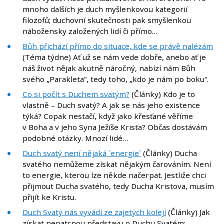
mnoho dalších je duch myšlenkovou kategorií
filozofů; duchovní skutečnosti pak smyšlenkou
nábožensky založených lidí či přímo…
Bůh přichází přímo do situace, kde se právě nalézám
(Téma týdne) Ať už se nám vede dobře, anebo ať je
náš život nějak akutně náročný, nabízí nám Bůh
svého „Parakleta“, tedy toho, „kdo je nám po boku“.
Co si počít s Duchem svatým?
(Články) Kdo je to
vlastně – Duch svatý? A jak se nás jeho existence
týká? Copak nestačí, když jako křesťané věříme
v Boha a v jeho Syna Ježíše Krista? Občas dostávám
podobné otázky. Mnozí lidé…
Duch svatý není nějaká ´energie´
(Články) Ducha
svatého nemůžeme získat nějakým čarováním. Není
to energie, kterou lze někde načerpat. Jestliže chci
přijmout Ducha svatého, tedy Ducha Kristova, musím
přijít ke Kristu.
Duch Svatý nás vyvádí ze zajetých kolejí
(Články) Jak
získat nepatrnou představu o Duchu Svatém: