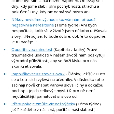
cítíme být silní a duchovně naplnění. Objevují se i
dny, kdy jsme slabí, plni pochybností, strachu a
pokušení. Dny, kdy nic nemá své místo ani…
Někdy nevidíme východisko, vše nám připadá
negativní a neřešitelné
(Téma týdne) Ani bych
nespočítala, kolikrát v životě jsem někoho utěšovala
slovy: „Neboj se, to bude dobré, dobře to dopadne,
je tu naděje…“
Opustit svou minulost
(Kapitola z knihy) Právě
traumatické události v našem životě nám poskytují
výhradní příležitosti, aby se Boží láska pro nás
zkonkretizovala.
Papouškovat Kristova slova ?!
(Články) Ježíšův Duch
se o Letnicích vylévá na učedníky. V důsledku toho
začínají nově chápat Pánova slova i činy a dokážou
pochopit jejich celkový smysl. Už pro ně není
nejdůležitější pamatovat si slovo od…
Přání pokoje zmůže víc než výčitky
(Téma týdne)
Ježíš každého z nás zná, počítá s naší slabostí,