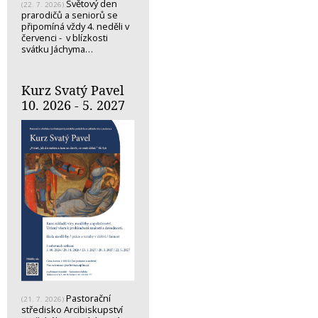
Světový den
(22. 7. 2026)
prarodičů a seniorů se
připomíná vždy 4. neděli v
červenci - v blízkosti
svátku Jáchyma…
Kurz Svatý Pavel
10. 2026 - 5. 2027
Pastorační
(21. 7. 2026)
středisko Arcibiskupství