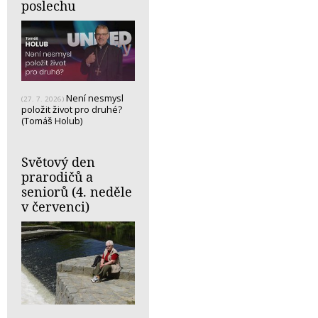
poslechu
Není nesmysl
(27. 7. 2026)
položit život pro druhé?
(Tomáš Holub)
Světový den
prarodičů a
seniorů (4. neděle
v červenci)