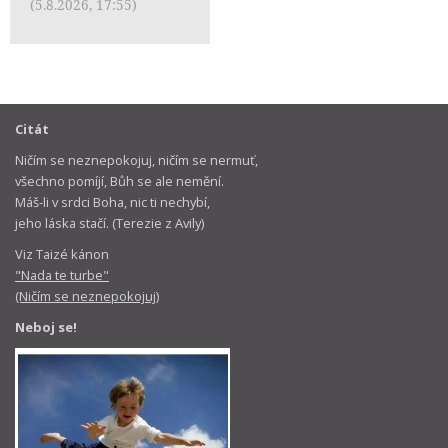
(5.8.2026, 17:55)
Citát
Ničím se neznepokojuj, ničím se nermuť,
všechno pomíjí, Bůh se ale nemění.
Máš-li v srdci Boha, nic ti nechybí,
jeho láska stačí. (Terezie z Avily)
Viz Taizé kánon
"Nada te turbe"
(Ničím se neznepokojuj)
Neboj se!