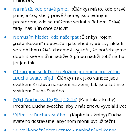
František)
Na místě, kde právě jsme…
(Články) Místo, kde právě
jsme, a čas, který právě žijeme, jsou jediným
prostorem, kde se můžeme setkat s Bohem. Právě
tady nás Bůh chce oslovit...
Nemusím hledat, kde načerpat
(Články) Pojem
„natankování“ nepovažuji jako vhodný obraz, jakkoli
se s oblibou užívá, chceme-li vyjádřit, že potřebujeme
doplnit své vnitřní nádrže. S plnou nádrží totiž mohu
jet jen tak…
Obracejme se k Duchu Božímu jednoduchou větou:
„Duchu Svatý, přijď“
(Články) Tak jako Vánoce jsou
svátkem Kristova narození na Zemi, tak jsou Letnice
svátkem Ducha Svatého.
Přijď, Duchu svatý (Sk 1,12-14)
(Kapitola z knihy)
Prosíme Ducha svatého, aby v nás znovu vyvolal život
Věřím ... v Ducha svatého ...
(Kapitola z knihy) Ducha
svatého dostáváme, abychom mohli být užiteční
50. velikonoční den: Letnice - naplnění Velikonoc