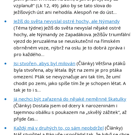
vzplanul!" (Lk 12, 49). Jako by se tato slova do
Ježíšových úst ani nehodila. Alespoň ne do úst…
Ježíš do světa nevyslal ostré hochy, ale Nýmandy
(Téma týdne) Ježíš do světa nevyslal nějaké ostré
hochy, ale Nýmandy ze Zapadákova. Ježíšův triumfální
vjezd do Jeruzaléma se neuskutečnil na římském
obrněném voze, nýbrž na oslu. Je to dobrá zpráva i
pro každého…
Jsi stvořen, abys byl milován
(Články) Většina ptáků
byla stvořena, aby létala. Být na zemi je pro ptáka
omezení. Pták se nevyznačuje ani tak tím, že umí
chodit po zemi, jako spíše tím že je schopen létat. A
tak je to i s…
Já nechci být zařazená do nějaké neměnné škatulky
(Články) Dostala jsem od dcery k narozeninám i
tajemnou obálku s poukazem na „skvělý zážitek“, až
přijde čas…
Každý má v druhých to, co sám neobdržel
(Články)
Náš stvořitel a Pán vše uspořádal tak, že když se chce