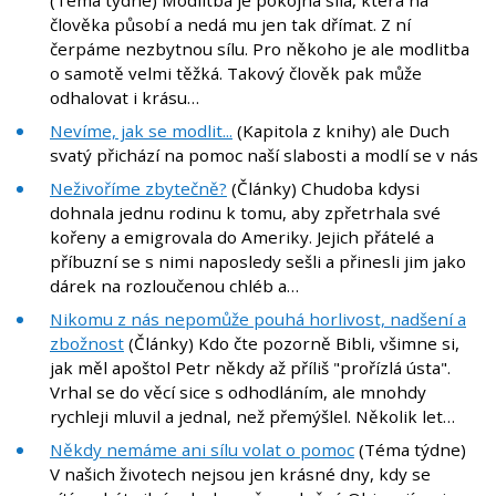
(Téma týdne) Modlitba je pokojná síla, která na
člověka působí a nedá mu jen tak dřímat. Z ní
čerpáme nezbytnou sílu. Pro někoho je ale modlitba
o samotě velmi těžká. Takový člověk pak může
odhalovat i krásu…
Nevíme, jak se modlit...
(Kapitola z knihy) ale Duch
svatý přichází na pomoc naší slabosti a modlí se v nás
Neživoříme zbytečně?
(Články) Chudoba kdysi
dohnala jednu rodinu k tomu, aby zpřetrhala své
kořeny a emigrovala do Ameriky. Jejich přátelé a
příbuzní se s nimi naposledy sešli a přinesli jim jako
dárek na rozloučenou chléb a…
Nikomu z nás nepomůže pouhá horlivost, nadšení a
zbožnost
(Články) Kdo čte pozorně Bibli, všimne si,
jak měl apoštol Petr někdy až příliš "prořízlá ústa".
Vrhal se do věcí sice s odhodláním, ale mnohdy
rychleji mluvil a jednal, než přemýšlel. Několik let…
Někdy nemáme ani sílu volat o pomoc
(Téma týdne)
V našich životech nejsou jen krásné dny, kdy se