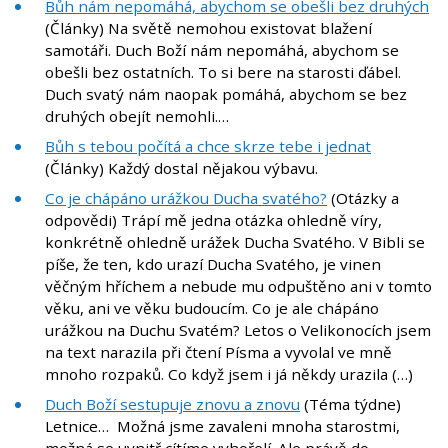
Bůh nám nepomáhá, abychom se obešli bez druhých
(Články) Na světě nemohou existovat blažení
samotáři. Duch Boží nám nepomáhá, abychom se
obešli bez ostatních. To si bere na starosti ďábel.
Duch svatý nám naopak pomáhá, abychom se bez
druhých obejít nemohli.…
Bůh s tebou počítá a chce skrze tebe i jednat
(Články) Každý dostal nějakou výbavu.
Co je chápáno urážkou Ducha svatého?
(Otázky a
odpovědi) Trápí mě jedna otázka ohledně víry,
konkrétně ohledně urážek Ducha Svatého. V Bibli se
píše, že ten, kdo urazí Ducha Svatého, je vinen
věčným hříchem a nebude mu odpuštěno ani v tomto
věku, ani ve věku budoucím. Co je ale chápáno
urážkou na Duchu Svatém? Letos o Velikonocích jsem
na text narazila při čtení Písma a vyvolal ve mně
mnoho rozpaků. Co když jsem i já někdy urazila (…)
Duch Boží sestupuje znovu a znovu
(Téma týdne)
Letnice… Možná jsme zavaleni mnoha starostmi,