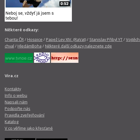
Některé odkazy:
Charita ČR
/
Hospice
/
Papež Lev XIV. (RaVat)
/
Stanislav Přibyl YT
/
Vojtěch
chval
/
HledámBoha
/
Některé další odkazy naleznete zde
Vira.cz
Kontakty
Info o webu
Napsali nám
Podpořte nás
Pravidla zveřejňování
Katalog
V co věříme jako křesťané