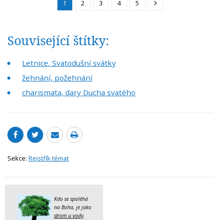
1
2
3
4
5
Související štítky:
Letnice, Svatodušní svátky
žehnání, požehnání
charismata, dary Ducha svatého
Sekce:
Rejstřík témat
Kdo se spoléhá
na Boha, je jako
strom u vody
.