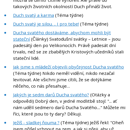
možná se uvnitř cítíme vyhořelí. Ale právě do
takových životních okolností Duch přináší život.
Duch svatý a karma
(Téma týdne)
Duch svatý je silou. .. I pro tebe!
(Téma týdne)
Ducha svatého dostáváme, abychom mohli být
stateční
(Články) Svatodušní svátky – Letnice – jsou
padesátý den po Velikonocích. Právě padesát dní
trvalo, než se ze zbabělých Kristových učedníků stali
stateční lidé.
Jak jsme s mládeží objevili obyčejnost Ducha svatého
(Téma týdne) Nikdo neměl vidění, nikdo nezačal
levitovat. Ale všichni jsme cítili, že se dotýkáme
něčeho, co nás přesahuje…
Jakých je sedm darů Ducha svatého?
(Otázky a
odpovědi) Dobrý den, v jedné modlitbě stojí: "... ať
nám udělí sedmero darů Ducha Svatého...." Můžete mi
říci, které jsou to ty dary? Děkuji.
Ježíš - sladkej ňouma ?
(Téma týdne) Ježíš řekl: "Oheň
jsem přišel vrhnout na zem, a jak si přeji, aby už