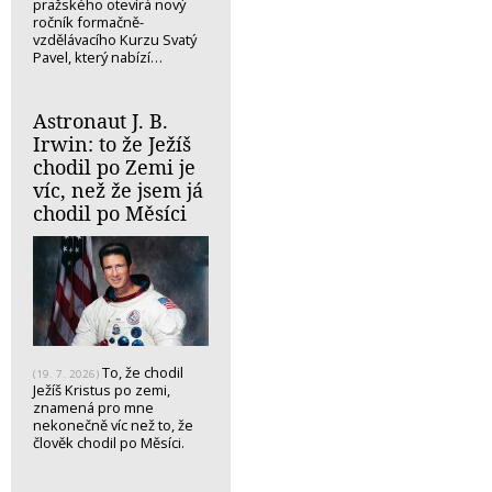
pražského otevírá nový
ročník formačně-
vzdělávacího Kurzu Svatý
Pavel, který nabízí…
Astronaut J. B.
Irwin: to že Ježíš
chodil po Zemi je
víc, než že jsem já
chodil po Měsíci
To, že chodil
(19. 7. 2026)
Ježíš Kristus po zemi,
znamená pro mne
nekonečně víc než to, že
člověk chodil po Měsíci.