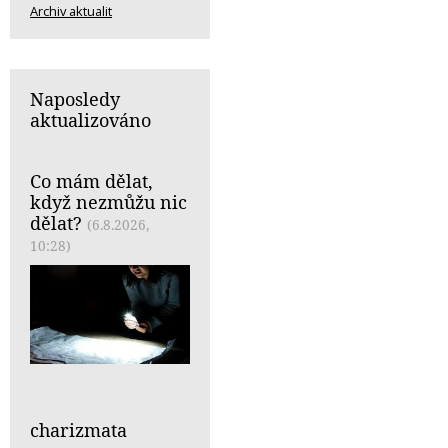
Archiv aktualit
Naposledy
aktualizováno
Co mám dělat,
když nezmůžu nic
dělat?
(6.8.2026,
10:28)
charizmata