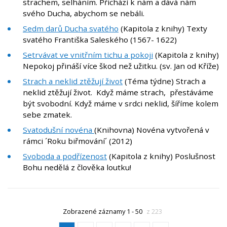
strachem, selháním. Přichází k nám a dává nám
svého Ducha, abychom se nebáli.
Sedm darů Ducha svatého
(Kapitola z knihy) Texty
svatého Františka Saleského (1567- 1622)
Setrvávat ve vnitřním tichu a pokoji
(Kapitola z knihy)
Nepokoj přináší více škod než užitku. (sv. Jan od Kříže)
Strach a neklid ztěžují život
(Téma týdne) Strach a
neklid ztěžují život. Když máme strach, přestáváme
být svobodní. Když máme v srdci neklid, šíříme kolem
sebe zmatek.
Svatodušní novéna
(Knihovna) Novéna vytvořená v
rámci ´Roku biřmování´ (2012)
Svoboda a podřízenost
(Kapitola z knihy) Poslušnost
Bohu nedělá z člověka loutku!
Zobrazené záznamy 1 - 50
z 223