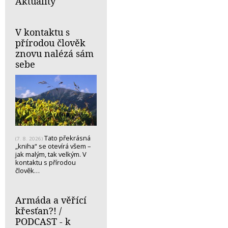
Aktuality
V kontaktu s
přírodou člověk
znovu nalézá sám
sebe
Tato překrásná
(7. 8. 2026)
„kniha“ se otevírá všem –
jak malým, tak velkým. V
kontaktu s přírodou
člověk…
Armáda a věřící
křesťan?! /
PODCAST - k