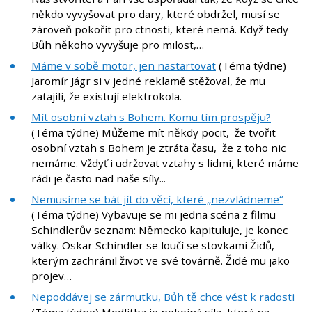
někdo vyvyšovat pro dary, které obdržel, musí se
zároveň pokořit pro ctnosti, které nemá. Když tedy
Bůh někoho vyvyšuje pro milost,…
Máme v sobě motor, jen nastartovat
(Téma týdne)
Jaromír Jágr si v jedné reklamě stěžoval, že mu
zatajili, že existují elektrokola.
Mít osobní vztah s Bohem. Komu tím prospěju?
(Téma týdne) Můžeme mít někdy pocit, že tvořit
osobní vztah s Bohem je ztráta času, že z toho nic
nemáme. Vždyť i udržovat vztahy s lidmi, které máme
rádi je často nad naše síly...
Nemusíme se bát jít do věcí, které „nezvládneme“
(Téma týdne) Vybavuje se mi jedna scéna z filmu
Schindlerův seznam: Německo kapituluje, je konec
války. Oskar Schindler se loučí se stovkami Židů,
kterým zachránil život ve své továrně. Židé mu jako
projev…
Nepoddávej se zármutku, Bůh tě chce vést k radosti