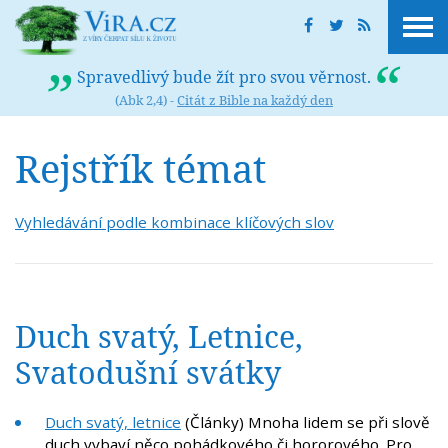
Spravedlivý bude žít pro svou věrnost.
(Abk 2,4) -
Citát z Bible na každý den
Rejstřík témat
Vyhledávání podle kombinace klíčových slov
Duch svatý, Letnice,
Svatodušní svátky
Duch svatý, letnice
(Články) Mnoha lidem se při slově
duch vybaví něco pohádkového či hororového. Pro