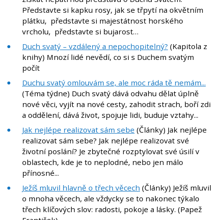
Představte si kapku rosy, jak se třpytí na okvětním
plátku, představte si majestátnost horského
vrcholu, představte si bujarost…
Duch svatý – vzdálený a nepochopitelný?
(Kapitola z
knihy) Mnozí lidé nevědí, co si s Duchem svatým
počít
Duchu svatý omlouvám se, ale moc ráda tě nemám...
(Téma týdne) Duch svatý dává odvahu dělat úplně
nové věci, vyjít na nové cesty, zahodit strach, boří zdi
a oddělení, dává život, spojuje lidi, buduje vztahy...
Jak nejlépe realizovat sám sebe
(Články) Jak nejlépe
realizovat sám sebe? Jak nejlépe realizovat své
životní poslání? Je zbytečné rozptylovat své úsilí v
oblastech, kde je to neplodné, nebo jen málo
přínosné...
Ježíš mluvil hlavně o třech věcech
(Články) Ježíš mluvil
o mnoha věcech, ale vždycky se to nakonec týkalo
třech klíčových slov: radosti, pokoje a lásky. (Papež