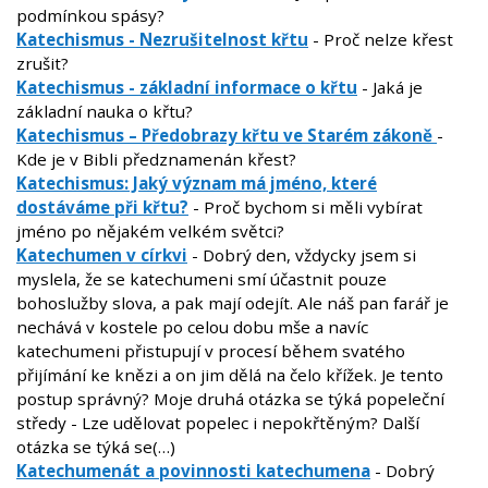
podmínkou spásy?
Katechismus - Nezrušitelnost křtu
- Proč nelze křest
zrušit?
Katechismus - základní informace o křtu
- Jaká je
základní nauka o křtu?
Katechismus – Předobrazy křtu ve Starém zákoně
-
Kde je v Bibli předznamenán křest?
Katechismus: Jaký význam má jméno, které
dostáváme při křtu?
- Proč bychom si měli vybírat
jméno po nějakém velkém světci?
Katechumen v církvi
- Dobrý den, vždycky jsem si
myslela, že se katechumeni smí účastnit pouze
bohoslužby slova, a pak mají odejít. Ale náš pan farář je
nechává v kostele po celou dobu mše a navíc
katechumeni přistupují v procesí během svatého
přijímání ke knězi a on jim dělá na čelo křížek. Je tento
postup správný? Moje druhá otázka se týká popeleční
středy - Lze udělovat popelec i nepokřtěným? Další
otázka se týká se(…)
Katechumenát a povinnosti katechumena
- Dobrý