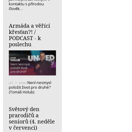
kontaktu s přírodou
člověk…
Armáda a věřící
křesťan?! /
PODCAST - k
poslechu
Není nesmysl
(27. 7. 2026)
položit život pro druhé?
(Tomáš Holub)
Světový den
prarodičů a
seniorů (4. neděle
v červenci)