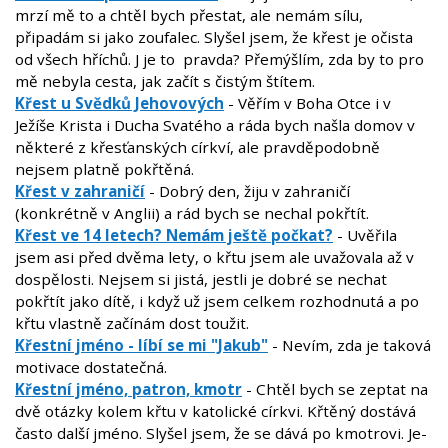
mrzí mě to a chtěl bych přestat, ale nemám sílu,
připadám si jako zoufalec. Slyšel jsem, že křest je očista
od všech hříchů. J je to pravda? Přemýšlím, zda by to pro
mě nebyla cesta, jak začít s čistým štítem.
Křest u Svědků Jehovových
- Věřím v Boha Otce i v
Ježíše Krista i Ducha Svatého a ráda bych našla domov v
některé z křesťanských církví, ale pravděpodobně
nejsem platně pokřtěná.
Křest v zahraničí
- Dobrý den, žiju v zahraničí
(konkrétně v Anglii) a rád bych se nechal pokřtít.
Křest ve 14 letech? Nemám ještě počkat?
- Uvěřila
jsem asi před dvěma lety, o křtu jsem ale uvažovala až v
dospělosti. Nejsem si jistá, jestli je dobré se nechat
pokřtít jako dítě, i když už jsem celkem rozhodnutá a po
křtu vlastně začínám dost toužit.
Křestní jméno - líbí se mi "Jakub"
- Nevím, zda je taková
motivace dostatečná.
Křestní jméno, patron, kmotr
- Chtěl bych se zeptat na
dvě otázky kolem křtu v katolické církvi. Křtěný dostává
často další jméno. Slyšel jsem, že se dává po kmotrovi. Je-