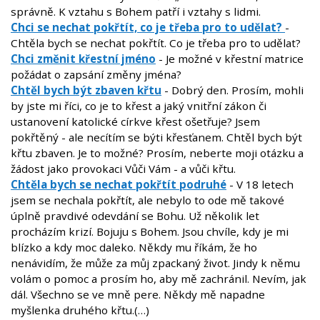
správně. K vztahu s Bohem patří i vztahy s lidmi.
Chci se nechat pokřtít, co je třeba pro to udělat?
-
Chtěla bych se nechat pokřtít. Co je třeba pro to udělat?
Chci změnit křestní jméno
- Je možné v křestní matrice
požádat o zapsání změny jména?
Chtěl bych být zbaven křtu
- Dobrý den. Prosím, mohli
by jste mi říci, co je to křest a jaký vnitřní zákon či
ustanovení katolické církve křest ošetřuje? Jsem
pokřtěný - ale necítím se býti křesťanem. Chtěl bych být
křtu zbaven. Je to možné? Prosím, neberte moji otázku a
žádost jako provokaci Vůči Vám - a vůči křtu.
Chtěla bych se nechat pokřtít podruhé
- V 18 letech
jsem se nechala pokřtít, ale nebylo to ode mě takové
úplně pravdivé odevdání se Bohu. Už několik let
procházím krizí. Bojuju s Bohem. Jsou chvíle, kdy je mi
blízko a kdy moc daleko. Někdy mu říkám, že ho
nenávidím, že může za můj zpackaný život. Jindy k němu
volám o pomoc a prosím ho, aby mě zachránil. Nevím, jak
dál. Všechno se ve mně pere. Někdy mě napadne
myšlenka druhého křtu.(…)