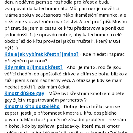
den, Nedávno jsem se rozhodla pro křest a budu
vstupovat do katechumenátu. Můj partner je nevěřící.
Máme spolu v současnosti několikaměsíční miminko, ale
nežijeme v uzavřeném manželství. A teď proč píši: Musím
přiznat, že jsem si cestu ke křtu představovala poněkud
jednodušší. 1. Je opravdu nutné, aby katechumena celé
období až do křtu provázel jakýsi "ručitel", který MUSÍ
být(…)
Kde a jak vybírat křestní jméno?
- Kde hledat inspiraci
při výběru patrona?
Kdy mám přijmout křest?
- Ahoj! Je mi 12, rodiče jsou
věřící chodím do apoštolké církve a cítím se bohu blízko a
zažil jsem s ním nádherný věci. A otázka je kdy se mám
nechat pokřtít, zda mám čekat...
Kmotr dítěte gay
- Může být křestním kmotrem dítěte
gay žijící v registrovaném partnerství?
Kmotr u křtu dospělého
- Dobrý den, chtěla jsem se
zeptat, jestli je přítomnost kmotra u křtu dospělého
povinná. Mám totiž poměrně zásadní problém - neznám
nikoho, kdo by splňoval požadavky, které musí kmotr
splňovat (tj. zejm. biřmování) a vzít si za komotra "někoho