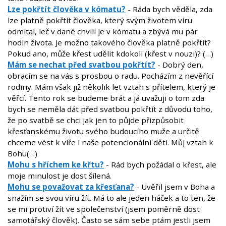
Lze pokřtít člověka v kómatu?
- Ráda bych věděla, zda
lze platně pokřtít člověka, který svým životem víru
odmítal, leč v dané chvíli je v kómatu a zbývá mu pár
hodin života. Je možno takového člověka platně pokřtít?
Pokud ano, může křest udělit kdokoli (křest v nouzi)? (…)
Mám se nechat před svatbou pokřtít?
- Dobrý den,
obracím se na vás s prosbou o radu. Pocházím z nevěřící
rodiny. Mám však již několik let vztah s přítelem, který je
věřcí. Tento rok se budeme brát a já uvažuji o tom zda
bych se neměla dát před svatbou pokřtít z důvodu toho,
že po svatbě se chci jak jen to půjde přizpůsobit
křesťanskému životu svého budoucího muže a určitě
chceme vést k víře i naše potencionální děti. Můj vztah k
Bohu(…)
Mohu s hříchem ke křtu?
- Rád bych požádal o křest, ale
moje minulost je dost šílená.
Mohu se považovat za křesťana?
- Uvěřil jsem v Boha a
snažím se svou víru žít. Má to ale jeden háček a to ten, že
se mi protiví žít ve společenství (jsem poměrně dost
samotářský člověk). Často se sám sebe ptám jestli jsem