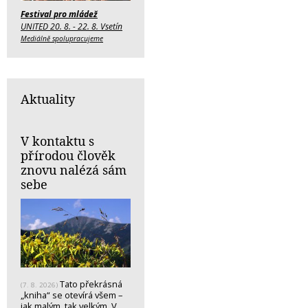
Festival pro mládež
UNITED 20. 8. - 22. 8. Vsetín
Mediálně spolupracujeme
Aktuality
V kontaktu s
přírodou člověk
znovu nalézá sám
sebe
Tato překrásná
(7. 8. 2026)
„kniha“ se otevírá všem –
jak malým, tak velkým. V