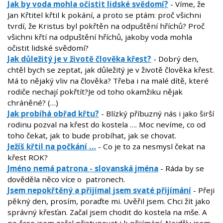
Jak by voda mohla očistit lidské svědomí?
- Víme, že
Jan Křtitel křtil k pokání, a proto se ptám: proč všichni
tvrdí, že Kristus byl pokřtěn na odpuštění hříchů? Proč
všichni křtí na odpuštění hříchů, jakoby voda mohla
očistit lidské svědomí?
Jak důležitý je v životě člověka křest?
- Dobrý den,
chtěl bych se zeptat, jak důležitý je v životě člověka křest.
Má to nějaký vliv na člověka? Třeba i na malé dítě, které
rodiče nechají pokřtít?Je od toho okamžiku nějak
chráněné? (…)
Jak probíhá obřad křtu?
- Blízký příbuzný nás i jako širší
rodinu pozval na křest do kostela …. Moc nevíme, co od
toho čekat, jak to bude probíhat, jak se chovat.
Ježíš křtil na počkání …
- Co je to za nesmysl čekat na
křest ROK?
Jméno nemá patrona - slovanská jména
- Ráda by se
dověděla něco více o patronech.
Jsem nepokřtěný a přijímal jsem svaté přijímání
- Přeji
pěkný den, prosím, poraďte mi. Uvěřil jsem. Chci žít jako
správný křesťan. Začal jsem chodit do kostela na mše. A