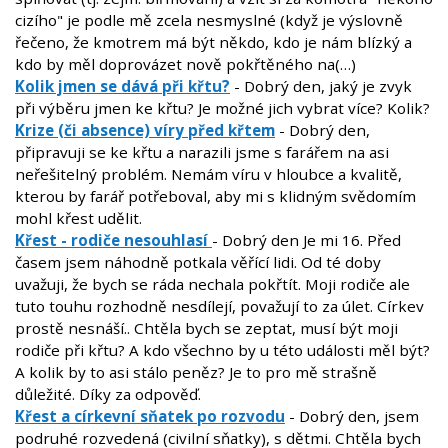
cizího" je podle mě zcela nesmyslné (když je výslovně
řečeno, že kmotrem má být někdo, kdo je nám blízký a
kdo by měl doprovázet nově pokřtěného na(…)
Kolik jmen se dává při křtu?
- Dobrý den, jaký je zvyk
při výběru jmen ke křtu? Je možné jich vybrat více? Kolik?
Krize (či absence) víry před křtem
- Dobrý den,
připravuji se ke křtu a narazili jsme s farářem na asi
neřešitelný problém. Nemám víru v hloubce a kvalitě,
kterou by farář potřeboval, aby mi s klidným svědomím
mohl křest udělit.
Křest - rodiče nesouhlasí
- Dobrý den Je mi 16. Před
časem jsem náhodně potkala věřící lidi. Od té doby
uvažuji, že bych se ráda nechala pokřtít. Moji rodiče ale
tuto touhu rozhodně nesdílejí, považují to za úlet. Církev
prostě nesnáší.. Chtěla bych se zeptat, musí být moji
rodiče při křtu? A kdo všechno by u této události měl být?
A kolik by to asi stálo peněz? Je to pro mě strašně
důležité. Díky za odpověď.
Křest a církevní sňatek po rozvodu
- Dobrý den, jsem
podruhé rozvedená (civilní sňatky), s dětmi. Chtěla bych