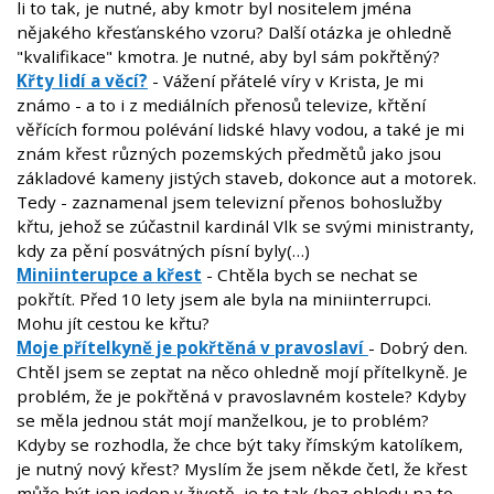
li to tak, je nutné, aby kmotr byl nositelem jména
nějakého křesťanského vzoru? Další otázka je ohledně
"kvalifikace" kmotra. Je nutné, aby byl sám pokřtěný?
Křty lidí a věcí?
- Vážení přátelé víry v Krista, Je mi
známo - a to i z mediálních přenosů televize, křtění
věřících formou polévání lidské hlavy vodou, a také je mi
znám křest různých pozemských předmětů jako jsou
základové kameny jistých staveb, dokonce aut a motorek.
Tedy - zaznamenal jsem televizní přenos bohoslužby
křtu, jehož se zúčastnil kardinál Vlk se svými ministranty,
kdy za pění posvátných písní byly(…)
Miniinterupce a křest
- Chtěla bych se nechat se
pokřtít. Před 10 lety jsem ale byla na miniinterrupci.
Mohu jít cestou ke křtu?
Moje přítelkyně je pokřtěná v pravoslaví
- Dobrý den.
Chtěl jsem se zeptat na něco ohledně mojí přítelkyně. Je
problém, že je pokřtěná v pravoslavném kostele? Kdyby
se měla jednou stát mojí manželkou, je to problém?
Kdyby se rozhodla, že chce být taky římským katolíkem,
je nutný nový křest? Myslím že jsem někde četl, že křest
může být jen jeden v životě, je to tak (bez ohledu na to,