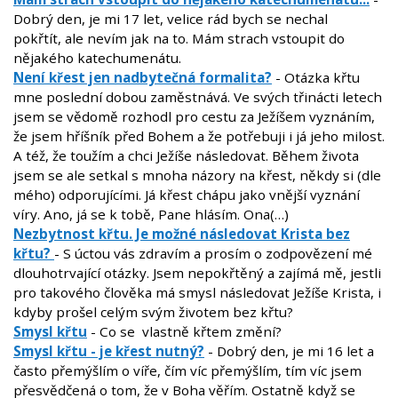
Dobrý den, je mi 17 let, velice rád bych se nechal
pokřtít, ale nevím jak na to. Mám strach vstoupit do
nějakého katechumenátu.
Není křest jen nadbytečná formalita?
- Otázka křtu
mne poslední dobou zaměstnává. Ve svých třinácti letech
jsem se vědomě rozhodl pro cestu za Ježíšem vyznáním,
že jsem hříšník před Bohem a že potřebuji i já jeho milost.
A též, že toužím a chci Ježíše následovat. Během života
jsem se ale setkal s mnoha názory na křest, někdy si (dle
mého) odporujícími. Já křest chápu jako vnější vyznání
víry. Ano, já se k tobě, Pane hlásím. Ona(…)
Nezbytnost křtu. Je možné následovat Krista bez
křtu?
- S úctou vás zdravím a prosím o zodpovězení mé
dlouhotrvající otázky. Jsem nepokřtěný a zajímá mě, jestli
pro takového člověka má smysl následovat Ježíše Krista, i
kdyby prošel celým svým životem bez křtu?
Smysl křtu
- Co se vlastně křtem změní?
Smysl křtu - je křest nutný?
- Dobrý den, je mi 16 let a
často přemýšlím o víře, čím víc přemýšlím, tím víc jsem
přesvědčená o tom, že v Boha věřím. Ostatně když se