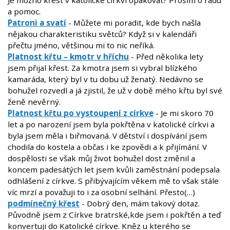
Je možno křest v katolické církvi opakovat? Prosím o radu
a pomoc.
Patroni a svatí
- Můžete mi poradit, kde bych našla
nějakou charakteristiku světců? Když si v kalendáři
přečtu jméno, většinou mi to nic neříká.
Platnost křtu – kmotr v hříchu
- Před několika lety
jsem přijal křest. Za kmotra jsem si vybral blízkého
kamaráda, který byl v tu dobu už ženatý. Nedávno se
bohužel rozvedl a já zjistil, že už v době mého křtu byl své
ženě nevěrný.
Platnost křtu po vystoupení z církve
- Je mi skoro 70
let a po narození jsem byla pokřtěna v katolické církvi a
byla jsem měla i biřmovaná. V dětství i dospívání jsem
chodila do kostela a občas i ke zpovědi a k přijímání. V
dospělosti se však můj život bohužel dost změnil a
koncem padesátých let jsem kvůli zaměstnání podepsala
odhlášení z církve. S přibývajícím věkem mě to však stále
víc mrzí a považuji to i za osobní selhání. Přesto(…)
podmínečný křest
- Dobrý den, mám takový dotaz.
Původně jsem z Církve bratrské,kde jsem i pokřtěn a teď
konvertuji do Katolické církve. Kněz u kterého se