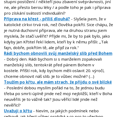
stupni postižení / někteří jsou zbavení svéprávnosti, jiní
ne, ale přesto berou léky / a podle toho je pak i příprava
pro získání svátostí individuální?
Příprava na křest - příliš dlouhá?
- Slyšela jsem, že v
katolické církvi trvá rok, než člověka pokřtí. Sice chápu, že
je nutná duchovní příprava, ale na druhou stranu jsem
myslela, že stačí uvěřit? Příjde mi, že by to pak bylo, jako
kdyby Jan Křtitel řekl lidem, kteří by k němu přišli: ,,Tak
fajn, dobře, pokřtím tě, ale přijď za rok."
Rádi bychom obnovili svůj manželský slib před Bohem
- Dobrý den. Rádi bychom si s manželem zopakovali
manželský slib, tentokrát před pánem Bohem v
kostele. Příští rok, kdy bychom měli oslavit 20. výročí,
chceme obnovit náš slib. Je to vůbec možné? (…)
Toužím po křtu, ale mám strach, že přijdu o své blízké
- Poslední dobou myslím pořád na to, že jednou budu
třeba po smrti úplně jinde než moji nejbližší, kteří v Boha
neuvěřili. Je to vážně tak? Jsou věřící lidé jinde než
nevěřící?
Uvažuji o křtu
- Nevím, za jakých podmínek nebo
celkově, jak křest vůbec probíhá a co pro to všechno