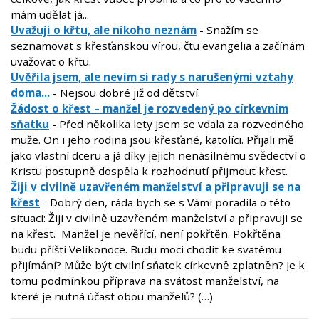
mám udělat já...
Uvažuji o křtu, ale nikoho neznám
- Snažím se
seznamovat s křesťanskou vírou, čtu evangelia a začínám
uvažovat o křtu.
Uvěřila jsem, ale nevím si rady s narušenými vztahy
doma...
- Nejsou dobré již od dětství.
Žádost o křest – manžel je rozvedený po církevním
sňatku
- Před několika lety jsem se vdala za rozvedného
muže. On i jeho rodina jsou křesťané, katolíci. Přijali mě
jako vlastní dceru a já díky jejich nenásilnému svědectví o
Kristu postupně dospěla k rozhodnutí přijmout křest.
Žiji v civilně uzavřeném manželství a připravuji se na
křest
- Dobrý den, ráda bych se s Vámi poradila o této
situaci: Žiji v civilně uzavřeném manželství a připravuji se
na křest. Manžel je nevěřící, není pokřtěn. Pokřtěna
budu příští Velikonoce. Budu moci chodit ke svatému
přijímání? Může být civilní sňatek církevně zplatněn? Je k
tomu podmínkou příprava na svátost manželství, na
které je nutná účast obou manželů? (…)