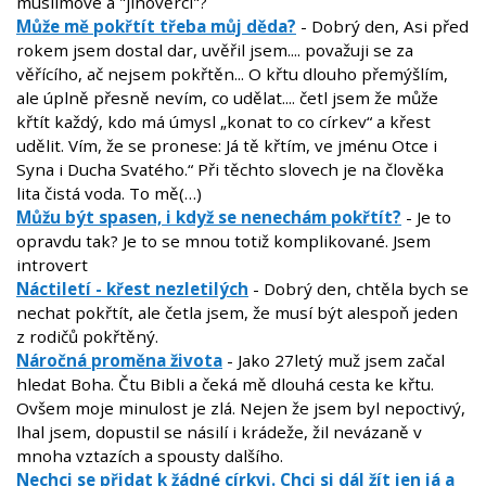
muslimové a "jinověrci"?
Může mě pokřtít třeba můj děda?
- Dobrý den, Asi před
rokem jsem dostal dar, uvěřil jsem.... považuji se za
věřícího, ač nejsem pokřtěn... O křtu dlouho přemýšlím,
ale úplně přesně nevím, co udělat.... četl jsem že může
křtít každý, kdo má úmysl „konat to co církev“ a křest
udělit. Vím, že se pronese: Já tě křtím, ve jménu Otce i
Syna i Ducha Svatého.“ Při těchto slovech je na člověka
lita čistá voda. To mě(…)
Můžu být spasen, i když se nenechám pokřtít?
- Je to
opravdu tak? Je to se mnou totiž komplikované. Jsem
introvert
Náctiletí - křest nezletilých
- Dobrý den, chtěla bych se
nechat pokřtít, ale četla jsem, že musí být alespoň jeden
z rodičů pokřtěný.
Náročná proměna života
- Jako 27letý muž jsem začal
hledat Boha. Čtu Bibli a čeká mě dlouhá cesta ke křtu.
Ovšem moje minulost je zlá. Nejen že jsem byl nepoctivý,
lhal jsem, dopustil se násilí i krádeže, žil nevázaně v
mnoha vztazích a spousty dalšího.
Nechci se přidat k žádné církvi. Chci si dál žít jen já a