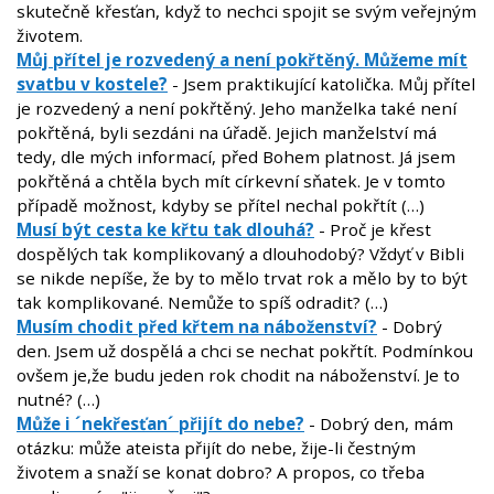
skutečně křesťan, když to nechci spojit se svým veřejným
životem.
Můj přítel je rozvedený a není pokřtěný. Můžeme mít
svatbu v kostele?
- Jsem praktikující katolička. Můj přítel
je rozvedený a není pokřtěný. Jeho manželka také není
pokřtěná, byli sezdáni na úřadě. Jejich manželství má
tedy, dle mých informací, před Bohem platnost. Já jsem
pokřtěná a chtěla bych mít církevní sňatek. Je v tomto
případě možnost, kdyby se přítel nechal pokřtít (…)
Musí být cesta ke křtu tak dlouhá?
- Proč je křest
dospělých tak komplikovaný a dlouhodobý? Vždyť v Bibli
se nikde nepíše, že by to mělo trvat rok a mělo by to být
tak komplikované. Nemůže to spíš odradit? (…)
Musím chodit před křtem na náboženství?
- Dobrý
den. Jsem už dospělá a chci se nechat pokřtít. Podmínkou
ovšem je,že budu jeden rok chodit na náboženství. Je to
nutné? (…)
Může i ´nekřesťan´ přijít do nebe?
- Dobrý den, mám
otázku: může ateista přijít do nebe, žije-li čestným
životem a snaží se konat dobro? A propos, co třeba