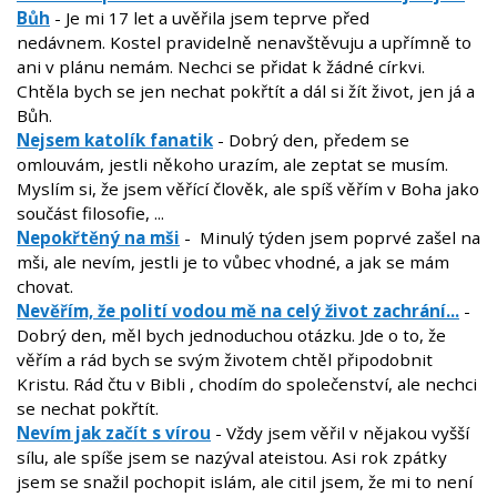
Bůh
- Je mi 17 let a uvěřila jsem teprve před
nedávnem. Kostel pravidelně nenavštěvuju a upřímně to
ani v plánu nemám. Nechci se přidat k žádné církvi.
Chtěla bych se jen nechat pokřtít a dál si žít život, jen já a
Bůh.
Nejsem katolík fanatik
- Dobrý den, předem se
omlouvám, jestli někoho urazím, ale zeptat se musím.
Myslím si, že jsem věřící člověk, ale spíš věřím v Boha jako
součást filosofie, ...
Nepokřtěný na mši
- Minulý týden jsem poprvé zašel na
mši, ale nevím, jestli je to vůbec vhodné, a jak se mám
chovat.
Nevěřím, že polití vodou mě na celý život zachrání...
-
Dobrý den, měl bych jednoduchou otázku. Jde o to, že
věřím a rád bych se svým životem chtěl připodobnit
Kristu. Rád čtu v Bibli , chodím do společenství, ale nechci
se nechat pokřtít.
Nevím jak začít s vírou
- Vždy jsem věřil v nějakou vyšší
sílu, ale spíše jsem se nazýval ateistou. Asi rok zpátky
jsem se snažil pochopit islám, ale citil jsem, že mi to není