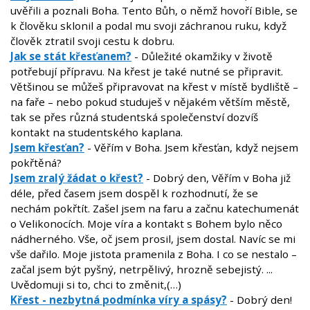
uvěřili a poznali Boha. Tento Bůh, o němž hovoří Bible, se
k člověku sklonil a podal mu svoji záchranou ruku, když
člověk ztratil svoji cestu k dobru.
Jak se stát křesťanem?
- Důležité okamžiky v životě
potřebují přípravu. Na křest je také nutné se připravit.
Většinou se můžeš připravovat na křest v místě bydliště –
na faře – nebo pokud studuješ v nějakém větším městě,
tak se přes různá studentská společenství dozvíš
kontakt na studentského kaplana.
Jsem křesťan?
- Věřím v Boha. Jsem křesťan, když nejsem
pokřtěná?
Jsem zralý žádat o křest?
- Dobrý den, Věřím v Boha již
déle, před časem jsem dospěl k rozhodnutí, že se
nechám pokřtít. Zašel jsem na faru a začnu katechumenát
o Velikonocích. Moje víra a kontakt s Bohem bylo něco
nádherného. Vše, oč jsem prosil, jsem dostal. Navíc se mi
vše dařilo. Moje jistota pramenila z Boha. I co se nestalo –
začal jsem být pyšný, netrpělivý, hrozně sebejistý. ...
Uvědomuji si to, chci to změnit,(…)
Křest - nezbytná podmínka víry a spásy?
- Dobrý den!