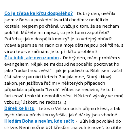
Co je třeba ke křtu dospělého?
- Dobrý den, uvěřila
jsem v Boha a poslední kvartál chodím v neděli do
kostela. Nejsem pokřtěná. Uvažuji o tom, že se nechám
pokřtít. Můžete mi napsat, co je k tomu zapotřebí?
Potřebuji jako dospělá kmotry? Je to veřejný obřad?
Vdávala jsem se na radnici a moje děti nejsou pokřtěné, s
vírou teprve začínám. Je to při křtu problém?
Čtu bibli, ale nerozumím
- Dobrý den, mám problém s
evangeliem. Nějak se mi dosud nepodařilo pociťovat ho
jako "radostnou zvěst" - jak je podáváno. Bibli jsem začal
číst sám v patnácti letech. Zaujala mne, Starý i Nový
zákon. Jen Ježíšova řeč mi v některých případech
připadala a připadá "tvrdá". Vůbec se nedivím, že to ti
farizeové tenkrát nemohli snést. Některé výroky ve mně
vzbuzují úzkost, ne radost.(…)
Dárek ke křtu
- Letos o Velikonocích přijmu křest, a tak
bych ráda v předstihu vyřešila, jaké dárky jsou vhodné.
Hledám Boha a nevím, kde začít
- Bůh lidi povolává do
církve. Není možné být křesťan „na volné noze“, to cítíte