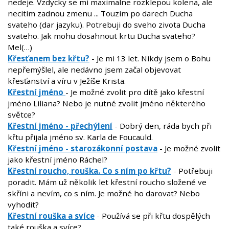
nedeje. Vzdycky se mi maximalne rozklepou kolena, ale
necitim zadnou zmenu ... Touzim po darech Ducha
svateho (dar jazyku). Potrebuji do sveho zivota Ducha
svateho. Jak mohu dosahnout krtu Ducha svateho?
Mel(…)
Křesťanem bez křtu?
- Je mi 13 let. Nikdy jsem o Bohu
nepřemýšlel, ale nedávno jsem začal objevovat
křesťanství a víru v Ježíše Krista.
Křestní jméno
- Je možné zvolit pro dítě jako křestní
jméno Liliana? Nebo je nutné zvolit jméno některého
světce?
Křestní jméno - přechýlení
- Dobrý den, ráda bych při
křtu přijala jméno sv. Karla de Foucauld.
Křestní jméno - starozákonní postava
- Je možné zvolit
jako křestní jméno Ráchel?
Křestní roucho, rouška. Co s ním po křtu?
- Potřebuji
poradit. Mám už několik let křestní roucho složené ve
skříni a nevím, co s ním. Je možné ho darovat? Nebo
vyhodit?
Křestní rouška a svíce
- Používá se při křtu dospělých
také rouška a svíce?