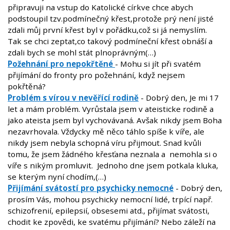
připravuji na vstup do Katolické církve chce abych
podstoupil tzv.podmínečný křest,protože prý není jisté
zdali můj první křest byl v pořádku,což si já nemyslím.
Tak se chci zeptat,co takový podmíneční křest obnáší a
zdali bych se mohl stát plnoprávným(…)
Požehnání pro nepokřtěné
- Mohu si jít při svatém
přijímání do fronty pro požehnání, když nejsem
pokřtěná?
Problém s vírou v nevěřící rodině
- Dobrý den, Je mi 17
let a mám problém. Vyrůstala jsem v ateisticke rodině a
jako ateista jsem byl vychovávaná. Avšak nikdy jsem Boha
nezavrhovala. Vždycky mě něco táhlo spíše k víře, ale
nikdy jsem nebyla schopná víru přijmout. Snad kvůli
tomu, že jsem žádného křesťana neznala a nemohla si o
víře s nikým promluvit. Jednoho dne jsem potkala kluka,
se kterým nyní chodím,(…)
Přijímání svátostí pro psychicky nemocné
- Dobrý den,
prosím Vás, mohou psychicky nemocní lidé, trpící např.
schizofrenií, epilepsií, obsesemi atd., přijímat svátosti,
chodit ke zpovědi, ke svatému přijímání? Nebo záleží na