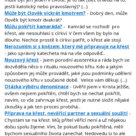
jestli katolický nebo pravoslavný)? (…)
Může být člověk víckrát kmotrem?
- Dobrý den, může
člověk být kmotr dvakrát?
Můžu pokřtít kamaráda?
- Kamrád se rozhodl pro
křest, ale nesouhlasí s církví. V čem všem by bylo na
dlouho. Nechce prostě k církvi patřit, o křest ale stojí.
Nerozumím si s knězem, který mě připravuje na křest
- Jako správný katecheta má na vše odpověď...
Nouzový křest
- Jsem porodní asistentka a ráda bych se
dozvěděla něco o rituálu nouzového křtu. Kdo a jakým
způsobem jej může provádět, jaké jsou podmínky udělení
nouzového křtu v současné době. Velice vám děkuji. (…)
Otázka výběru denominace
- Uvěřil jsem v Krista Ježíše,
ovšem nejsem pokřtěn, chtěl bych se nechat pokřtít,
nevím, co vše zahrnuje křest, jestli je nutné složit nějaké
zkoušky a jak ten proces probíhá...
Příprava na křest, nevěřící partner a sexuální soužití
-
Chystám se na křest. Můj přítel věřící není a už nějakou
dobu spolu žijeme. Vím, že pokud budu pokřtěná, měli
bychom sexuálního života zanechat. Nedovedu si to ale