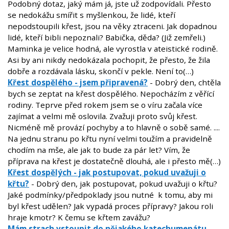
Podobný dotaz, jaký mám já, jste už zodpovídali. Přesto
se nedokážu smířit s myšlenkou, že lidé, kteří
nepodstoupili křest, jsou na věky ztraceni. Jak dopadnou
lidé, kteří bibli nepoznali? Babička, děda? (Již zemřeli.)
Maminka je velice hodná, ale vyrostla v ateistické rodině.
Asi by ani nikdy nedokázala pochopit, že přesto, že žila
dobře a rozdávala lásku, skončí v pekle. Není to(…)
Křest dospělého - jsem připravená?
- Dobrý den, chtěla
bych se zeptat na křest dospělého. Nepocházím z věřící
rodiny. Teprve před rokem jsem se o víru začala více
zajímat a velmi mě oslovila. Zvažuji proto svůj křest.
Nicméně mě provází pochyby a to hlavně o sobě samé. ....
Na jednu stranu po křtu nyní velmi toužím a pravidelně
chodím na mše, ale jak to bude za pár let? Vím, že
příprava na křest je dostatečně dlouhá, ale i přesto mě(…)
Křest dospělých - jak postupovat, pokud uvažuji o
křtu?
- Dobrý den, jak postupovat, pokud uvažuji o křtu?
Jaké podmínky/předpoklady jsou nutné k tomu, aby mi
byl křest udělen? Jak vypadá proces přípravy? Jakou roli
hraje kmotr? K čemu se křtem zavážu?
Mám strach vstoupit do nějakého katechumenátu...
-