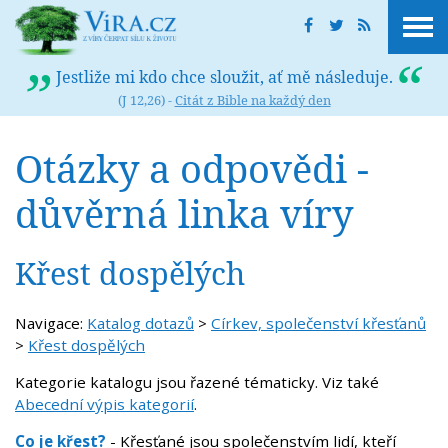
Jestliže mi kdo chce sloužit, ať mě následuje.
(J 12,26) -
Citát z Bible na každý den
Otázky a odpovědi -
důvěrná linka víry
Křest dospělých
Navigace:
Katalog dotazů
>
Církev, společenství křesťanů
>
Křest dospělých
Kategorie katalogu jsou řazené tématicky. Viz také
Abecední výpis kategorií
.
Co je křest?
- Křesťané jsou společenstvím lidí, kteří