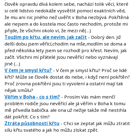
člověk opravdu dívá kolem sebe, nachází tolik věcí, které
si celé lidstvo nedokáže vysvětlit pomocí exaktních věd,
že mu ani nic jiného než uvěřit v Boha nezbývá. Pokřtěná
ale nejsem a do kostela moc často nechodím, protože mi
přijde, že všichni okolo ví, že mezi ně(…)
Toužím po křtu, ale nevím, jak začít
- Dobrý den. Již
delší dobu jsem věřící,chodím na mše,modlím se doma a
před několika lety jsem se rozhodl pro křest. Nevím, jak
začít. Všichni mí přátelé jsou nevěřící nebo vyznávají
jiné (…)
V čem je smysl křtu?
- V čem je smysl křtu? Proč se lidé
křtí? Může se člověk dostat do nebe, i když není pokřtěn?
Proč zrovna pokřtění jsou ti vyvolení a ostatní mají tak
nějak smůlu?
Věřím v Boha - co s tím?
- Prosím Vás mám menčí
problém rodiče jsou nevěřící ale já věřím v Boha k tomu
mě přivedla babička. ale ona už nežije takže mě nestihla
dát pokřtít. Co s tím?
Ztráta působnosti křtu
- Chci se zeptat jak můžu ztratit
sílu křtu svatého a jak ho můžu získat zpět.