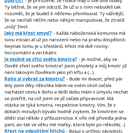
pokřtít?
- Je přirozené, že rodiče mají o své dítě obavy.
Ty běžné, že se jim odcizíš, že už si s nimi nebudeš tak
rozumět, že je budeš k něčemu přemlouvat. Ty vážnější,
že se necháš něčím nebo někým manipulovat, že ztratíš
„svůj“ život.
Jaký má křest smysl?
- Každá náboženská komunita má
svou iniciaci ať už po narození nebo na prahu dospělosti.
Nejinak tomu je u křesťanů. Křest má dvě roviny:
horizontální a vertikální.
Je možné se zříci svého kmotra?
- Je možné, aby se
člověk zřekl svého kmotra? Jsem plnoletý a můj kmotr již
není takovým člověkem jako při křtu a (…)
Koho si vybrat za kmotru?
- Bude mi dvacet, před pár
lety jsem díky několika lidem ve svém okolí začala
nacházet cestu k Bohu a delší dobu mám v úmyslu nechat
se pokřtít, na což jsem se již začala připravovat. Má
otázka se týká kmotra, respektive kmotry. Vím, že v
dobách minulých bývalo hodně zvykem, že kmotrem se
dítěti stal někdo z příbuzenstva. K víře mě přivedla jedna
paní, asi tak ve věku mé matky, která bylo po několik(…)
Křest na odpuštění hříchů
- Bojuji s určitou závislostí,