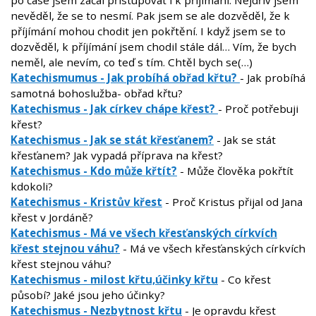
po čase jsem začal přistupovat i k přijímání. Nejdřív jsem
nevěděl, že se to nesmí. Pak jsem se ale dozvěděl, že k
příjímání mohou chodit jen pokřtění. I když jsem se to
dozvěděl, k příjímání jsem chodil stále dál… Vím, že bych
neměl, ale nevím, co teď s tím. Chtěl bych se(…)
Katechismumus - Jak probíhá obřad křtu?
- Jak probíhá
samotná bohoslužba- obřad křtu?
Katechismus - Jak církev chápe křest?
- Proč potřebuji
křest?
Katechismus - Jak se stát křesťanem?
- Jak se stát
křesťanem? Jak vypadá příprava na křest?
Katechismus - Kdo může křtít?
- Může člověka pokřtít
kdokoli?
Katechismus - Kristův křest
- Proč Kristus přijal od Jana
křest v Jordáně?
Katechismus - Má ve všech křesťanských církvích
křest stejnou váhu?
- Má ve všech křesťanských církvích
křest stejnou váhu?
Katechismus - milost křtu,účinky křtu
- Co křest
působí? Jaké jsou jeho účinky?
Katechismus - Nezbytnost křtu
- Je opravdu křest