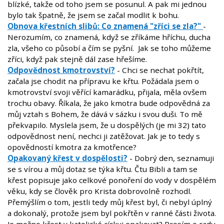
blízké, takže od toho jsem se posunul. A pak mi jednou
bylo tak špatně, že jsem se začal modlit k bohu.
Obnova křestních slibů: Co znamená "zříci se zla?"
-
Nerozumím, co znamená, když se zříkáme hříchu, ducha
zla, všeho co působí a čím se pyšní. Jak se toho můžeme
zříci, když pak stejně dál zase hřešíme.
Odpovědnost kmotrovství?
- Chci se nechat pokřtít,
začala jse chodit na přípravu ke křtu. Požádala jsem o
kmotrovství svoji věřící kamarádku, přijala, měla ovšem
trochu obavy. Říkala, že jako kmotra bude odpovědná za
můj vztah s Bohem, že dává v sázku i svou duši. To mě
překvapilo. Myslela jsem, že u dospělých (je mi 32) tato
odpovědnost není, nechci ji zatěžovat. Jak je to tedy s
opovědností kmotra za kmotřence?
Opakovaný křest v dospělosti?
- Dobrý den, seznamuji
se s vírou a můj dotaz se týka křtu. Čtu Bibli a tam se
křest popisuje jako celkové ponoření do vody v dospělém
věku, kdy se člověk pro Krista dobrovolně rozhodl.
Přemýšlím o tom, jestli tedy můj křest byl, či nebyl úplný
a dokonalý, protože jsem byl pokřtěn v ranné části života.