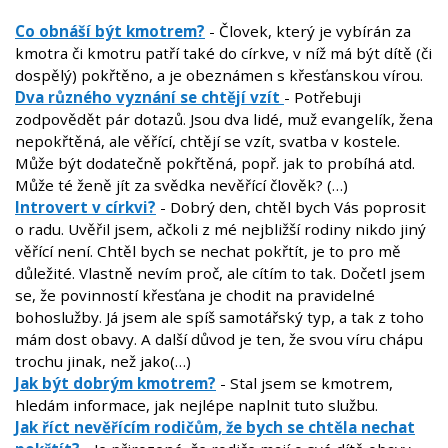
Co obnáší být kmotrem?
- Človek, který je vybírán za
kmotra či kmotru patří také do církve, v níž má být dítě (či
dospělý) pokřtěno, a je obeznámen s křesťanskou vírou.
Dva různého vyznání se chtějí vzít
- Potřebuji
zodpovědět pár dotazů. Jsou dva lidé, muž evangelík, žena
nepokřtěná, ale věřící, chtějí se vzít, svatba v kostele.
Může být dodatečně pokřtěná, popř. jak to probíhá atd.
Může té ženě jít za svědka nevěřící člověk? (…)
Introvert v církvi?
- Dobrý den, chtěl bych Vás poprosit
o radu. Uvěřil jsem, ačkoli z mé nejbližší rodiny nikdo jiný
věřící není. Chtěl bych se nechat pokřtít, je to pro mě
důležité. Vlastně nevím proč, ale cítím to tak. Dočetl jsem
se, že povinností křesťana je chodit na pravidelné
bohoslužby. Já jsem ale spíš samotářský typ, a tak z toho
mám dost obavy. A další důvod je ten, že svou víru chápu
trochu jinak, než jako(…)
Jak být dobrým kmotrem?
- Stal jsem se kmotrem,
hledám informace, jak nejlépe naplnit tuto službu.
Jak říct nevěřícím rodičům, že bych se chtěla nechat