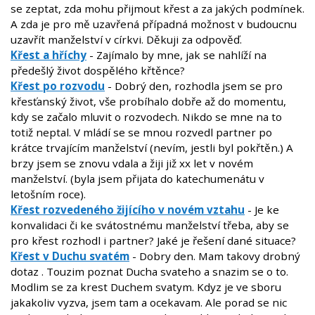
se zeptat, zda mohu přijmout křest a za jakých podmínek.
A zda je pro mě uzavřená případná možnost v budoucnu
uzavřít manželství v církvi. Děkuji za odpověď.
Křest a hříchy
- Zajímalo by mne, jak se nahlíží na
předešlý život dospělého křtěnce?
Křest po rozvodu
- Dobrý den, rozhodla jsem se pro
křesťanský život, vše probíhalo dobře až do momentu,
kdy se začalo mluvit o rozvodech. Nikdo se mne na to
totiž neptal. V mládí se se mnou rozvedl partner po
krátce trvajícím manželství (nevím, jestli byl pokřtěn.) A
brzy jsem se znovu vdala a žiji již xx let v novém
manželství. (byla jsem přijata do katechumenátu v
letošním roce).
Křest rozvedeného žijícího v novém vztahu
- Je ke
konvalidaci či ke svátostnému manželství třeba, aby se
pro křest rozhodl i partner? Jaké je řešení dané situace?
Křest v Duchu svatém
- Dobry den. Mam takovy drobný
dotaz . Touzim poznat Ducha svateho a snazim se o to.
Modlim se za krest Duchem svatym. Kdyz je ve sboru
jakakoliv vyzva, jsem tam a ocekavam. Ale porad se nic