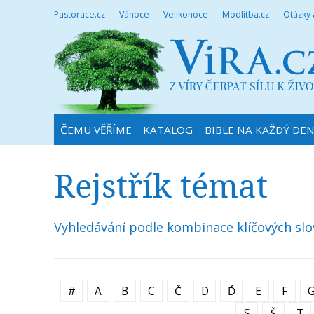
Pastorace.cz
Vánoce
Velikonoce
Modlitba.cz
Otázky
ČEMU VĚŘÍME
KATALOG
BIBLE NA KAŽDÝ DE
Rejstřík témat
Vyhledávání podle kombinace klíčových slo
#
A
B
C
Č
D
Ď
E
F
S
Š
T