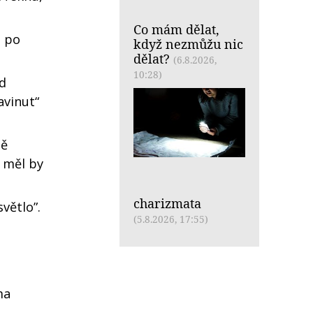
Co mám dělat,
t po
když nezmůžu nic
dělat?
(6.8.2026,
10:28)
d
avinut“
tě
, měl by
charizmata
světlo”.
(5.8.2026, 17:55)
ma