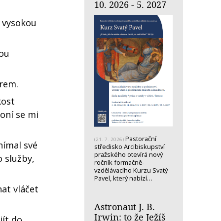
10. 2026 - 5. 2027
d vysokou
nou
ěrem.
kost
oní se mi
Pastorační
(21. 7. 2026)
nímal své
středisko Arcibiskupství
pražského otevírá nový
o služby,
ročník formačně-
vzdělávacího Kurzu Svatý
Pavel, který nabízí…
at vláčet
Astronaut J. B.
Irwin: to že Ježíš
jít do