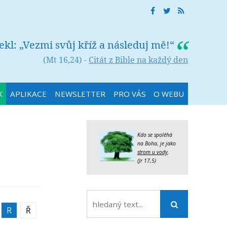
řekl: „Vezmi svůj kříž a následuj mě!“
(Mt 16,24) -
Citát z Bible na každý den
K
APLIKACE
NEWSLETTER
PRO VÁS
O WEBU
Kdo se spoléhá
na Boha, je jako
strom u vody
.
(Jr 17,5)
R
Ř