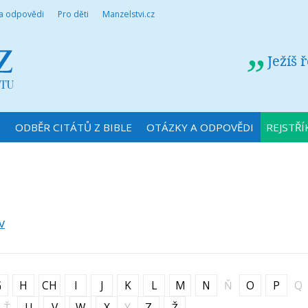
 a odpovědi
Pro děti
Manzelstvi.cz
Ježíš 
N
ODBĚR CITÁTŮ Z BIBLE
OTÁZKY A ODPOVĚDI
REJSTŘÍ
v
G
H
CH
I
J
K
L
M
N
Ň
O
P
Q
Ť
U
V
W
X
Y
Z
Ž