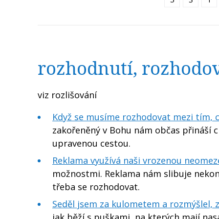
rozhodnutí, rozhodo
viz rozlišování
Když se musíme rozhodovat mezi tím, co
zakořeněný v Bohu nám občas přináší ch
upravenou cestou.
Reklama využívá naši vrozenou neome
možnostmi. Reklama nám slibuje nekoneč
třeba se rozhodovat.
Seděl jsem za kulometem a rozmýšlel, zda
jak běží s puškami, na kterých mají na