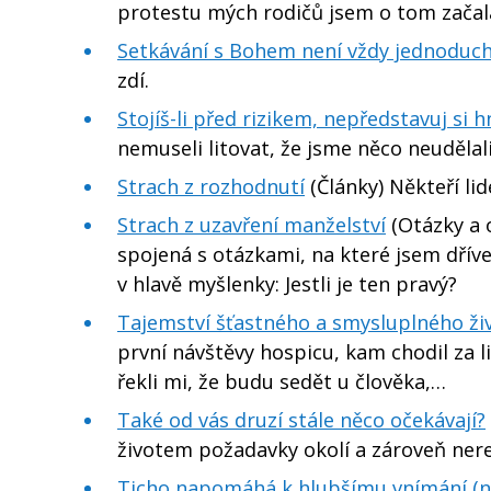
protestu mých rodičů jsem o tom začal
Setkávání s Bohem není vždy jednoduc
zdí.
Stojíš-li před rizikem, nepředstavuj si 
nemuseli litovat, že jsme něco neudělal
Strach z rozhodnutí
(Články) Někteří li
Strach z uzavření manželství
(Otázky a 
spojená s otázkami, na které jsem dřív
v hlavě myšlenky: Jestli je ten pravý?
Tajemství šťastného a smysluplného ži
první návštěvy hospicu, kam chodil za l
řekli mi, že budu sedět u člověka,…
Také od vás druzí stále něco očekávají?
životem požadavky okolí a zároveň ne
Ticho napomáhá k hlubšímu vnímání (n