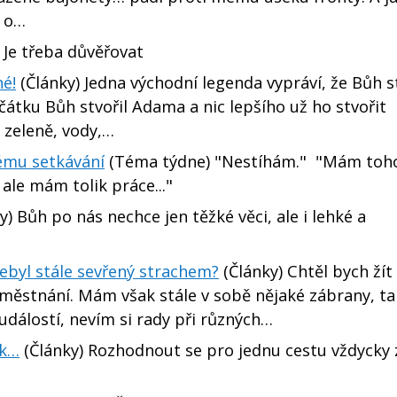
… o…
) Je třeba důvěřovat
é!
(Články) Jedna východní legenda vypráví, že Bůh st
átku Bůh stvořil Adama a nic lepšího už ho stvořit
 zeleně, vody,…
kému setkávání
(Téma týdne) "Nestíhám." "Mám toh
ale mám tolik práce..."
y) Bůh po nás nechce jen těžké věci, ale i lehké a
ebyl stále sevřený strachem?
(Články) Chtěl bych žít
 zaměstnání. Mám však stále v sobě nějaké zábrany, t
h událostí, nevím si rady při různých…
ak…
(Články) Rozhodnout se pro jednu cestu vždyck