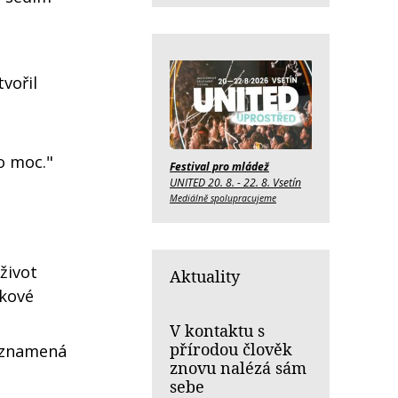
vořil
o moc."
Festival pro mládež
UNITED 20. 8. - 22. 8. Vsetín
Mediálně spolupracujeme
 život
Aktuality
akové
V kontaktu s
přírodou člověk
y znamená
znovu nalézá sám
sebe