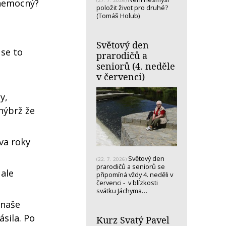
(27. 7. 2026)
 nemocný?
položit život pro druhé?
(Tomáš Holub)
Světový den
 se to
prarodičů a
seniorů (4. neděle
v červenci)
y,
nýbrž že
va roky
Světový den
(22. 7. 2026)
prarodičů a seniorů se
 ale
připomíná vždy 4. neděli v
červenci - v blízkosti
svátku Jáchyma…
 naše
ásila. Po
Kurz Svatý Pavel