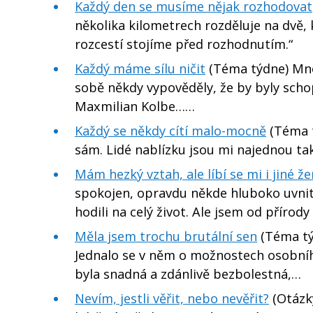
Každý den se musíme nějak rozhodovat
několika kilometrech rozděluje na dvě, 
rozcestí stojíme před rozhodnutím.“
Každý máme sílu ničit
(Téma týdne) Mnoh
sobě někdy vypověděly, že by byly schop
Maxmilian Kolbe……
Každý se někdy cítí malo-mocně
(Téma t
sám. Lidé nablízku jsou mi najednou tak
Mám hezký vztah, ale líbí se mi i jiné ž
spokojen, opravdu někde hluboko uvnitř
hodili na celý život. Ale jsem od přírody
Měla jsem trochu brutální sen
(Téma tý
Jednalo se v něm o možnostech osobního
byla snadná a zdánlivě bezbolestná,…
Nevím, jestli věřit, nebo nevěřit?
(Otázky