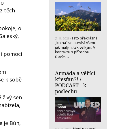
po
 z těch
pokoje, o
Saleský,
Tato překrásná
(7. 8. 2026)
„kniha“ se otevírá všem –
jak malým, tak velkým. V
kontaktu s přírodou
si pomoci
člověk…
sem
Armáda a věřící
křesťan?! /
se k sobě
PODCAST - k
poslechu
živý sen.
nabízela,
e je Bůh,
Není nesmysl