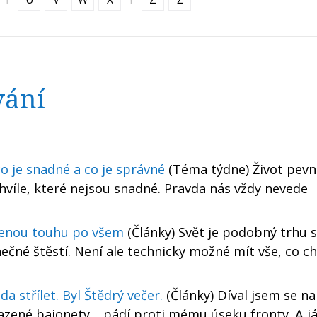
vání
 je snadné a co je správné
(Téma týdne) Život pevn
víle, které nejsou snadné. Pravda nás vždy nevede
zenou touhu po všem
(Články) Svět je podobný trhu s 
né štěstí. Není ale technicky možné mít vše, co chc
 střílet. Byl Štědrý večer.
(Články) Díval jsem se na
sazené bajonety… pádí proti mému úseku fronty. A j