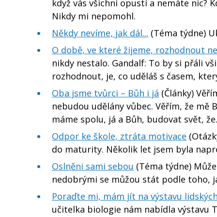
když vás všichni opustí a nemáte nic? 
Nikdy mi nepomohl.
Někdy nevíme, jak dál...
(Téma týdne) Uk
O době, ve které žijeme, rozhodnout ne
nikdy nestalo. Gandalf: To by si přáli vši
rozhodnout, je, co uděláš s časem, kter
Oba jsme tvůrci – Bůh i já
(Články) Věří
nebudou udělány vůbec. Věřím, že mě Bů
máme spolu, já a Bůh, budovat svět, ž
Odpor ke škole, ztráta motivace
(Otázk
do maturity. Několik let jsem byla nap
Oslněni sami sebou
(Téma týdne) Můžeme
nedobrými se můžou stát podle toho, j
Poraďte mi, mám jít na výstavu lidských
učitelka biologie nám nabídla výstavu Th