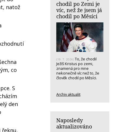
chodil po Zemi je
t, natož
víc, než že jsem já
chodil po Měsíci
a
ozhodnutí
To, že chodil
(19. 7. 2026)
všechna
Ježíš Kristus po zemi,
znamená pro mne
lým, co
nekonečně víc než to, že
člověk chodil po Měsíci.
pce. S
Archiv aktualit
scházím
celý den
o
Naposledy
aktualizováno
i řeknu,