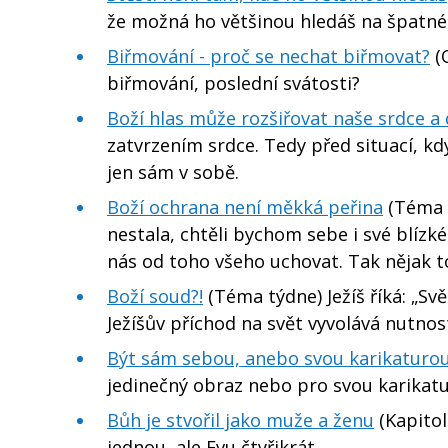
že možná ho většinou hledáš na špatn
Biřmování - proč se nechat biřmovat?
(
biřmování, poslední svátosti?
Boží hlas může rozšiřovat naše srdce a
zatvrzením srdce. Tedy před situací, kd
jen sám v sobě.
Boží ochrana není měkká peřina
(Téma t
nestala, chtěli bychom sebe i své blízké
nás od toho všeho uchovat. Tak nějak to
Boží soud?!
(Téma týdne) Ježíš říká: „Svět
Ježíšův příchod na svět vyvolává nutnos
Být sám sebou, anebo svou karikaturo
jedinečný obraz nebo pro svou karikatur
Bůh je stvořil jako muže a ženu
(Kapitol
jednou, ale Evu čtyřikrát…