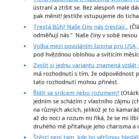
ústraní a ztišit se. Bez alespoň malé 
pak měnit! Jestliže vstupujeme do ticha
Trestá Bůh? Naše činy nás trestají...
(Člá
odměňují nás.“ Naše činy v sobě nesou
Volba mezi povoláním špiona pro USA,
pod hvězdnou oblohou a svítícím měsí
Zvolit si jednu variantu znamená vzdát 
má rozhodnutí s tím, že odpovědnost pa
tato rozhodnutí mohou přinést.
Řídit se srdcem nebo rozumem?
(Otázk
jedním se scházím z vlastního zájmu (
na různých akcích, jelikož je to kamará
až do noci a rozum mi říká, že se mi lí
druhého mě přitahuje jeho charisma a c
Štěstí není tam, kde ho většinou hledáš