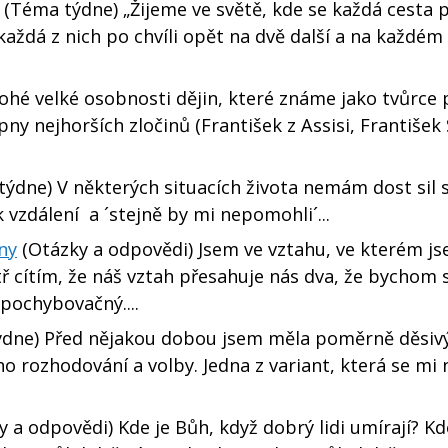
(Téma týdne) „Žijeme ve světě, kde se každá cesta 
každá z nich po chvíli opět na dvě další a na každém
é velké osobnosti dějin, které známe jako tvůrce 
ny nejhorších zločinů (František z Assisi, František 
ýdne) V některých situacích života nemám dost sil 
 vzdálení a ´stejně by mi nepomohli´...
eny
(Otázky a odpovědi) Jsem ve vztahu, ve kterém j
 cítím, že náš vztah přesahuje nás dva, že bychom 
 pochybovačný....
dne) Před nějakou dobou jsem měla poměrně děsivý 
 rozhodování a volby. Jedna z variant, která se mi 
 a odpovědi) Kde je Bůh, když dobrý lidi umírají? Kd