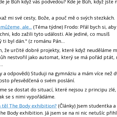
Kde je Bůh když vás podvedou? Kde je Bůh, když jste
až mi své cesty, Bože, a pouč mě o svých stezkách.
můžeme, ale...
(Téma týdne) Frodo: Přál bych si, aby
chni, kdo zažili tyto události. Ale jediné, co musíš
ý ti byl dán." (z románu Pán…
m, že určité dobré projekty, které když neuděláme m
h nestvořil jako automat, který se má pořád ptát, 
e…
y a odpovědi) Studuji na gymnáziu a mám více než d
rosto přesvědčená o svém poslání.
 se dostat do situací, které nejsou z principu zlé,
ak se s nimi vypořádáme.
 těl The Body exhibition?
(Články) Jsem studentka a
e Body exhibition. Já jsem se na ni nic netušíc přihl