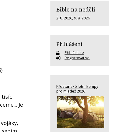
Bible na neděli
2. 8. 2026
,
9. 8. 2026
Přihlášení
Přihlásit se
Registrovat se
ě
Křesťanské letní kempy
pro mládež 2026
tisíci
eme... Je
 vojáky,
á sedím