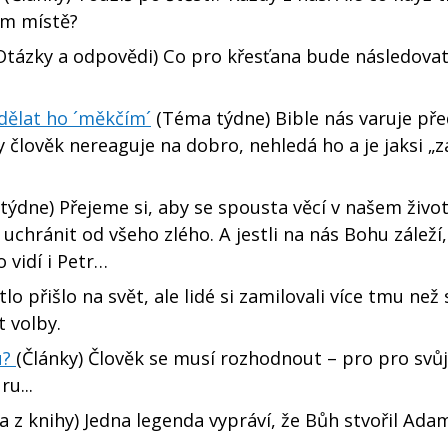
ém místě?
Otázky a odpovědi) Co pro křesťana bude následova
 dělat ho ´měkčím´
(Téma týdne) Bible nás varuje pře
y člověk nereaguje na dobro, nehledá ho a je jaksi „z
ýdne) Přejeme si, aby se spousta věcí v našem živo
 uchránit od všeho zlého. A jestli na nás Bohu záleží
 vidí i Petr…
lo přišlo na svět, ale lidé si zamilovali více tmu než 
t volby.
u?
(Články) Člověk se musí rozhodnout – pro pro svůj
u...
a z knihy) Jedna legenda vypráví, že Bůh stvořil Ada