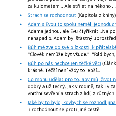
za kulometem… Ale střílet na někoho 
Strach se rozhodnout
(Kapitola z knihy
Adam s Evou to spolu neměli jednoduch
Adama jednou, ale Evu čtyřikrát…Na poč
nenapadlo. Adam byl šťastný uprostřed
Bůh mě zve do své blízkosti, k přátels
"Člověk nemůže být všude." "Rád bych, 
Bůh po nás nechce jen těžké věci
(Článk
krásné. Těžší není vždy to lepší...
Co mohu udělat pro to, aby můj život n
dobrý a užitečný, jak v rodině, tak i v
vnitřní sevření a strach z lidí, z různýc
Jaké by to bylo, kdybych se rozhodl jin
i rozhodnout se proti jiné cestě.