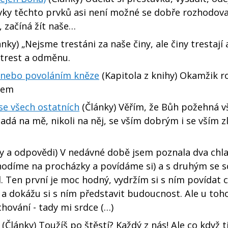
dávky těchto prvků asi není možné se dobře rozhodova
, začíná žít naše…
nky) „Nejsme trestáni za naše činy, ale činy trestají 
 trest a odměnu.
 nebo povoláním kněze
(Kapitola z knihy) Okamžik r
cem
se všech ostatních
(Články) Věřím, že Bůh požehná 
dá na mě, nikoli na něj, se vším dobrým i se vším z
y a odpovědi) V nedávné době jsem poznala dva chla
chodíme na procházky a povídáme si) a s druhým se 
d. Ten první je moc hodný, vydržím si s ním povídat 
bí a dokážu si s ním představit budoucnost. Ale u toh
hování - tady mi srdce (…)
(Články) Toužíš po štěstí? Každý z nás! Ale co když t