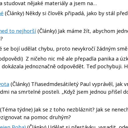
a studovat nějaké materiály a jsem na…
hé
(Články) Někdy si člověk připadá, jako by stál pře
hned to nejhorší
(Články) Jak máme žít, abychom jed
i?
dé se bojí udělat chybu, proto nevykročí žádným sm
odpovědi) Z ničeho nic mě ale přepadla panika a úz
e dokázala jednoznačně odpovědět. Teď pochybuji. H
vota
(Články) Třiasedmdesátiletý Paul vyprávěl, jak v
idmi na smrtelné posteli. „Když jsem jednou přišel d
(Téma týdne) Jak se z toho nezbláznit? Jak se nenech
rezignovat na pomoc druhým?
ejen Boha)
(Články) Udělat si přestávku, vysadit, ode