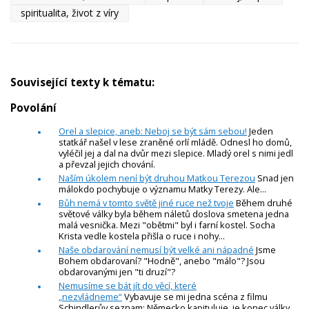
spiritualita, život z víry
Související texty k tématu:
Povolání
Orel a slepice, aneb: Neboj se být sám sebou!
Jeden
statkář našel v lese zraněné orlí mládě. Odnesl ho domů,
vyléčil jej a dal na dvůr mezi slepice. Mladý orel s nimi jedl
a převzal jejich chování.
Naším úkolem není být druhou Matkou Terezou
Snad jen
málokdo pochybuje o významu Matky Terezy. Ale...
Bůh nemá v tomto světě jiné ruce než tvoje
Během druhé
světové války byla během náletů doslova smetena jedna
malá vesnička. Mezi "obětmi" byl i farní kostel. Socha
Krista vedle kostela přišla o ruce i nohy...
Naše obdarování nemusí být velké ani nápadné
Jsme
Bohem obdarovaní? "Hodně", anebo "málo"? Jsou
obdarovanými jen "ti druzí"?
Nemusíme se bát jít do věcí, které
„nezvládneme“
Vybavuje se mi jedna scéna z filmu
Schindlerův seznam: Německo kapituluje, je konec války.