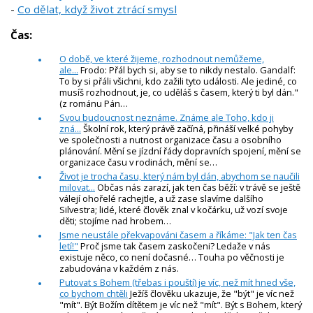
-
Co dělat, když život ztrácí smysl
Čas:
O době, ve které žijeme, rozhodnout nemůžeme,
ale...
Frodo: Přál bych si, aby se to nikdy nestalo. Gandalf:
To by si přáli všichni, kdo zažili tyto události. Ale jediné, co
musíš rozhodnout, je, co uděláš s časem, který ti byl dán."
(z románu Pán…
Svou budoucnost neznáme. Známe ale Toho, kdo ji
zná...
Školní rok, který právě začíná, přináší velké pohyby
ve společnosti a nutnost organizace času a osobního
plánování. Mění se jízdní řády dopravních spojení, mění se
organizace času v rodinách, mění se…
Život je trocha času, který nám byl dán, abychom se naučili
milovat...
Občas nás zarazí, jak ten čas běží: v trávě se ještě
válejí ohořelé rachejtle, a už zase slavíme dalšího
Silvestra; lidé, které člověk znal v kočárku, už vozí svoje
děti; stojíme nad hrobem…
Jsme neustále překvapováni časem a říkáme: "Jak ten čas
letí!"
Proč jsme tak časem zaskočeni? Ledaže v nás
existuje něco, co není dočasné… Touha po věčnosti je
zabudována v každém z nás.
Putovat s Bohem (třebas i pouští) je víc, než mít hned vše,
co bychom chtěli
Ježíš člověku ukazuje, že "být" je víc než
"mít". Být Božím dítětem je víc než "mít". Být s Bohem, který