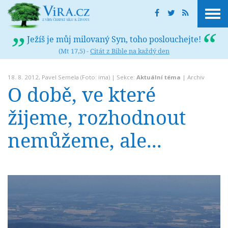
Ježíš je můj milovaný Syn, toho poslouchejte!
(Mt 17,5) -
Citát z Bible na každý den
18. 8. 2012,
Pavel Semela
(Foto: ima) | Sekce:
Aktuální téma
|
Archiv
O době, ve které
žijeme, rozhodnout
nemůžeme, ale...