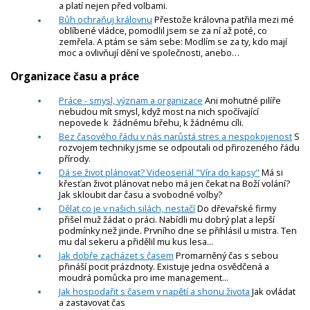
a platí nejen před volbami.
Bůh ochraňuj královnu
Přestože královna patřila mezi mé
oblíbené vládce, pomodlil jsem se za ní až poté, co
zemřela. A ptám se sám sebe: Modlím se za ty, kdo mají
moc a ovlivňují dění ve společnosti, anebo…
Organizace času a práce
Práce - smysl, význam a organizace
Ani mohutné pilíře
nebudou mít smysl, když most na nich spočívající
nepovede k žádnému břehu, k žádnému cíli.
Bez časového řádu v nás narůstá stres a nespokojenost
S
rozvojem techniky jsme se odpoutali od přirozeného řádu
přírody.
Dá se život plánovat? Videoseriál "Víra do kapsy"
Má si
křesťan život plánovat nebo má jen čekat na Boží volání?
Jak skloubit dar času a svobodné volby?
Dělat co je v našich silách, nestačí
Do dřevařské firmy
přišel muž žádat o práci. Nabídli mu dobrý plat a lepší
podmínky než jinde. Prvního dne se přihlásil u mistra. Ten
mu dal sekeru a přidělil mu kus lesa...
Jak dobře zacházet s časem
Promarněný čas s sebou
přináší pocit prázdnoty. Existuje jedna osvědčená a
moudrá pomůcka pro ime management...
Jak hospodařit s časem v napětí a shonu života
Jak ovládat
a zastavovat čas