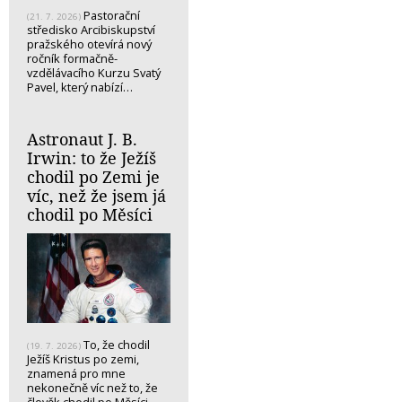
Pastorační
(21. 7. 2026)
středisko Arcibiskupství
pražského otevírá nový
ročník formačně-
vzdělávacího Kurzu Svatý
Pavel, který nabízí…
Astronaut J. B.
Irwin: to že Ježíš
chodil po Zemi je
víc, než že jsem já
chodil po Měsíci
To, že chodil
(19. 7. 2026)
Ježíš Kristus po zemi,
znamená pro mne
nekonečně víc než to, že
člověk chodil po Měsíci.