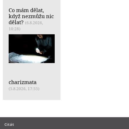
Co mám dělat,
když nezmůžu nic
dělat?
(6.8.2026,
10:28)
charizmata
(5.8.2026, 17:55)
Citát