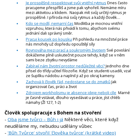
Je prospěšné respektovat svůj vnitřní rytmus
Dnes často
pracujeme přespříliš a jsme pak vyhořelí. Nemáme míru
mezi aktivitou a klidem. Naopak mít svůj určitý rytmus je
prospěšné. I příroda má svůj rytmus a každý člověk…
Kdo se modlí, nemarní čas
Modlitba je mocnou vnitřní
vzpruhou, která nás přivádí k tomu, abychom svému
jednání dali správný směr.
Pracuj kousek po kousku
Při pohledu na množství práce
nás mnohdy už dopředu opouštějí síly
Rovnováha mezi prací a soukromým životem
Své povolání
dokážeme plně uskutečnit pouze tehdy, když se v něm
sami beze zbytku nevydáme
Zabírají nám životní prostor nedůležité věci?
Jednoho dne
přisel do třídy učitel filozofie. Když se studenti usadili, vzal
ze šuplíku nádobu a naplnil ji až po okraj kameny.
Zachová-li člověk řád, nedostane se do zmatků
Jak
organizovat čas, práci a život
Zdrojem workholismu je absence ideje neboli cíle
Marné
je časně vstávat, dlouho vysedávat u práce, jíst chléb
námahy (Žl 127, 1-2)
Člověk spolupracuje s Bohem na stvoření
-
Oba jsme tvůrci – Bůh i já
Některé věci, které když
neuděláme my, nebudou udělány vůbec
-
'Bůh Tvůrce' stvořil 'člověka tvůrce' (krátké video)