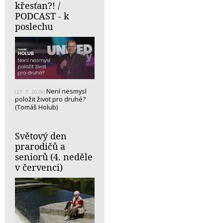
křesťan?! /
PODCAST - k
poslechu
Není nesmysl
(27. 7. 2026)
položit život pro druhé?
(Tomáš Holub)
Světový den
prarodičů a
seniorů (4. neděle
v červenci)