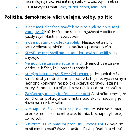
nás miluje, je víc, než mít majetek, vliv, zážitky... Třebas…
Další texty k tématu:
čas, budoucnost, minulost...
Politika, demokracie, věci veřejné, volby, politici
Jak se mají křesťané stavět k politice a jak se do ní mají
zapojovat?
Každý křesťan se má angažovat v politice –
každý svým vlastním způsobem.
Jak se postavit k výsledku voleb?
Nasazovat se pro
spravedlivou společnost a počítat s protivenstvími.
Křesťané mají svojí modlitbou doprovázet politiky,
i ty
chybující
Nemodlit se za své vládce je hřích
„Nemodlit se za své
vládce je hřích“, řekl papež František.
Který politik tě nejvíc štve? Žehnej mu
Jeden politik nás
straší, druhý nudí, třetího se opravdu bojíme. Vybav si nyní
jednoho konkrétního politika, který ti opravdu leze na
nervy. Žehnej mu a přijmi ho na nějakou dobu za svého.
Za všechny politiky je třeba se i modlit
Ať si někdo myslí, že
ten či onen politik je komunista nebo zkorumpovaný, je
třeba se za něj modlit!
Nechápu proč se modlit za prezidenta
Musím se zeptat,
proč se modlit za nového prezidenta. Nechápu ty blbce,
co ho volí.
S blížícími se volbami se prohlubují rozdělení
Jak bojovat
proti nim bojovat? Výzva apoštola Pavla působí naléhavě