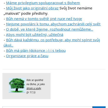
-
Máme privilegium spolupracovat s Bohem
-
Můj život jako originální obraz
Svůj život nemáme
„malovat“ podle předlohy.
-
Bůh nemá v tomto světě jiné ruce než tvoje
-
Nejsme povoláni k tomu, abychom zachránili celý svět
-
O době, ve které žijeme, rozhodnout nemůžeme...
-
Abys mohl být užitečný, užitečná
-
Bůh dává každému, co potřebuje, aby mohl splnit svůj
úkol...
-
Bůh má plán (dokonce :-) i s tebou
-
Organizace práce a času
Kdo se spoléhá
na Boha, je jako
strom u vody
.
(Jr 17,5)