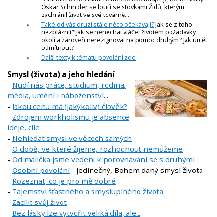
Oskar Schindler se loučí se stovkami Židů, kterým
zachránil život ve své továrně...
Také od vás druzí stále něco očekávají?
Jak se z toho
nezbláznit? Jak se nenechat vláčet životem požadavky
okolí a zároveň nerezignovat na pomoc druhým? Jak umět
odmítnout?
Další texty k tématu povolání zde
Smysl (života) a jeho hledání
-
Nudí nás práce, studium, rodina,
média, umění i náboženství
...
-
Jakou cenu má (jakýkoliv) člověk?
-
Zdrojem workholismu je absence
ideje, cíle
-
Nehledat smysl ve věcech samých
-
O době, ve které žijeme, rozhodnout nemůžeme
-
Od malička jsme vedeni k porovnávání se s druhými
-
Osobní povolání
- jedinečný, Bohem daný smysl života
-
Rozeznat, co je pro mě dobré
-
Tajemství šťastného a smysluplného života
-
Zacílit svůj život
-
Bez lásky lze vytvořit veliká díla, ale...