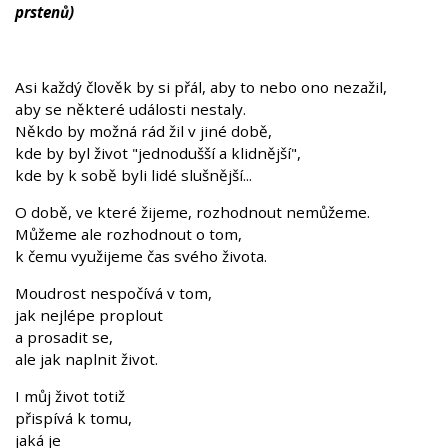
prstenů)
Asi každý člověk by si přál, aby to nebo ono nezažil,
aby se některé události nestaly.
Někdo by možná rád žil v jiné době,
kde by byl život "jednodušší a klidnější",
kde by k sobě byli lidé slušnější...
O době, ve které žijeme, rozhodnout nemůžeme.
Můžeme ale rozhodnout o tom,
k čemu využijeme čas svého života.
Moudrost nespočívá v tom,
jak nejlépe proplout
a prosadit se,
ale jak naplnit život.
I můj život totiž
přispívá k tomu,
jaká je