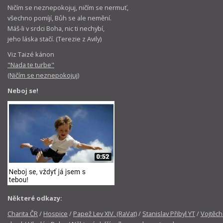
Ničím se neznepokojuj, ničím se nermuť,
všechno pomíjí, Bůh se ale nemění.
Máš-li v srdci Boha, nic ti nechybí,
jeho láska stačí. (Terezie z Avily)
Viz Taizé kánon
"Nada te turbe"
(Ničím se neznepokojuj)
Neboj se!
Některé odkazy:
Charita ČR
/
Hospice
/
Papež Lev XIV. (RaVat)
/
Stanislav Přibyl YT
/
Vojtěch