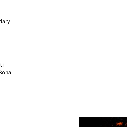
 dary
ti
 Boha.