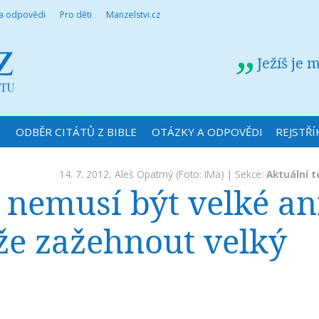
 a odpovědi
Pro děti
Manzelstvi.cz
Ježíš je 
N
ODBĚR CITÁTŮ Z BIBLE
OTÁZKY A ODPOVĚDI
REJSTŘÍ
14. 7. 2012,
Aleš Opatrný
(Foto: IMa) | Sekce:
Aktuální 
nemusí být velké an
že zažehnout velký