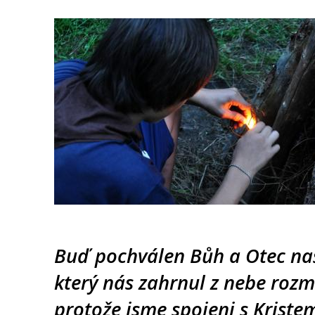
Buď pochválen Bůh a Otec naš
který nás zahrnul z nebe roz
protože jsme spojeni s Kristem.