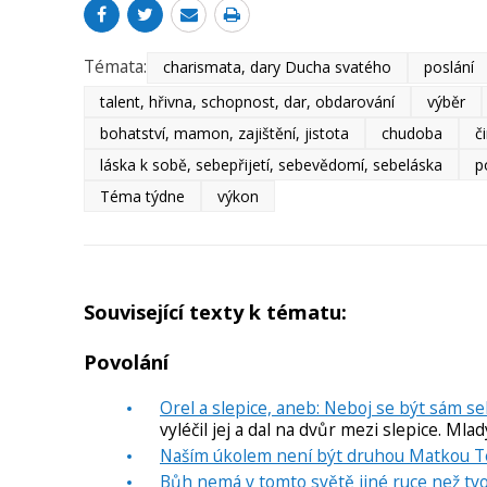
Témata:
charismata, dary Ducha svatého
poslání
talent, hřivna, schopnost, dar, obdarování
výběr
bohatství, mamon, zajištění, jistota
chudoba
č
láska k sobě, sebepřijetí, sebevědomí, sebeláska
p
Téma týdne
výkon
Související texty k tématu:
Povolání
Orel a slepice, aneb: Neboj se být sám se
vyléčil jej a dal na dvůr mezi slepice. Mlad
Naším úkolem není být druhou Matkou 
Bůh nemá v tomto světě jiné ruce než tvo