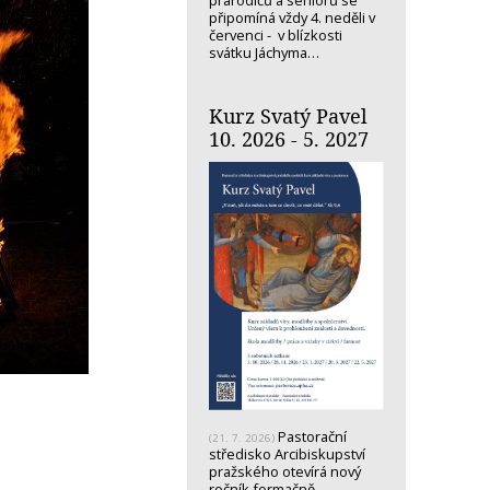
prarodičů a seniorů se
připomíná vždy 4. neděli v
červenci - v blízkosti
svátku Jáchyma…
Kurz Svatý Pavel
10. 2026 - 5. 2027
Pastorační
(21. 7. 2026)
středisko Arcibiskupství
pražského otevírá nový
ročník formačně-