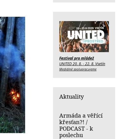
Festival pro mládež
UNITED 20. 8. - 22. 8. Vsetín
Mediálně spolupracujeme
Aktuality
Armáda a věřící
křesťan?! /
PODCAST - k
poslechu