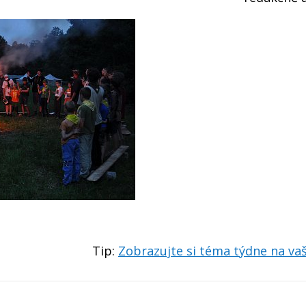
Tip:
Zobrazujte si téma týdne na v