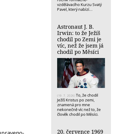
vzdělávacího Kurzu Svatý
Pavel, který nabízí…
Astronaut J. B.
Irwin: to že Ježíš
chodil po Zemi je
víc, než že jsem já
chodil po Měsíci
To, že chodil
(19. 7. 2026)
Ježíš Kristus po zemi,
znamená pro mne
nekonečně víc než to, že
člověk chodil po Měsíci.
20. července 1969
upraveno-