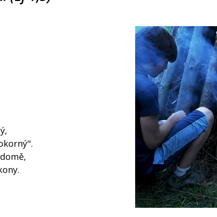
ý,
pokorný".
vědomě,
kony.