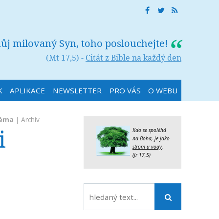
můj milovaný Syn, toho poslouchejte!
(Mt 17,5) -
Citát z Bible na každý den
K
APLIKACE
NEWSLETTER
PRO VÁS
O WEBU
téma
|
Archiv
i
Kdo se spoléhá
na Boha, je jako
strom u vody
.
(Jr 17,5)