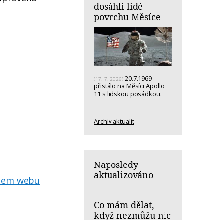
dosáhli lidé
povrchu Měsíce
20.7.1969
(17. 7. 2026)
přistálo na Měsíci Apollo
11 s lidskou posádkou.
Archiv aktualit
Naposledy
aktualizováno
ašem webu
Co mám dělat,
když nezmůžu nic