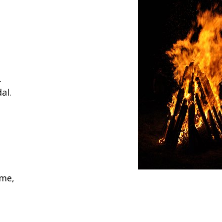
.
al.
eme,