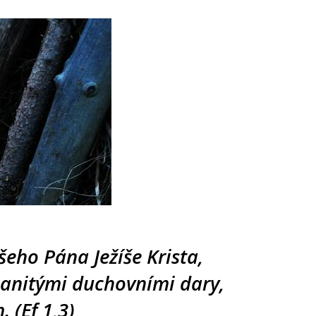
eho Pána Ježíše Krista,
manitými duchovními dary,
 (Ef 1,3)