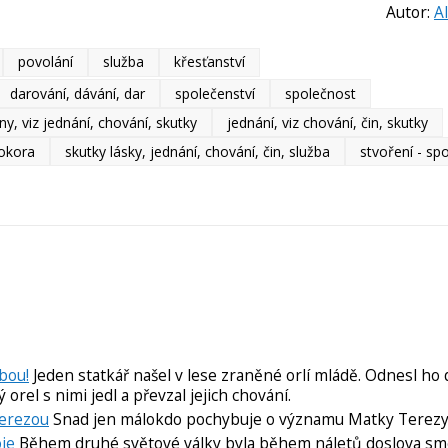
Autor:
A
povolání
služba
křesťanství
darování, dávání, dar
společenství
společnost
iny, viz jednání, chování, skutky
jednání, viz chování, čin, skutky
okora
skutky lásky, jednání, chování, čin, služba
stvoření - sp
bou!
Jeden statkář našel v lese zraněné orlí mládě. Odnesl ho
ý orel s nimi jedl a převzal jejich chování.
Terezou
Snad jen málokdo pochybuje o významu Matky Terezy. 
je
Během druhé světové války byla během náletů doslova s