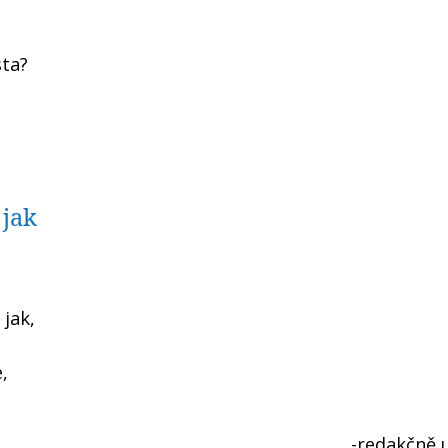
sta?
 jak
 jak,
,
-redakčně 