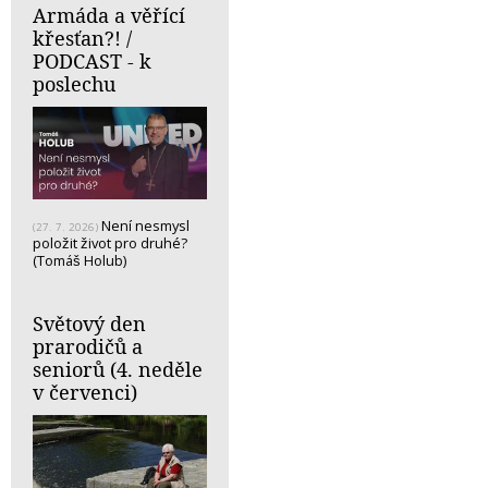
Armáda a věřící
křesťan?! /
PODCAST - k
poslechu
Není nesmysl
(27. 7. 2026)
položit život pro druhé?
(Tomáš Holub)
Světový den
prarodičů a
seniorů (4. neděle
v červenci)