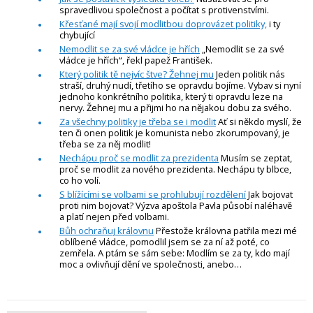
spravedlivou společnost a počítat s protivenstvími.
Křesťané mají svojí modlitbou doprovázet politiky,
i ty
chybující
Nemodlit se za své vládce je hřích
„Nemodlit se za své
vládce je hřích“, řekl papež František.
Který politik tě nejvíc štve? Žehnej mu
Jeden politik nás
straší, druhý nudí, třetího se opravdu bojíme. Vybav si nyní
jednoho konkrétního politika, který ti opravdu leze na
nervy. Žehnej mu a přijmi ho na nějakou dobu za svého.
Za všechny politiky je třeba se i modlit
Ať si někdo myslí, že
ten či onen politik je komunista nebo zkorumpovaný, je
třeba se za něj modlit!
Nechápu proč se modlit za prezidenta
Musím se zeptat,
proč se modlit za nového prezidenta. Nechápu ty blbce,
co ho volí.
S blížícími se volbami se prohlubují rozdělení
Jak bojovat
proti nim bojovat? Výzva apoštola Pavla působí naléhavě
a platí nejen před volbami.
Bůh ochraňuj královnu
Přestože královna patřila mezi mé
oblíbené vládce, pomodlil jsem se za ní až poté, co
zemřela. A ptám se sám sebe: Modlím se za ty, kdo mají
moc a ovlivňují dění ve společnosti, anebo…