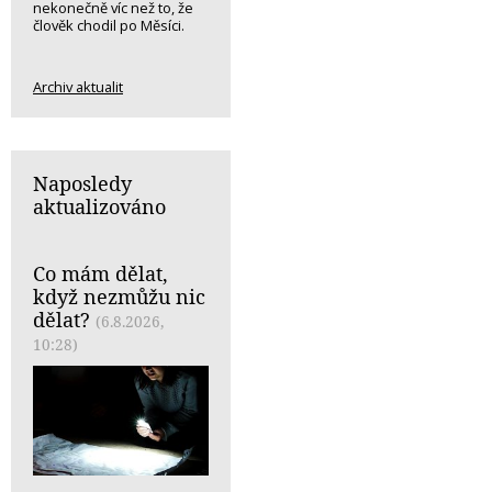
nekonečně víc než to, že
člověk chodil po Měsíci.
Archiv aktualit
Naposledy
aktualizováno
Co mám dělat,
když nezmůžu nic
dělat?
(6.8.2026,
10:28)