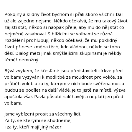
Pokojný a klidný život bychom si přáli skoro všichni. Dál
už ale zajedno nejsme. Někdo očekává, že mu takový život
zajistí stát, někdo si naopak přeje, aby mu do něj stát co
nejméně zasahoval. S blížícími se volbami se různá
rozdělení prohlubují, někdo očekává, že mu poklidný
život přinese změna těch, kdo vládnou, někdo se toho
děsí. Dialog mezi jinak smýšlejícími skupinami je někdy
téměř nemožný.
Bývá zvykem, že křesťané jsou představiteli církve před
volbami vyzýváni k modlitbě za moudrost pro voliče, za
průběh voleb a za ty, kterým v nich bude svěřena moc a
budou se podílet na další vládě. Je to jistě na místě. Výzva
apoštola však Pavla působí naléhavěji a neplatí jen před
volbami.
Jsme vybízeni prosit za všechny lidi.
Za ty, se kterými se shodneme,
i za ty, kteří mají jiný názor.