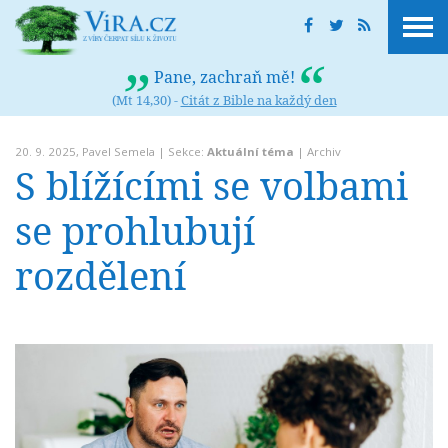
Pane, zachraň mě!
(Mt 14,30) -
Citát z Bible na každý den
20. 9. 2025,
Pavel Semela
| Sekce:
Aktuální téma
|
Archiv
S blížícími se volbami
se prohlubují
rozdělení