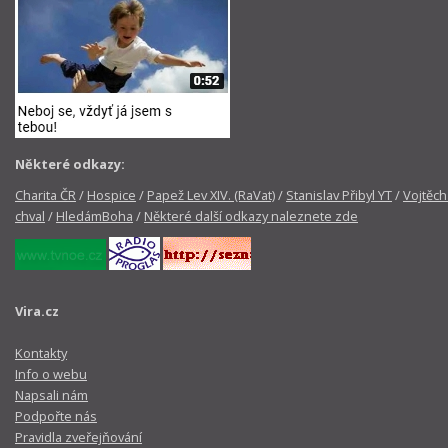
Některé odkazy:
Charita ČR
/
Hospice
/
Papež Lev XIV. (RaVat)
/
Stanislav Přibyl YT
/
Vojtěch
chval
/
HledámBoha
/
Některé další odkazy naleznete zde
Vira.cz
Kontakty
Info o webu
Napsali nám
Podpořte nás
Pravidla zveřejňování