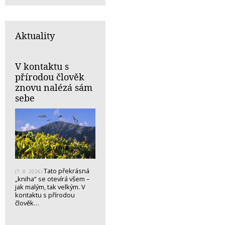
Aktuality
V kontaktu s
přírodou člověk
znovu nalézá sám
sebe
Tato překrásná
(7. 8. 2026)
„kniha“ se otevírá všem –
jak malým, tak velkým. V
kontaktu s přírodou
člověk…