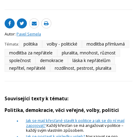
Autor:
Pavel Semela
politika
volby - politické
modlitba přímluvná
Témata:
modlitba za nepřátele
pluralita, mnohost, různost
společnost
demokracie
láska k nepřátelům
nepřítel, nepřátelé
rozdílnost, pestrost, pluralita
Související texty k tématu:
Politika, demokracie, věci veřejné, volby, politici
Jak se mají křesťané stavět k politice a jak se do ní mají
zapojovat?
Každý křesťan se má angažovat v politice –
každý svým vlastním způsobem.
Jak se postavit k výsledku voleb?
Nasazovat se pro