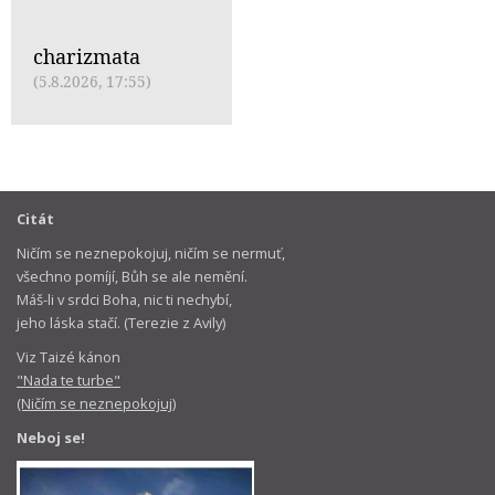
charizmata
(5.8.2026, 17:55)
Citát
Ničím se neznepokojuj, ničím se nermuť,
všechno pomíjí, Bůh se ale nemění.
Máš-li v srdci Boha, nic ti nechybí,
jeho láska stačí. (Terezie z Avily)
Viz Taizé kánon
"Nada te turbe"
(Ničím se neznepokojuj)
Neboj se!