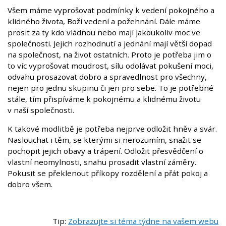
Všem máme vyprošovat podmínky k vedení pokojného a
klidného života, Boží vedení a požehnání. Dále máme
prosit za ty kdo vládnou nebo mají jakoukoliv moc ve
společnosti. Jejich rozhodnutí a jednání mají větší dopad
na společnost, na život ostatních. Proto je potřeba jim o
to víc vyprošovat moudrost, sílu odolávat pokušení moci,
odvahu prosazovat dobro a spravedlnost pro všechny,
nejen pro jednu skupinu či jen pro sebe. To je potřebné
stále, tím přispíváme k pokojnému a klidnému životu
v naší společnosti.
K takové modlitbě je potřeba nejprve odložit hněv a svár.
Naslouchat i těm, se kterými si nerozumím, snažit se
pochopit jejich obavy a trápení. Odložit přesvědčení o
vlastní neomylnosti, snahu prosadit vlastní záměry.
Pokusit se překlenout příkopy rozdělení a přát pokoj a
dobro všem.
Tip:
Zobrazujte si téma týdne na vašem webu