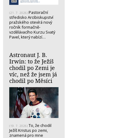
Pastorační
(21. 7. 2026)
středisko Arcibiskupství
pražského otevírá nový
ročník formačně-
vzdělávacího Kurzu Svatý
Pavel, který nabízí…
Astronaut J. B.
Irwin: to že Ježíš
chodil po Zemi je
víc, než že jsem já
chodil po Měsíci
To, že chodil
(19. 7. 2026)
Ježíš Kristus po zemi,
znamená pro mne