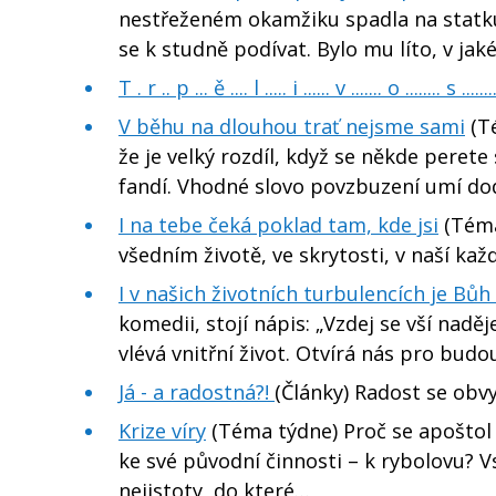
nestřeženém okamžiku spadla na statku 
se k studně podívat. Bylo mu líto, v jak
T . r .. p ... ě .... l ..... i ...... v ....... o ........ s .......
V běhu na dlouhou trať nejsme sami
(Té
že je velký rozdíl, když se někde peret
fandí. Vhodné slovo povzbuzení umí d
I na tebe čeká poklad tam, kde jsi
(Téma
všedním životě, ve skrytosti, v naší ka
I v našich životních turbulencích je Bůh
komedii, stojí nápis: „Vzdej se vší nad
vlévá vnitřní život. Otvírá nás pro bud
Já - a radostná?!
(Články) Radost se obvy
Krize víry
(Téma týdne) Proč se apoštol 
ke své původní činnosti – k rybolovu? V
nejistoty, do které…