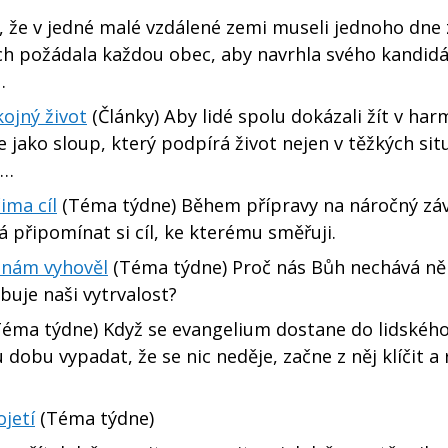
í, že v jedné malé vzdálené zemi museli jednoho dne 
h požádala každou obec, aby navrhla svého kandidá
…
kojný život
(Články) Aby lidé spolu dokázali žít v har
je jako sloup, který podpírá život nejen v těžkých sit
i…
ima cíl
(Téma týdne) Během přípravy na náročný zá
á připomínat si cíl, ke kterému směřuji.
 nám vyhověl
(Téma týdne) Proč nás Bůh nechává ně
buje naši vytrvalost?
éma týdne) Když se evangelium dostane do lidského
dobu vypadat, že se nic neděje, začne z něj klíčit a 
jetí
(Téma týdne)