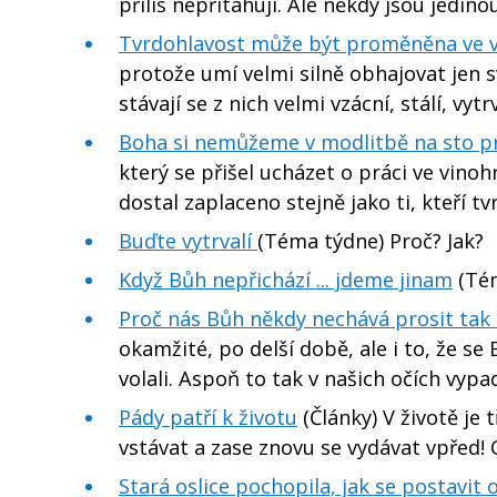
příliš nepřitahují. Ale někdy jsou jedino
Tvrdohlavost může být proměněna ve v
protože umí velmi silně obhajovat jen sv
stávají se z nich velmi vzácní, stálí, vytr
Boha si nemůžeme v modlitbě na sto pr
který se přišel ucházet o práci ve vino
dostal zaplaceno stejně jako ti, kteří tv
Buďte vytrvalí
(Téma týdne) Proč? Jak?
Když Bůh nepřichází ... jdeme jinam
(Tém
Proč nás Bůh někdy nechává prosit tak
okamžité, po delší době, ale i to, že se
volali. Aspoň to tak v našich očích vypa
Pády patří k životu
(Články) V životě je 
vstávat a zase znovu se vydávat vpřed! 
Stará oslice pochopila, jak se postavit