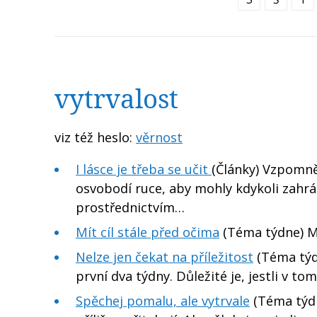
vytrvalost
viz též heslo:
věrnost
I lásce je třeba se učit
(Články) Vzpomněl
osvobodí ruce, aby mohly kdykoli zahrá
prostřednictvím…
Mít cíl stále před očima
(Téma týdne) Mn
Nelze jen čekat na příležitost
(Téma týdn
první dva týdny. Důležité je, jestli v 
Spěchej pomalu, ale vytrvale
(Téma týdn