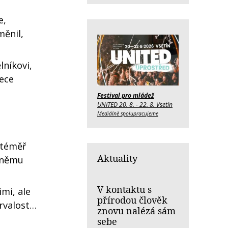
e,
měnil,
lníkovi,
řece
Festival pro mládež
UNITED 20. 8. - 22. 8. Vsetín
Mediálně spolupracujeme
 téměř
Aktuality
k němu
V kontaktu s
imi, ale
přírodou člověk
trvalost…
znovu nalézá sám
sebe