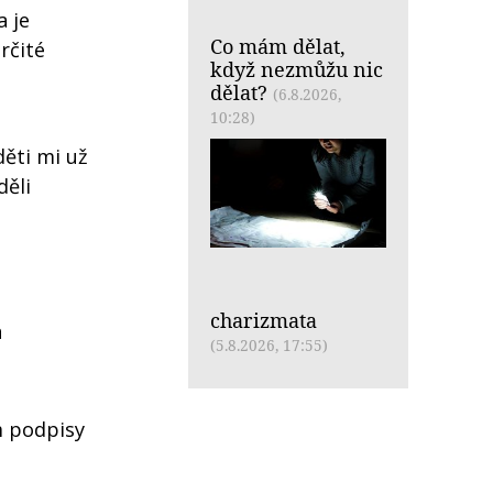
a je
Co mám dělat,
rčité
když nezmůžu nic
dělat?
(6.8.2026,
10:28)
děti mi už
děli
charizmata
a
(5.8.2026, 17:55)
m podpisy