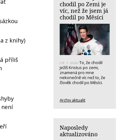
vat
chodil po Zemi je
víc, než že jsem já
chodil po Měsíci
 sázkou
a z knihy)
 příliš
To, že chodil
(19. 7. 2026)
n
Ježíš Kristus po zemi,
znamená pro mne
nekonečně víc než to, že
člověk chodil po Měsíci.
shyby
Archiv aktualit
 není
eří
Naposledy
aktualizováno