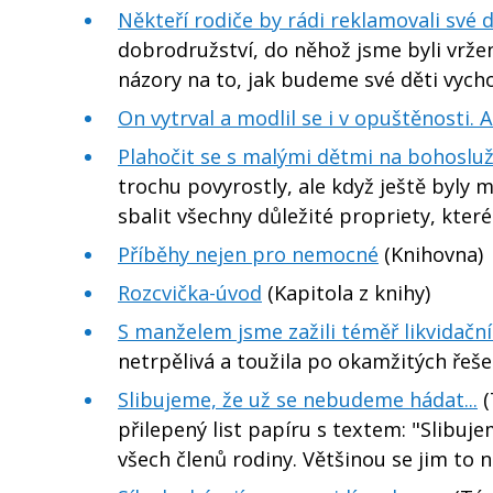
Někteří rodiče by rádi reklamovali své 
dobrodružství, do něhož jsme byli vrže
názory na to, jak budeme své děti vych
On vytrval a modlil se i v opuštěnosti. A
Plahočit se s malými dětmi na bohoslu
trochu povyrostly, ale když ještě byly m
sbalit všechny důležité propriety, kter
Příběhy nejen pro nemocné
(Knihovna)
Rozcvička-úvod
(Kapitola z knihy)
S manželem jsme zažili téměř likvidační
netrpělivá a toužila po okamžitých řeše
Slibujeme, že už se nebudeme hádat...
(
přilepený list papíru s textem: "Slibu
všech členů rodiny. Většinou se jim to 