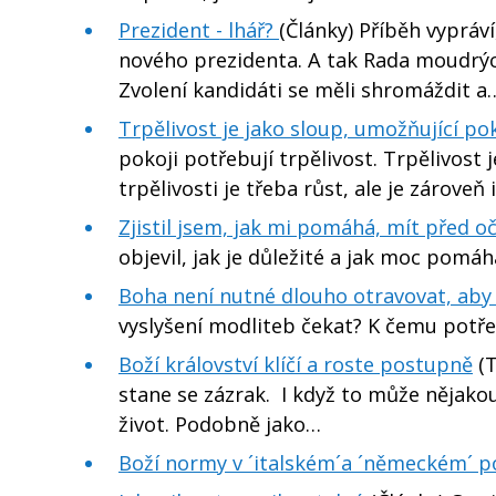
Prezident - lhář?
(Články) Příběh vypráv
nového prezidenta. A tak Rada moudrýc
Zvolení kandidáti se měli shromáždit a
Trpělivost je jako sloup, umožňující po
pokoji potřebují trpělivost. Trpělivost 
trpělivosti je třeba růst, ale je zároveň 
Zjistil jsem, jak mi pomáhá, mít před oč
objevil, jak je důležité a jak moc pomáh
Boha není nutné dlouho otravovat, aby
vyslyšení modliteb čekat? K čemu potře
Boží království klíčí a roste postupně
(T
stane se zázrak. I když to může nějakou 
život. Podobně jako…
Boží normy v ´italském´a ´německém´ po