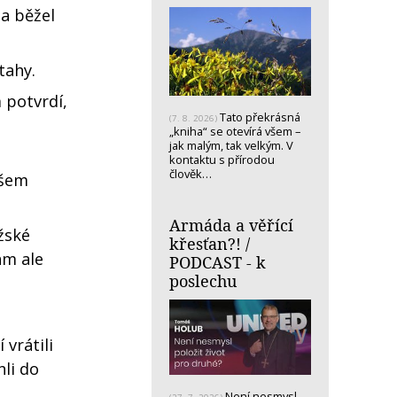
a běžel
tahy.
 potvrdí,
Tato překrásná
(7. 8. 2026)
„kniha“ se otevírá všem –
jak malým, tak velkým. V
kontaktu s přírodou
člověk…
ašem
Armáda a věřící
žské
křesťan?! /
ám ale
PODCAST - k
poslechu
vrátili
hli do
Není nesmysl