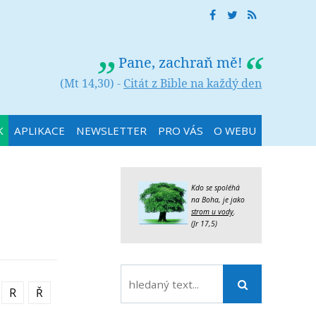
Pane, zachraň mě!
(Mt 14,30) -
Citát z Bible na každý den
K
APLIKACE
NEWSLETTER
PRO VÁS
O WEBU
Kdo se spoléhá
na Boha, je jako
strom u vody
.
(Jr 17,5)
R
Ř