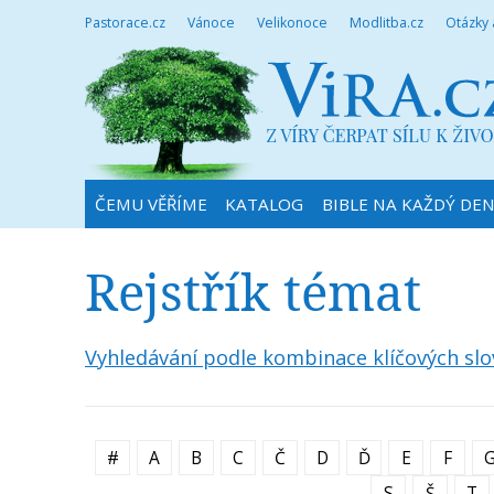
Pastorace.cz
Vánoce
Velikonoce
Modlitba.cz
Otázky
ČEMU VĚŘÍME
KATALOG
BIBLE NA KAŽDÝ DE
Rejstřík témat
Vyhledávání podle kombinace klíčových slo
#
A
B
C
Č
D
Ď
E
F
S
Š
T