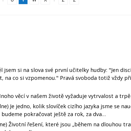
 jsem si na slova své první učitelky hudby: "Jen disci
t, na co si vzpomenou." Pravá svoboda totiž vždy př
oho věcí v našem životě vyžaduje vytrvalost a trpěli
e) Je jedno, kolik slovíček cizího jazyka jsme se nauč
tom budeme pokračovat ještě za rok, za dva…
e) Životní řešení, které jsou „během na dlouhou trať