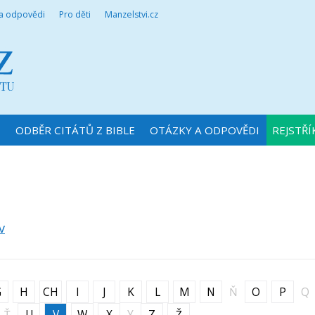
 a odpovědi
Pro děti
Manzelstvi.cz
N
ODBĚR CITÁTŮ Z BIBLE
OTÁZKY A ODPOVĚDI
REJSTŘÍ
v
G
H
CH
I
J
K
L
M
N
Ň
O
P
Q
Ť
U
V
W
X
Y
Z
Ž