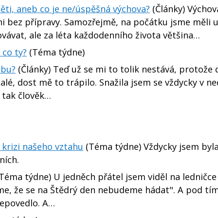
děti, aneb co je ne/úspěšná výchova?
(Články) Výchov
ni bez přípravy. Samozřejmě, na počátku jsme měli u
ovávat, ale za léta každodenního života většina…
 co ty?
(Téma týdne)
žbu?
(Články) Teď už se mi to tolik nestává, protože 
alé, dost mě to trápilo. Snažila jsem se vždycky v ne
é tak člověk…
 krizi našeho vztahu
(Téma týdne) Vždycky jsem byl
ních.
Téma týdne) U jedněch přátel jsem viděl na ledničce
jeme, že se na Štědrý den nebudeme hádat". A pod tí
nepovedlo. A…