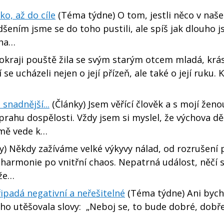
o, až do cíle
(Téma týdne) O tom, jestli něco v naš
šením jsme se do toho pustili, ale spíš jak dlouho 
cha…
okraji pouště žila se svým starým otcem mladá, krá
e ucházeli nejen o její přízeň, ale také o její ruku. 
snadnější...
(Články) Jsem věřící člověk a s mojí že
 prahu dospělosti. Vždy jsem si myslel, že výchova dět
t mě vede k…
y) Někdy zažíváme velké výkyvy nálad, od rozrušení 
í harmonie po vnitřní chaos. Nepatrná událost, něčí s
ůže…
padá negativní a neřešitelné
(Téma týdne) Ani bych
oho utěšovala slovy: „Neboj se, to bude dobré, dobř