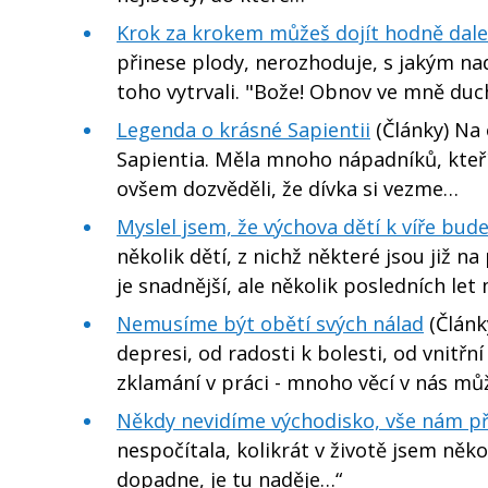
Krok za krokem můžeš dojít hodně dalek
přinese plody, nerozhoduje, s jakým nad
toho vytrvali. "Bože! Obnov ve mně du
Legenda o krásné Sapientii
(Články) Na 
Sapientia. Měla mnoho nápadníků, kteří s
ovšem dozvěděli, že dívka si vezme…
Myslel jsem, že výchova dětí k víře bude 
několik dětí, z nichž některé jsou již na
je snadnější, ale několik posledních le
Nemusíme být obětí svých nálad
(Článk
depresi, od radosti k bolesti, od vnitřn
zklamání v práci - mnoho věcí v nás m
Někdy nevidíme východisko, vše nám při
nespočítala, kolikrát v životě jsem něk
dopadne, je tu naděje…“