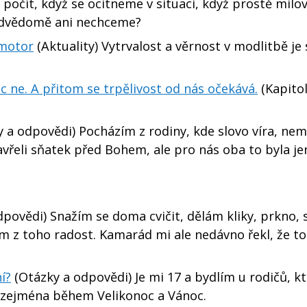
 počít, když se ocitneme v situaci, když prostě milo
odvědomě ani nechceme?
 motor
(Aktuality) Vytrvalost a věrnost v modlitbě je
moc ne. A přitom se trpělivost od nás očekává.
(Kapitol
 a odpovědi) Pocházím z rodiny, kde slovo víra, nemá
vřeli sňatek před Bohem, ale pro nás oba to byla je
povědi) Snažím se doma cvičit, dělám kliky, prkno, 
ám z toho radost. Kamarád mi ale nedávno řekl, že to
í?
(Otázky a odpovědi) Je mi 17 a bydlím u rodičů, kt
, zejména během Velikonoc a Vánoc.