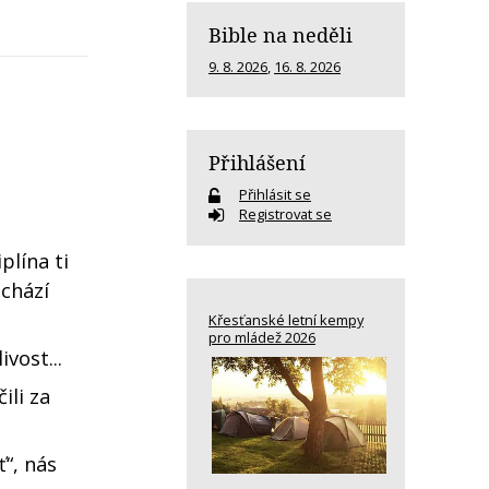
Bible na neděli
9. 8. 2026
,
16. 8. 2026
Přihlášení
Přihlásit se
Registrovat se
plína ti
ichází
Křesťanské letní kempy
pro mládež 2026
vost...
ili za
“, nás