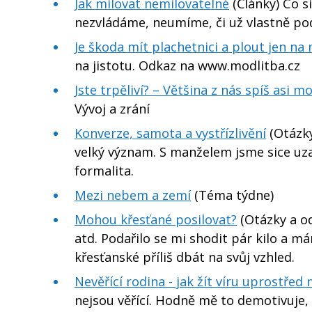
Jak milovat nemilovatelné
(Články) Co si
nezvládáme, neumíme, či už vlastně p
Je škoda mít plachetnici a plout jen na
na jistotu. Odkaz na www.modlitba.cz
Jste trpěliví? – Většina z nás spíš asi 
Vývoj a zrání
Konverze, samota a vystřízlivění
(Otázky
velký význam. S manželem jsme sice uza
formalita.
Mezi nebem a zemí
(Téma týdne)
Mohou křesťané posilovat?
(Otázky a od
atd. Podařilo se mi shodit pár kilo a m
křesťanské příliš dbát na svůj vzhled.
Nevěřící rodina - jak žít víru uprostřed n
nejsou věřící. Hodně mě to demotivuje