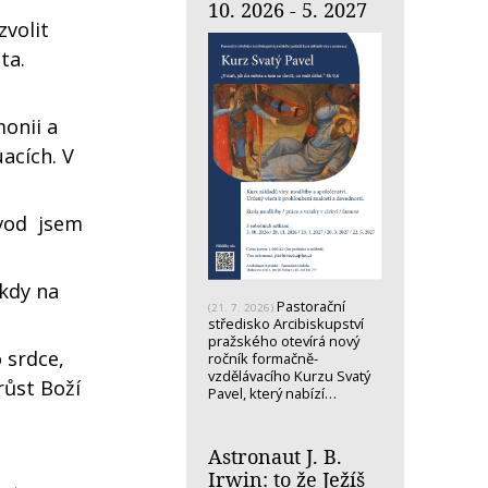
10. 2026 - 5. 2027
zvolit
ta.
monii a
uacích. V
vod jsem
kdy na
Pastorační
(21. 7. 2026)
středisko Arcibiskupství
pražského otevírá nový
 srdce,
ročník formačně-
vzdělávacího Kurzu Svatý
růst Boží
Pavel, který nabízí…
Astronaut J. B.
Irwin: to že Ježíš