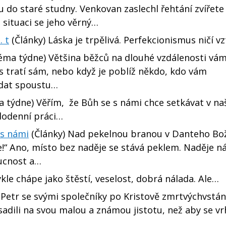
do staré studny. Venkovan zaslechl řehtání zvířete 
é situaci se jeho věrný…
.. t
(Články) Láska je trpělivá. Perfekcionismus ničí vz
ma týdne) Většina běžců na dlouhé vzdálenosti vám
e s tratí sám, nebo když je poblíž někdo, kdo vám
odat spoustu…
 týdne) Věřím, že Bůh se s námi chce setkávat v n
ždodenní práci…
 s námi
(Články) Nad pekelnou branou v Danteho Bo
ěje!“ Ano, místo bez naděje se stává peklem. Naděje n
oucnost a…
kle chápe jako štěstí, veselost, dobrá nálada. Ale…
Petr se svými společníky po Kristově zmrtvýchvstání 
sadili na svou malou a známou jistotu, než aby se vr