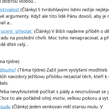
u dobrou volbou...
ytrvalost
(Články) S tvrdohlavými lidmi nežije nejlép
é argumenty. Když ale tito lidé Pánu dovolí, aby je 
valí a…
ocent ´přivolat´
(Články) V Bibli najdeme příběh o dě
hradu na poslední chvíli. Moc toho nenapracoval, a p
rdě dřeli celý…
a týdne)
 dlouho?
(Téma týdne) Zažil jsem vyslyšení modliteb
 Bůh navzdory Ježíšovu příslibu nezastal těch, kteří 
dalo.
třeba nevyhnutelně počítat s pády a nevzrušovat se j
Chce to ale pořádně silný motiv, velkou pokoru a vy
 osudu
(Články) Jeden venkovan měl starou mulu. V