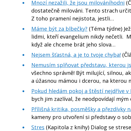
Mnozí nezažili, že jsou milováníhodni
(Č
dostatečně milováni. Tento strach určitě
Z toho pramení nejistota, jestli…
Máme být za blbečky?
(Téma týdne) Jež
lidmi, kteří evangelium nikdy nečetli.
když ale chceme brát jeho slova…
Nejsem šťastná, a je to tvoje chyba!
(Člá
Nemusím splňovat představu, kterou js
všechno správně! Být milující, silnou, 
a úžasnou mámou i dcerou, na kterou m
Pokud hledám pokoj a štěstí nejdříve v
bych jim zazlíval, že neodpovídají mým
Přílišná kritika, posměšky a přezdívky
kameny pro utvoření si představy o sobě 
Stres
(Kapitola z knihy) Dialog se stre