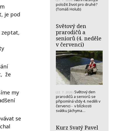
(27. 7. 2026)
položit život pro druhé?
ém
(Tomáš Holub)
, je pod
Světový den
prarodičů a
 zeptat,
seniorů (4. neděle
v červenci)
ty
ání
t, že
usíme my
Světový den
(22. 7. 2026)
prarodičů a seniorů se
adšení
připomíná vždy 4. neděli v
červenci - v blízkosti
svátku Jáchyma…
vávat se
chal
Kurz Svatý Pavel