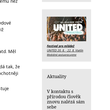
nému než
vdové
iž
Festival pro mládež
UNITED 20. 8. - 22. 8. Vsetín
atd. Měl
Mediálně spolupracujeme
á tak, že
ochotněji
Aktuality
stuje
V kontaktu s
přírodou člověk
znovu nalézá sám
sebe