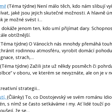
mi!
(Téma týdne) Není málo těch, kdo nám slibují vy
dívat, jaké jsou jejich skutečné možnosti. A hlavně ú
ak je možné svést i…
 dokáže jenom ten, kdo umí přijímat dary. Schopnos
le obtížnější.
(Téma týdne) O Vánocích nás mnohdy přemáhá tou
achránit rodinnou atmosféru, vyrobit domácí pohodu
gnace, strach,…
(Téma týdne) Zažili jste už někdy posměch či pohrd
blbce“ v oboru, ve kterém se nevyznáte, ale on je v 
eativní strategii...
stí,
(Články) To, co Dostojevský ve svém románu Idio
mén, s nímž se často setkáváme i my. Ať lidé touží po
koušejí, že se…