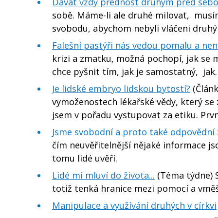
Dávat vždy přednost druhým před seb
sobě. Máme-li ale druhé milovat, musí
svobodu, abychom nebyli vláčeni druhý
Falešní pastýři nás vedou pomalu a ne
krizi a zmatku, možná pochopí, jak se m
chce pyšnit tím, jak je samostatný, jak
Je lidské embryo lidskou bytostí?
(Článk
vymoženostech lékařské vědy, který se 
jsem v pořadu vystupovat za etiku. Prv
Jsme svobodní a proto také odpovědní z
čím neuvěřitelnější nějaké informace js
tomu lidé uvěří.
Lidé mi mluví do života...
(Téma týdne) Si
totiž tenká hranice mezi pomocí a vmě
Manipulace a využívání druhých v církvi