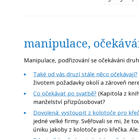
manipulace, očekává
Manipulace, podřizování se očekáváni druh
Také od vás druzí stále něco očekávají?
životem požadavky okolí a zároveň ne
Co očekávat po svatbě?
(Kapitola z kni
manželství přizpůsobovat?
Dovolená: vystoupit z kolotoče pro kře
jedné velké firmy. Svěřovali se mi, že to
úniku jakoby z kolotoče pro křečka. Al