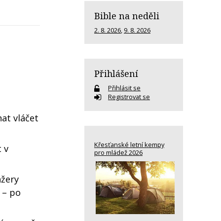
Bible na neděli
2. 8. 2026
,
9. 8. 2026
Přihlášení
Přihlásit se
Registrovat se
at vláčet
Křesťanské letní kempy
 v
pro mládež 2026
ažery
a – po