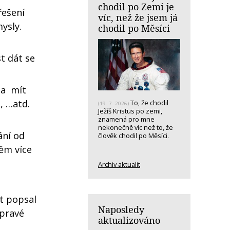
chodil po Zemi je
řešení
víc, než že jsem já
mysly.
chodil po Měsíci
t dát se
ha mít
, …atd.
To, že chodil
(19. 7. 2026)
Ježíš Kristus po zemi,
znamená pro mne
nekonečně víc než to, že
ání od
člověk chodil po Měsíci.
něm více
Archiv aktualit
t popsal
Naposledy
 pravé
aktualizováno