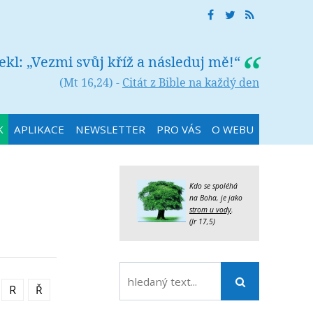
řekl: „Vezmi svůj kříž a následuj mě!“
(Mt 16,24) -
Citát z Bible na každý den
K
APLIKACE
NEWSLETTER
PRO VÁS
O WEBU
Kdo se spoléhá
na Boha, je jako
strom u vody
.
(Jr 17,5)
R
Ř