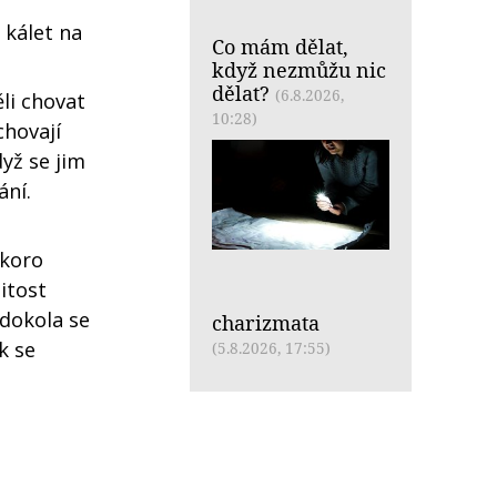
 kálet na
Co mám dělat,
když nezmůžu nic
dělat?
(6.8.2026,
li chovat
10:28)
chovají
yž se jim
ání.
skoro
itost
 dokola se
charizmata
k se
(5.8.2026, 17:55)