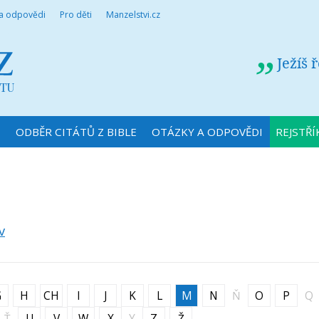
 a odpovědi
Pro děti
Manzelstvi.cz
Ježíš 
N
ODBĚR CITÁTŮ Z BIBLE
OTÁZKY A ODPOVĚDI
REJSTŘÍ
v
G
H
CH
I
J
K
L
M
N
Ň
O
P
Q
Ť
U
V
W
X
Y
Z
Ž