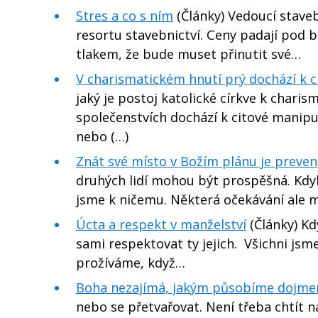
Stres a co s ním
(Články) Vedoucí staveb
resortu stavebnictví. Ceny padají pod
tlakem, že bude muset přinutit své…
V charismatickém hnutí prý dochází k c
jaký je postoj katolické církve k chari
společenstvích dochází k citové manipul
nebo (…)
Znát své místo v Božím plánu je prevence
druhých lidí mohou být prospěšná. Kdy
jsme k ničemu. Některá očekávání ale 
Úcta a respekt v manželství
(Články) Kd
sami respektovat ty jejich. Všichni jsm
prožíváme, když…
Boha nezajímá, jakým působíme dojm
nebo se přetvařovat. Není třeba chtít 