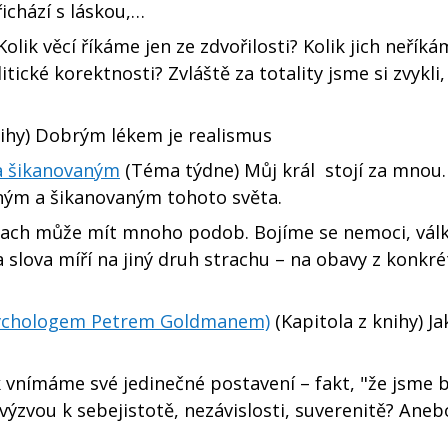
ichází s láskou,…
lik věcí říkáme jen ze zdvořilosti? Kolik jich neříká
ické korektnosti? Zvláště za totality jsme si zvykli, 
nihy) Dobrým lékem je realismus
 a šikanovaným
(Téma týdne) Můj král stojí za mnou. 
ným a šikanovaným tohoto světa.
ach může mít mnoho podob. Bojíme se nemoci, válk
 slova míří na jiný druh strachu – na obavy z konkrét
psychologem Petrem Goldmanem)
(Kapitola z knihy) Jak
 vnímáme své jedinečné postavení – fakt, "že jsme b
 výzvou k sebejistotě, nezávislosti, suverenitě? Aneb