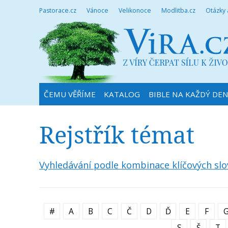
Pastorace.cz
Vánoce
Velikonoce
Modlitba.cz
Otázky
ČEMU VĚŘÍME
KATALOG
BIBLE NA KAŽDÝ DE
Rejstřík témat
Vyhledávání podle kombinace klíčových slo
#
A
B
C
Č
D
Ď
E
F
S
Š
T