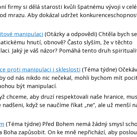
ní firmy si dělá starosti kvůli špatnému vývoji v cel
 bod mrazu. Aby dokázal udržet konkurenceschopnost
itové manipulaci
(Otázky a odpovědi) Chtěla bych se
smatickému hnutí, obnově? Často slyším, že v těchto
aci. Jaký je váš názor? Pomáhá tento druh spirituali
 proti manipulaci ​i skleslosti
(Téma týdne) Očekáv
by od nás nikdo nic nečekal, mohli bychom mít poci
mohou být manipulací.
yž chceme, aby druzí respektovali naše hranice, m
e nadšeni, když se naučíme říkat „ne“, ale už menší n
em
(Téma týdne) Před Bohem nemá žádný smysl scho
na Boha zapůsobit. On ke mně nepřichází, aby poslou