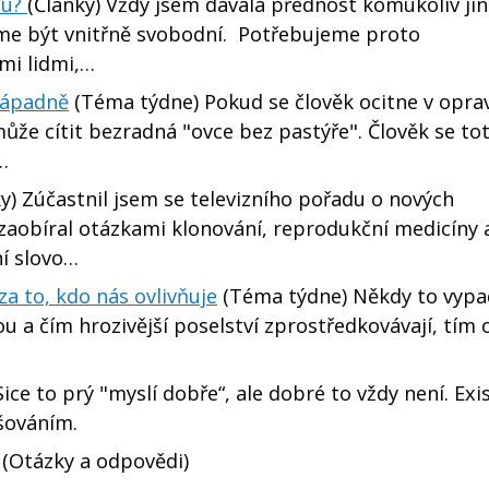
ou?
(Články) Vždy jsem dávala přednost komukoliv ji
me být vnitřně svobodní. Potřebujeme proto
mi lidmi,…
nápadně
(Téma týdne) Pokud se člověk ocitne v opra
ůže cítit bezradná "ovce bez pastýře". Člověk se tot
…
y) Zúčastnil jsem se televizního pořadu o nových
zaobíral otázkami klonování, reprodukční medicíny 
ní slovo…
a to, kdo nás ovlivňuje
(Téma týdne) Někdy to vypad
ou a čím hrozivější poselství zprostředkovávají, tím 
ce to prý "myslí dobře“, ale dobré to vždy není. Exi
šováním.
(Otázky a odpovědi)