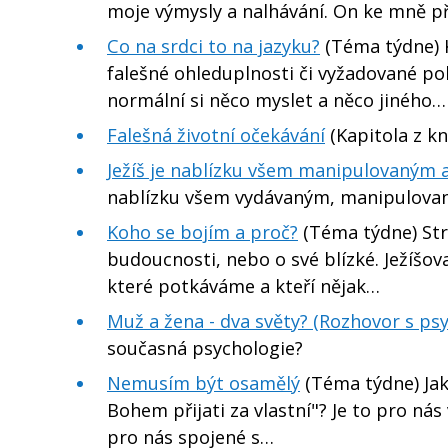
moje výmysly a nalhávání. On ke mně př
Co na srdci to na jazyku?
(Téma týdne) Ko
falešné ohleduplnosti či vyžadované polit
normální si něco myslet a něco jiného…
Falešná životní očekávání
(Kapitola z k
Ježíš je nablízku všem manipulovaným
nablízku všem vydávaným, manipulova
Koho se bojím a proč?
(Téma týdne) Str
budoucnosti, nebo o své blízké. Ježíšova
které potkáváme a kteří nějak…
Muž a žena - dva světy? (Rozhovor s 
současná psychologie?
Nemusím být osamělý
(Téma týdne) Jak
Bohem přijati za vlastní"? Je to pro nás
pro nás spojené s…