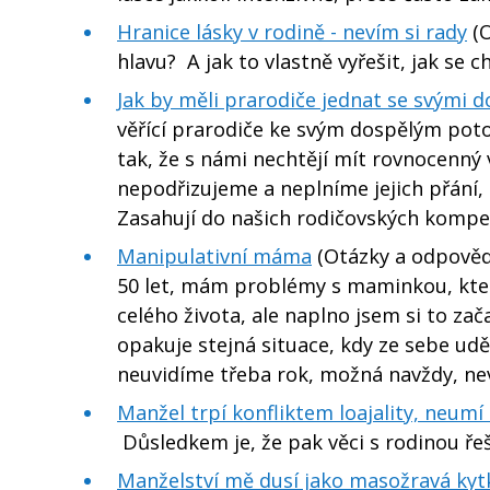
Hranice lásky v rodině - nevím si rady
(O
hlavu? A jak to vlastně vyřešit, jak se c
Jak by měli prarodiče jednat se svými
věřící prarodiče ke svým dospělým pot
tak, že s námi nechtějí mít rovnocenný 
nepodřizujeme a neplníme jejich přání, 
Zasahují do našich rodičovských kompet
Manipulativní máma
(Otázky a odpovědi
50 let, mám problémy s maminkou, kter
celého života, ale naplno jsem si to za
opakuje stejná situace, kdy ze sebe udě
neuvidíme třeba rok, možná navždy, ne
Manžel trpí konfliktem loajality, neumí
Důsledkem je, že pak věci s rodinou ře
Manželství mě dusí jako masožravá kyt