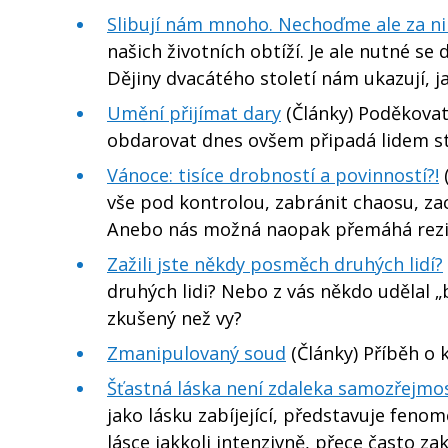
Slibují nám mnoho. Nechoďme ale za ni
našich životních obtíží. Je ale nutné se 
Dějiny dvacátého století nám ukazují, j
Umění přijímat dary
(Články) Poděkovat
obdarovat dnes ovšem připadá lidem stá
Vánoce: tisíce drobností a povinností?!
vše pod kontrolou, zabránit chaosu, z
Anebo nás možná naopak přemáhá rezi
Zažili jste někdy posměch druhých lidí?
druhých lidi? Nebo z vás někdo udělal „
zkušený než vy?
Zmanipulovaný soud
(Články) Příběh o kr
Šťastná láska není zdaleka samozřejmo
jako lásku zabíjející, představuje feno
lásce jakkoli intenzivně, přece často za