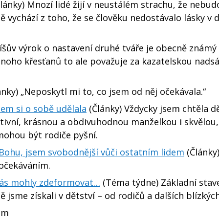
lánky) Mnozí lidé žijí v neustálém strachu, že nebud
 vychází z toho, že se člověku nedostávalo lásky v d
íšův výrok o nastavení druhé tváře je obecně známý 
 Mnoho křesťanů to ale považuje za kazatelskou nads
nky) „Neposkytl mi to, co jsem od něj očekávala.“
em si o sobě udělala
(Články) Vždycky jsem chtěla d
aktivní, krásnou a obdivuhodnou manželkou i skvělou
ohou být rodiče pyšní.
 Bohu, jsem svobodnější vůči ostatním lidem
(Články) 
 očekáváním.
 nás mohly zdeformovat…
(Téma týdne) Základní stav
jsme získali v dětství – od rodičů a dalších blízkých
sem