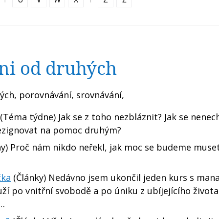
ni od druhých
ých, porovnávání, srovnávání,
(Téma týdne) Jak se z toho nezbláznit? Jak se nenech
rezignovat na pomoc druhým?
hy) Proč nám nikdo neřekl, jak moc se budeme muset
čka
(Články) Nedávno jsem ukončil jeden kurs s man
uží po vnitřní svobodě a po úniku z ubíjejícího život
e…