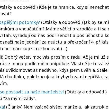
tázky a odpovědi) Kde je ta hranice, kdy si nenechat
hovat?
 dospělými potomky?
(Otázky a odpovědi) Jak by se mě
omkům a vnoučatům? Máme věřící prarodiče a ti se 
vztah, vyžadují od nás podřízenost a poslušnost a kd
označí naše jednání za neúctu a překročení 4. přikáz
encí: nárokují si rozhodovat (…)
) Dobrý večer, moc vás prosím o radu. Ač je mi už 
á se mnou podle mě manipuluje. Vlastně je to zálež
čala uvědomovat až nedávno, když jsem uvěřila. Stále
lá chudinku, pak trucuje a kdybych za ní nepřišla, ta
vím.
 se postavit za naše manželství
(Otázky a odpovědi)
ší "za mými zády".
ka!
(Články) Není vzácné slyšet manžela, jak zatrpkle