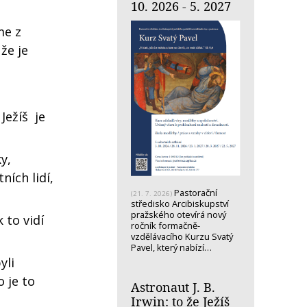
10. 2026 - 5. 2027
me z
že je
Ježíš je
y,
ních lidí,
Pastorační
(21. 7. 2026)
středisko Arcibiskupství
pražského otevírá nový
 to vidí
ročník formačně-
vzdělávacího Kurzu Svatý
Pavel, který nabízí…
yli
o je to
Astronaut J. B.
Irwin: to že Ježíš