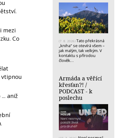
ou
ětství.
i mezi
ázku. Co
Tato překrásná
(7. 8. 2026)
„kniha“ se otevírá všem –
jak malým, tak velkým. V
kontaktu s přírodou
člověk…
ělat
, vtipnou
Armáda a věřící
křesťan?! /
PODCAST - k
... aniž
poslechu
ební
.
Není nesmysl