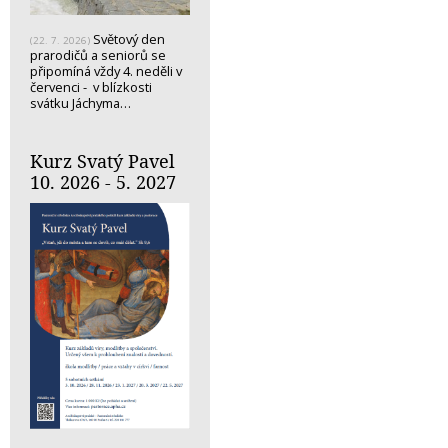
Světový den
(22. 7. 2026)
prarodičů a seniorů se
připomíná vždy 4. neděli v
červenci - v blízkosti
svátku Jáchyma…
Kurz Svatý Pavel
10. 2026 - 5. 2027