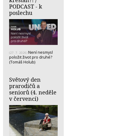
PODCAST - k
poslechu
Není nesmysl
(27. 7. 2026)
položit život pro druhé?
(Tomáš Holub)
Světový den
prarodičů a
seniorů (4. neděle
v červenci)