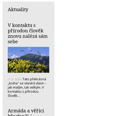
Aktuality
V kontaktu s
přírodou člověk
znovu nalézá sám
sebe
Tato překrásná
(7. 8. 2026)
„kniha“ se otevírá všem –
jak malým, tak velkým. V
kontaktu s přírodou
člověk…
Armáda a věřící
křesťan?! /