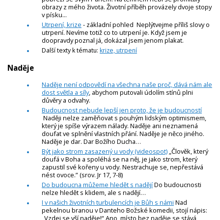
obrazy z mého života. Životní příběh provázely dvoje stopy
v písku...
Utrpení, krize
- základní pohled Neplýtvejme příliš slovy o
utrpení. Nevíme totiž co to utrpení je. Když jsem je
doopravdy poznal já, dokázal jsem jenom plakat.
Další texty k tématu:
krize, utrpení
Naděje
Naděje není odpovědí na všechna naše proč, dává nám ale
dost světla a síly
, abychom putovali údolím stínů plni
důvěry a odvahy.
Budoucnost nebude lepší jen proto, že je budoucností
Naději nelze zaměňovat s pouhým lidským optimismem,
který je spíše výrazem nálady. Naděje ani neznamená
doufat ve splnění vlastních přání. Naděje je něco jiného.
Naděje je dar. Dar Božího Ducha…
Být jako strom zasazený u vody (videospot)
„Člověk, který
doufá v Boha a spoléhá se na něj, je jako strom, který
zapustil své kořeny u vody. Nestrachuje se, nepřestává
nést ovoce.” (srov. Jr 17, 7-8)
Do budoucna můžeme hledět s nadějí
Do budoucnosti
nelze hledět s klidem, ale s nadějí…
I v našich životních turbulencích je Bůh s námi
Nad
pekelnou branou v Danteho Božské komedii, stojí nápis:
„Vzdej se vší naděje!“ Ano, místo bez naděje se stává