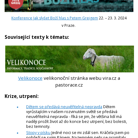
Konference Jak slyšet Boží hlas s Petem Greigem
22. – 23. 3. 2024
v Praze.
Související texty k tématu:
Velikonoce
velikonoční stránka webu vira.cz a
pastorace.cz
Krize, utrpení:
Dětem se předává neuvěřitelná nepravda
Dětem
vyrůstajícím v našem rozvinutém světě se předává
neuvěřitelná nepravda - říká se jim, že většina lidí má
naději prožít život až do konce bez utrpení, bez bolesti,
bez temnoty.
Stopy v písku
Jedné noci se mi zdál sen. Kráčela jsem po
pobřeží se svým Pánem. Na temném nebi se promítaly