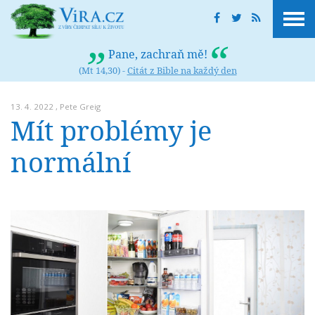
Pane, zachraň mě!
(Mt 14,30) -
Citát z Bible na každý den
13. 4. 2022 ,
Pete Greig
Mít problémy je
normální