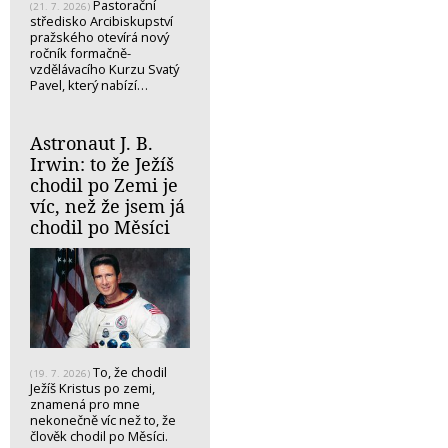
Pastorační
(21. 7. 2026)
středisko Arcibiskupství
pražského otevírá nový
ročník formačně-
vzdělávacího Kurzu Svatý
Pavel, který nabízí…
Astronaut J. B.
Irwin: to že Ježíš
chodil po Zemi je
víc, než že jsem já
chodil po Měsíci
To, že chodil
(19. 7. 2026)
Ježíš Kristus po zemi,
znamená pro mne
nekonečně víc než to, že
člověk chodil po Měsíci.