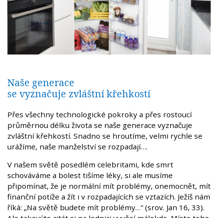
Naše generace
se vyznačuje zvláštní křehkostí
Přes všechny technologické pokroky a přes rostoucí
průměrnou délku života se naše generace vyznačuje
zvláštní křehkostí. Snadno se hroutíme, velmi rychle se
urážíme, naše manželství se rozpadají….
V našem světě posedlém celebritami, kde smrt
schováváme a bolest tišíme léky, si ale musíme
připomínat, že je normální mít problémy, onemocnět, mít
finanční potíže a žít i v rozpadajících se vztazích. Ježíš nám
říká: „Na světě budete mít problémy…“ (srov. Jan 16, 33).
Ale takovýto citát si na lednici vyvěsí málokdo. Místo toho