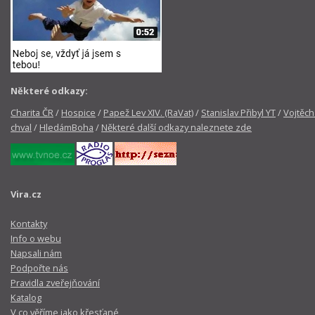
Některé odkazy:
Charita ČR
/
Hospice
/
Papež Lev XIV. (RaVat)
/
Stanislav Přibyl YT
/
Vojtěch
chval
/
HledámBoha
/
Některé další odkazy naleznete zde
Vira.cz
Kontakty
Info o webu
Napsali nám
Podpořte nás
Pravidla zveřejňování
Katalog
V co věříme jako křesťané