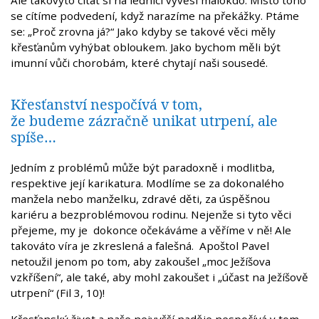
se cítíme podvedení, když narazíme na překážky. Ptáme
se: „Proč zrovna já?“ Jako kdyby se takové věci měly
křesťanům vyhýbat obloukem. Jako bychom měli být
imunní vůči chorobám, které chytají naši sousedé.
Křesťanství nespočívá v tom,
že budeme zázračně unikat utrpení, ale
spíše…
Jedním z problémů může být paradoxně i modlitba,
respektive její karikatura. Modlíme se za dokonalého
manžela nebo manželku, zdravé děti, za úspěšnou
kariéru a bezproblémovou rodinu. Nejenže si tyto věci
přejeme, my je dokonce očekáváme a věříme v ně! Ale
takováto víra je zkreslená a falešná. Apoštol Pavel
netoužil jenom po tom, aby zakoušel „moc Ježíšova
vzkříšení“, ale také, aby mohl zakoušet i „účast na Ježíšově
utrpení“ (Fil 3, 10)!
Křesťanský život a naše nejvyšší naděje nespočívá v tom,