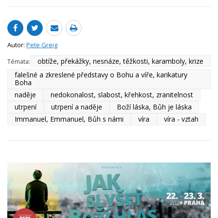
Autor:
Pete Greig
obtíže, překážky, nesnáze, těžkosti, karamboly, krize
Témata:
falešné a zkreslené představy o Bohu a víře, karikatury
Boha
naděje
nedokonalost, slabost, křehkost, zranitelnost
utrpení
utrpení a naděje
Boží láska, Bůh je láska
Immanuel, Emmanuel, Bůh s námi
víra
víra - vztah