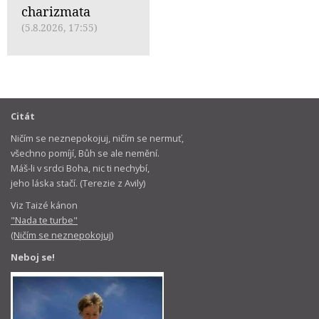
charizmata
(5.8.2026, 17:55)
Citát
Ničím se neznepokojuj, ničím se nermuť,
všechno pomíjí, Bůh se ale nemění.
Máš-li v srdci Boha, nic ti nechybí,
jeho láska stačí. (Terezie z Avily)
Viz Taizé kánon
"Nada te turbe"
(Ničím se neznepokojuj)
Neboj se!