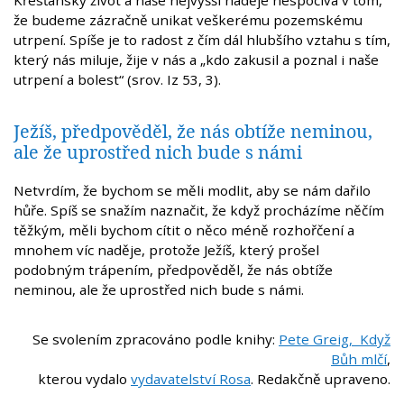
že budeme zázračně unikat veškerému pozemskému
utrpení. Spíše je to radost z čím dál hlubšího vztahu s tím,
který nás miluje, žije v nás a „kdo zakusil a poznal i naše
utrpení a bolest“ (srov. Iz 53, 3).
Ježíš, předpověděl, že nás obtíže neminou,
ale že uprostřed nich bude s námi
Netvrdím, že bychom se měli modlit, aby se nám dařilo
hůře. Spíš se snažím naznačit, že když procházíme něčím
těžkým, měli bychom cítit o něco méně rozhořčení a
mnohem víc naděje, protože Ježíš, který prošel
podobným trápením, předpověděl, že nás obtíže
neminou, ale že uprostřed nich bude s námi.
Se svolením zpracováno podle knihy:
Pete Greig, Když
Bůh mlčí
,
kterou vydalo
vydavatelství Rosa
. Redakčně upraveno.