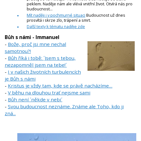
peklem. Naděje nám ale vlévá vnitřní život. Otvírá nás pro
budoucnost...
Mít naději i v pochmurné situaci
Budoucnost už dnes
prosvítá i skrze zlo, trápení a smrt.
Další texty k tématu naděje zde
Bůh s námi - Immanuel
-
Bože, proč jsi mne nechal
samotnou?!
-
Bůh říká i tobě: ´Jsem s tebou,
nezapomněl jsem na tebe!´
-
I v našich životních turbulencích
je Bůh s námi
-
Kristus je vždy tam, kde se právě nacházíme…
-
V běhu na dlouhou trať nejsme sami
-
Bůh není ´někde v nebi´
-
Svou budoucnost neznáme. Známe ale Toho, kdo ji
zná...