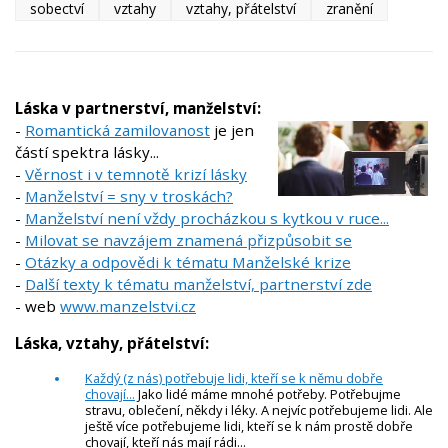
sobectví
vztahy
vztahy, přátelství
zranění
Láska v partnerství, manželství:
-
Romantická zamilovanost
je jen
částí spektra lásky...
-
Věrnost i v temnotě krizí lásky
-
Manželství = sny v troskách?
-
Manželství není vždy procházkou s kytkou v ruce...
-
Milovat se navzájem znamená přizpůsobit se
-
Otázky a odpovědi k tématu Manželské krize
-
Další texty k tématu manželství, partnerství zde
- web
www.manzelstvi.cz
Láska, vztahy, přátelství:
Každý (z nás) potřebuje lidi, kteří se k němu dobře
chovají...
Jako lidé máme mnohé potřeby. Potřebujme
stravu, oblečení, někdy i léky. A nejvíc potřebujeme lidi. Ale
ještě více potřebujeme lidi, kteří se k nám prostě dobře
chovají, kteří nás mají rádi...