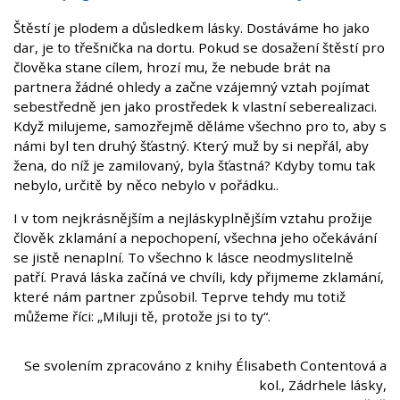
Štěstí je plodem a důsledkem lásky. Dostáváme ho jako
dar, je to třešnička na dortu. Pokud se dosažení štěstí pro
člověka stane cílem, hrozí mu, že nebude brát na
partnera žádné ohledy a začne vzájemný vztah pojímat
sebestředně jen jako prostředek k vlastní seberealizaci.
Když milujeme, samozřejmě děláme všechno pro to, aby s
námi byl ten druhý šťastný. Který muž by si nepřál, aby
žena, do níž je zamilovaný, byla šťastná? Kdyby tomu tak
nebylo, určitě by něco nebylo v pořádku..
I v tom nejkrásnějším a nejláskyplnějším vztahu prožije
člověk zklamání a nepochopení, všechna jeho očekávání
se jistě nenaplní. To všechno k lásce neodmyslitelně
patří. Pravá láska začíná ve chvíli, kdy přijmeme zklamání,
které nám partner způsobil. Teprve tehdy mu totiž
můžeme říci: „Miluji tě, protože jsi to ty“.
Se svolením zpracováno z knihy Élisabeth Contentová a
kol., Zádrhele lásky,