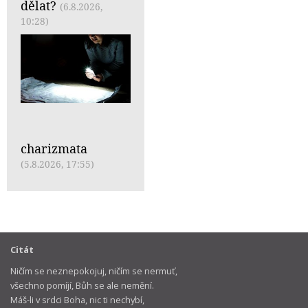
dělat?
(6.8.2026,
10:28)
charizmata
(5.8.2026, 17:55)
Citát
Ničím se neznepokojuj, ničím se nermuť,
všechno pomíjí, Bůh se ale nemění.
Máš-li v srdci Boha, nic ti nechybí,