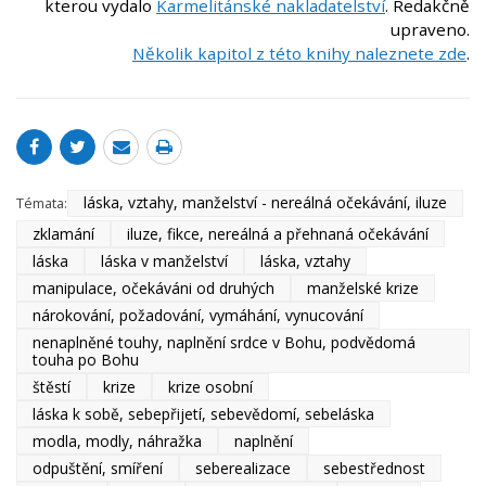
kterou vydalo
Karmelitánské nakladatelství
. Redakčně
upraveno.
Několik kapitol z této knihy naleznete zde
.
láska, vztahy, manželství - nereálná očekávání, iluze
Témata:
zklamání
iluze, fikce, nereálná a přehnaná očekávání
láska
láska v manželství
láska, vztahy
manipulace, očekáváni od druhých
manželské krize
nárokování, požadování, vymáhání, vynucování
nenaplněné touhy, naplnění srdce v Bohu, podvědomá
touha po Bohu
štěstí
krize
krize osobní
láska k sobě, sebepřijetí, sebevědomí, sebeláska
modla, modly, náhražka
naplnění
odpuštění, smíření
seberealizace
sebestřednost