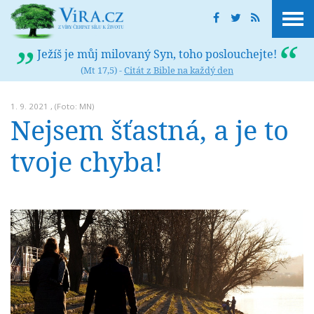
Ježíš je můj milovaný Syn, toho poslouchejte!
(Mt 17,5) -
Citát z Bible na každý den
1. 9. 2021 , (Foto: MN)
Nejsem šťastná, a je to
tvoje chyba!