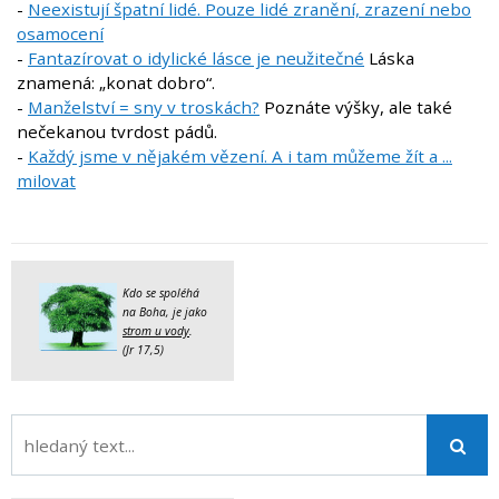
-
Neexistují špatní lidé. Pouze lidé zranění, zrazení nebo
osamocení
-
Fantazírovat o idylické lásce je neužitečné
Láska
znamená: „konat dobro“.
-
Manželství = sny v troskách?
Poznáte výšky, ale také
nečekanou tvrdost pádů.
-
Každý jsme v nějakém vězení. A i tam můžeme žít a ...
milovat
Kdo se spoléhá
na Boha, je jako
strom u vody
.
(Jr 17,5)