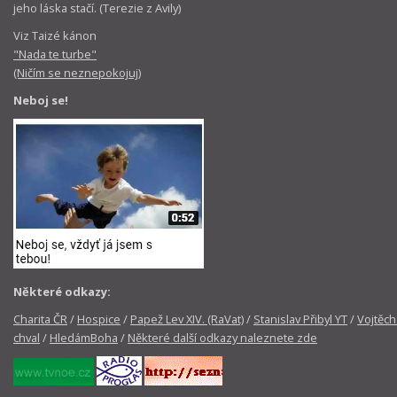
jeho láska stačí. (Terezie z Avily)
Viz Taizé kánon
"Nada te turbe"
(Ničím se neznepokojuj)
Neboj se!
Některé odkazy:
Charita ČR
/
Hospice
/
Papež Lev XIV. (RaVat)
/
Stanislav Přibyl YT
/
Vojtěch
chval
/
HledámBoha
/
Některé další odkazy naleznete zde