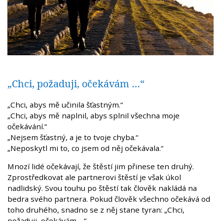
„Chci, požaduji, očekávám …“
„Chci, abys mě učinila šťastným.“
„Chci, abys mě naplnil, abys splnil všechna moje
očekávání.“
„Nejsem šťastný, a je to tvoje chyba.“
„Neposkytl mi to, co jsem od něj očekávala.“
Mnozí lidé očekávají, že štěstí jim přinese ten druhý.
Zprostředkovat ale partnerovi štěstí je však úkol
nadlidský. Svou touhu po štěstí tak člověk nakládá na
bedra svého partnera. Pokud člověk všechno očekává od
toho druhého, snadno se z něj stane tyran: „Chci,
požaduji, očekávám …“