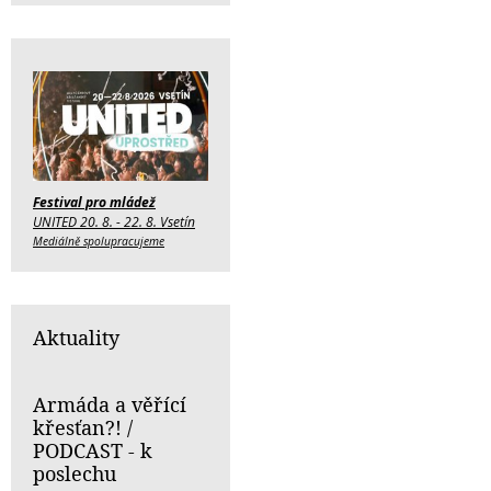
Festival pro mládež
UNITED 20. 8. - 22. 8. Vsetín
Mediálně spolupracujeme
Aktuality
Armáda a věřící
křesťan?! /
PODCAST - k
poslechu