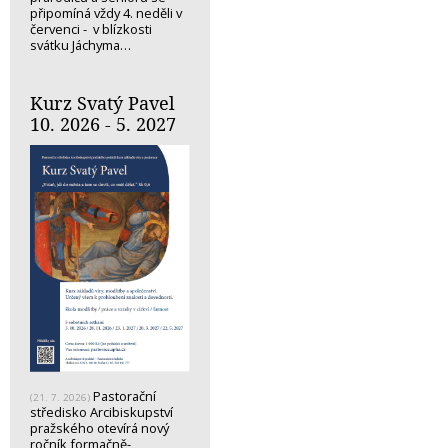
připomíná vždy 4. neděli v
červenci - v blízkosti
svátku Jáchyma…
Kurz Svatý Pavel
10. 2026 - 5. 2027
Pastorační
(21. 7. 2026)
středisko Arcibiskupství
pražského otevírá nový
ročník formačně-