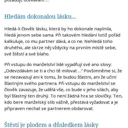
Hledám dokonalou lásku...
Hledá-li člověk lásku, která by ho dokonale naplnila,
hledá jenom sebe sama. Při takovém hledání totiž pořád
kalkuluje, co mu partner dává, a co ne. Nehledá toho
druhého, ale skrze něj vždycky na prvním místě sebe,
své štěstí a své blaho.
Při vstupu do manželství lidé vyjadřují své ano slovy:
„Odevzdávám se ti a chci tě milovat …“ Povšimněme si, že
se nezavazují ani k tomu, že budou šťastni, ani že učiní
šťastným svého partnera. Při vstupu do manželství se
člověk zavazuje, že udělá vše, co bude v jeho silách, aby
byl šťastný ten druhý. To není žádná hra se slovíčky. Ten,
kdo bere manželský slib vážně, přestává vyžadovat a je
připraven nechat se partnerem obdarovat.
Štěstí je plodem a důsledkem lásky