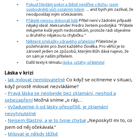
Pokud hledám pokoj a štěstí nejdříve v Bohu, jsem
svobodnější vůči ostatním lidem
... aniž bych jim zazlíval, že
neodpovídají mým očekáváním.
Přátelé nejsou dokonalí lidé
Přítel není v žádném případě
nějaký ideál. Aleksander Fredro žertem podotýká: "Přátele
milujeme kvůli jejich nedostatkům, protože rádi objevíme
u druhého nějakou tu chybičku."
Některé překážky zdravého přátelství
Přátelství je
požehnáním pro život každého člověka. Pro věřící je to
zároveň jeden ze způsobů, kterými Bůh dává najevo, že
on sám je naším přítelem.
Další texty k tématu
láska, vztahy, přátelství
Láska v krizi
-
Jak milovat nemilovatelné
Co když se ocitneme v situaci,
když prostě milovat nezvládáme?
-
Pravá láska se neobejde bez zklamání, neshod a
sebezapření
Možná sníme „o ráji,…
-
Vyžadujeme-li od lásky přespříliš, je zklamání
nevyhnutelné
-
Nejsem šťastný, a je to tvoje chyba!
„Neposkytl mi to, co
jsem od něj očekávala.“
-
Milovat je někdy těžké