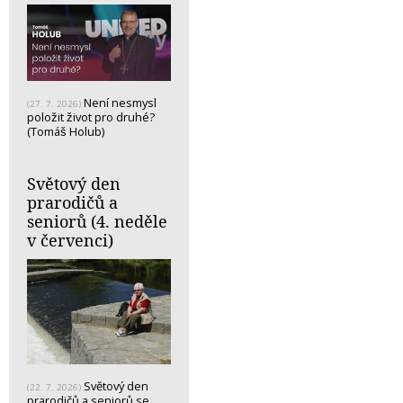
Není nesmysl
(27. 7. 2026)
položit život pro druhé?
(Tomáš Holub)
Světový den
prarodičů a
seniorů (4. neděle
v červenci)
Světový den
(22. 7. 2026)
prarodičů a seniorů se