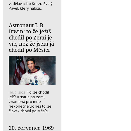
vzdělávacího Kurzu Svatý
Pavel, který nabízí…
Astronaut J. B.
Irwin: to že Ježíš
chodil po Zemi je
víc, než že jsem já
chodil po Měsíci
To, že chodil
(19. 7. 2026)
Ježíš Kristus po zemi,
znamená pro mne
nekonečně víc než to, že
člověk chodil po Měsíci.
20. července 1969