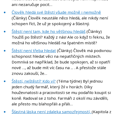
ani nezaručuje pocit…
Člověk hledá své štěstí všude možně i nemožně
(Články) Člověk neustále něco hledá, ale nikdy není
schopen říct, že už je spokojený a šťastný.
Štěstí není tam, kde ho většinou hledáš
(Články)
Toužíš po štěstí? Každý z nás! Ale co když ti řeknu, že
možná ho většinou hledáš na špatném místě?
Štěstí není třeba hledat
(Články) Člověk má podivnou
schopnost hledat věci na nepatřičných místech.
Domnívá se například, že bude spokojen, až si opatří
nové …, až bude mít víc času na ... . A přestože stále
znovu zakouší, že…
Štěstí, neštěstí? Kdo ví?
(Téma týdne) Byl jednou
jeden chudý farmář, který žil v horách. Díky
houževnatosti a pracovitosti se mu podařilo koupit si
koně. Radoval se z toho. Farmáři z okolí mu záviděli,
ale přesto mu blahopřáli a přáli…
Šťastná láska není zdaleka samozřejmostí,
(Kapitola z