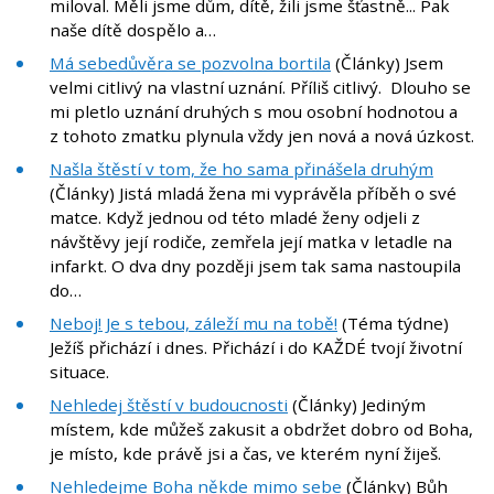
miloval. Měli jsme dům, dítě, žili jsme šťastně... Pak
naše dítě dospělo a…
Má sebedůvěra se pozvolna bortila
(Články) Jsem
velmi citlivý na vlastní uznání. Příliš citlivý. Dlouho se
mi pletlo uznání druhých s mou osobní hodnotou a
z tohoto zmatku plynula vždy jen nová a nová úzkost.
Našla štěstí v tom, že ho sama přinášela druhým
(Články) Jistá mladá žena mi vyprávěla příběh o své
matce. Když jednou od této mladé ženy odjeli z
návštěvy její rodiče, zemřela její matka v letadle na
infarkt. O dva dny později jsem tak sama nastoupila
do…
Neboj! Je s tebou, záleží mu na tobě!
(Téma týdne)
Ježíš přichází i dnes. Přichází i do KAŽDÉ tvojí životní
situace.
Nehledej štěstí v budoucnosti
(Články) Jediným
místem, kde můžeš zakusit a obdržet dobro od Boha,
je místo, kde právě jsi a čas, ve kterém nyní žiješ.
Nehledejme Boha někde mimo sebe
(Články) Bůh