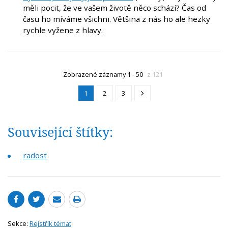
měli pocit, že ve vašem životě něco schází? Čas od
času ho míváme všichni. Většina z nás ho ale hezky
rychle vyžene z hlavy.
Zobrazené záznamy 1 - 50
z 121
1
2
3
Související štítky:
radost
Sekce:
Rejstřík témat