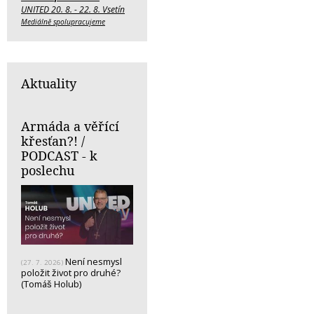
UNITED 20. 8. - 22. 8. Vsetín
Mediálně spolupracujeme
Aktuality
Armáda a věřící
křesťan?! /
PODCAST - k
poslechu
Není nesmysl
(27. 7. 2026)
položit život pro druhé?
(Tomáš Holub)