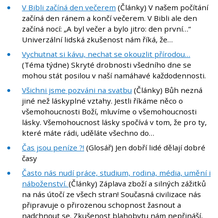
V Bibli začíná den večerem
(Články) V našem počítání
začíná den ránem a končí večerem. V Bibli ale den
začíná nocí: „A byl večer a bylo jitro: den první…“
Univerzální lidská zkušenost nám říká, že…
Vychutnat si kávu, nechat se okouzlit přírodou…
(Téma týdne) Skryté drobnosti všedního dne se
mohou stát posilou v naší namáhavé každodennosti.
Všichni jsme pozváni na svatbu
(Články) Bůh nezná
jiné než láskyplné vztahy. Jestli říkáme něco o
všemohoucnosti Boží, mluvíme o všemohoucnosti
lásky. Všemohoucnost lásky spočívá v tom, že pro ty,
které máte rádi, uděláte všechno do…
Čas jsou peníze ?!
(Glosář) Jen dobří lidé dělají dobré
časy
Často nás nudí práce, studium, rodina, média, umění i
náboženství.
(Články) Záplava zboží a silných zážitků
na nás útočí ze všech stran! Současná civilizace nás
připravuje o přirozenou schopnost žasnout a
nadchnout se. Zkušenost blahobytu nám nepřináší,