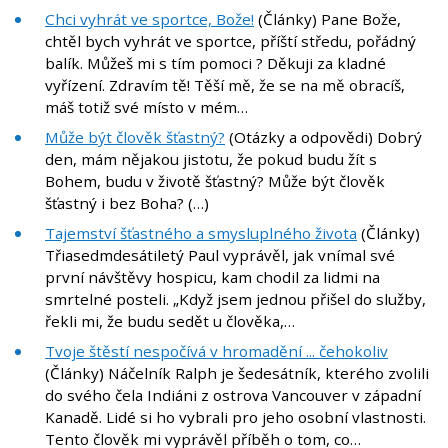
Chci vyhrát ve sportce, Bože!
(Články) Pane Bože,
chtěl bych vyhrát ve sportce, příští středu, pořádný
balík. Můžeš mi s tím pomoci ? Děkuji za kladné
vyřízení. Zdravím tě! Těší mě, že se na mě obracíš,
máš totiž své místo v mém…
Může být člověk šťastný?
(Otázky a odpovědi) Dobrý
den, mám nějakou jistotu, že pokud budu žít s
Bohem, budu v životě šťastný? Může být člověk
šťastný i bez Boha? (…)
Tajemství šťastného a smysluplného života
(Články)
Třiasedmdesátiletý Paul vyprávěl, jak vnímal své
první návštěvy hospicu, kam chodil za lidmi na
smrtelné posteli. „Když jsem jednou přišel do služby,
řekli mi, že budu sedět u člověka,…
Tvoje štěstí nespočívá v hromadění ... čehokoliv
(Články) Náčelník Ralph je šedesátník, kterého zvolili
do svého čela Indiáni z ostrova Vancouver v západní
Kanadě. Lidé si ho vybrali pro jeho osobní vlastnosti.
Tento člověk mi vyprávěl příběh o tom, co…