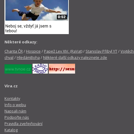
Některé odkazy:
Charita ČR
/
Hospice
/
Papež Lev XIV. (RaVat)
/
Stanislav Přibyl YT
/
Vojtěch
chval
/
HledámBoha
/
Některé další odkazy naleznete zde
Vira.cz
Kontakty
Info o webu
Napsali nám
Podpořte nás
Pravidla zveřejňování
Katalog