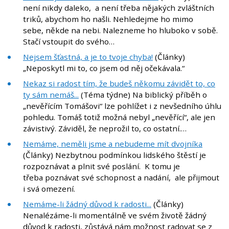
není nikdy daleko, a není třeba nějakých zvláštních
triků, abychom ho našli. Nehledejme ho mimo
sebe, někde na nebi. Nalezneme ho hluboko v sobě.
Stačí vstoupit do svého…
Nejsem šťastná, a je to tvoje chyba!
(Články)
„Neposkytl mi to, co jsem od něj očekávala.“
Nekaz si radost tím, že budeš někomu závidět to, co
ty sám nemáš...
(Téma týdne) Na biblický příběh o
„nevěřícím Tomášovi“ lze pohlížet i z nevšedního úhlu
pohledu. Tomáš totiž možná nebyl „nevěřící“, ale jen
závistivý. Záviděl, že neprožil to, co ostatní.…
Nemáme, neměli jsme a nebudeme mít dvojníka
(Články) Nezbytnou podmínkou lidského štěstí je
rozpoznávat a plnit své poslání. K tomu je
třeba poznávat své schopnost a nadání, ale přijmout
i svá omezení.
Nemáme-li žádný důvod k radosti...
(Články)
Nenalézáme-li momentálně ve svém životě žádný
důvod k radosti, zůstává nám možnost radovat se z