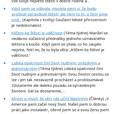
vidí svoje největší štěstí v dobré rodině a…
Když jsem se vdávala, myslela jsem si, že budu
prožívat opravdové štěstí, ale není to to, o čem jsme
snili...
(Kapitola z knihy) Součástí lidské přirozenosti
je nedokonalost.
Klíčem ke štěstí je vděčnost
(Téma týdne) Manžel se
nedávno zúčastnil přednášky jednoho uznávaného
lektora a kouče. Když jsem se ptala, co ho zaujalo
nejvíce, řekl mi, že to byla věta: „Klíčem ke štěstí je
vděčnost.“
Lidská opatrnost činí život nudným, prázdným a
jednotvárným
(Téma týdne) Lidská opatrnost činí
život nudným a jednotvárným. Svou životní cestou se
lze i jen tak nezávazně procházet a probloumávat.
Zůstaneme ale daleko pozadu za opravdovým
životem. Dál se dostaneme,…
Mnozí si myslí, že věci nás učiní šťastnými
(Články) „V
Americe jsem začal nový život. Našel jsem si dobrou
práci jako instalatér, oženil jsem se a svou ženu jsem