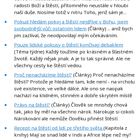
radosti Boží a štěstí, přítomného neustále v hloubi
naší duše. Nosíme totiž v nitru Toho, jenž sám je…
Pokud hledám pokoj a štěstí nejdříve v Bohu, jsem
svobodnější vůči ostatním lidem
(Články) ... aniž bych
jim zazlíval, že neodpovídají mým očekáváním.
Pouze lidské pokusy o štěstí končívají debaklem
(Téma týdne) Každý toužíme po krásném a šťastném
životě. Každý nějak jinak. A je to tak správné. Ale ne
všechny cesty ke štěstí vedou.
Proč nenacházíme štěstí?
(Články) Proč nenacházíme
štěstí? Protože je hledáme tam, kde není - na vrcholu
své existence, ve velké dálce. Ale ono se naopak
nachází na klidném, stinném a dobře skrytém místě
Právo na štěstí?
(Články) Člověk se mnohdy chová
tak, jako by měl na všechno nárok. Nárokuje si cokoli.
Nárokování ale nemůže člověku přinést štěstí.
Recept na štěstí od lidí ze třetího světa
(Kapitola z
knihy) Mají se snad lidé v Indii a Africe lépe než my?