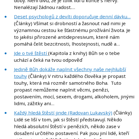
doby. Není divu, že je tolik lidí u konce s nervy.
Nenalézají žádnou radost.…
Deset psychologů z devíti doporučuje denní dávku…
(Články) Všímat si drobností a žasnout nad nimi je
významnou cestou ke šťastnému prožívání života. Je
to jakési přirozené antidepresivum, které nám
pomáhá čelit bezcitnosti, lhostejnosti, nudě a…
Jde o tvé štěstí
(Kapitola z knihy) Bůh se o tebe
uchází a čeká na tvou odpověď
Jedině Bůh dokáže naplnit všechny naše nejhlubší
touhy
(Články) V nitru každého člověka je propast
touhy, která má rozměr samotného Boha. Tuto
propast nemůžeme naplnit věcmi, penězi,
postavením, mocí, sexem, drogami, alkoholem, jinými
lidmi, zážitky ani…
Každý hledá štěstí jinde (Radovan Lukavský)
(Články)
Lidé se liší v tom, jak si štěstí představují. Někdo
hledá absolutní štěstí v penězích, někdo zase v
dosažení určitého postavení. Pak jsou jiní lidé, kteří