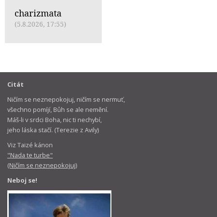
charizmata
(5.8.2026, 17:55)
Citát
Ničím se neznepokojuj, ničím se nermuť,
všechno pomíjí, Bůh se ale nemění.
Máš-li v srdci Boha, nic ti nechybí,
jeho láska stačí. (Terezie z Avily)
Viz Taizé kánon
"Nada te turbe"
(Ničím se neznepokojuj)
Neboj se!