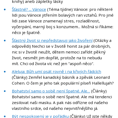
knihy) aneb zápletky lásky
Šťastné? ... Vánoce
(Téma týdne) Vánoce: pro některé
lidi jsou Vánoce jitřením bolavých ran vztahů. Pro jiné
lidi zase Vánoce znamenají stres, rozladěnost,
vyčerpání, marný boj s konzumem... Možná si říkáme:
něco je špatně.
Šťastný život si nepředstavuji jako živoření
(Otázky a
odpovědi) Nechci se v životě honit za pár drobných,
nic si v životě neužít, dětem nemoci zařídit pěkný
život, nesmět jim dopřát, protože na to nebudu
mít. Chci od života víc než jen "aspoň něco".
Aleluja: Bůh umí psát rovně i na křivých řádcích
(Články) Zemřel kanadský básník a zpěvák Leonard
Cohen. O čem je jeho tak populární píseň Hallellujah?
Bohatství samo o sobě není špatné. Ale…
(Články)
Bohatství samo o sobě není špatné. Ale má tendenci
zesilovat naši masku. A pak nás odřízne od našeho
vlastního srdce, od našeho nejvnitřnějšího já.
Být nespokojený je v pořádku
(Články) Už jste někdy