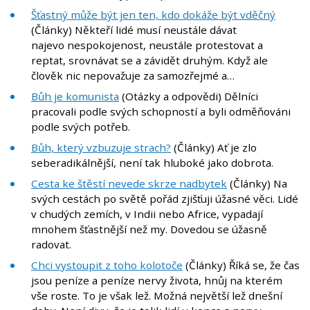
Šťastný může být jen ten, kdo dokáže být vděčný
(Články) Někteří lidé musí neustále dávat
najevo nespokojenost, neustále protestovat a
reptat, srovnávat se a závidět druhým. Když ale
člověk nic nepovažuje za samozřejmé a…
Bůh je komunista
(Otázky a odpovědi) Dělníci
pracovali podle svých schopností a byli odměňováni
podle svých potřeb.
Bůh, který vzbuzuje strach?
(Články) Ať je zlo
seberadikálnější, není tak hluboké jako dobrota.
Cesta ke štěstí nevede skrze nadbytek
(Články) Na
svých cestách po světě pořád zjišťuji úžasné věci. Lidé
v chudých zemích, v Indii nebo Africe, vypadají
mnohem šťastnější než my. Dovedou se úžasně
radovat.
Chci vystoupit z toho kolotoče
(Články) Říká se, že čas
jsou peníze a peníze nervy života, hnůj na kterém
vše roste. To je však lež. Možná největší lež dnešní