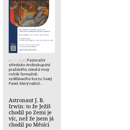
Pastorační
(21. 7. 2026)
středisko Arcibiskupství
pražského otevírá nový
ročník formačně-
vzdělávacího Kurzu Svatý
Pavel, který nabízí…
Astronaut J. B.
Irwin: to že Ježíš
chodil po Zemi je
víc, než že jsem já
chodil po Měsíci