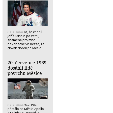
To, že chodil
(19. 7. 2026)
Ježíš Kristus po zemi,
znamená pro mne
nekonečně víc než to, že
člověk chodil po Měsíci.
20. července 1969
dosáhli lidé
povrchu Měsíce
20.7.1969
(17. 7. 2026)
přistálo na Měsíci Apollo
11 s lidskou posádkou.