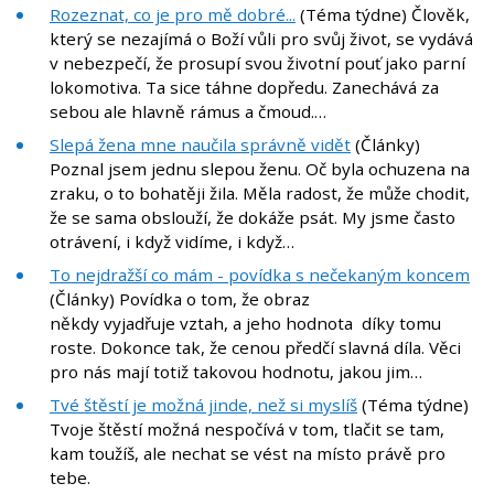
Rozeznat, co je pro mě dobré...
(Téma týdne) Člověk,
který se nezajímá o Boží vůli pro svůj život, se vydává
v nebezpečí, že prosupí svou životní pouť jako parní
lokomotiva. Ta sice táhne dopředu. Zanechává za
sebou ale hlavně rámus a čmoud.…
Slepá žena mne naučila správně vidět
(Články)
Poznal jsem jednu slepou ženu. Oč byla ochuzena na
zraku, o to bohatěji žila. Měla radost, že může chodit,
že se sama obslouží, že dokáže psát. My jsme často
otrávení, i když vidíme, i když…
To nejdražší co mám - povídka s nečekaným koncem
(Články) Povídka o tom, že obraz
někdy vyjadřuje vztah, a jeho hodnota díky tomu
roste. Dokonce tak, že cenou předčí slavná díla. Věci
pro nás mají totiž takovou hodnotu, jakou jim…
Tvé štěstí je možná jinde, než si myslíš
(Téma týdne)
Tvoje štěstí možná nespočívá v tom, tlačit se tam,
kam toužíš, ale nechat se vést na místo právě pro
tebe.