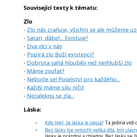
Související texty k tématu:
Zlo
-
Zlo nás zraňuje, všichni se ale můžeme uz
-
Satan, ďábel... Existuje?
-
Dva vlci v nás
-
Popírá zlo Boží existenci?
-
Dobrota sahá hlouběji než nejhlubší zlo
-
Máme zoufat?
-
Nebojte se! Poselství pro každého...
-
Každý máme sílu ničit
-
Nezaleknu se zla...
Láska:
Kdo řekl, že láska je slepá?
Ta jediná vidí 
Bez lásky lze vytvořit veliká díla, být sla
lásky je prázdný a chladný. Bez lásky se ž