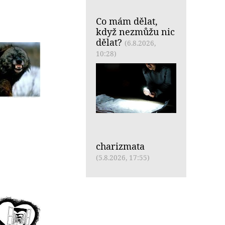
Co mám dělat,
když nezmůžu nic
dělat?
(6.8.2026,
10:28)
charizmata
(5.8.2026, 17:55)