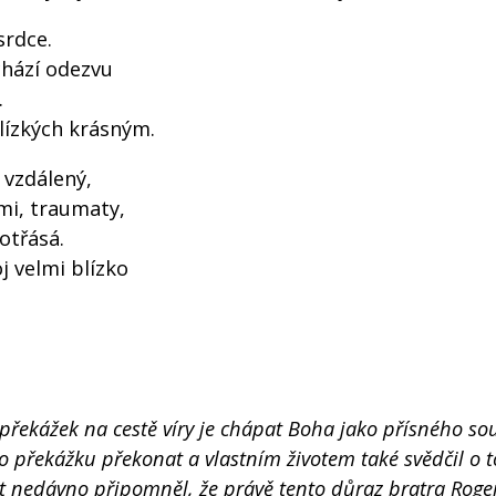
srdce.
chází odezvu
.
blízkých krásným.
 vzdálený,
i, traumaty,
otřásá.
j velmi blízko
 překážek na cestě víry je chápat Boha jako přísného so
uto překážku překonat a vlastním životem také svědčil o 
t nedávno připomněl, že právě tento důraz bratra Roge