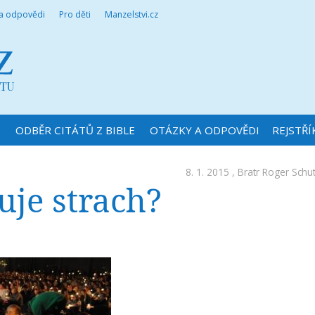
 a odpovědi
Pro děti
Manzelstvi.cz
N
ODBĚR CITÁTŮ Z BIBLE
OTÁZKY A ODPOVĚDI
REJSTŘÍ
8. 1. 2015 ,
Bratr Roger Schu
uje strach?