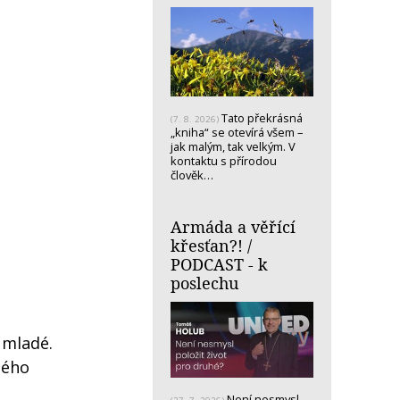
Tato překrásná
(7. 8. 2026)
„kniha“ se otevírá všem –
jak malým, tak velkým. V
kontaktu s přírodou
člověk…
Armáda a věřící
křesťan?! /
PODCAST - k
poslechu
 mladé.
dého
Není nesmysl