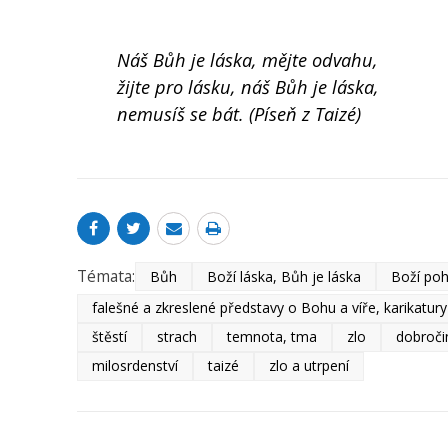
Náš Bůh je láska, mějte odvahu,
žijte pro lásku, náš Bůh je láska,
nemusíš se bát. (Píseň z Taizé)
Témata:
Bůh
Boží láska, Bůh je láska
Boží poh
falešné a zkreslené představy o Bohu a víře, karikatur
štěstí
strach
temnota, tma
zlo
dobroči
milosrdenství
taizé
zlo a utrpení