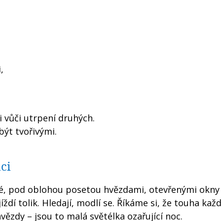
,
i vůči utrpení druhých.
ýt tvořivými.
ci
izé, pod oblohou posetou hvězdami, otevřenými okny
jíždí tolik. Hledají, modlí se. Říkáme si, že touha kaž
hvězdy – jsou to malá světélka ozařující noc.