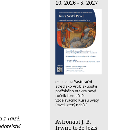
10. 2026 - 5. 2027
Pastorační
(21. 7. 2026)
středisko Arcibiskupství
pražského otevírá nový
ročník formačně-
vzdělávacího Kurzu Svatý
Pavel, který nabízí…
a z Taizé:
Astronaut J. B.
adatelství.
Irwin: to že Ježíš