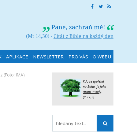
Pane, zachraň mě!
(Mt 14,30) -
Citát z Bible na každý den
K
APLIKACE
NEWSLETTER
PRO VÁS
O WEBU
tz
(Foto: IMA)
Kdo se spoléhá
na Boha, je jako
strom u vody
.
(Jr 17,5)