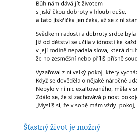
Bůh nám dává jít životem
s jiskřičkou dobroty v hloubi duše,
a tato jiskřička jen čeká, až se z ní st
Svědkem radosti a dobroty srdce byl
Již od dětství se učila vlídnosti ke ka
v její rodině nepadala slova, která dr
že ho zesměšní nebo příliš přísně soud
Vyzařoval z ní velký pokoj, který vychá
Když se dověděla o nějaké náročné událo
Nebylo v ní nic exaltovaného, měla v 
Zdálo se, že si zachovává plnost pokoje
„Myslíš si, že v sobě mám vždy pokoj, 
Šťastný život je možný