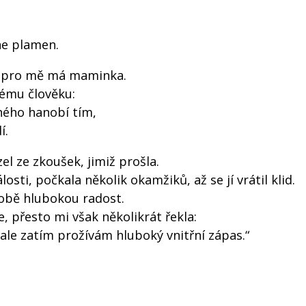
ane plamen.
a pro mě má maminka.
ždému člověku:
uhého hanobí tím,
í.
zel ze zkoušek, jimiž prošla.
sti, počkala několik okamžiků, až se jí vrátil klid.
sobě hlubokou radost.
, přesto mi však několikrát řekla:
ale zatím prožívám hluboký vnitřní zápas.“