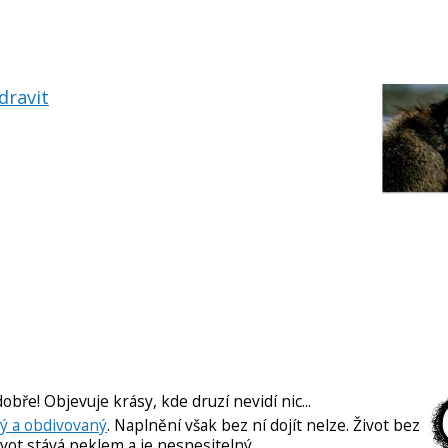
dravit
dobře! Objevuje krásy, kde druzí nevidí nic...
vný a obdivovaný
. Naplnění však bez ní dojít nelze. Život bez
ivot stává peklem a je nesnesitelný.