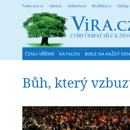
Pastorace.cz
Vánoce
Velikonoce
Modlitba.cz
Otázky
ČEMU VĚŘÍME
KATALOG
BIBLE NA KAŽDÝ DE
Bůh, který vzbuz