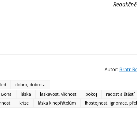
Redakčně
Autor:
Bratr R
led
dobro, dobrota
y Boha
láska
laskavost, vlídnost
pokoj
radost a štěstí
nnost
krize
láska k nepřátelům
lhostejnost, ignorace, přeh