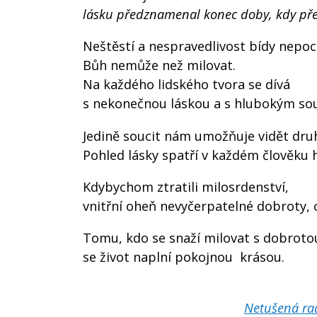
lásku předznamenal konec doby, kdy přet
Neštěstí a nespravedlivost bídy nepoc
Bůh nemůže než milovat.
Na každého lidského tvora se dívá
s nekonečnou láskou a s hlubokým so
Jedině soucit nám umožňuje vidět druh
Pohled lásky spatří v každém člověku 
Kdybychom ztratili milosrdenství,
vnitřní oheň nevyčerpatelné dobroty, 
Tomu, kdo se snaží milovat s dobrotou
se život naplní pokojnou krásou.
Netušená ra