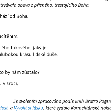
rvávala obava z přísného, trestajícího Boha.
hází od Boha.
ucítěním.
ého takového, jaký je.
hlubokou krásu lidské duše.
co by nám zůstalo?
 v srdci,
Se svolením zpracováno podle knih Bratra Roger
dost
, a
Vyvolit si lásku
, které vydalo Karmelitánské nakl