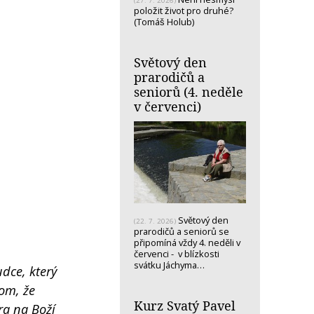
(27. 7. 2026)
položit život pro druhé?
(Tomáš Holub)
Světový den
prarodičů a
seniorů (4. neděle
v červenci)
Světový den
(22. 7. 2026)
prarodičů a seniorů se
připomíná vždy 4. neděli v
červenci - v blízkosti
svátku Jáchyma…
udce, který
tom, že
Kurz Svatý Pavel
ra na Boží