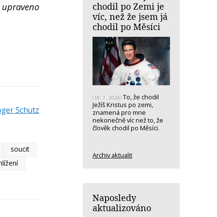
chodil po Zemi je
 upraveno
víc, než že jsem já
chodil po Měsíci
To, že chodil
(19. 7. 2026)
Ježíš Kristus po zemi,
oger Schutz
znamená pro mne
nekonečně víc než to, že
člověk chodil po Měsíci.
soucit
Archiv aktualit
lížení
Naposledy
aktualizováno