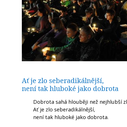
Ať je zlo seberadikálnější,
není tak hluboké jako dobrota
Dobrota sahá hlouběji než nejhlubší zl
Ať je zlo seberadikálnější,
není tak hluboké jako dobrota.