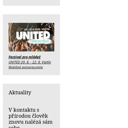
Festival pro mládež
UNITED 20. 8. - 22. 8. Vsetín
Mediálně spolupracujeme
Aktuality
V kontaktu s
přírodou člověk
znovu nalézá sám
sebe