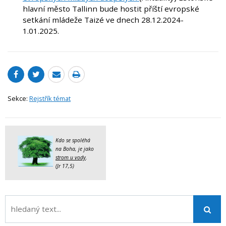
hlavní město Tallinn bude hostit příští evropské
setkání mládeže Taizé ve dnech 28.12.2024-
1.01.2025.
Sekce:
Rejstřík témat
Kdo se spoléhá
na Boha, je jako
strom u vody
.
(Jr 17,5)