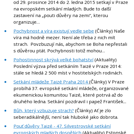
od 29. prosince 2014 do 2. ledna 2015 setkají v Praze
na evropském setkání mladých. Bude to další
zastavení na „pouti důvěry na zemi“, kterou
organizuje…
Pochybnost a víra existují vedle sebe
(Články) Naše
víra má hodně mezer. Není ale třeba z nich mít
strach. Povzbuzují nás, abychom se Boha nepřestali
s důvěrou ptát. Pochybnosti totiž mohou…
Pohostinnost skrývá velké bohatství
(Aktuality)
Poslední výzva před setkáním Taizé v Praze 2014:
stále se hledá 2 500 míst v hostitelských rodinách.
Setkání mládeže Taizé Praha 2014
(Články) V Praze
probíhá 37. evropské setkání mládeže, organizované
ekumenickou komunitou Taizé, které potrvá až do
druhého ledna. Setkání pozdravil i papež František...
Bůh, který vzbuzuje strach?
(Články) Ať je zlo
seberadikálnější, není tak hluboké jako dobrota.
Pouť důvěry Taizé - 47. Silvestrovské setkání
evropských mladých dospělých
(Aktuality) Estonské