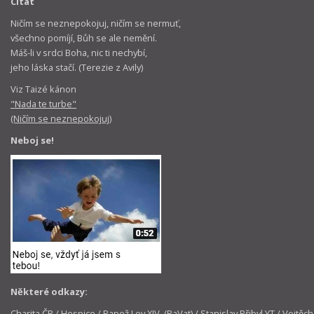
Citát
Ničím se neznepokojuj, ničím se nermuť,
všechno pomíjí, Bůh se ale nemění.
Máš-li v srdci Boha, nic ti nechybí,
jeho láska stačí. (Terezie z Avily)
Viz Taizé kánon
"Nada te turbe"
(Ničím se neznepokojuj)
Neboj se!
Některé odkazy:
Charita ČR
/
Hospice
/
Papež Lev XIV. (RaVat)
/
Stanislav Přibyl YT
/
Vojtěch