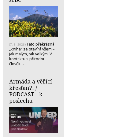
Tato překrásná
(7. 8. 2026)
„kniha“ se otevírá všem –
jak malým, tak velkým. V
kontaktu s přírodou
člověk…
Armáda a věřící
křesťan?! /
PODCAST - k
poslechu