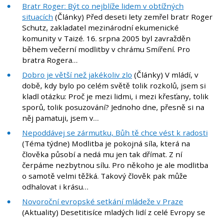
Bratr Roger: Být co nejblíže lidem v obtížných
situacích
(Články) Před deseti lety zemřel bratr Roger
Schutz, zakladatel mezinárodní ekumenické
komunity v Taizé. 16. srpna 2005 byl zavražděn
během večerní modlitby v chrámu Smíření. Pro
bratra Rogera…
Dobro je větší než jakékoliv zlo
(Články) V mládí, v
době, kdy bylo po celém světě tolik rozkolů, jsem si
kladl otázku: Proč je mezi lidmi, i mezi křesťany, tolik
sporů, tolik posuzování? Jednoho dne, přesně si na
něj pamatuji, jsem v…
Nepoddávej se zármutku, Bůh tě chce vést k radosti
(Téma týdne) Modlitba je pokojná síla, která na
člověka působí a nedá mu jen tak dřímat. Z ní
čerpáme nezbytnou sílu. Pro někoho je ale modlitba
o samotě velmi těžká. Takový člověk pak může
odhalovat i krásu…
Novoroční evropské setkání mládeže v Praze
(Aktuality)
Desetitisíce mladých lidí z celé Evropy se