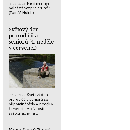
Není nesmysl
(27. 7. 2026)
položit život pro druhé?
(Tomáš Holub)
Světový den
prarodičů a
seniorů (4. neděle
v červenci)
Světový den
(22. 7. 2026)
prarodičů a seniorů se
připomíná vždy 4. neděli v
červenci - v blízkosti
svátku Jáchyma…
Kurz Svatý Pavel