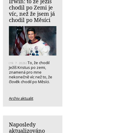
Irwin: to že Ježíš
chodil po Zemi je
víc, než že jsem já
chodil po Měsíci
To, že chodil
(19. 7. 2026)
Ježíš Kristus po zemi,
znamená pro mne
nekonečně víc než to, že
člověk chodil po Měsíci.
Archiv aktualit
Naposledy
aktualizováno