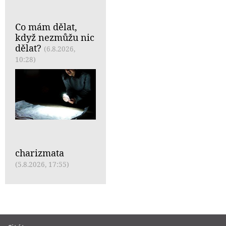
Co mám dělat,
když nezmůžu nic
dělat?
(6.8.2026,
10:28)
charizmata
(5.8.2026, 17:55)