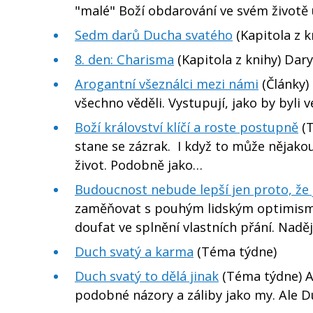
"malé" Boží obdarování ve svém životě 
Sedm darů Ducha svatého
(Kapitola z k
8. den: Charisma
(Kapitola z knihy) Dar
Arogantní všeználci mezi námi
(Články) 
všechno věděli. Vystupují, jako by byli 
Boží království klíčí a roste postupně
(T
stane se zázrak. I když to může nějakou 
život. Podobně jako…
Budoucnost nebude lepší jen proto, že 
zaměňovat s pouhým lidským optimisme
doufat ve splnění vlastních přání. Naděj
Duch svatý a karma
(Téma týdne)
Duch svatý to dělá jinak
(Téma týdne) Al
podobné názory a záliby jako my. Ale Duc