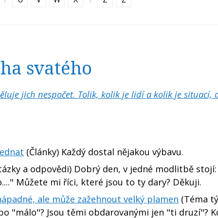
cha svatého
e jich nespočet. Tolik, kolik je lidí a kolik je situací, 
jednat
(Články) Každý dostal nějakou výbavu.
ázky a odpovědi) Dobrý den, v jedné modlitbě stojí: "
." Můžete mi říci, které jsou to ty dary? Děkuji.
nápadné, ale může zažehnout velký plamen
(Téma tý
 "málo"? Jsou těmi obdarovanými jen "ti druzí"? Kd