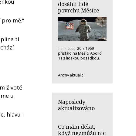
lenkou
dosáhli lidé
povrchu Měsíce
 pro mě.“
plína ti
ichází
20.7.1969
(17. 7. 2026)
přistálo na Měsíci Apollo
11 s lidskou posádkou.
Archiv aktualit
em životě
jsme u
Naposledy
aktualizováno
e, hlavu i
Co mám dělat,
když nezmůžu nic