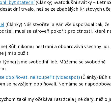
li být stateční
(Články) Svatodušní svátky – Letnic
desát dní trvalo, než se ze zbabělých Kristových uč
el
(Články) Náš stvořitel a Pán vše uspořádal tak, že
bdržel, musí se zároveň pokořit pro ctnosti, které 
e) Bůh nikomu nestraní a obdarovává všechny lidi. 
 jimi sloužit.
 týdne) Jsme svobodní lidé. Můžeme se svobodně
tem.
se doplňovat, ne soupeřit (videospot)
(Články) Bůh s
chom se navzájem doplňovali. Nemáme se napodobovat
bychom také my očekávali asi zcela jiné dary, než o j