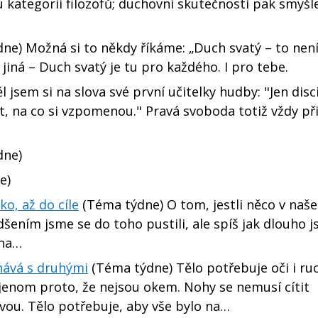
 kategorií filozofů; duchovní skutečnosti pak smyš
ne) Možná si to někdy říkáme: „Duch svatý – to není
iná – Duch svatý je tu pro každého. I pro tebe.
 jsem si na slova své první učitelky hudby: "Jen disci
t, na co si vzpomenou." Pravá svoboda totiž vždy př
dne)
e)
o, až do cíle
(Téma týdne) O tom, jestli něco v naš
šením jsme se do toho pustili, ale spíš jak dlouho 
cha…
nává s druhými
(Téma týdne) Tělo potřebuje oči i ruc
jenom proto, že nejsou okem. Nohy se nemusí cítit
vou. Tělo potřebuje, aby vše bylo na…