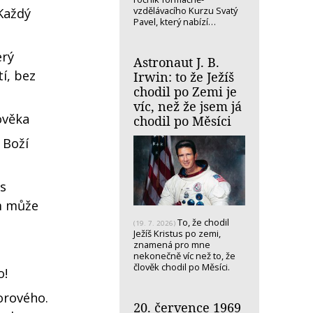
vzdělávacího Kurzu Svatý
Každý
Pavel, který nabízí…
erý
Astronaut J. B.
í, bez
Irwin: to že Ježíš
chodil po Zemi je
víc, než že jsem já
ověka
chodil po Měsíci
 Boží
ás
ám může
To, že chodil
(19. 7. 2026)
Ježíš Kristus po zemi,
znamená pro mne
nekonečně víc než to, že
člověk chodil po Měsíci.
o!
orového.
20. července 1969