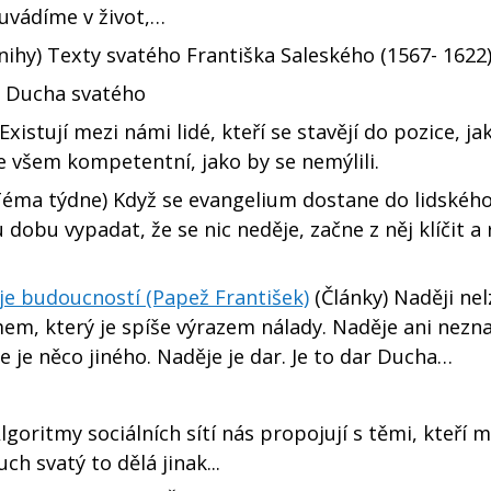
uvádíme v život,…
nihy) Texty svatého Františka Saleského (1567- 1622
y Ducha svatého
Existují mezi námi lidé, kteří se stavějí do pozice, ja
ve všem kompetentní, jako by se nemýlili.
éma týdne) Když se evangelium dostane do lidského
dobu vypadat, že se nic neděje, začne z něj klíčit a 
je budoucností (Papež František)
(Články) Naději nel
m, který je spíše výrazem nálady. Naděje ani nez
e je něco jiného. Naděje je dar. Je to dar Ducha…
goritmy sociálních sítí nás propojují s těmi, kteří m
h svatý to dělá jinak...