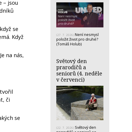
e – jsou
edníků
 když se
Není nesmysl
(27. 7. 2026)
nemá. Když
položit život pro druhé?
(Tomáš Holub)
Je na nás,
Světový den
prarodičů a
seniorů (4. neděle
v červenci)
tvořil
, či
akých se
Světový den
(22. 7. 2026)