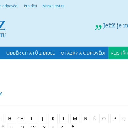
 a odpovědi
Pro děti
Manzelstvi.cz
Ježíš je 
N
ODBĚR CITÁTŮ Z BIBLE
OTÁZKY A ODPOVĚDI
REJSTŘÍ
v
G
H
CH
I
J
K
L
M
N
Ň
O
P
Q
Ť
U
V
W
X
Y
Z
Ž