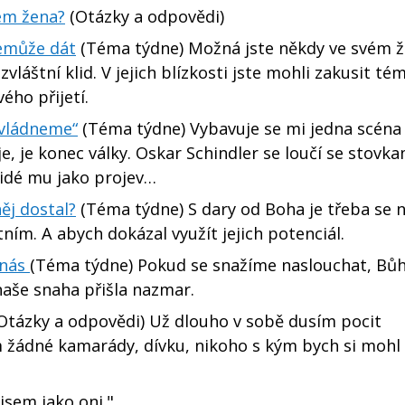
sem žena?
(Otázky a odpovědi)
nemůže dát
(Téma týdne) Možná jste někdy ve svém ž
zvláštní klid. V jejich blízkosti jste mohli zakusit té
ho přijetí.
zvládneme“
(Téma týdne) Vybavuje se mi jedna scéna 
 je konec války. Oskar Schindler se loučí se stovka
Židé mu jako projev…
ěj dostal?
(Téma týdne) S dary od Boha je třeba se n
tním. A abych dokázal využít jejich potenciál.
 nás
(Téma týdne) Pokud se snažíme naslouchat, Bů
aše snaha přišla nazmar.
Otázky a odpovědi) Už dlouho v sobě dusím pocit
žádné kamarády, dívku, nikoho s kým bych si mohl
sem jako oni."