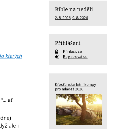
Bible na neděli
2. 8. 2026
,
9. 8. 2026
Přihlášení
Přihlásit se
do kterých
Registrovat se
Křesťanské letní kempy
pro mládež 2026
... ať
dne)
yž ale i