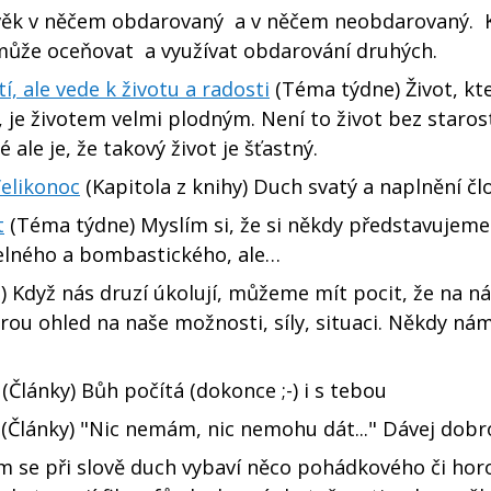
věk v něčem obdarovaný a v něčem neobdarovaný. 
ůže oceňovat a využívat obdarování druhých.
, ale vede k životu a radosti
(Téma týdne) Život, kt
e životem velmi plodným. Není to život bez starost
 ale je, že takový život je šťastný.
Velikonoc
(Kapitola z knihy) Duch svatý a naplnění čl
t
(Téma týdne) Myslím si, že si někdy představujeme
elného a bombastického, ale…
 Když nás druzí úkolují, můžeme mít pocit, že na n
erou ohled na naše možnosti, síly, situaci. Někdy n
(Články) Bůh počítá (dokonce ;-) i s tebou
(Články) "Nic nemám, nic nemohu dát..." Dávej dobr
m se při slově duch vybaví něco pohádkového či hor