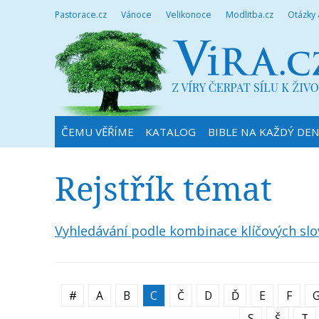
Pastorace.cz
Vánoce
Velikonoce
Modlitba.cz
Otázky
ČEMU VĚŘÍME
KATALOG
BIBLE NA KAŽDÝ DE
Rejstřík témat
Vyhledávání podle kombinace klíčových slo
#
A
B
C
Č
D
Ď
E
F
S
Š
T