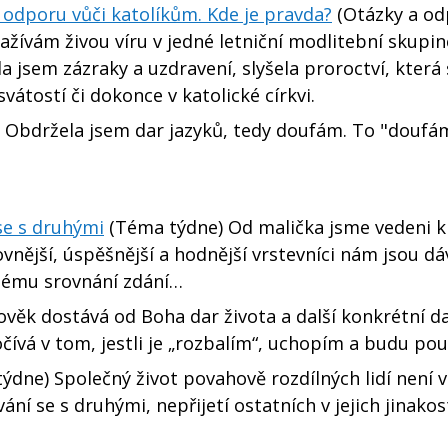
k odporu vůči katolíkům. Kde je pravda?
(Otázky a od
ažívám živou víru v jedné letniční modlitební skupin
a jsem zázraky a uzdravení, slyšela proroctví, která 
vátostí či dokonce v katolické církvi.
 Obdržela jsem dar jazyků, tedy doufám. To "doufá
se s druhými
(Téma týdne) Od malička jsme vedeni k
nější, úspěšnější a hodnější vrstevníci nám jsou dá
mnému srovnání zdání…
věk dostává od Boha dar života a další konkrétní da
ívá v tom, jestli je „rozbalím“, uchopím a budu pou
ýdne) Společný život povahově rozdílných lidí není 
ní se s druhými, nepřijetí ostatních v jejich jinakost