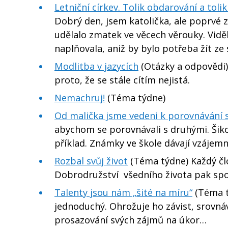
Letniční církev. Tolik obdarování a toli
Dobrý den, jsem katolička, ale poprvé z
udělalo zmatek ve věcech věrouky. Viděl
naplňovala, aniž by bylo potřeba žít ze s
Modlitba v jazycích
(Otázky a odpovědi)
proto, že se stále cítím nejistá.
Nemachruj!
(Téma týdne)
Od malička jsme vedeni k porovnávání 
abychom se porovnávali s druhými. Šikov
příklad. Známky ve škole dávají vzáje
Rozbal svůj život
(Téma týdne) Každý člo
Dobrodružství všedního života pak spoč
Talenty jsou nám „šité na míru“
(Téma t
jednoduchý. Ohrožuje ho závist, srovnává
prosazování svých zájmů na úkor…