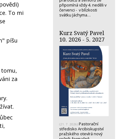
prarodičů a seniorů se
povědi)
připomíná vždy 4. neděli v
červenci - v blízkosti
ce. To mi
svátku Jáchyma…
se
Kurz Svatý Pavel
10. 2026 - 5. 2027
m" píšu
 tomu,
váni za
ry.
žívat.
vůbec
Pastorační
i,
(21. 7. 2026)
středisko Arcibiskupství
pražského otevírá nový
ročník formačně-