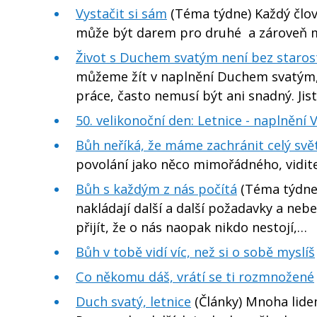
Vystačit si sám
(Téma týdne) Každý člo
může být darem pro druhé a zároveň m
Život s Duchem svatým není bez starostí
můžeme žít v naplnění Duchem svatým, j
práce, často nemusí být ani snadný. Jisté
50. velikonoční den: Letnice - naplnění 
Bůh neříká, že máme zachránit celý svě
povolání jako něco mimořádného, vidit
Bůh s každým z nás počítá
(Téma týdne)
nakládají další a další požadavky a neb
přijít, že o nás naopak nikdo nestojí,…
Bůh v tobě vidí víc, než si o sobě myslíš
Co někomu dáš, vrátí se ti rozmnožené
Duch svatý, letnice
(Články) Mnoha lide