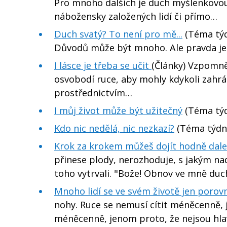
Pro mnoho dalších je duch myšlenkovou
nábožensky založených lidí či přímo…
Duch svatý? To není pro mě...
(Téma týd
Důvodů může být mnoho. Ale pravda je j
I lásce je třeba se učit
(Články) Vzpomněl
osvobodí ruce, aby mohly kdykoli zahrá
prostřednictvím…
I můj život může být užitečný
(Téma tý
Kdo nic nedělá, nic nezkazí?
(Téma týdn
Krok za krokem můžeš dojít hodně dalek
přinese plody, nerozhoduje, s jakým nad
toho vytrvali. "Bože! Obnov ve mně du
Mnoho lidí se ve svém životě jen porov
nohy. Ruce se nemusí cítit méněcenně, 
méněcenně, jenom proto, že nejsou hla