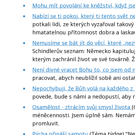
Mohu mít povolání ke kněžství, když j
Nabízí se ti pokoj, který ti tento svět 
potkali lidi, ze kterých vyzařoval takový 
hmatatelnou přítomnost dobra a laskavé
Nemusíme se bát jít do věcí, které „ne
Schindlerův seznam: Německo kapituluje,
kterým zachránil život ve své továrně. 
Není divné vracet Bohu to, co jsem od n
pracovat, abych neublížil sobě ani osta
Nepochybuji, že Bůh volá na každého z
povede, bude s námi a nedopustí, aby n
Osamělost - ztrácím svůj smysl života
(
méněcennosti. Jsem úplně sám. Nemám 
promluvit.
Pýcha přináší samotu
(Téma týdne) "Nej