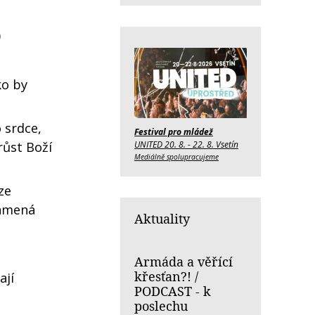
)
ko by
 srdce,
Festival pro mládež
růst Boží
UNITED 20. 8. - 22. 8. Vsetín
Mediálně spolupracujeme
ze
namená
Aktuality
Armáda a věřící
křesťan?! /
ají
PODCAST - k
poslechu