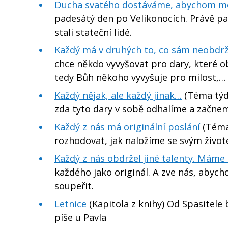
Ducha svatého dostáváme, abychom moh
padesátý den po Velikonocích. Právě pa
stali stateční lidé.
Každý má v druhých to, co sám neobdrž
chce někdo vyvyšovat pro dary, které o
tedy Bůh někoho vyvyšuje pro milost,…
Každý nějak, ale každý jinak…
(Téma týdn
zda tyto dary v sobě odhalíme a začneme
Každý z nás má originální poslání
(Téma
rozhodovat, jak naložíme se svým živo
Každý z nás obdržel jiné talenty. Máme 
každého jako originál. A zve nás, aby
soupeřit.
Letnice
(Kapitola z knihy) Od Spasitele 
píše u Pavla