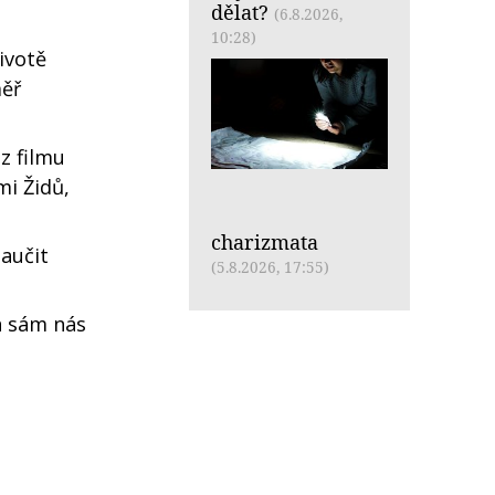
dělat?
(6.8.2026,
10:28)
ivotě
měř
z filmu
mi Židů,
charizmata
aučit
(5.8.2026, 17:55)
h sám nás