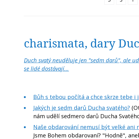
charismata, dary Du
Duch svatý neuděluje jen "sedm darů", ale uděluj
se lidé dostávají...
Bůh s tebou počítá a chce skrze tebe i 
Jakých je sedm darů Ducha svatého?
(Ot
nám udělí sedmero darů Ducha Svatého...
Naše obdarování nemusí být velké ani 
Jsme Bohem obdarovaní? "Hodně", anebo