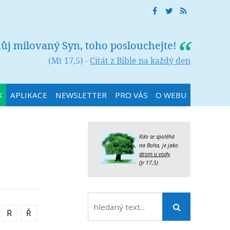
můj milovaný Syn, toho poslouchejte!
(Mt 17,5) -
Citát z Bible na každý den
K
APLIKACE
NEWSLETTER
PRO VÁS
O WEBU
Kdo se spoléhá
na Boha, je jako
strom u vody
.
(Jr 17,5)
R
Ř