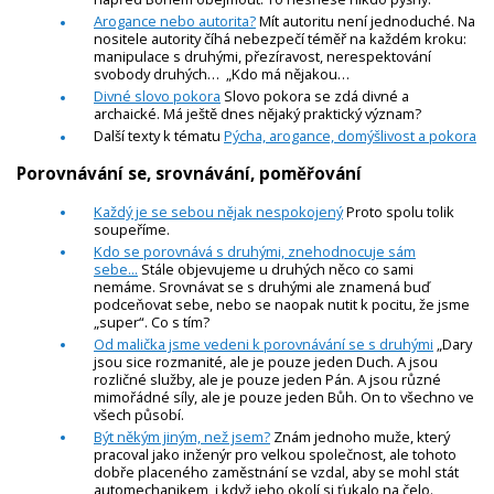
Arogance nebo autorita?
Mít autoritu není jednoduché. Na
nositele autority číhá nebezpečí téměř na každém kroku:
manipulace s druhými, přezíravost, nerespektování
svobody druhých… „Kdo má nějakou…
Divné slovo pokora
Slovo pokora se zdá divné a
archaické. Má ještě dnes nějaký praktický význam?
Další texty k tématu
Pýcha, arogance, domýšlivost a pokora
Porovnávání se, srovnávání, poměřování
Každý je se sebou nějak nespokojený
Proto spolu tolik
soupeříme.
Kdo se porovnává s druhými, znehodnocuje sám
sebe...
Stále objevujeme u druhých něco co sami
nemáme. Srovnávat se s druhými ale znamená buď
podceňovat sebe, nebo se naopak nutit k pocitu, že jsme
„super“. Co s tím?
Od malička jsme vedeni k porovnávání se s druhými
„Dary
jsou sice rozmanité, ale je pouze jeden Duch. A jsou
rozličné služby, ale je pouze jeden Pán. A jsou různé
mimořádné síly, ale je pouze jeden Bůh. On to všechno ve
všech působí.
Být někým jiným, než jsem?
Znám jednoho muže, který
pracoval jako inženýr pro velkou společnost, ale tohoto
dobře placeného zaměstnání se vzdal, aby se mohl stát
automechanikem, i když jeho okolí si ťukalo na čelo.