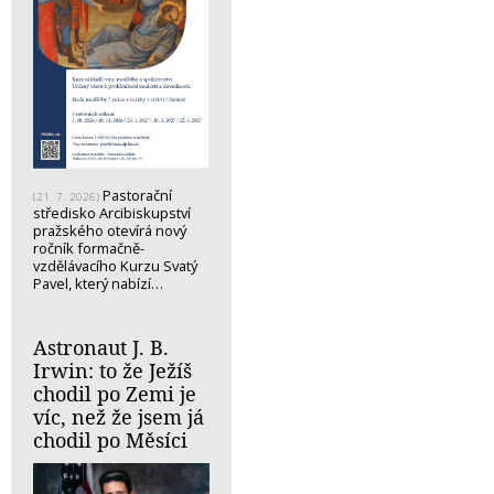
Pastorační
(21. 7. 2026)
středisko Arcibiskupství
pražského otevírá nový
ročník formačně-
vzdělávacího Kurzu Svatý
Pavel, který nabízí…
Astronaut J. B.
Irwin: to že Ježíš
chodil po Zemi je
víc, než že jsem já
chodil po Měsíci