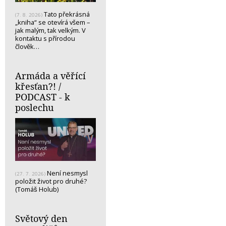
Tato překrásná
(7. 8. 2026)
„kniha“ se otevírá všem –
jak malým, tak velkým. V
kontaktu s přírodou
člověk…
Armáda a věřící
křesťan?! /
PODCAST - k
poslechu
Není nesmysl
(27. 7. 2026)
položit život pro druhé?
(Tomáš Holub)
Světový den