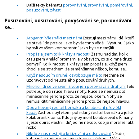
Další texty k tématu
porovnávání, srovnávání, poměřování,
posuzování, závist
Posuzování, odsuzování, povyšování se, porovnávání
se...
Arogantní všeználci mezi námi
Existují mezi námi lidé, kteří
se stavějí do pozice, jako by všechno věděli. Vystupují, jako
by byli ve všem kompetentní, jako by se nemýlili.
Propásla jsem tolik krásy a radosti!
Žasnu nad tím, kolik
času jsem v mládí promarnila v obavách, co si o mně druzí
pomyslí. Kolik radosti a krásy jsem propásla, když jsem
chodila se strachem, že si mě všimne někdo, komu se…
Když nesoudím druhé, osvobozuje mě to
Nechme se
uzdravovat od neustálého posuzování druhých.
Mnoho lidí se ve svém životě jen porovnává s druhými
Tělo
potřebuje oči i ruce, hlavu i nohy. Ruce se nemusí cítit
méněcenně, jenom proto, že nejsou okem. Nohy se
nemusí cítit méněcenně, jenom proto, že nejsou hlavou.
Opovrhovaný ředitel berňáku a kolaborant převlékl
kabát
Zacheus byl všemi pohrdaný ředitel berňáku a ještě
kolaborant k tomu. Kdo jiný by mohl kolaborovat s Římany
a ještě obírat vlastní lidi? Jedině někdo, kdo je morálně fakt
nízko.
Nikdo z nás nestojí o kritizování a odsuzování
Někdo,
koho máte rádi, vás vezme stranou a řekne: „Můžu