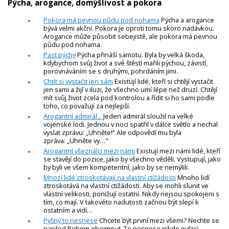
Pýcha, arogance, domýšlivost a pokora
Pokora má pevnou půdu pod nohama
Pýcha a arogance
bývá velmi akční. Pokora je oproti tomu skoro nadávkou.
Arogance může působit sebejistě, ale pokora má pevnou
půdu pod nohama.
Past pýchy
Pýcha přináší samotu. Byla by velká škoda,
kdybychom svůj život a své štěstí mařili pýchou, závistí,
porovnáváním se s druhými, pohrdáním jimi.
Chtít si vystačit jen sám
Existují lidé, kteří si chtějí vystačit
jen sami a žijí v iluzi, že všechno umí lépe než druzí. Chtějí
mít svůj život zcela pod kontrolou a řídit si ho sami podle
toho, co považují za nejlepší.
Arogantní admirál...
Jeden admirál sloužil na velké
vojenské lodi. Jednou v noci spatřil v dálce světlo a nechal
vyslat zprávu: „Uhněte!“ Ale odpovědí mu byla
zpráva: „Uhněte vy…"
Arogantní všeználci mezi námi
Existují mezi námi lidé, kteří
se stavějí do pozice, jako by všechno věděli. Vystupují, jako
by byli ve všem kompetentní, jako by se nemýlili.
Mnozí lidé ztroskotávají na vlastní ctižádosti
Mnoho lidí
ztroskotává na vlastní ctižádosti. Aby se mohli slunit ve
vlastní velikosti, ponižují ostatní. Nikdy nejsou spokojeni s
tím, co mají. V takovéto nadutosti začnou být slepí k
ostatním a vidí…
Pyšný to nesnese
Chcete být první mezi všemi? Nechte se
napřed Bohem obejmout. To nesnese nikdo pyšný.