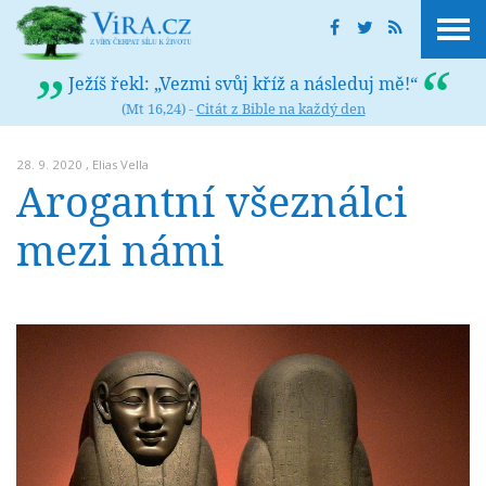
Ježíš řekl: „Vezmi svůj kříž a následuj mě!“
(Mt 16,24) -
Citát z Bible na každý den
28. 9. 2020 ,
Elias Vella
Arogantní všeználci
mezi námi