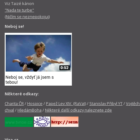
Viz Taizé kánon
"Nada te turbe"
(Ničím se neznepokojuj)
Neboj se!
Některé odkazy:
Charita ČR
/
Hospice
/
Papež Lev XIV. (RaVat)
/
Stanislav Přibyl YT
/
Vojtěch
chval
/
HledámBoha
/
Některé další odkazy naleznete zde
Vira.cz