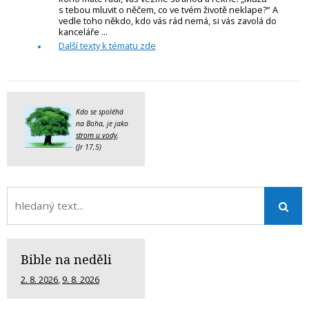
s tebou mluvit o něčem, co ve tvém životě neklape?“ A
vedle toho někdo, kdo vás rád nemá, si vás zavolá do
kanceláře ...
Další texty k tématu zde
Kdo se spoléhá
na Boha, je jako
strom u vody
.
(Jr 17,5)
Bible na neděli
2. 8. 2026
,
9. 8. 2026