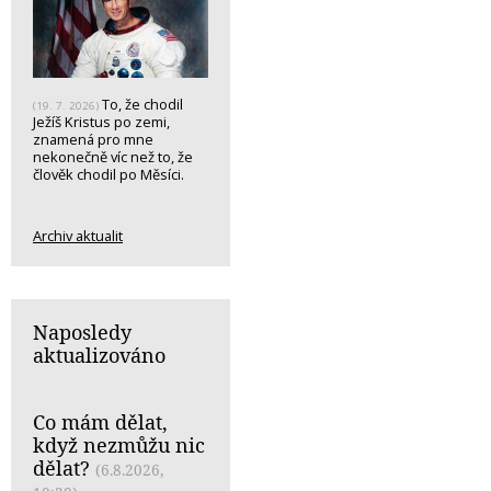
To, že chodil
(19. 7. 2026)
Ježíš Kristus po zemi,
znamená pro mne
nekonečně víc než to, že
člověk chodil po Měsíci.
Archiv aktualit
Naposledy
aktualizováno
Co mám dělat,
když nezmůžu nic
dělat?
(6.8.2026,