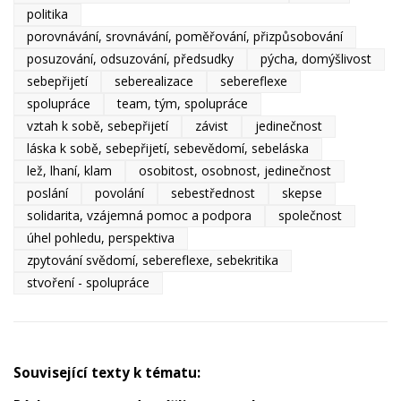
politika
porovnávání, srovnávání, poměřování, přizpůsobování
posuzování, odsuzování, předsudky
pýcha, domýšlivost
sebepřijetí
seberealizace
sebereflexe
spolupráce
team, tým, spolupráce
vztah k sobě, sebepřijetí
závist
jedinečnost
láska k sobě, sebepřijetí, sebevědomí, sebeláska
lež, lhaní, klam
osobitost, osobnost, jedinečnost
poslání
povolání
sebestřednost
skepse
solidarita, vzájemná pomoc a podpora
společnost
úhel pohledu, perspektiva
zpytování svědomí, sebereflexe, sebekritika
stvoření - spolupráce
Související texty k tématu: