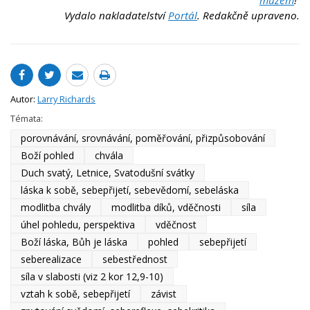
Vydalo nakladatelství
Portál
. Redakčně upraveno.
Autor:
Larry Richards
Témata:
porovnávání, srovnávání, poměřování, přizpůsobování
Boží pohled
chvála
Duch svatý, Letnice, Svatodušní svátky
láska k sobě, sebepřijetí, sebevědomí, sebeláska
modlitba chvály
modlitba díků, vděčnosti
síla
úhel pohledu, perspektiva
vděčnost
Boží láska, Bůh je láska
pohled
sebepřijetí
seberealizace
sebestřednost
síla v slabosti (viz 2 kor 12,9-10)
vztah k sobě, sebepřijetí
závist