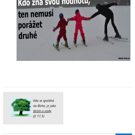
Kdo se spoléhá
na Boha, je jako
strom u vody
.
(Jr 17,5)