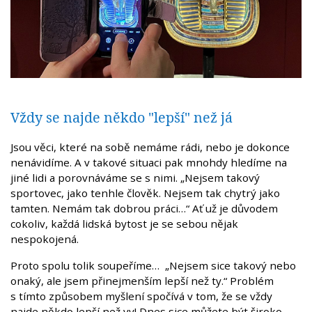
Vždy se najde někdo "lepší" než já
Jsou věci, které na sobě nemáme rádi, nebo je dokonce
nenávidíme. A v takové situaci pak mnohdy hledíme na
jiné lidi a porovnáváme se s nimi. „Nejsem takový
sportovec, jako tenhle člověk. Nejsem tak chytrý jako
tamten. Nemám tak dobrou práci…“ Ať už je důvodem
cokoliv, každá lidská bytost je se sebou nějak
nespokojená.
Proto spolu tolik soupeříme… „Nejsem sice takový nebo
onaký, ale jsem přinejmenším lepší než ty.“ Problém
s tímto způsobem myšlení spočívá v tom, že se vždy
najde někdo lepší než vy! Dnes sice můžete být široko