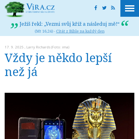
Ježíš řekl: „Vezmi svůj kříž a následuj mě!“
(Mt 16,24) -
Citát z Bible na každý den
17. 9. 2025 ,
Larry Richards
(Foto: ima)
Vždy je někdo lepší
než já