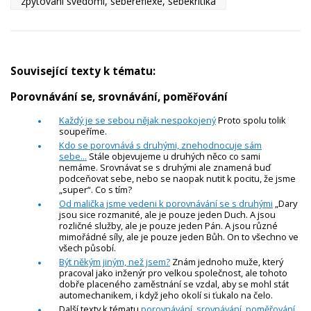
zpytování svědomí, sebereflexe, sebekritika
Související texty k tématu:
Porovnávání se, srovnávání, poměřování
Každý je se sebou nějak nespokojený
Proto spolu tolik
soupeříme.
Kdo se porovnává s druhými, znehodnocuje sám
sebe...
Stále objevujeme u druhých něco co sami
nemáme. Srovnávat se s druhými ale znamená buď
podceňovat sebe, nebo se naopak nutit k pocitu, že jsme
„super“. Co s tím?
Od malička jsme vedeni k porovnávání se s druhými
„Dary
jsou sice rozmanité, ale je pouze jeden Duch. A jsou
rozličné služby, ale je pouze jeden Pán. A jsou různé
mimořádné síly, ale je pouze jeden Bůh. On to všechno ve
všech působí.
Být někým jiným, než jsem?
Znám jednoho muže, který
pracoval jako inženýr pro velkou společnost, ale tohoto
dobře placeného zaměstnání se vzdal, aby se mohl stát
automechanikem, i když jeho okolí si ťukalo na čelo.
Další texty k tématu
porovnávání, srovnávání, poměřování,