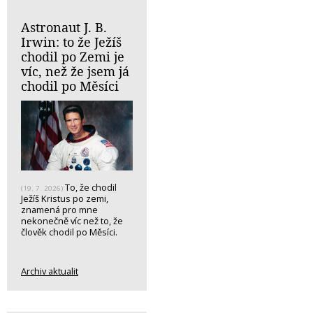
Astronaut J. B.
Irwin: to že Ježíš
chodil po Zemi je
víc, než že jsem já
chodil po Měsíci
To, že chodil
(19. 7. 2026)
Ježíš Kristus po zemi,
znamená pro mne
nekonečně víc než to, že
člověk chodil po Měsíci.
Archiv aktualit