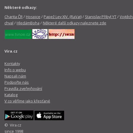
Některé odkazy:
Charita ČR
/
Hospice
/
Papež Lev XIV. (RaVat)
/
Stanislav Přibyl YT
/
Vojtěch
chval
/
HledámBoha
/
Některé další odkazy naleznete zde
Vira.cz
Kontakty
Info o webu
Napsali nám
Podpořte nás
Pravidla zveřejňování
Katalog
V co věříme jako křesťané
© Vira.cz
since 1998