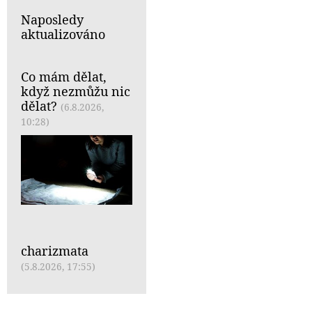
Naposledy
aktualizováno
Co mám dělat,
když nezmůžu nic
dělat?
(6.8.2026,
10:28)
charizmata
(5.8.2026, 17:55)