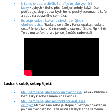
K čemu je dobré chválit Boha? Je to jako vyznání
lásky
Kdybych k Bohu přicházel jen tehdy, když něco
potřebuju, degradoval bych ho na pouhý automat na kafe
a sebe na otravného somráka.
Existuje radost, která nezávisí na vnějších
okolnostech…
"Radujte se stále v Pánu, opakuji, radujte
se… Pán je blízko. O nic nemějte starost“ (Bible, Flp 4,4-6).
To se mu to řekne, ale jak se já můžu radovat..?!
Láska k sobě, sebepřijetí:
Miluj sám sebe, abys mohl milovat druhé
Láska k bližnímu
bez lásky k sobě samému neexistuje...
Miluj sám sebe, aby ses mohl otevírat lásce
druhých
Milovat sám sebe je stejně důležitým přikázáním
jako milovat bližního. Ježíš učinil z lásky k sobě samému