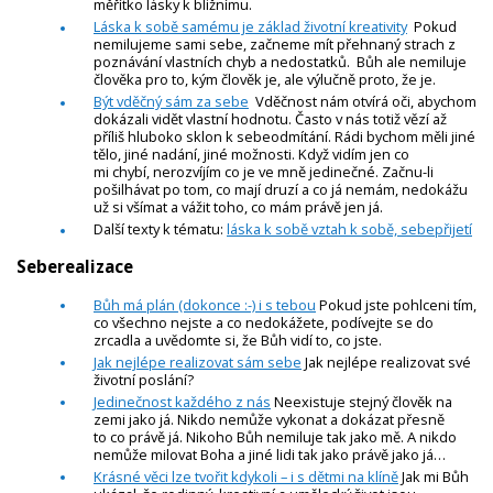
měřítko lásky k bližnímu.
Láska k sobě samému je základ životní kreativity
Pokud
nemilujeme sami sebe, začneme mít přehnaný strach z
poznávání vlastních chyb a nedostatků. Bůh ale nemiluje
člověka pro to, kým člověk je, ale výlučně proto, že je.
Být vděčný sám za sebe
Vděčnost nám otvírá oči, abychom
dokázali vidět vlastní hodnotu. Často v nás totiž vězí až
příliš hluboko sklon k sebeodmítání. Rádi bychom měli jiné
tělo, jiné nadání, jiné možnosti. Když vidím jen co
mi chybí, nerozvíjím co je ve mně jedinečné. Začnu-li
pošilhávat po tom, co mají druzí a co já nemám, nedokážu
už si všímat a vážit toho, co mám právě jen já.
Další texty k tématu:
láska k sobě vztah k sobě, sebepřijetí
Seberealizace
Bůh má plán (dokonce :-) i s tebou
Pokud jste pohlceni tím,
co všechno nejste a co nedokážete, podívejte se do
zrcadla a uvědomte si, že Bůh vidí to, co jste.
Jak nejlépe realizovat sám sebe
Jak nejlépe realizovat své
životní poslání?
Jedinečnost každého z nás
Neexistuje stejný člověk na
zemi jako já. Nikdo nemůže vykonat a dokázat přesně
to co právě já. Nikoho Bůh nemiluje tak jako mě. A nikdo
nemůže milovat Boha a jiné lidi tak jako právě jako já…
Krásné věci lze tvořit kdykoli – i s dětmi na klíně
Jak mi Bůh