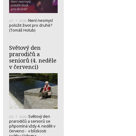
Není nesmysl
(27. 7. 2026)
položit život pro druhé?
(Tomáš Holub)
Světový den
prarodičů a
seniorů (4. neděle
v červenci)
Světový den
(22. 7. 2026)
prarodičů a seniorů se
připomíná vždy 4. neděli v
červenci - v blízkosti
svátku Jáchyma…