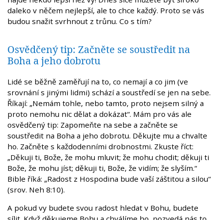
daleko v něčem nejlepší, ale to chce každý. Proto se vás
budou snažit svrhnout z trůnu. Co s tím?
Osvědčený tip: Začněte se soustředit na
Boha a jeho dobrotu
Lidé se běžně zaměřují na to, co nemají a co jim (ve
srovnání s jinými lidmi) schází a soustředí se jen na sebe.
Říkají: „Nemám tohle, nebo tamto, proto nejsem silný a
proto nemohu nic dělat a dokázat“. Mám pro vás ale
osvědčený tip: Zapomeňte na sebe a začněte se
soustředit na Boha a jeho dobrotu. Děkujte mu a chvalte
ho. Začněte s každodenními drobnostmi. Zkuste říct:
„Děkuji ti, Bože, že mohu mluvit; že mohu chodit; děkuji ti
Bože, že mohu jíst; děkuji ti, Bože, že vidím; že slyším.“
Bible říká: „Radost z Hospodina bude vaší záštitou a silou“
(srov. Neh 8:10).
A pokud vy budete svou radost hledat v Bohu, budete
sílit. Když děkujeme Bohu a chválíme ho, pozvedá nás to