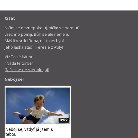
Citát
Ničím se neznepokojuj, ničím se nermuť,
všechno pomíjí, Bůh se ale nemění.
Máš-li v srdci Boha, nic ti nechybí,
jeho láska stačí. (Terezie z Avily)
Viz Taizé kánon
"Nada te turbe"
(Ničím se neznepokojuj)
Neboj se!