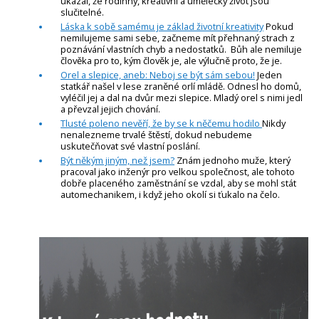
ukázal, že rodinný, kreativní a umělecký život jsou
slučitelné.
Láska k sobě samému je základ životní kreativity
Pokud
nemilujeme sami sebe, začneme mít přehnaný strach z
poznávání vlastních chyb a nedostatků. Bůh ale nemiluje
člověka pro to, kým člověk je, ale výlučně proto, že je.
Orel a slepice, aneb: Neboj se být sám sebou!
Jeden
statkář našel v lese zraněné orlí mládě. Odnesl ho domů,
vyléčil jej a dal na dvůr mezi slepice. Mladý orel s nimi jedl
a převzal jejich chování.
Tlusté poleno nevěří, že by se k něčemu hodilo
Nikdy
nenalezneme trvalé štěstí, dokud nebudeme
uskutečňovat své vlastní poslání.
Být někým jiným, než jsem?
Znám jednoho muže, který
pracoval jako inženýr pro velkou společnost, ale tohoto
dobře placeného zaměstnání se vzdal, aby se mohl stát
automechanikem, i když jeho okolí si ťukalo na čelo.