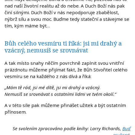
nad naší životní realitu až do nebe. A Duch Boží nás pak
činí silnými. Duch Boží v nás nepodporuje zbabělost,
nýbrž sílu a svou moc. Buďme tedy stateční a stávejme se
tím, kým máme být…
Bůh celého vesmíru ti říká: jsi mi drahý a
vzácný, nemusíš se srovnávat
A tak místo snahy něčím povrchně zaplnit svou vnitřní
prázdnotu můžeme přijímat fakt, že Bůh Stvořitel celého
vesmíru se na každého z nás dívá a říká:
„Mám tě rád, jsi mé dítě, jsi mi drahý a vzácný.
Nemusíš se srovnávat s ostatními lidmi ve tvém okolí.“
A v této síle pak můžeme přinášet užitek a být ostatním
přínosem.
Se svolením zpracováno podle knihy: Larry Richards,
Buď
mužem
!