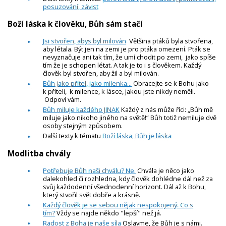
posuzování, závist
Boží láska k člověku, Bůh sám stačí
Jsi stvořen, abys byl milován
Většina ptáků byla stvořena,
aby létala. Být jen na zemi je pro ptáka omezení. Pták se
nevyznačuje ani tak tím, že umí chodit po zemi, jako spíše
tím že je schopen létat. A tak je to i s člověkem. Každý
člověk byl stvořen, aby žil a byl milován.
Bůh jako přítel, jako milenka...
Obracejte se k Bohu jako
k příteli, k milence, k lásce, jakou jste nikdy neměli.
Odpoví vám.
Bůh miluje každého JINAK
Každý z nás může říci: „Bůh mě
miluje jako nikoho jiného na světě!“ Bůh totiž nemiluje dvě
osoby stejným způsobem.
Další texty k tématu
Boží láska, Bůh je láska
Modlitba chvály
Potřebuje Bůh naši chválu? Ne.
Chvála je něco jako
dalekohled či rozhledna, kdy člověk dohlédne dál než za
svůj každodenní všednodenní horizont. Dál až k Bohu,
který stvořil svět dobře a krásně.
Každý člověk je se sebou nějak nespokojený. Co s
tím?
Vždy se najde někdo "lepší" než já.
Radost z Boha je naše síla
Oslavme, že Bůh je s námi.