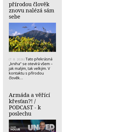
přírodou člověk
znovu nalézá sám
sebe
Tato překrásná
(7. 8. 2026)
„kniha“ se otevírá všem –
jak malým, tak velkým. V
kontaktu s přírodou
člověk…
Armáda a věřící
křesťan?! /
PODCAST - k
poslechu