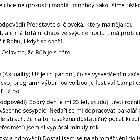
e chceme (pokusit) modlit, mnohdy zakoušíme těžk
odpovědi) Představte si človeka, který má nějakou
t, ale má totální chaos ve svých emocích, má probl
t Bohu, i když se snaží...
Oslavme, že Bůh je s námi.
9
(Aktuality) Už je to pár dní, čo sa vysvedčením zača
 svoj program? Výbornou voľbou je festival CampFes
ať už po…
odpovědi) Dobrý den je mi 23 let, studuji třetí roční
 všechno sesypalo. Nedaří se mi dopracovat bakalářk
e strach, že na to neseženu dostatečný počet kredi
ředmětů jsem si vyplácal minulý rok...
zky a odpovědi) Dostal jsem se na shromáždění do 