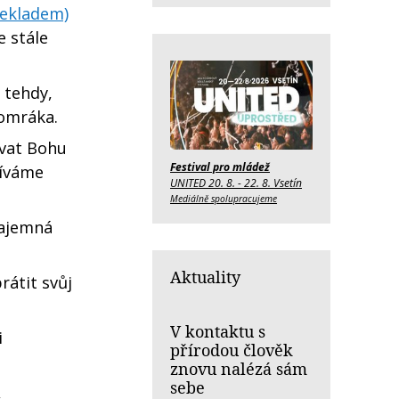
řekladem)
e stále
 tehdy,
somráka.
vat Bohu
Festival pro mládež
díváme
UNITED 20. 8. - 22. 8. Vsetín
Mediálně spolupracujeme
tajemná
Aktuality
rátit svůj
V kontaktu s
i
přírodou člověk
znovu nalézá sám
sebe
,