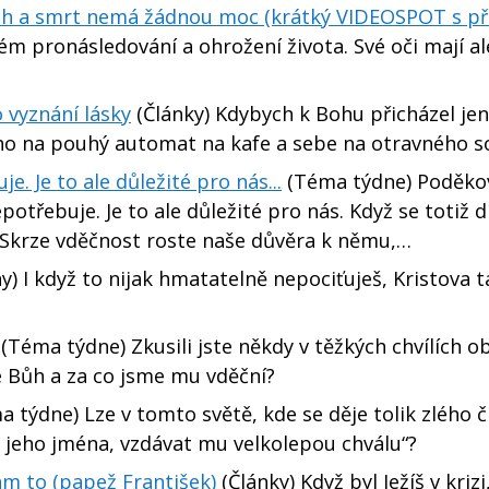
tvých a smrt nemá žádnou moc (krátký VIDEOSPOT s p
lém pronásledování a ohrožení života. Své oči mají al
o vyznání lásky
(Články) Kdybych k Bohu přicházel jen
ho na pouhý automat na kafe a sebe na otravného 
. Je to ale důležité pro nás...
(Téma týdne) Poděko
potřebuje. Je to ale důležité pro nás. Když se totiž 
. Skrze vděčnost roste naše důvěra k němu,…
hy) I když to nijak hmatatelně nepociťuješ, Kristova 
(Téma týdne) Zkusili jste někdy v těžkých chvílích ob
e Bůh a za co jsme mu vděční?
 týdne) Lze v tomto světě, kde se děje tolik zlého č
u jeho jména, vzdávat mu velkolepou chválu“?
m to (papež František)
(Články) Když byl Ježíš v krizi