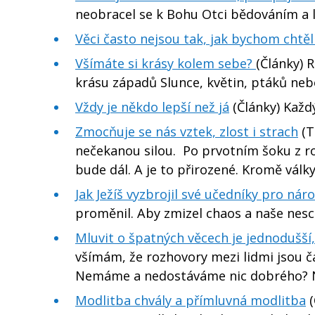
neobracel se k Bohu Otci bědováním a 
Věci často nejsou tak, jak bychom chtěli
Všímáte si krásy kolem sebe?
(Články) 
krásu západů Slunce, květin, ptáků neb
Vždy je někdo lepší než já
(Články) Každ
Zmocňuje se nás vztek, zlost i strach
(T
nečekanou silou. Po prvotním šoku z r
bude dál. A je to přirozené. Kromě válk
Jak Ježíš vyzbrojil své učedníky pro nár
proměnil. Aby zmizel chaos a naše nes
Mluvit o špatných věcech je jednodušší
všímám, že rozhovory mezi lidmi jsou č
Nemáme a nedostáváme nic dobrého? Ne
Modlitba chvály a přímluvná modlitba
(