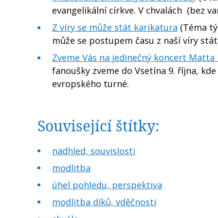
evangelikální církve. V chvalách (bez v
Z víry se může stát karikatura
(Téma tý
může se postupem času z naší víry stá
Zveme Vás na jedinečný koncert Matta
fanoušky zveme do Vsetína 9. října, kd
evropského turné.
Související štítky:
nadhled, souvislosti
modlitba
úhel pohledu, perspektiva
modlitba díků, vděčnosti