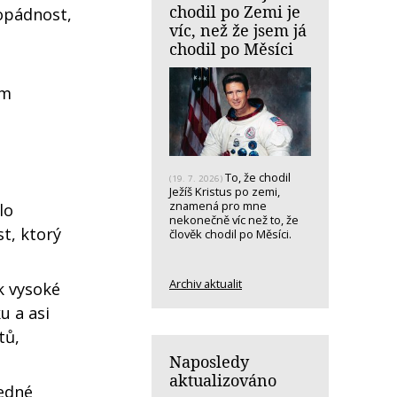
chodil po Zemi je
opádnost,
víc, než že jsem já
chodil po Měsíci
ém
To, že chodil
(19. 7. 2026)
Ježíš Kristus po zemi,
znamená pro mne
lo
nekonečně víc než to, že
t, ktorý
člověk chodil po Měsíci.
Archiv aktualit
k vysoké
u a asi
tů,
Naposledy
aktualizováno
jedné