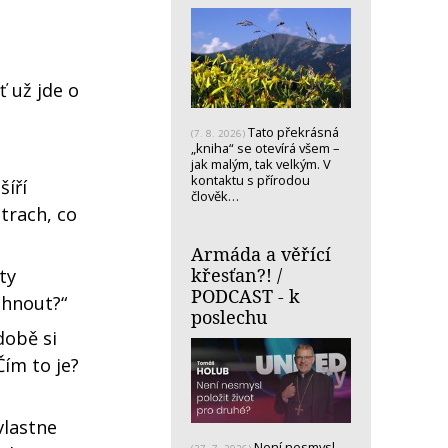
ť už jde o
Tato překrásná
(7. 8. 2026)
„kniha“ se otevírá všem –
jak malým, tak velkým. V
kontaktu s přírodou
šíří
člověk…
trach, co
Armáda a věřící
křesťan?! /
ty
PODCAST - k
áhnout?“
poslechu
době si
Čím to je?
vlastne
Není nesmysl