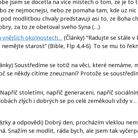
be jsem se docetla na vice mistech o tom, ze je to 
ebo ze nejmocnejsi, nebo ze pomaha tam, kde uz nic
pod modlitbou chvaly predstavuji asi to, ze Boha ch
 dobry, za to ze obetoval sveho Syna (…)
na vnějších okolnostech…
(Články) "Radujte se stále v
 nemějte starost“ (Bible, Flp 4,4-6). To se mu to řekn
ánky) Soustředíme se totiž na věci, které nemáme, 
oč se někdy cítíme zneuznaní? Protože se soustředí
apříč stoletími, napříč generaceni, napříč sociální
dobách zlých i dobrých se po celé zeměkouli vždy v…
ázky a odpovědi) Dobrý den, procházím vleklou nemo
aná. Snažím se modlit, ráda bych, ale jsem tak vyčerp