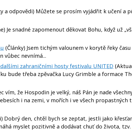
y a odpovědi) Můžete se prosím vyjádřit k učení a 
e) Je snadné zapomenout děkovat Bohu, když už „v
su
(Články) Jsem tichým valounem v korytě řeky času 
en vůbec nevnímá...
 dalšími zahraničními hosty festivalu UNITED
(Aktual
íku bude třeba zpěvačka Lucy Grimble a formace Th
řec vím, že Hospodin je velký, náš Pán je nade všechn
ebesích i na zemi, v mořích i ve všech propastných t
 Dobrý den, chtěl bych se zeptat, jestli jako křesť
máhá myslet pozitivně a dodávat chuť do života, tzv.