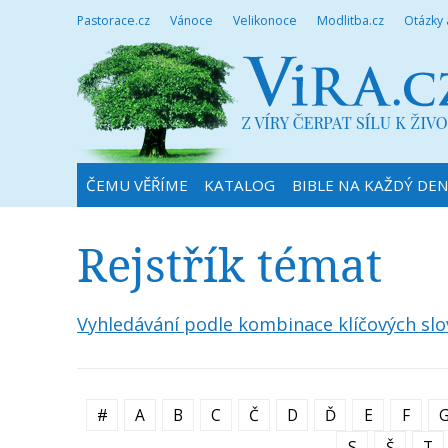
Pastorace.cz
Vánoce
Velikonoce
Modlitba.cz
Otázky
ČEMU VĚŘÍME
KATALOG
BIBLE NA KAŽDÝ DE
Rejstřík témat
Vyhledávání podle kombinace klíčových slo
#
A
B
C
Č
D
Ď
E
F
S
Š
T