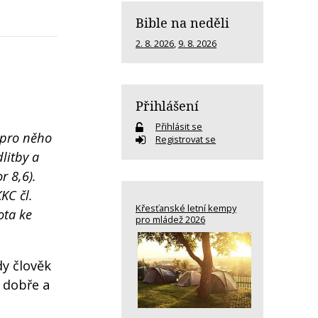
Bible na neděli
2. 8. 2026
,
9. 8. 2026
Přihlášení
Přihlásit se
 pro něho
Registrovat se
litby a
r 8,6).
KC čl.
Křesťanské letní kempy
ota ke
pro mládež 2026
dy člověk
t dobře a