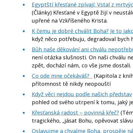
Egyptští křesťané zpívají: Vstal z mr
(Články) Křesťané v Egyptě žijí v neustá
upřené na Vzkříšeného Krista.
K čemu je dobré chválit Boha? Je to jak
když něco potřebuju, degradoval bych 
Bůh naše děkování ani chválu nepotřebuje
není otázka slušnosti. On naši chválu ne
zpět, dochází nám, co vše jsme dostali
Co ode mne očekáváš?
(Kapitola z kni
přítomnost tě nikdy neopouští
Když věci nejdou podle našich představ
pohled od svého utrpení k tomu, jaký j
Křesťanská radost – povinná křeč?
(Téma
tragického, „jásat Bohu, opěvovat sláv
Oslavujme a chvalme Boha, prospěje ná