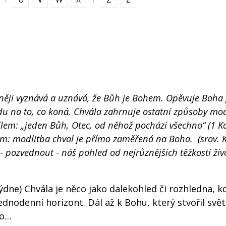
dněji vyznává a uznává, že Bůh je Bohem. Opěvuje Boha
du na to, co koná. Chvála zahrnuje ostatní způsoby mod
ílem: „jeden Bůh, Otec, od něhož pochází všechno“ (1 Ko
ům: modlitba chval je přímo zaměřená na Boha. (srov. K
 pozvednout - náš pohled od nejrůznějších těžkostí živ
dne) Chvála je něco jako dalekohled či rozhledna, k
dnodenní horizont. Dál až k Bohu, který stvořil svě
ho…