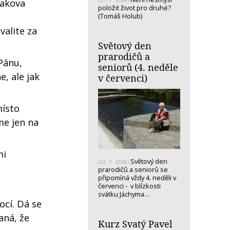
(27. 7. 2026)
takova
položit život pro druhé?
(Tomáš Holub)
valite za
Světový den
prarodičů a
 Pánu,
seniorů (4. neděle
e, ale jak
v červenci)
místo
me jen na
mi
Světový den
(22. 7. 2026)
prarodičů a seniorů se
připomíná vždy 4. neděli v
červenci - v blízkosti
svátku Jáchyma…
cí. Dá se
aná, že
Kurz Svatý Pavel