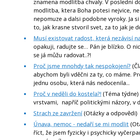
znamena modlitba chvaly. V posledni do
modlitba, ktera Boha potesi nejvice, n
nepomuze a dalsi podobne vyroky. Ja si 
to, jak krasne stvoril svet, za to jak je
Musí existovat radost, která nezávisí 
opakuji, radujte se… Pán je blízko. O nic
se já můžu radovat..?!
Proč jsme mnohdy tak nespokojení?
(Čl
abychom byli vděčni za ty, co máme. Pr
jednu osobu, která nás nedocenila...
Proč v neděli do kostela?!
(Téma týdne) N
vrstvami, napříč politickými názory, v 
Strach ze zavržení
(Otázky a odpovědi)
Únava, nemoc - nedaří se mi modlit
(Ot
říct, že jsem fyzicky i psychicky vyčerp