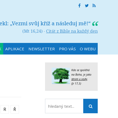
řekl: „Vezmi svůj kříž a následuj mě!“
(Mt 16,24) -
Citát z Bible na každý den
K
APLIKACE
NEWSLETTER
PRO VÁS
O WEBU
Kdo se spoléhá
na Boha, je jako
strom u vody
.
(Jr 17,5)
R
Ř