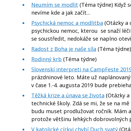
Neumím se modlit
(Téma týdne) Když s
nevíme kde a jak začít...
Psychická nemoc a modlitba
(Otázky a 
psychickou nemoc, kterou se snaží léči
se soustředit, nedokáže se naplno otevří
Radost z Boha je naše síla
(Téma týdne) 
Rodinný krb
(Téma týdne)
Slovenskí interpreti na CampFeste 201
prázdninové leto. Máte už naplánovaný
v čase 1.-4. augusta 2019 bude prebieh
Těžká krize a únava se života
(Otázky a 
technické školy. Zdá se mi, že se na mě
budu muset prodlužovat ročník. Mám al
protože většinu lehkých dobrovolných p
V katolické církvi chybí Duch svatý
(Otá