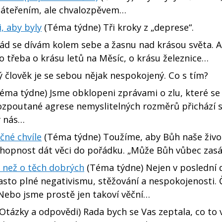
láteřením, ale chvalozpěvem…
, aby byly
(Téma týdne) Tři kroky z „deprese“.
Rád se dívám kolem sebe a žasnu nad krásou světa. A
o třeba o krásu letů na Měsíc, o krásu železnice…
ý člověk je se sebou nějak nespokojený. Co s tím?
éma týdne) Jsme obklopeni zprávami o zlu, které se 
ozpoutané agrese nemyslitelných rozměrů přichází s
y nás…
očné chvíle
(Téma týdne) Toužíme, aby Bůh naše živo
chopnost dát věci do pořádku. „Může Bůh vůbec zas
, než o těch dobrých
(Téma týdne) Nejen v poslední 
asto plné negativismu, stěžování a nespokojenosti. 
bo jsme prostě jen takoví věční…
Otázky a odpovědi) Rada bych se Vas zeptala, co to 