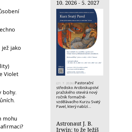
10. 2026 - 5. 2027
působení
šechno
jež jako
ity)
e Violet
Pastorační
(21. 7. 2026)
středisko Arcibiskupství
y bohy.
pražského otevírá nový
ročník formačně-
ůních.
vzdělávacího Kurzu Svatý
Pavel, který nabízí…
an mohu
Astronaut J. B.
 afirmaci?
Irwin: to že Ježíš