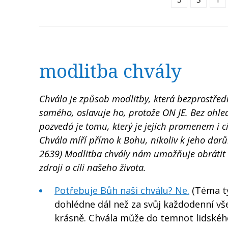
modlitba chvály
Chvála je způsob modlitby, která bezprostře
samého, oslavuje ho, protože ON JE. Bez ohle
pozvedá je tomu, který je jejich pramenem i c
Chvála míří přímo k Bohu, nikoliv k jeho dar
2639) Modlitba chvály nám umožňuje obrátit -
zdroji a cíli našeho života.
Potřebuje Bůh naši chválu? Ne.
(Téma tý
dohlédne dál než za svůj každodenní vše
krásně. Chvála může do temnot lidské