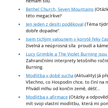
nemám sílu.
Bethel Church, Seven Mountains
(Otázk
této megacírkve?
Jen jeden z desíti poděkoval
(Téma týdn
dobře dopadne“.
Jsem tichým valounem v korytě řeky ča
živelná a neúprosná síla proudí a kám
Lucy Grimble a The Violet Burning jsou
Zahraničními interprety letošního ročn
Burning.
Modlitba v době sucha
(Aktuality) Já p
Všechno, co Hospodin chce, to činí na n
Přivádí mlhu od končin země, déšť…
Modlitba x afirmace
(Otázky a odpovědi)
mít svoji vlastní modlitbu, která mi po