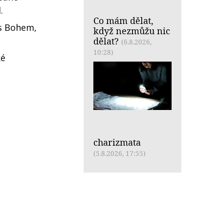
.
Co mám dělat,
s Bohem,
když nezmůžu nic
dělat?
(6.8.2026,
10:28)
ké
charizmata
(5.8.2026, 17:55)