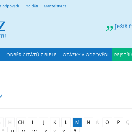
 a odpovědi
Pro děti
Manzelstvi.cz
Ježíš 
N
ODBĚR CITÁTŮ Z BIBLE
OTÁZKY A ODPOVĚDI
REJSTŘÍ
v
G
H
CH
I
J
K
L
M
N
Ň
O
P
Q
Ť
U
V
W
X
Y
Z
Ž