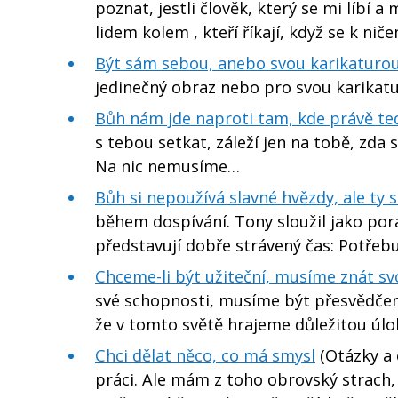
poznat, jestli člověk, který se mi líbí
lidem kolem , kteří říkají, když se k ni
Být sám sebou, anebo svou karikaturo
jedinečný obraz nebo pro svou karikatur
Bůh nám jde naproti tam, kde právě te
s tebou setkat, záleží jen na tobě, zda
Na nic nemusíme…
Bůh si nepoužívá slavné hvězdy, ale ty sl
během dospívání. Tony sloužil jako poradc
představují dobře strávený čas: Potřebu
Chceme-li být užiteční, musíme znát s
své schopnosti, musíme být přesvědčeni
že v tomto světě hrajeme důležitou úlo
Chci dělat něco, co má smysl
(Otázky a 
práci. Ale mám z toho obrovský strach,