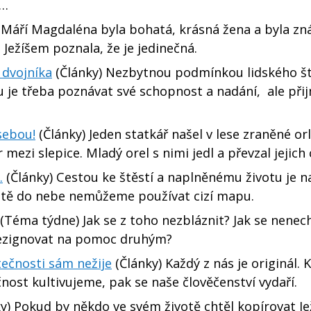
i…
Máří Magdaléna byla bohatá, krásná žena a byla z
 Ježíšem poznala, že je jedinečná.
dvojníka
(Články) Nezbytnou podmínkou lidského ště
u je třeba poznávat své schopnost a nadání, ale při
sebou!
(Články) Jeden statkář našel v lese zraněné orl
 mezi slepice. Mladý orel s nimi jedl a převzal jejich
.
(Články) Cestou ke štěstí a naplněnému životu je n
estě do nebe nemůžeme používat cizí mapu.
(Téma týdne) Jak se z toho nezbláznit? Jak se nenech
rezignovat na pomoc druhým?
ečnosti sám nežije
(Články) Každý z nás je originál. K
st kultivujeme, pak se naše člověčenství vydaří.
y) Pokud by někdo ve svém životě chtěl kopírovat Je