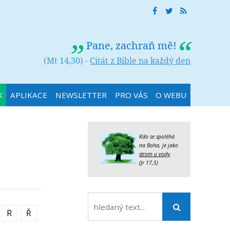
Pane, zachraň mě!
(Mt 14,30) -
Citát z Bible na každý den
K
APLIKACE
NEWSLETTER
PRO VÁS
O WEBU
Kdo se spoléhá
na Boha, je jako
strom u vody
.
(Jr 17,5)
R
Ř