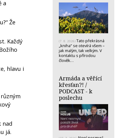
ě a
u?“ Že
st. Každý
Tato překrásná
(7. 8. 2026)
„kniha“ se otevírá všem –
 Božího
jak malým, tak velkým. V
kontaktu s přírodou
člověk…
e, hlavu i
Armáda a věřící
křesťan?! /
PODCAST - k
a různým
poslechu
kový
k nad
u já.
Není nesmysl