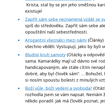
Krista, stal by se jen jeho směšnou kari
existuje!
Zapřít sám sebe neznamená vzdát se sv
spíš do středověku. Zapřít sám sebe al
opouštění naší sebestřednosti.
Arogantní všeználci mezi námi
(Články) 
všechno věděli. Vystupují, jako by byli 
Bludný kruh samoty
(Otázky a odpovědi)
sama. Kamarádky mají už dávno své rod
handicapovaným, ale stále cítím nenapl
dobré, aby byl člověk sám“. … Bohužel,
si nosím spoustu bolesti z minulých vz
Boží vůle, boží vedení a svoboda?
(Otázk
rozhodla jsem se vám napsat. Nemám žá
někdo poradil. Jak má člověk poznat, jes