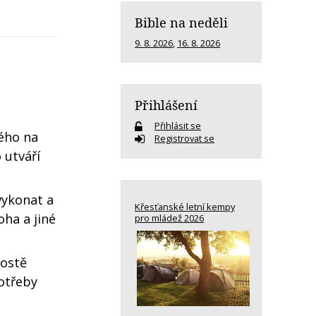
Bible na neděli
9. 8. 2026
,
16. 8. 2026
Přihlášení
Přihlásit se
ného na
Registrovat se
 utváří
vykonat a
Křesťanské letní kempy
ha a jiné
pro mládež 2026
rostě
potřeby