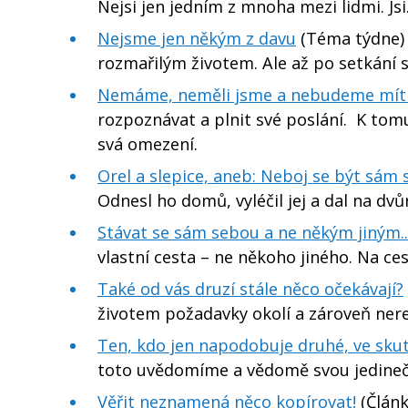
Nejsi jen jedním z mnoha mezi lidmi. Js
Nejsme jen někým z davu
(Téma týdne) 
rozmařilým životem. Ale až po setkání s
Nemáme, neměli jsme a nebudeme mít 
rozpoznávat a plnit své poslání. K tom
svá omezení.
Orel a slepice, aneb: Neboj se být sám 
Odnesl ho domů, vyléčil jej a dal na dvůr
Stávat se sám sebou a ne někým jiným..
vlastní cesta – ne někoho jiného. Na c
Také od vás druzí stále něco očekávají?
životem požadavky okolí a zároveň ne
Ten, kdo jen napodobuje druhé, ve skut
toto uvědomíme a vědomě svou jedinečno
Věřit neznamená něco kopírovat!
(Článk