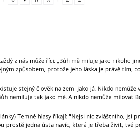
Každý z nás může říci: „Bůh mě miluje jako nikoho ji
ejným způsobem, protože jeho láska je právě tím, co
istuje stejný člověk na zemi jako já. Nikdo nemůže 
Bůh nemiluje tak jako mě. A nikdo nemůže milovat Bo
lánky) Temné hlasy říkají: "Nejsi nic zvláštního, jsi p
ou prostě jedna ústa navíc, která je třeba živit, tvé 