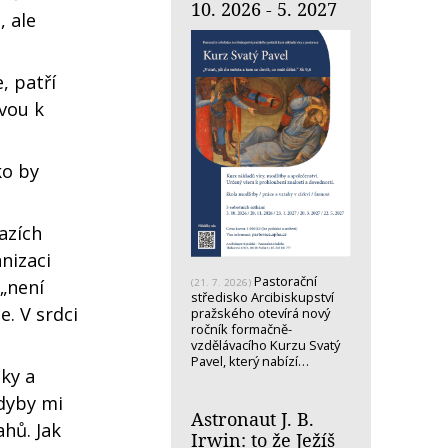
10. 2026 - 5. 2027
, ale
, patří
vou k
ko by
azích
nizaci
Pastorační
 „není
(21. 7. 2026)
středisko Arcibiskupství
. V srdci
pražského otevírá nový
ročník formačně-
vzdělávacího Kurzu Svatý
Pavel, který nabízí…
ky a
dyby mi
Astronaut J. B.
ahů. Jak
Irwin: to že Ježíš