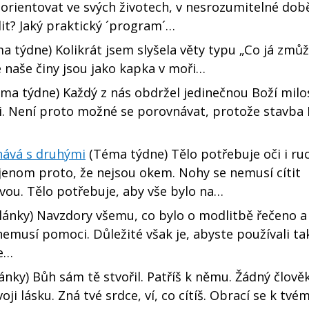
í orientovat ve svých životech, v nesrozumitelné dob
it? Jaký praktický ´program´…
 týdne) Kolikrát jsem slyšela věty typu „Co já zmůž
e naše činy jsou jako kapka v moři…
ma týdne) Každý z nás obdržel jedinečnou Boží milo
ni. Není proto možné se porovnávat, protože stavba
nává s druhými
(Téma týdne) Tělo potřebuje oči i ruc
jenom proto, že nejsou okem. Nohy se nemusí cítit
vou. Tělo potřebuje, aby vše bylo na…
lánky) Navzdory všemu, co bylo o modlitbě řečeno 
 nemusí pomoci. Důležité však je, abyste používali ta
pe…
ánky) Bůh sám tě stvořil. Patříš k němu. Žádný člově
 lásku. Zná tvé srdce, ví, co cítíš. Obrací se k tvém