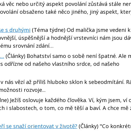
ká věc nebo určitý aspekt povolání zůstává stále n
volání obsaženo také něco jiného, jiný aspekt, kter
se s druhými
(Téma týdne) Od malička jsme vedeni k
nější, úspěšnější a hodnější vrstevníci nám jsou dá
mnému srovnání zdání…
e…
(Články) Bohatství samo o sobě není špatné. Ale 
ás odřízne od našeho vlastního srdce, od našeho
v nás vězí až příliš hluboko sklon k sebeodmítání. R
možnosti rozvoje...
e) Ježíš oslovuje každého člověka. Ví, kým jsem, ví
 i slabostech, o tom, co mě těší a baví. A chce mě 
í se snaží orientovat v životě?
(Články) "Co konkrét