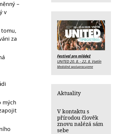
eměnný –
ý v
 tomu,
váni za
Festival pro mládež
má
UNITED 20. 8. - 22. 8. Vsetín
Mediálně spolupracujeme
ádi
Aktuality
 o mých
zapojit
V kontaktu s
přírodou člověk
znovu nalézá sám
ního
sebe