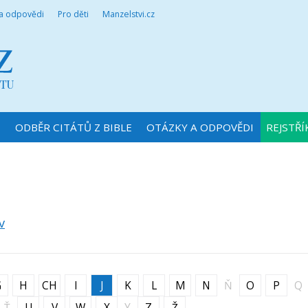
 a odpovědi
Pro děti
Manzelstvi.cz
N
ODBĚR CITÁTŮ Z BIBLE
OTÁZKY A ODPOVĚDI
REJSTŘÍ
v
G
H
CH
I
J
K
L
M
N
Ň
O
P
Q
Ť
U
V
W
X
Y
Z
Ž