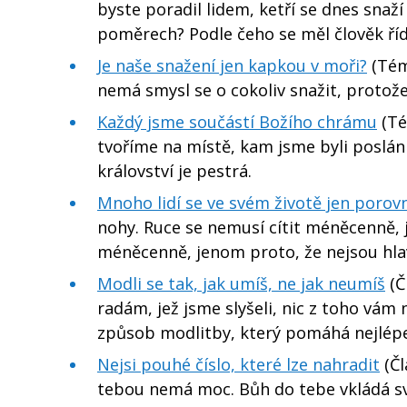
byste poradil lidem, ketří se dnes snaž
poměrech? Podle čeho se měl člověk říd
Je naše snažení jen kapkou v moři?
(Téma
nemá smysl se o cokoliv snažit, protož
Každý jsme součástí Božího chrámu
(Té
tvoříme na místě, kam jsme byli poslá
království je pestrá.
Mnoho lidí se ve svém životě jen porov
nohy. Ruce se nemusí cítit méněcenně, 
méněcenně, jenom proto, že nejsou hla
Modli se tak, jak umíš, ne jak neumíš
(Č
radám, jež jsme slyšeli, nic z toho vám
způsob modlitby, který pomáhá nejlé
Nejsi pouhé číslo, které lze nahradit
(Čl
tebou nemá moc. Bůh do tebe vkládá svoji