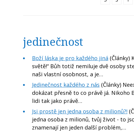
jedinečnost
Boží láska je pro každého jiná
(Články) 
světě!“ Bůh totiž nemiluje dvě osoby st
naši vlastní osobnost, a je…
Jedinečnost každého z nás
(Články) Neex
dokázat přesně to co právě já. Nikoho 
lidi tak jako právě…
Jsi prostě jen jedna osoba z milionů?!
(Č
jedna osoba z milionů, tvůj život - to js
znamenají jen jeden další problém,…