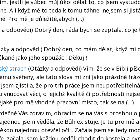
, jestli je vůbec můj úkol dělat to, co jsem vystudov
 A i když mě to teda k tomu táhne, nejsem si jistá 
. Pro mě je důležité,abych (…)
a odpovědi) Dobrý den, ráda bych se zeptala, co je 
zky a odpovědi) Dobrý den, co mám dělat, když mi
ékané jako jeho spoužáci: Děkuji!
ský strach
(Otázky a odpovědi) Vím, že se v Bibli píš
ému svěřeny, ale tato slova mi zní jako prázdné fráze
 jsem zjistila, že pro trh práce jsem neupotřebiteln
ucovat věci, o jejichž kvalitě či potřebnosti nejs
jaké pro mě vhodné pracovní místo, tak se na (…)
rdečně Vás zdravím, obracím se na Vás s prosbou o
ajednou jsem věděla, že Bůh existuje. Je tu pro mě a 
ěkdo najednou otevřel oči... Začala jsem se tedy modl
e, začala jsem každou neděli chodit do kostela a nyn