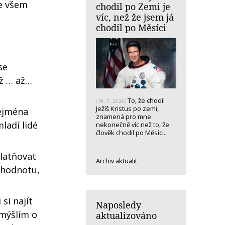
še všem
chodil po Zemi je
víc, než že jsem já
chodil po Měsíci
se
 až … až…
To, že chodil
(19. 7. 2026)
Ježíš Kristus po zemi,
zejména
znamená pro mne
mladí lidé
nekonečně víc než to, že
člověk chodil po Měsíci.
latňovat
Archiv aktualit
 hodnotu,
si najít
Naposledy
emýšlím o
aktualizováno