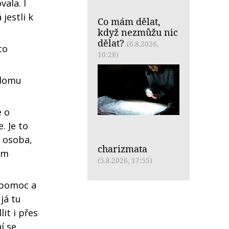
ala. I
jestli k
Co mám dělat,
když nezmůžu nic
dělat?
(6.8.2026,
to
10:28)
 domu
e o
. Je to
á osoba,
charizmata
em
(5.8.2026, 17:55)
 pomoc a
já tu
it i přes
í se