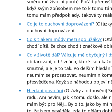
směru mé životní poutě. Pořád přemyšlím
když svým způsobem mě to k tomu táhne.
tomu mám předpoklady, takové ty reálné
Co je to duchovní doprovázení?
(Otázky 
duchovní doprovázení.
Co s tlakem módy mezi spolužáky?
(Otá
chodí dítě, že chce chodit značkově obl
Co v životě dál? Válcuje mě obyčejný lid
obdarování, o hřivnách, které jsou každ
smutné, ale je to tak. Po delším hledání
neumím se prosazovat, neumím nikomu vn
přesvědčena. Když se náhodou objeví ně
Hledání povolání
(Otázky a odpovědi) S
radu. Ani nevím, jak k tomu došlo, ale n
mám být pro Něj... Bylo to, jako by mi n
to, že jsem nevěděla, zda to dělám dobř