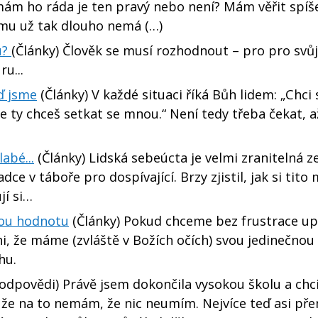
 a mám ho ráda je ten pravý nebo není? Mám věřit spí
čemu už tak dlouho nemá (…)
u?
(Články) Člověk se musí rozhodnout – pro pro svůj
u...
ď jsme
(Články) V každé situaci říká Bůh lidem: „Chci 
 se ty chceš setkat se mnou.“ Není tedy třeba čekat,
abé...
(Články) Lidská sebeúcta je velmi zranitelná 
e v táboře pro dospívající. Brzy zjistil, jak si tito 
jí si…
vou hodnotu
(Články) Pokud chceme bez frustrace up
, že máme (zvláště v Božích očích) svou jedinečnou
hu.
odpovědi) Právě jsem dokončila vysokou školu a chci 
 že na to nemám, že nic neumím. Nejvíce teď asi př