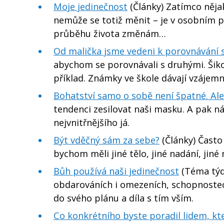
Moje jedinečnost
(Články) Zatímco něja
nemůže se totiž měnit – je v osobním po
průběhu života změnám…
Od malička jsme vedeni k porovnávání 
abychom se porovnávali s druhými. Šikov
příklad. Známky ve škole dávají vzáje
Bohatství samo o sobě není špatné. Al
tendenci zesilovat naši masku. A pak n
nejvnitřnějšího já.
Být vděčný sám za sebe?
(Články) Často 
bychom měli jiné tělo, jiné nadání, jiné 
Bůh používá naši jedinečnost
(Téma týdn
obdarováních i omezeních, schopnostech
do svého plánu a díla s tím vším.
Co konkrétního byste poradil lidem, kteř