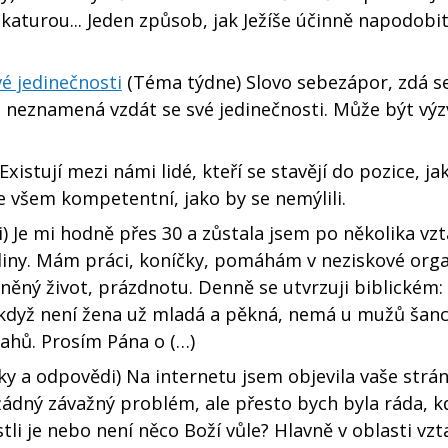
katurou... Jeden způsob, jak Ježíše účinně napodobit
é jedinečnosti
(Téma týdne) Slovo sebezápor, zdá se
e neznamená vzdát se své jedinečnosti. Může být výz
Existují mezi námi lidé, kteří se stavějí do pozice, ja
ve všem kompetentní, jako by se nemýlili.
 Je mi hodně přes 30 a zůstala jsem po několika vzt
iny. Mám práci, koníčky, pomáhám v neziskové orga
něný život, prázdnotu. Denně se utvrzuji biblickém:
 když není žena už mladá a pěkná, nemá u mužů šance
tahů. Prosím Pána o (…)
y a odpovědi) Na internetu jsem objevila vaše strán
dný závažný problém, ale přesto bych byla ráda, k
tli je nebo není něco Boží vůle? Hlavně v oblasti vzt