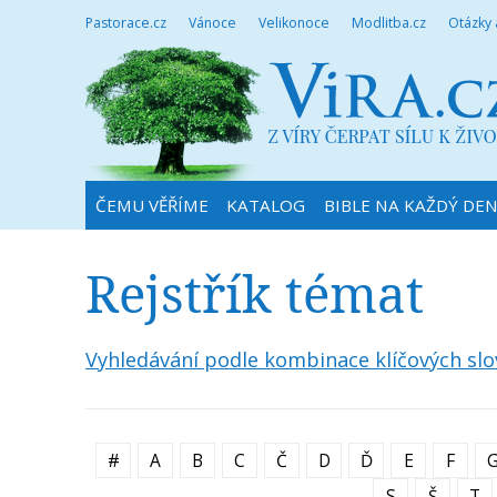
Pastorace.cz
Vánoce
Velikonoce
Modlitba.cz
Otázky
ČEMU VĚŘÍME
KATALOG
BIBLE NA KAŽDÝ DE
Rejstřík témat
Vyhledávání podle kombinace klíčových slo
#
A
B
C
Č
D
Ď
E
F
S
Š
T