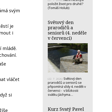
(27. 7. 2026)
položit život pro druhé?
(Tomáš Holub)
námá svým
Světový den
stí je
prarodičů a
seniorů (4. neděle
jmout i
v červenci)
í mládě.
 chování.
aše
at vláčet
Světový den
(22. 7. 2026)
prarodičů a seniorů se
připomíná vždy 4. neděli v
červenci - v blízkosti
dyž si
svátku Jáchyma…
Kurz Svatý Pavel
žíše