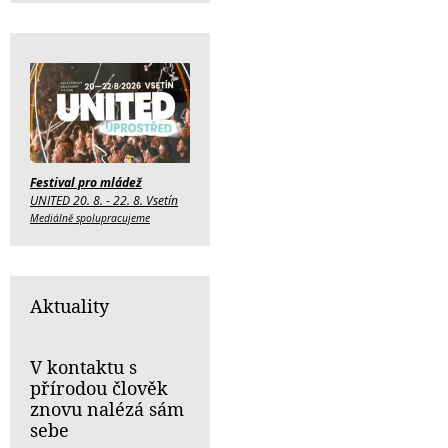
Festival pro mládež
UNITED 20. 8. - 22. 8. Vsetín
Mediálně spolupracujeme
Aktuality
V kontaktu s
přírodou člověk
znovu nalézá sám
sebe