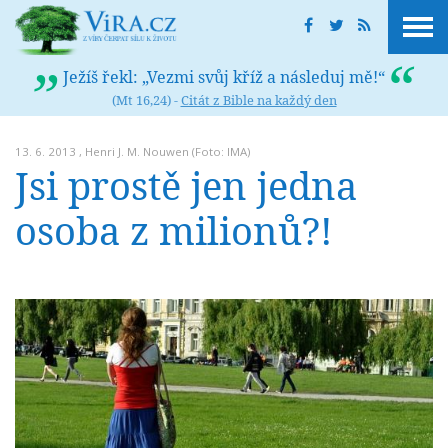
Ježíš řekl: „Vezmi svůj kříž a následuj mě!“
(Mt 16,24) -
Citát z Bible na každý den
13. 6. 2013 ,
Henri J. M. Nouwen
(Foto: IMA)
Jsi prostě jen jedna
osoba z milionů?!