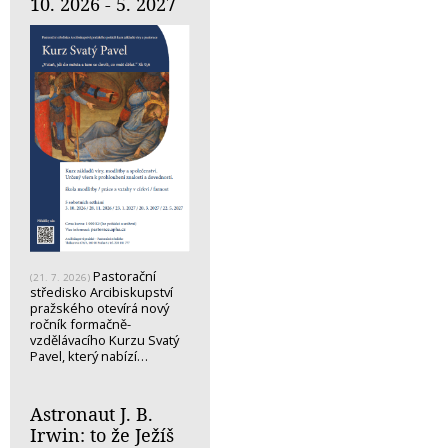
10. 2026 - 5. 2027
Pastorační
(21. 7. 2026)
středisko Arcibiskupství
pražského otevírá nový
ročník formačně-
vzdělávacího Kurzu Svatý
Pavel, který nabízí…
Astronaut J. B.
Irwin: to že Ježíš