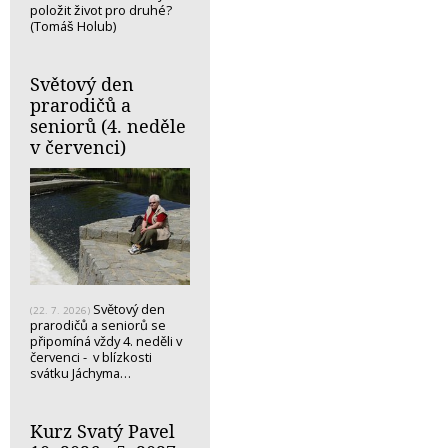
položit život pro druhé?
(Tomáš Holub)
Světový den
prarodičů a
seniorů (4. neděle
v červenci)
Světový den
(22. 7. 2026)
prarodičů a seniorů se
připomíná vždy 4. neděli v
červenci - v blízkosti
svátku Jáchyma…
Kurz Svatý Pavel