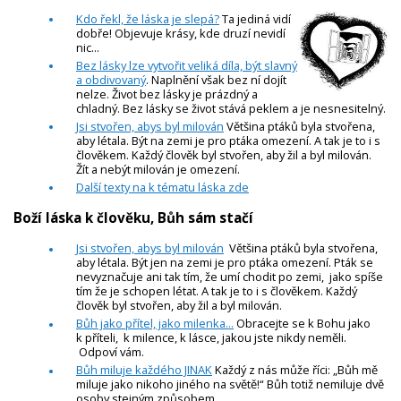
Kdo řekl, že láska je slepá?
Ta jediná vidí
dobře! Objevuje krásy, kde druzí nevidí
nic...
Bez lásky lze vytvořit veliká díla, být slavný
a obdivovaný
. Naplnění však bez ní dojít
nelze. Život bez lásky je prázdný a
chladný. Bez lásky se život stává peklem a je nesnesitelný.
Jsi stvořen, abys byl milován
Většina ptáků byla stvořena,
aby létala. Být na zemi je pro ptáka omezení. A tak je to i s
člověkem. Každý člověk byl stvořen, aby žil a byl milován.
Žít a nebýt milován je omezení.
Další texty na k tématu láska zde
Boží láska k člověku, Bůh sám stačí
Jsi stvořen, abys byl milován
Většina ptáků byla stvořena,
aby létala. Být jen na zemi je pro ptáka omezení. Pták se
nevyznačuje ani tak tím, že umí chodit po zemi, jako spíše
tím že je schopen létat. A tak je to i s člověkem. Každý
člověk byl stvořen, aby žil a byl milován.
Bůh jako přítel, jako milenka...
Obracejte se k Bohu jako
k příteli, k milence, k lásce, jakou jste nikdy neměli.
Odpoví vám.
Bůh miluje každého JINAK
Každý z nás může říci: „Bůh mě
miluje jako nikoho jiného na světě!“ Bůh totiž nemiluje dvě
osoby stejným způsobem.