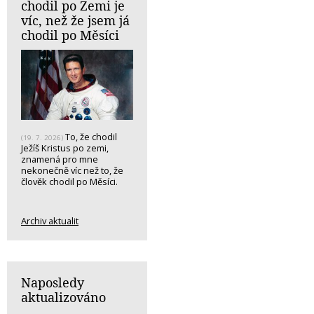
chodil po Zemi je
víc, než že jsem já
chodil po Měsíci
To, že chodil
(19. 7. 2026)
Ježíš Kristus po zemi,
znamená pro mne
nekonečně víc než to, že
člověk chodil po Měsíci.
Archiv aktualit
Naposledy
aktualizováno