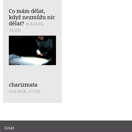
Co mám dělat,
když nezmůžu nic
dělat?
(6.8.2026,
10:28)
charizmata
(5.8.2026, 17:55)
Citát