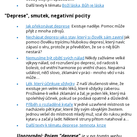
Další texty k tématu
Boží láska, Bůh je láska
"Deprese", smutek, negativní pocity
Jak překonávat deprese
Existuje naděje. Pomoc může
přijít z mnoha zdrojů.
Nechápat depresi jako stav, který si člověk sám zavinil
Jak
pomoci člověku trpícímu hlubokou depresí, který navíc
zápasí o víru, protože je převědčen, že se o něj Bůh
nestará?
Nemusíme být obětí svých nálad
Někdy zažíváme velké
výkyvy nálad, od rozrušení po depresi, od radosti k
bolesti, od vnitřní harmonie po vnitřní chaos. Nepatrná
událost, něčí slovo, zklamání v práci - mnoho věcí v nás
může…
Lék, který účinkuje vždycky
Z naší zkušenosti víme, že
existuje jen velmi málo léků, které vždycky zaberou.
Prožíváme-li velké zklamání a žal, je jeden lék, který má
spolehlivý účinek, pokud se podává opatrně a důsledně.
Příběh o rozladěné kytaře
V jedné uzavřené místnosti se
nacházelo pět kytar, které žily svým obvyklým životem.
Jednou vešel do místnosti mladý muž, vzal do rukou jednu
kytaru a začal ji ladit. Některé struny přitom natahoval a…
Další texty k tématu deprese, temnota, krize
Upozornění: Pojem "deprese"
je v na tomto webu