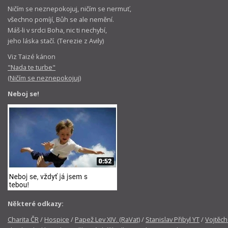
Ničím se neznepokojuj, ničím se nermuť,
všechno pomíjí, Bůh se ale nemění.
Máš-li v srdci Boha, nic ti nechybí,
jeho láska stačí. (Terezie z Avily)
Viz Taizé kánon
"Nada te turbe"
(Ničím se neznepokojuj)
Neboj se!
Některé odkazy:
Charita ČR
/
Hospice
/
Papež Lev XIV. (RaVat)
/
Stanislav Přibyl YT
/
Vojtěch