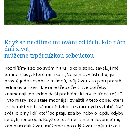
Když se necítíme milováni od těch, kdo nám
dali život,
můžeme trpět nízkou sebeúctou
Rozhlížím-li se po svém nitru i okolo sebe, zavalují mě
temné hlasy, které mi říkají: „Nejsi nic zvláštního, jsi
prostě jedna osoba z milionů, tvůj život - to jsou prostě
jedna ústa navíc, která je třeba živit, tvé potřeby
znamenají jen jeden další problém, který je třeba řešit.“
Tyto hlasy jsou stále mocnější, zvláště v této době, která
je charakteristická množstvím rozvrácených vztahů. Náš
svět je plný lidí, kteří se ptají, zda by nebylo lepší, kdyby
se byli nenarodili. Když se totiž necítíme milováni těmi,
kdo nám dali život, můžeme i po celý život trpět nízkou