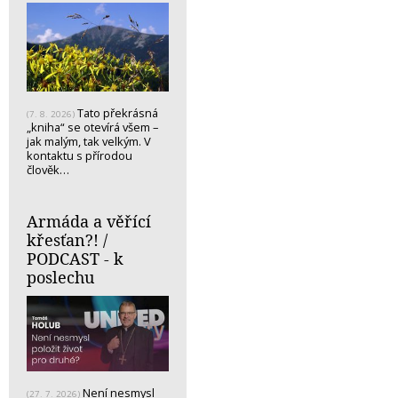
Tato překrásná
(7. 8. 2026)
„kniha“ se otevírá všem –
jak malým, tak velkým. V
kontaktu s přírodou
člověk…
Armáda a věřící
křesťan?! /
PODCAST - k
poslechu
Není nesmysl
(27. 7. 2026)