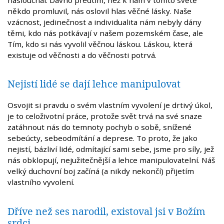
někdo promluvil, nás oslovil hlas věčné lásky. Naše
vzácnost, jedinečnost a individualita nám nebyly dány
těmi, kdo nás potkávají v našem pozemském čase, ale
Tím, kdo si nás vyvolil věčnou láskou. Láskou, která
existuje od věčnosti a do věčnosti potrvá.
Nejistí lidé se dají lehce manipulovat
Osvojit si pravdu o svém vlastním vyvolení je drtivý úkol,
je to celoživotní práce, protože svět trvá na své snaze
zatáhnout nás do temnoty pochyb o sobě, snížené
sebeúcty, sebeodmítání a deprese. To proto, že jako
nejistí, bázliví lidé, odmítající sami sebe, jsme pro síly, jež
nás obklopují, nejužitečnější a lehce manipulovatelní. Náš
velký duchovní boj začíná (a nikdy nekončí) přijetím
vlastního vyvolení.
Dříve než ses narodil, existoval jsi v Božím
srdci