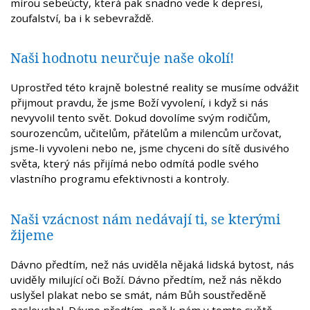
mírou sebeúcty, která pak snadno vede k depresi,
zoufalství, ba i k sebevraždě.
Naši hodnotu neurčuje naše okolí!
Uprostřed této krajně bolestné reality se musíme odvážit
přijmout pravdu, že jsme Boží vyvolení, i když si nás
nevyvolil tento svět. Dokud dovolíme svým rodičům,
sourozencům, učitelům, přátelům a milencům určovat,
jsme-li vyvoleni nebo ne, jsme chyceni do sítě dusivého
světa, který nás přijímá nebo odmítá podle svého
vlastního programu efektivnosti a kontroly.
Naši vzácnost nám nedávají ti, se kterými
žijeme
Dávno předtím, než nás uviděla nějaká lidská bytost, nás
uviděly milující oči Boží. Dávno předtím, než nás někdo
uslyšel plakat nebo se smát, nám Bůh soustředěně
naslouchal. Dávno předtím, než k nám v tomto světě