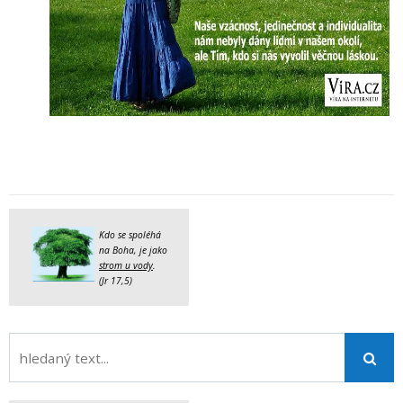
Kdo se spoléhá
na Boha, je jako
strom u vody
.
(Jr 17,5)