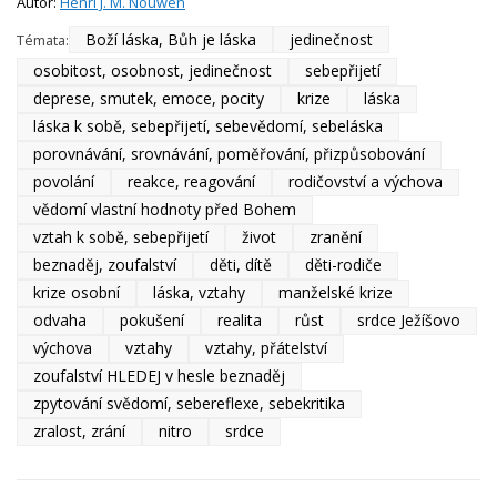
Autor:
Henri J. M. Nouwen
Boží láska, Bůh je láska
jedinečnost
Témata:
osobitost, osobnost, jedinečnost
sebepřijetí
deprese, smutek, emoce, pocity
krize
láska
láska k sobě, sebepřijetí, sebevědomí, sebeláska
porovnávání, srovnávání, poměřování, přizpůsobování
povolání
reakce, reagování
rodičovství a výchova
vědomí vlastní hodnoty před Bohem
vztah k sobě, sebepřijetí
život
zranění
beznaděj, zoufalství
děti, dítě
děti-rodiče
krize osobní
láska, vztahy
manželské krize
odvaha
pokušení
realita
růst
srdce Ježíšovo
výchova
vztahy
vztahy, přátelství
zoufalství HLEDEJ v hesle beznaděj
zpytování svědomí, sebereflexe, sebekritika
zralost, zrání
nitro
srdce