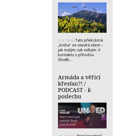
Tato překrásná
(7. 8. 2026)
„kniha“ se otevírá všem –
jak malým, tak velkým. V
kontaktu s přírodou
člověk…
Armáda a věřící
křesťan?! /
PODCAST - k
poslechu
Není nesmysl