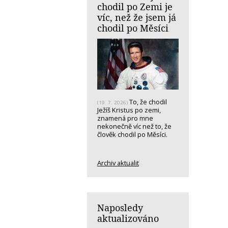
chodil po Zemi je
víc, než že jsem já
chodil po Měsíci
To, že chodil
(19. 7. 2026)
Ježíš Kristus po zemi,
znamená pro mne
nekonečně víc než to, že
člověk chodil po Měsíci.
Archiv aktualit
Naposledy
aktualizováno