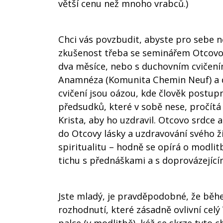
větší cenu než mnoho vrabců.)
Chci vás povzbudit, abyste pro sebe 
zkušenost třeba se seminářem Otcovo 
dva měsíce, nebo s duchovním cvičen
Anamnéza (Komunita Chemin Neuf) a da
cvičení jsou oázou, kde člověk postup
předsudků, které v sobě nese, pročítá 
Krista, aby ho uzdravil. Otcovo srdce
do Otcovy lásky a uzdravování svého 
spiritualitu – hodně se opírá o modlit
tichu s přednáškami a s doprovázející
Jste mladý, je pravděpodobné, že běhe
rozhodnutí, které zásadně ovlivní celý