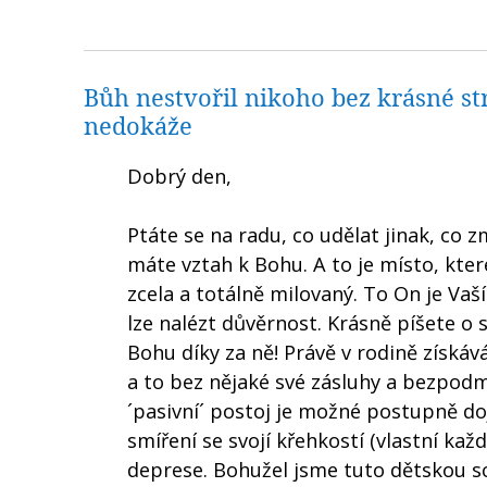
Bůh nestvořil nikoho bez krásné str
nedokáže
Dobrý den,
Ptáte se na radu, co udělat jinak, co z
máte vztah k Bohu. A to je místo, kt
zcela a totálně milovaný. To On je Va
lze nalézt důvěrnost. Krásně píšete o sv
Bohu díky za ně! Právě v rodině získá
a to bez nějaké své zásluhy a bezpo
´pasivní´ postoj je možné postupně do
smíření se svojí křehkostí (vlastní kaž
deprese. Bohužel jsme tuto dětskou sc