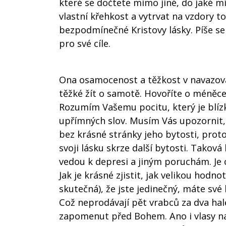
které se dočtete mimo jiné, do jaké m
vlastní křehkost a vytrvat na vzdory 
bezpodmínečné Kristovy lásky. Píše se
pro své cíle.
Ona osamocenost a těžkost v navazování
těžké žít o samotě. Hovoříte o méněce
Rozumím Vašemu pocitu, který je blíz
upřímných slov. Musím Vás upozornit, ž
bez krásné stránky jeho bytosti, proto
svoji lásku skrze další bytosti. Takov
vedou k depresi a jiným poruchám. Je o
Jak je krásné zjistit, jak velikou hodn
skutečná), že jste jedinečný, máte své 
Což neprodávají pět vrabců za dva halé
zapomenut před Bohem. Ano i vlasy na