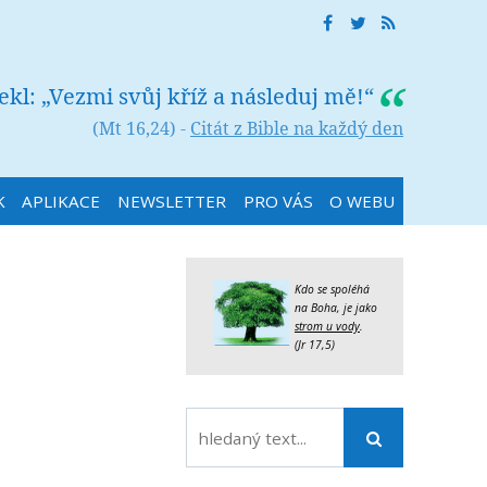
řekl: „Vezmi svůj kříž a následuj mě!“
(Mt 16,24) -
Citát z Bible na každý den
K
APLIKACE
NEWSLETTER
PRO VÁS
O WEBU
Kdo se spoléhá
na Boha, je jako
strom u vody
.
(Jr 17,5)