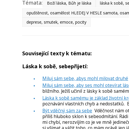
Témata:
Boží láska, Bůh je láska
láska k sobě, s
opuštěnost, osamělost HLEDEJ V HESLE samota, osa
deprese, smutek, emoce, pocity
Související texty k tématu:
Láska k sobě, sebepřijetí:
Miluj sám sebe, abys mohl milovat druhé
Miluj sám sebe, aby ses mohl otevírat lá
bližního. Ježíš učinil z lásky k sobě samé
Láska k sobě samému je základ životní kre
poznávání vlastních chyb a nedostatků. Bů
Být vděčný sám za sebe
Vděčnost nám otví
příliš hluboko sklon k sebeodmítání. Rádi 
mi chybí, nerozvíjím co je ve mně jedineč
si všímat a vážit toho, co mám právě jen j