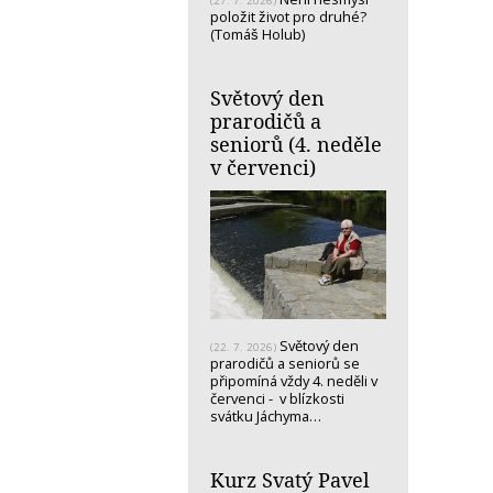
(27. 7. 2026)
položit život pro druhé?
(Tomáš Holub)
Světový den
prarodičů a
seniorů (4. neděle
v červenci)
Světový den
(22. 7. 2026)
prarodičů a seniorů se
připomíná vždy 4. neděli v
červenci - v blízkosti
svátku Jáchyma…
Kurz Svatý Pavel