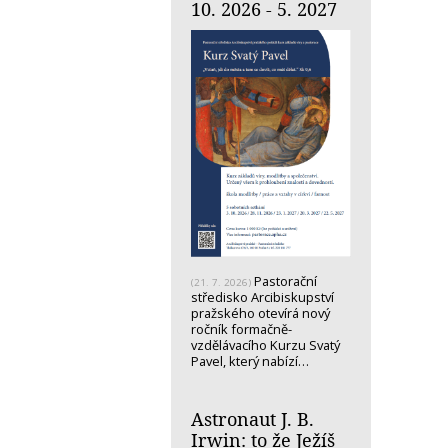
10. 2026 - 5. 2027
Pastorační
(21. 7. 2026)
středisko Arcibiskupství
pražského otevírá nový
ročník formačně-
vzdělávacího Kurzu Svatý
Pavel, který nabízí…
Astronaut J. B.
Irwin: to že Ježíš