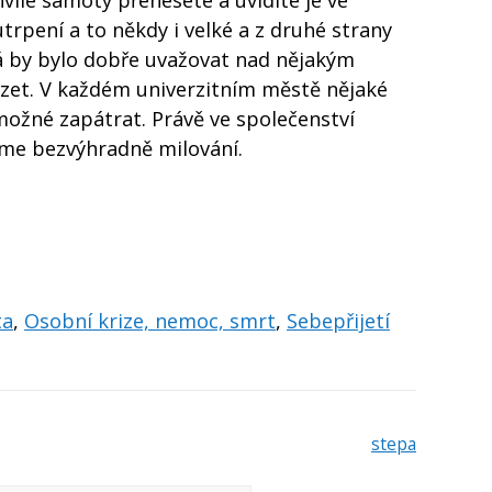
hvíle samoty přenesete a uvidíte je ve
utrpení a to někdy i velké a z druhé strany
ná by bylo dobře uvažovat nad nějakým
zet. V každém univerzitním městě nějaké
možné zapátrat. Právě ve společenství
sme bezvýhradně milování.
ta
,
Osobní krize, nemoc, smrt
,
Sebepřijetí
stepa