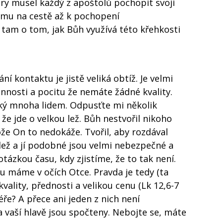
íry musel každý z apoštolů pochopit svoji
tomu na cestě až k pochopení
 tam o tom, jak Bůh využívá této křehkosti
 kontaktu je jistě veliká obtíž. Je velmi
nnosti a pocitu že nemáte žádné kvality.
ký mnoha lidem. Odpusťte mi několik
e jde o velkou lež. Bůh nestvořil nikoho
že On to nedokáže. Tvořil, aby rozdával
á lež a jí podobné jsou velmi nebezpečné a
tázkou času, kdy zjistíme, že to tak není.
otu máme v očích Otce. Pravda je tedy (ta
kvality, přednosti a velikou cenu (Lk 12,6-7
ře? A přece ani jeden z nich není
 vaší hlavě jsou spočteny. Nebojte se, máte