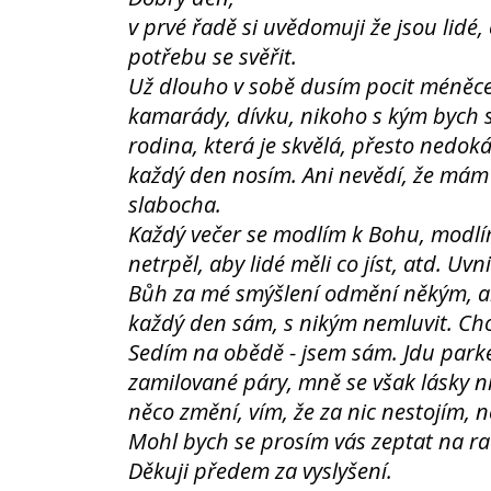
v prvé řadě si uvědomuji že jsou lidé
potřebu se svěřit.
Už dlouho v sobě dusím pocit méněc
kamarády, dívku, nikoho s kým bych s
rodina, která je skvělá, přesto nedok
každý den nosím. Ani nevědí, že mám 
slabocha.
Každý večer se modlím k Bohu, modlím
netrpěl, aby lidé měli co jíst, atd. U
Bůh za mé smýšlení odmění někým, aby
každý den sám, s nikým nemluvit. Ch
Sedím na obědě - jsem sám. Jdu parkem
zamilované páry, mně se však lásky n
něco změní, vím, že za nic nestojím, 
Mohl bych se prosím vás zeptat na rad
Děkuji předem za vyslyšení.