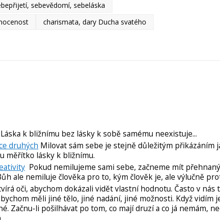
ebepřijetí, sebevědomí, sebeláska
mocenost
charismata, dary Ducha svatého
Láska k bližnímu bez lásky k sobě samému neexistuje...
sce druhých
Milovat sám sebe je stejně důležitým přikázáním j
mu měřítko lásky k bližnímu.
ativity
Pokud nemilujeme sami sebe, začneme mít přehnaný 
h ale nemiluje člověka pro to, kým člověk je, ale výlučně prot
rá oči, abychom dokázali vidět vlastní hodnotu. Často v nás to
bychom měli jiné tělo, jiné nadání, jiné možnosti. Když vidím j
né. Začnu-li pošilhávat po tom, co mají druzí a co já nemám, n
á.