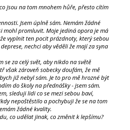
, co jsou na tom mnohem hůře, přesto cítím
ennosti. Jsem úplně sám. Nemám žádné
i mohl promluvit. Moje jediná opora je má
áže vyplnit ten pocit prázdnoty, který sebou
deprese, nechci aby věděli že mají za syna
 se za celý svět, aby nikdo na světě
vnitř však zároveň sobecky doufám, že mě
ch již nebyl sám. Je to pro mě hrozné být
odím do školy na přednášky - jsem sám.
, sleduji lidi co se mezi sebou baví,
ikdy nepoštěstilo a pochybuji že se na tom
nemám žádné kvality.
u, co udělat jinak, co změnit k lepšímu?