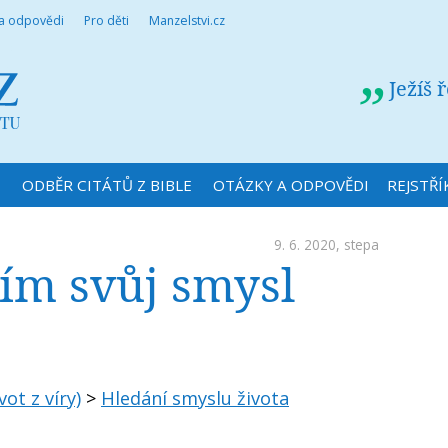
 a odpovědi
Pro děti
Manzelstvi.cz
Ježíš 
N
ODBĚR CITÁTŮ Z BIBLE
OTÁZKY A ODPOVĚDI
REJSTŘÍ
9. 6. 2020,
stepa
cím svůj smysl
vot z víry)
>
Hledání smyslu života