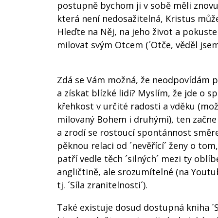
postupně bychom ji v sobě měli znovu o
která není nedosažitelná, Kristus můž
Hleďte na Něj, na jeho život a pokust
milovat svým Otcem (´Otče, věděl jsem,
Zdá se Vám možná, že neodpovídám př
a získat blízké lidi? Myslím, že jde o
křehkost v určité radosti a vděku (mo
milovaný Bohem i druhými), ten začne 
a zrodí se rostoucí spontánnost směr
pěknou relaci od ´nevěřící´ ženy o tom,
patří vedle těch ´silných´ mezi ty oblíb
angličtině, ale srozumítelné (na Youtu
tj. ´Síla zranitelnosti´).
Také existuje dosud dostupná kniha ´S