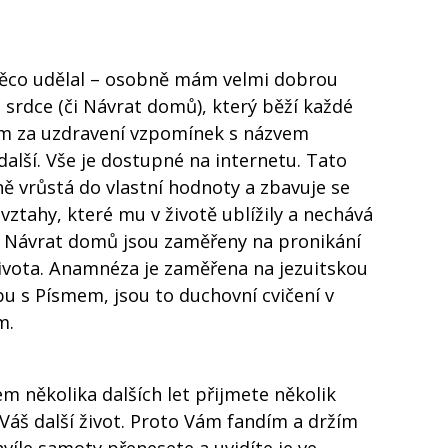
něco udělal – osobně mám velmi dobrou
srdce (či Návrat domů), který běží každé
ím za uzdravení vzpomínek s názvem
lší. Vše je dostupné na internetu. Tato
ně vrůstá do vlastní hodnoty a zbavuje se
vztahy, které mu v životě ublížily a nechává
 a Návrat domů jsou zaměřeny na pronikání
života. Anamnéza je zaměřena na jezuitskou
bu s Písmem, jsou to duchovní cvičení v
m.
m několika dalších let přijmete několik
 Váš další život. Proto Vám fandím a držím