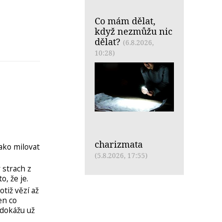
Co mám dělat,
když nezmůžu nic
dělat?
(6.8.2026,
10:28)
charizmata
ako milovat
(5.8.2026, 17:55)
strach z
o, že je.
tiž vězí až
en co
edokážu už