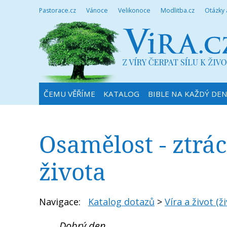
Pastorace.cz
Vánoce
Velikonoce
Modlitba.cz
Otázky
ČEMU VĚŘÍME
KATALOG
BIBLE NA KAŽDÝ DE
Osamělost - ztrá
života
Navigace:
Katalog dotazů
>
Víra a život (ži
Dobrý den,