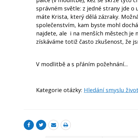
palce (v modlitbě), kéž se skrze tyto c
správném světle: z jedné strany jde o 
máte Krista, který dělá zázraky. Mož
společenstvím, kam byste mohl dochá
najdete, ale i na menších městech je 
získáváme totiž často zkušenost, že j
V modlitbě a s přáním požehnání...
Kategorie otázky:
Hledání smyslu živo