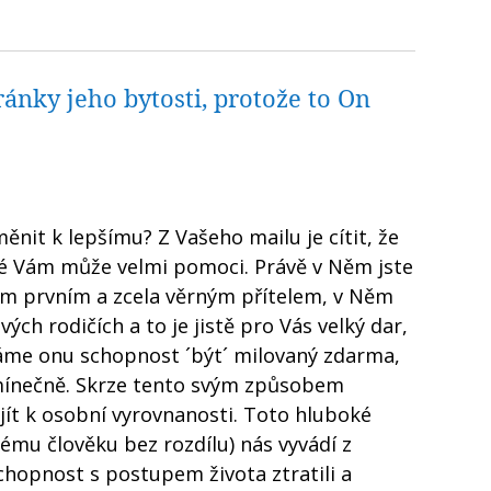
ánky jeho bytosti, protože to On
měnit k lepšímu? Z Vašeho mailu je cítit, že
eré Vám může velmi pomoci. Právě v Něm jste
ším prvním a zcela věrným přítelem, v Něm
ých rodičích a to je jistě pro Vás velký dar,
váme onu schopnost ´být´ milovaný zdarma,
dmínečně. Skrze tento svým způsobem
jít k osobní vyrovnanosti. Toto hluboké
dému člověku bez rozdílu) nás vyvádí z
hopnost s postupem života ztratili a