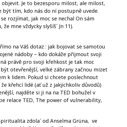
bjevit. Je to bezesporu milost, ale milost,
e být tím, kdo nás do ní postupně uvede.
e se rozjímat, jak moc se nechal On sám
 že mne vždycky slyšíš´ Jn 11).
ímo na Váš dotaz : jak bojovat se samotou
 spojené nádoby – kdo dokáže přijmout svoji
žná právě pro svoji křehkost je tak moc
být otevřenější, velké zábrany začnou mizet
em k lidem. Pokud si chcete poslechnout
 že křehcí lidé (ať už z jakýchkoliv důvodů)
enější, najděte si ji na na TED bohužel v
be relace TED, The power of vulnerability,
piritualita zdola´ od Anselma Grüna, ve