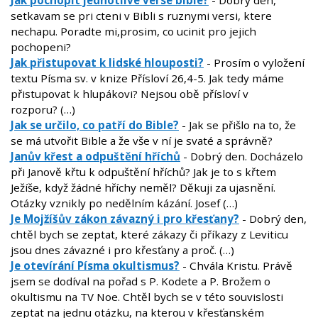
Jak pochopit jednotlive verse bible?
- Dobry den,
setkavam se pri cteni v Bibli s ruznymi versi, ktere
nechapu. Poradte mi,prosim, co ucinit pro jejich
pochopeni?
Jak přistupovat k lidské hlouposti?
- Prosím o vyložení
textu Písma sv. v knize Přísloví 26,4-5. Jak tedy máme
přistupovat k hlupákovi? Nejsou obě přísloví v
rozporu? (…)
Jak se určilo, co patří do Bible?
- Jak se přišlo na to, že
se má utvořit Bible a že vše v ní je svaté a správně?
Janův křest a odpuštění hříchů
- Dobrý den. Docházelo
při Janově křtu k odpuštění hříchů? Jak je to s křtem
Ježíše, když žádné hříchy neměl? Děkuji za ujasnění.
Otázky vznikly po nedělním kázání. Josef (…)
Je Mojžíšův zákon závazný i pro křesťany?
- Dobrý den,
chtěl bych se zeptat, které zákazy či příkazy z Leviticu
jsou dnes závazné i pro křesťany a proč. (…)
Je otevírání Písma okultismus?
- Chvála Kristu. Právě
jsem se dodíval na pořad s P. Kodete a P. Brožem o
okultismu na TV Noe. Chtěl bych se v této souvislosti
zeptat na jednu otázku, na kterou v křesťanském