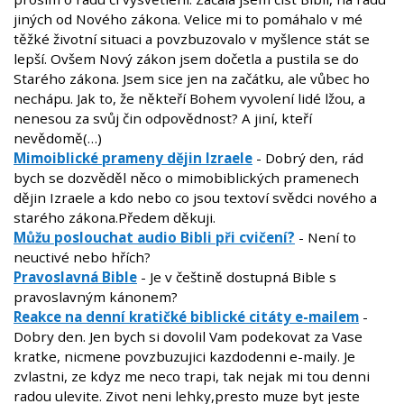
jiných od Nového zákona. Velice mi to pomáhalo v mé
těžké životní situaci a povzbuzovalo v myšlence stát se
lepší. Ovšem Nový zákon jsem dočetla a pustila se do
Starého zákona. Jsem sice jen na začátku, ale vůbec ho
nechápu. Jak to, že někteří Bohem vyvolení lidé lžou, a
nenesou za svůj čin odpovědnost? A jiní, kteří
nevědomě(…)
Mimoiblické prameny dějin Izraele
- Dobrý den, rád
bych se dozvěděl něco o mimobiblických pramenech
dějin Izraele a kdo nebo co jsou textoví svědci nového a
starého zákona.Předem děkuji.
Můžu poslouchat audio Bibli při cvičení?
- Není to
neuctivé nebo hřích?
Pravoslavná Bible
- Je v češtině dostupná Bible s
pravoslavným kánonem?
Reakce na denní kratičké biblické citáty e-mailem
-
Dobry den. Jen bych si dovolil Vam podekovat za Vase
kratke, nicmene povzbuzujici kazdodenni e-maily. Je
zvlastni, ze kdyz me neco trapi, tak nejak mi tou denni
radou ulevite. Zivot neni lehky,presto muze byt jeste