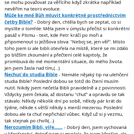
se mohu považovat za věřícího když zkrátka například
nevěřím na teorii evoluce.
Může ke mně Bůh mluvit konkrétně prostřednictvím
četby Bible?
- Dobrý den, chtěla bych se zeptat, co si
myslíte o tomhle: Měla jsem v úmyslu přečíst si konkrétní
pasáž v Písmu - text, kde Petr kráčí po moři a
připomenout si Ježíšova slova: "Neboj se, jen věř". Místo
toho jsem si ale bibli otevřela na místě, které se mi zdálo
po bližším zkoumání a přečtení celé kapitoly, že
promlouvá do mé momentální situace, do mého života.
Jen jsem žasla nad tím,(…)
Nechuť do studia Bible
- Nemáte nějaký tip na ulehčení
studia Bible? Poslední dobou se totiž do čtení musím
nutit. Nikdy jsem nečetla Bibli pravidelně a z povinnosti.
Vždycky jsem čekala, až dostanu "chuť" a opravdu se tak
stávalo. Někdy několik dní po sobě, někdy pár krát do
týdne, někde s větší někdy s menší mezerou. Poslední
dobou ale ta chuť nepřichází vůbec. Když už si ji vezmu,
tak stejnak po chvíli(…)
Nerozumím Bibli, víře.......
- Dobrý den, jsem vychovaná
v křesťanství, doteď jsem si myslela, že jsem křesťan, ale