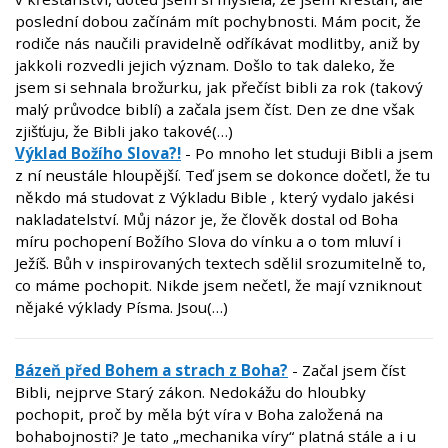
poslední dobou začínám mít pochybnosti. Mám pocit, že
rodiče nás naučili pravidelně odříkávat modlitby, aniž by
jakkoli rozvedli jejich význam. Došlo to tak daleko, že
jsem si sehnala brožurku, jak přečíst bibli za rok (takový
malý průvodce biblí) a začala jsem číst. Den ze dne však
zjišťuju, že Bibli jako takové(…)
Výklad Božího Slova?!
- Po mnoho let studuji Bibli a jsem
z ní neustále hloupější. Teď jsem se dokonce dočetl, že tu
někdo má studovat z Výkladu Bible , který vydalo jakési
nakladatelství. Můj názor je, že člověk dostal od Boha
míru pochopení Božího Slova do vínku a o tom mluví i
Ježíš. Bůh v inspirovaných textech sdělil srozumitelně to,
co máme pochopit. Nikde jsem nečetl, že mají vzniknout
nějaké výklady Písma. Jsou(…)
Bázeň před Bohem a strach z Boha?
- Začal jsem číst
Bibli, nejprve Starý zákon. Nedokážu do hloubky
pochopit, proč by měla být víra v Boha založená na
bohabojnosti? Je tato „mechanika víry“ platná stále a i u