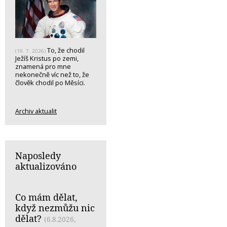
To, že chodil
(19. 7. 2026)
Ježíš Kristus po zemi,
znamená pro mne
nekonečně víc než to, že
člověk chodil po Měsíci.
Archiv aktualit
Naposledy
aktualizováno
Co mám dělat,
když nezmůžu nic
dělat?
(6.8.2026,