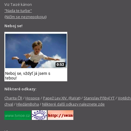
Viz Taizé kánon
"Nada te turbe"
(Ničím se neznepokojuj)
Neboj se!
Některé odkazy:
Charita ČR
/
Hospice
/
Papež Lev XIV. (RaVat)
/
Stanislav Přibyl YT
/
Vojtěch
chval
/
HledámBoha
/
Některé další odkazy naleznete zde