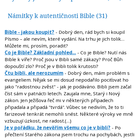
Námitky k autentičnosti Bible
(31)
Bible - jakou koupit?
- Dobrý den, rád bych si koupil
Písmo – ale nevím, které vydání. Na trhu je jich tolik…
Můžete mi, prosím, poradit?
Co je Bible? Základní pohled...
- Co je Bible? Nutí nás
Bible k víře? Proč jsou v Bibli samé zákazy? Proč Bůh
dopouští zlo? Proč je v Bibli tolik krutosti?
Čtu bibli, ale nerozumím
- Dobrý den, mám problém s
evangeliem. Nějak se mi dosud nepodařilo pociťovat ho
jako "radostnou zvěst" - jak je podáváno. Bibli jsem začal
číst sám v patnácti letech. Zaujala mne, Starý i Nový
zákon. Jen Ježíšova řeč mi v některých případech
připadala a připadá "tvrdá". Vůbec se nedivím, že to ti
farizeové tenkrát nemohli snést. Některé výroky ve mně
vzbuzují úzkost, ne radost.(…)
Je v pořádku, že nevěřím všemu co je v bibli?
- Po
přečtení Starého zákona jsem trochu na pochybách, jestli