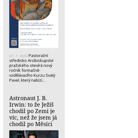
Pastorační
(21. 7. 2026)
středisko Arcibiskupství
pražského otevírá nový
ročník formačně-
vzdělávacího Kurzu Svatý
Pavel, který nabízí…
Astronaut J. B.
Irwin: to že Ježíš
chodil po Zemi je
víc, než že jsem já
chodil po Měsíci