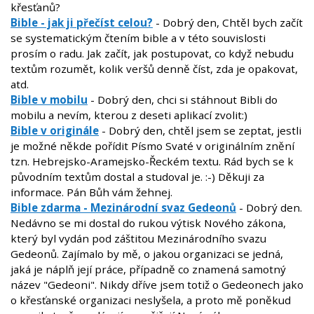
křesťanů?
Bible - jak ji přečíst celou?
- Dobrý den, Chtěl bych začít
se systematickým čtením bible a v této souvislosti
prosím o radu. Jak začít, jak postupovat, co když nebudu
textům rozumět, kolik veršů denně číst, zda je opakovat,
atd.
Bible v mobilu
- Dobrý den, chci si stáhnout Bibli do
mobilu a nevím, kterou z deseti aplikací zvolit:)
Bible v originále
- Dobrý den, chtěl jsem se zeptat, jestli
je možné někde pořídit Písmo Svaté v originálním znění
tzn. Hebrejsko-Aramejsko-Řeckém textu. Rád bych se k
původním textům dostal a studoval je. :-) Děkuji za
informace. Pán Bůh vám žehnej.
Bible zdarma - Mezinárodní svaz Gedeonů
- Dobrý den.
Nedávno se mi dostal do rukou výtisk Nového zákona,
který byl vydán pod záštitou Mezinárodního svazu
Gedeonů. Zajímalo by mě, o jakou organizaci se jedná,
jaká je náplň její práce, případně co znamená samotný
název "Gedeoni". Nikdy dříve jsem totiž o Gedeonech jako
o křesťanské organizaci neslyšela, a proto mě poněkud