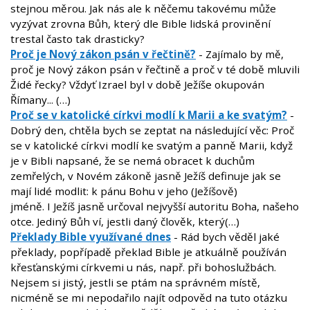
stejnou měrou. Jak nás ale k něčemu takovému může
vyzývat zrovna Bůh, který dle Bible lidská provinění
trestal často tak drasticky?
Proč je Nový zákon psán v řečtině?
- Zajímalo by mě,
proč je Nový zákon psán v řečtině a proč v té době mluvili
Židé řecky? Vždyť Izrael byl v době Ježíše okupován
Římany... (…)
Proč se v katolické církvi modlí k Marii a ke svatým?
-
Dobrý den, chtěla bych se zeptat na následující věc: Proč
se v katolické církvi modlí ke svatým a panně Marii, když
je v Bibli napsané, že se nemá obracet k duchům
zemřelých, v Novém zákoně jasně Ježíš definuje jak se
mají lidé modlit: k pánu Bohu v jeho (Ježíšově)
jméně. I Ježíš jasně určoval nejvyšší autoritu Boha, našeho
otce. Jediný Bůh ví, jestli daný člověk, který(…)
Překlady Bible využívané dnes
- Rád bych věděl jaké
překlady, popřípadě překlad Bible je atkuálně používán
křesťanskými církvemi u nás, např. při bohoslužbách.
Nejsem si jistý, jestli se ptám na správném místě,
nicméně se mi nepodařilo najít odpověd na tuto otázku