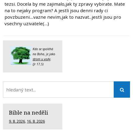
tezsi. Docela by me zajimalo,jak ty zpravy vybirate. Mate
na to nejaky program? A jestli jsou denni rady ci
povzbuzeni....vazne nevim,jak to nazvat...jestli jsou pro
vsechny uzivatele(…)
Kdo se spoléhá
na Boha, je jako
strom u vody
.
(Jr 17,5)
Bible na neděli
9. 8. 2026
,
16. 8. 2026