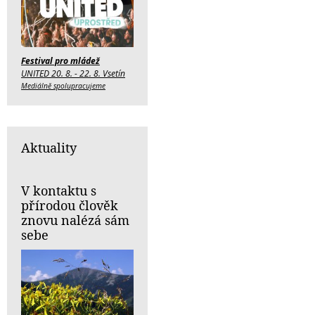
Festival pro mládež
UNITED 20. 8. - 22. 8. Vsetín
Mediálně spolupracujeme
Aktuality
V kontaktu s
přírodou člověk
znovu nalézá sám
sebe