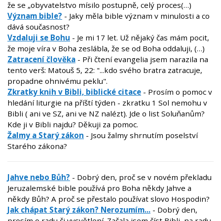
že se „obyvatelstvo mísilo postupně, celý proces(…)
Význam bible?
- Jaky měla bible význam v minulosti a co
dává současnost?
Vzdaluji se Bohu
- Je mi 17 let. Už nějaký čas mám pocit,
že moje víra v Boha zeslábla, že se od Boha oddaluji, (…)
Zatracení člověka
- Při čtení evangelia jsem narazila na
tento verš: Matouš 5, 22: "...kdo svého bratra zatracuje,
propadne ohnivému peklu".
Zkratky knih v Bibli, biblické citace
- Prosím o pomoc v
hledání liturgie na příští týden - zkratku 1 Sol nemohu v
Bibli ( ani ve SZ, ani ve NZ nalézt). Jde o list Soluňanům?
Kde ji v Bibli najdu? Děkuji za pomoc.
Žalmy a Starý zákon
- Jsou žalmy shrnutím poselství
Starého zákona?
Jahve nebo Bůh?
- Dobrý den, proč se v novém překladu
Jeruzalemské bible používá pro Boha někdy Jahve a
někdy Bůh? A proč se přestalo používat slovo Hospodin?
Jak chápat Starý zákon? Nerozumím...
- Dobrý den,
prosím o radu či vysvětlení. Začala jsem číst Bibli, na radu