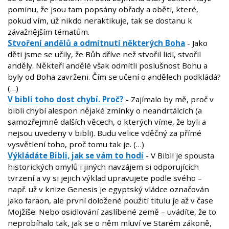
pominu, že jsou tam popsány obřady a oběti, které,
pokud vím, už nikdo neraktikuje, tak se dostanu k
závažnějším tématům.
Stvoření andělů a odmítnutí některých Boha
- Jako
děti jsme se učily, že Bůh dříve než stvořil lidi, stvořil
anděly. Někteří andělé však odmítli poslušnost Bohu a
byly od Boha zavrženi. Čím se učení o andělech podkládá?
(…)
V bibli toho dost chybí. Proč?
- Zajímalo by mě, proč v
bibli chybí alespon nějaké zmínky o neandrtálcích (a
samozřejmně dalších věcech, o kterých víme, že byli a
nejsou uvedeny v bibli). Budu velice vděčný za přímé
vysvětlení toho, proč tomu tak je. (…)
Výkládáte Bibli, jak se vám to hodí
- V Bibli je spousta
historických omylů i jiných navzájem si odporujících
tvrzení a vy si jejich výklad upravujete podle svého –
např. už v knize Genesis je egyptský vládce označován
jako faraon, ale první doložené použití titulu je až v čase
Mojžíše. Nebo osidlování zaslíbené země – uvádíte, že to
neprobíhalo tak, jak se o něm mluví ve Starém zákoně,