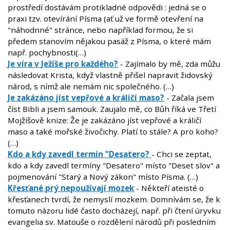
prostředí dostávám protikladné odpovědi : jedná se o
praxi tzv. otevírání Písma (ať už ve formě otevření na
"náhodnné" stránce, nebo například formou, že si
předem stanovím nějakou pasáž z Písma, o které mám
např. pochybnosti(…)
Je víra v Ježíše pro každého?
- Zajímalo by mě, zda můžu
následovat Krista, když vlastně přišel napravit židovský
národ, s nímž ale nemám nic společného. (…)
Je zakázáno jíst vepřové a králičí maso?
- Začala jsem
číst Bibli a jsem samouk. Zaujalo mě, co Bůh říká ve Třetí
Mojžíšově knize: Že je zakázáno jíst vepřové a králičí
maso a také mořské živočichy. Platí to stále? A pro koho?
(…)
Kdo a kdy zavedl termín "Desatero?
- Chci se zeptat,
kdo a kdy zavedl termíny "Desatero" místo "Deset slov" a
pojmenování "Starý a Nový zákon" místo Písma. (…)
Křesťané prý nepoužívají mozek
- Někteří ateisté o
křesťanech tvrdí, že nemyslí mozkem. Domnívám se, že k
tomuto názoru lidé často docházejí, např. při čtení úryvku
evangelia sv. Matouše o rozdělení národů při posledním