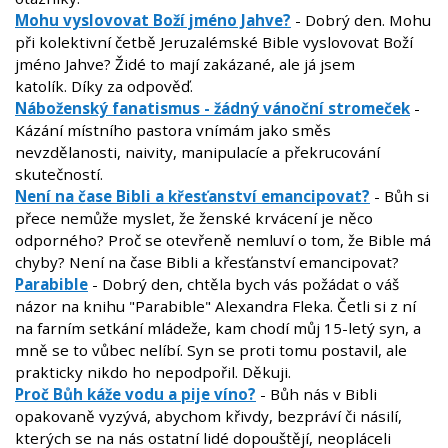
Mohu vyslovovat Boží jméno Jahve?
- Dobrý den. Mohu
při kolektivní četbě Jeruzalémské Bible vyslovovat Boží
jméno Jahve? Židé to mají zakázané, ale já jsem
katolík. Díky za odpověď.
Náboženský fanatismus - žádný vánoční stromeček
-
Kázání místního pastora vnímám jako směs
nevzdělanosti, naivity, manipulacíe a překrucování
skutečností.
Není na čase Bibli a křesťanství emancipovat?
- Bůh si
přece nemůže myslet, že ženské krvácení je něco
odporného? Proč se otevřeně nemluví o tom, že Bible má
chyby? Není na čase Bibli a křesťanství emancipovat?
Parabible
- Dobrý den, chtěla bych vás požádat o váš
názor na knihu "Parabible" Alexandra Fleka. Četli si z ní
na farním setkání mládeže, kam chodí můj 15-letý syn, a
mně se to vůbec nelíbí. Syn se proti tomu postavil, ale
prakticky nikdo ho nepodpořil. Děkuji.
Proč Bůh káže vodu a pije víno?
- Bůh nás v Bibli
opakovaně vyzývá, abychom křivdy, bezpráví či násilí,
kterých se na nás ostatní lidé dopouštějí, neopláceli