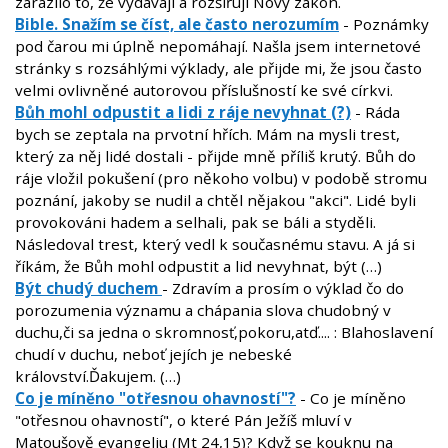
zarazilo to, že vydávají a rozšiřují Nový zákon.
Bible. Snažím se číst, ale často nerozumím
- Poznámky
pod čarou mi úplně nepomáhají. Našla jsem internetové
stránky s rozsáhlými výklady, ale přijde mi, že jsou často
velmi ovlivněné autorovou příslušností ke své církvi.
Bůh mohl odpustit a lidi z ráje nevyhnat (?)
- Ráda
bych se zeptala na prvotní hřích. Mám na mysli trest,
který za něj lidé dostali - přijde mně příliš krutý. Bůh do
ráje vložil pokušení (pro někoho volbu) v podobě stromu
poznání, jakoby se nudil a chtěl nějakou "akci". Lidé byli
provokováni hadem a selhali, pak se báli a styděli.
Následoval trest, který vedl k současnému stavu. A já si
říkám, že Bůh mohl odpustit a lid nevyhnat, být (…)
Být chudý duchem
- Zdravím a prosím o výklad čo do
porozumenia významu a chápania slova chudobný v
duchu,či sa jedna o skromnosť,pokoru,atď.... : Blahoslavení
chudí v duchu, neboť jejích je nebeské
království.Ďakujem. (…)
Co je míněno "otřesnou ohavností"?
- Co je míněno
"otřesnou ohavností", o které Pán Ježíš mluví v
Matoušově evangeliu (Mt 24,15)? Když se kouknu na