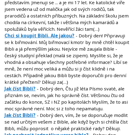
představím. Jmenuji se ... a je mi 17 let. Ke katolické víře
jsem vedena už od malička jak od svých rodičů, tak
prarodičů a ostatních příbuzných. Na základní školu jsem
chodila na církevní, takže i většina mých kamarádů a
spolužáků byla věřících. Nevěřící žáci tam(…)
Chci si koupit Bibli. Ale jakou?
- Dobrý den! Připravuji
se k biřmování. Můj biřmovací kmotr by mně chtěl koupit
Bibli a já přemýšlím jakou. Nejvíce mě zaujala Bible -
český studijní překlad (malá se zipem). Myslíte si, že je
vhodná a obsahuje všechny potřebné informace? Líbí se
mně, že není moc veliká a můžu si ji číst klidně i na
cestách. Případně jakou Bibli byste doporučili pro denní
krátké přečtení? Děkuji za(…)
Jak číst Bibli?
- Dobrý den, Čtu již léta Písmo svaté, ale
přiznám se, nevím, jak ho správně číst. Většinou čtu od
začátku do konce, SZ i NZ po kapitolách Myslím, že to asi
moc správné není. Moc si z toho nepamatuju.
Jak číst Bibli?
- Dobrý den, vím, že se doporučuje modlit
se nad určitým vešem z Bible, ale když bych si chtěla číst
Bibli, můžu poprosit o nějaké praktické rady? Děkuji.