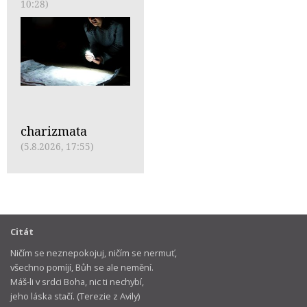
10:28)
charizmata
(5.8.2026, 17:55)
Citát
Ničím se neznepokojuj, ničím se nermuť,
všechno pomíjí, Bůh se ale nemění.
Máš-li v srdci Boha, nic ti nechybí,
jeho láska stačí. (Terezie z Avily)