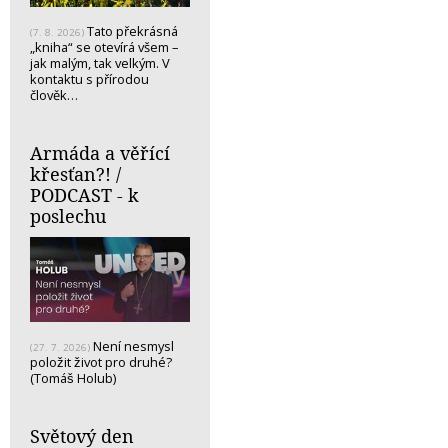
Tato překrásná
(7. 8. 2026)
„kniha“ se otevírá všem –
jak malým, tak velkým. V
kontaktu s přírodou
člověk…
Armáda a věřící
křesťan?! /
PODCAST - k
poslechu
Není nesmysl
(27. 7. 2026)
položit život pro druhé?
(Tomáš Holub)
Světový den