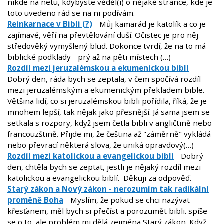
nikde na netu, kdybyste věděl(i) o nějaké stránce, kde je
toto uvedeno rád se na ni podívám.
Reinkarnace v Bibli (?)
- Můj kamarád je katolík a co je
zajímavé, věří na převtělování duší. Očistec je pro něj
středověký vymyšlený blud. Dokonce tvrdí, že na to má
biblické podklady - prý až na pěti místech (…)
Rozdíl mezi jeruzalémskou a ekumenickou biblí
-
Dobrý den, ráda bych se zeptala, v čem spočívá rozdíl
mezi jeruzalémským a ekumenickým překladem bible.
Většina lidí, co si jeruzalémskou bibli pořídila, říká, že je
mnohem lepší, tak nějak jako přesnější. Já sama jsem se
setkala s rozpory, když jsem četla bibli v angličtině nebo
francouzštině. Přijde mi, že čeština až "záměrně" vykládá
nebo převrací některá slova, že uniká opravdový(…)
Rozdíl mezi katolickou a evangelickou biblí
- Dobrý
den, chtěla bych se zeptat, jestli je nějaký rozdíl mezi
katolickou a evangelickou biblí. Děkuji za odpověď.
Starý zákon a Nový zákon - nerozumím tak radikální
proměně Boha
- Myslím, že pokud se chci nazývat
křesťanem, měl bych si přečíst a porozumět bibli. spíše
se o to, ale problém mi dělá zejména Starý zákon. Když