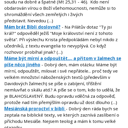
soudu na dobré a špatné (Mt 25,31 - 46). Kdo není
obdarován vírou o Boží všehomoucnosti, nemůže si to
shromáždění všech zemřelých i živých
představit. Nevedou (…)
Mám brát Bibli doslovně?
- Na Pilátův dotaz "Ty jsi
král?" odpověděl Ježíš "Moje království není z tohoto
světa". Při výslechu Krista předpokládám nebyl nikdo z
učedníků, z textu evangelia to nevyplývá. Co když
rozhovor probíhal jinak? (…)
Máme být mírní a odpouštět..., a přitom v žalmech se
píše něco jiného
- Dobrý den, mám otázku: Máme být
mírní, odpouštět, milovat i své nepřátele... proč tedy ve
velkém množství náboženských textů (především v
Davidových žalmech) se píše o zabíjení, tříštění
nemluvňat o skálu atd.? A píše se o tom, kdo to udělá, že
je BLAHOSLAVENÝ. Budu opravdu vděčná za odpověď,
protože nad tím přemýšlím opravdu už dost dlouho (…)
Mesiánská proroctví v bibli
- Dobrý den ráda bych se
zeptala na biblické texty, ve kterých zaznívá zaslíbení o
příchodu Mesiáše. Nejsem teolog a mám k tomu velké
otazníky.