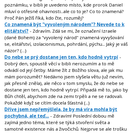
poznámku, v bibli je uvedeno místo, kde prorok Daniel
mluví o otřesné ohavnosti...ale co to je? Co to znamená?
Proč Pán Ježíš říká, kdo čte, rozuměj?
Co znamená být "vyvoleným národem"? Nevede to k
elitářství?
- Zdravím. Zdá se mi, že označení Izraele
(dané Bohem) za "vyvolený národ" znamená vyvyšování
se, elitářství, izolacionismus, pohrdání, pýchu... Jaký je váš
názor? (…)
Do nebe se prý dostane jen ten, kdo hodně vytrpí
-
Dobrý den, spoustě věcí v bibli nerozumím a to mě
odvádí od její četby. Máme žít z Božího slova, ale jak mu
mám porozumět? Nedávno jsem slyšela větu (už nevím,
jak přesně zněla), ale něco v tom smyslu, že do nebe se
dostane jen ten, kdo hodně vytrpí. Připadá mě to, jako by
Bůh chtěl, abychom zde na zemi trpěli a ne se radovali.
Pokaždé když se cítím docela šťastná (...)
Dříve jsem nepřemýšlela, že by má víra mohla být
pochybná, ale teď...
- Zdravím! Poslední dobou mě
zajímá jedno téma, které se týká stvoření světa a
samotné existence nás a živočichů. Nejprve se ale trošku