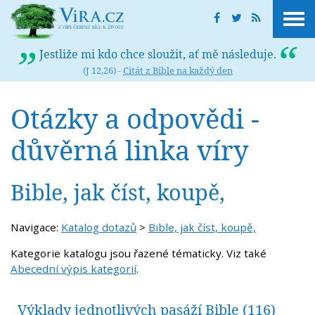
Jestliže mi kdo chce sloužit, ať mě následuje.
(J 12,26) -
Citát z Bible na každý den
Otázky a odpovědi -
důvěrná linka víry
Bible, jak číst, koupě,
Navigace:
Katalog dotazů
>
Bible, jak číst, koupě,
Kategorie katalogu jsou řazené tématicky. Viz také
Abecední výpis kategorií
.
Výklady jednotlivých pasáží Bible
(116)