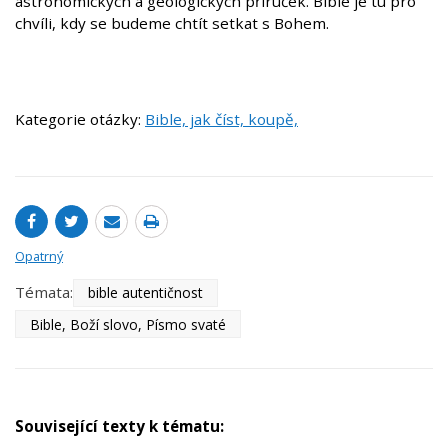
astronomických a geologických příruček. Bible je tu pro
chvíli, kdy se budeme chtít setkat s Bohem.
Kategorie otázky:
Bible, jak číst, koupě,
Opatrný
Témata:
bible autentičnost
Bible, Boží slovo, Písmo svaté
Související texty k tématu: