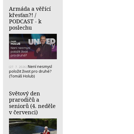
Armáda a věřící
křesťan?! /
PODCAST - k
poslechu
Není nesmysl
(27. 7. 2026)
položit život pro druhé?
(Tomáš Holub)
Světový den
prarodičů a
seniorů (4. neděle
v červenci)