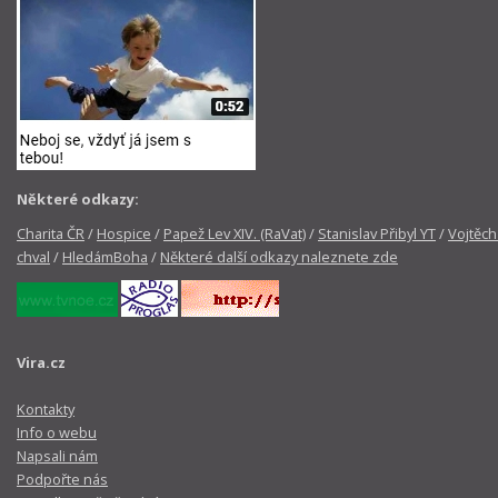
Některé odkazy:
Charita ČR
/
Hospice
/
Papež Lev XIV. (RaVat)
/
Stanislav Přibyl YT
/
Vojtěch
chval
/
HledámBoha
/
Některé další odkazy naleznete zde
Vira.cz
Kontakty
Info o webu
Napsali nám
Podpořte nás