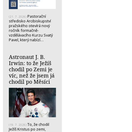
Pastorační
(21. 7. 2026)
středisko Arcibiskupství
pražského otevírá nový
ročník formačně-
vzdělávacího Kurzu Svatý
Pavel, který nabízí…
Astronaut J. B.
Irwin: to že Ježíš
chodil po Zemi je
víc, než že jsem já
chodil po Měsíci
To, že chodil
(19. 7. 2026)
Ježíš Kristus po zemi,