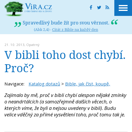
Spravedlivý bude žít pro svou věrnost.
(Abk 2,4) -
Citát z Bible na každý den
21. 10. 2013,
Opatrný
V bibli toho dost chybí.
Proč?
Navigace:
Katalog dotazů
>
Bible, jak číst, koupě,
Zajímalo by mě, proč v bibli chybí alespon nějaké zmínky
o neandrtálcích (a samozřejmně dalších věcech, o
kterých víme, že byli a nejsou uvedeny v bibli). Budu
velice vděčný za přímé vysvětlení toho, proč tomu tak je.