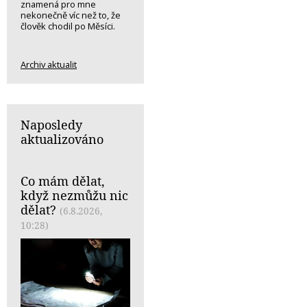
znamená pro mne
nekonečně víc než to, že
člověk chodil po Měsíci.
Archiv aktualit
Naposledy
aktualizováno
Co mám dělat,
když nezmůžu nic
dělat?
(6.8.2026,
10:28)