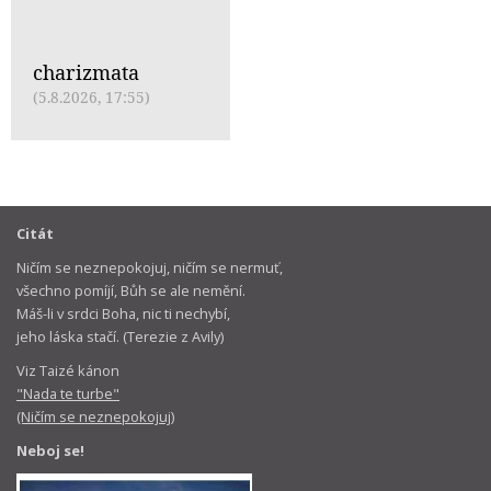
charizmata
(5.8.2026, 17:55)
Citát
Ničím se neznepokojuj, ničím se nermuť,
všechno pomíjí, Bůh se ale nemění.
Máš-li v srdci Boha, nic ti nechybí,
jeho láska stačí. (Terezie z Avily)
Viz Taizé kánon
"Nada te turbe"
(Ničím se neznepokojuj)
Neboj se!