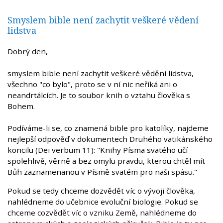
Smyslem bible není zachytit veškeré vědení
lidstva
Dobrý den,
smyslem bible není zachytit veškeré vědění lidstva,
všechno "co bylo", proto se v ní nic neříká ani o
neandrtálcích. Je to soubor knih o vztahu člověka s
Bohem.
Podíváme-li se, co znamená bible pro katolíky, najdeme
nejlepší odpověď v dokumentech Druhého vatikánského
koncilu (Dei verbum 11): "Knihy Písma svatého učí
spolehlivě, věrně a bez omylu pravdu, kterou chtěl mít
Bůh zaznamenanou v Písmě svatém pro naši spásu."
Pokud se tedy chceme dozvědět víc o vývoji člověka,
nahlédneme do učebnice evoluční biologie. Pokud se
chceme cozvědět víc o vzniku Země, nahlédneme do