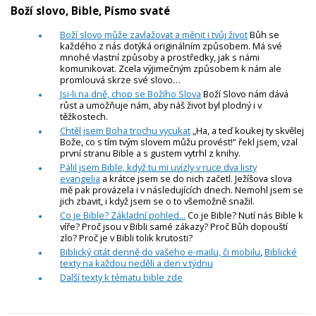
Boží slovo, Bible, Písmo svaté
Boží slovo může zavlažovat a měnit i tvůj život
Bůh se
každého z nás dotýká originálním způsobem. Má své
mnohé vlastní způsoby a prostředky, jak s námi
komunikovat. Zcela výjimečným způsobem k nám ale
promlouvá skrze své slovo…
Jsi-li na dně, chop se Božího Slova
Boží Slovo nám dává
růst a umožňuje nám, aby náš život byl plodný i v
těžkostech.
Chtěl jsem Boha trochu vycukat
„Ha, a teď koukej ty skvělej
Bože, co s tím tvým slovem můžu provést!“ řekl jsem, vzal
první stranu Bible a s gustem vytrhl z knihy.
Pálil jsem Bible, když tu mi uvízly v ruce dva listy
evangelia
a krátce jsem se do nich začetl. Ježíšova slova
mě pak provázela i v následujících dnech. Nemohl jsem se
jich zbavit, i když jsem se o to všemožně snažil.
Co je Bible? Základní pohled...
Co je Bible? Nutí nás Bible k
víře? Proč jsou v Bibli samé zákazy? Proč Bůh dopouští
zlo? Proč je v Bibli tolik krutosti?
Biblický citát denně do vašeho e-mailu, či mobilu
,
Biblické
texty na každou neděli a den v týdnu
Další texty k tématu bible zde