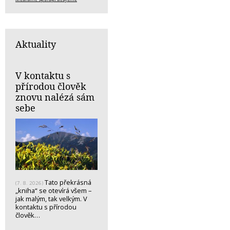
Aktuality
V kontaktu s
přírodou člověk
znovu nalézá sám
sebe
Tato překrásná
(7. 8. 2026)
„kniha“ se otevírá všem –
jak malým, tak velkým. V
kontaktu s přírodou
člověk…