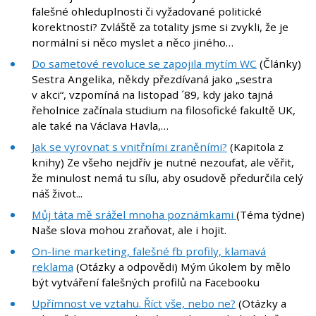
falešné ohleduplnosti či vyžadované politické
korektnosti? Zvláště za totality jsme si zvykli, že je
normální si něco myslet a něco jiného…
Do sametové revoluce se zapojila mytím WC
(Články)
Sestra Angelika, někdy přezdívaná jako „sestra
v akci“, vzpomíná na listopad ´89, kdy jako tajná
řeholnice začínala studium na filosofické fakultě UK,
ale také na Václava Havla,…
Jak se vyrovnat s vnitřními zraněními?
(Kapitola z
knihy) Ze všeho nejdřív je nutné nezoufat, ale věřit,
že minulost nemá tu sílu, aby osudově předurčila celý
náš život...
Můj táta mě srážel mnoha poznámkami
(Téma týdne)
Naše slova mohou zraňovat, ale i hojit.
On-line marketing, falešné fb profily, klamavá
reklama
(Otázky a odpovědi) Mým úkolem by mělo
být vytváření falešných profilů na Facebooku
Upřímnost ve vztahu. Říct vše, nebo ne?
(Otázky a