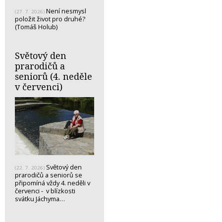
Není nesmysl
(27. 7. 2026)
položit život pro druhé?
(Tomáš Holub)
Světový den
prarodičů a
seniorů (4. neděle
v červenci)
Světový den
(22. 7. 2026)
prarodičů a seniorů se
připomíná vždy 4. neděli v
červenci - v blízkosti
svátku Jáchyma…