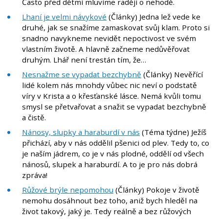
Často před dětmi mluvíme raději o nehodě.
Lhaní je velmi návykové
(Články) Jedna lež vede ke
druhé, jak se snažíme zamaskovat svůj klam. Proto si
snadno navykneme nevidět nepoctivost ve svém
vlastním životě. A hlavně začneme nedůvěřovat
druhým. Lhář není trestán tím, že…
Nesnažme se vypadat bezchybně
(Články) Nevěřící
lidé kolem nás mnohdy vůbec nic neví o podstatě
víry v Krista a o křesťanské lásce. Nemá kvůli tomu
smysl se přetvařovat a snažit se vypadat bezchybně
a čistě.
Nánosy, slupky a haraburdí v nás
(Téma týdne) Ježíš
přichází, aby v nás oddělil pšenici od plev. Tedy to, co
je naším jádrem, co je v nás plodné, oddělí od všech
nánosů, slupek a haraburdí. A to je pro nás dobrá
zpráva!
Růžové brýle nepomohou
(Články) Pokoje v životě
nemohu dosáhnout bez toho, aniž bych hleděl na
život takový, jaký je. Tedy reálně a bez růžových