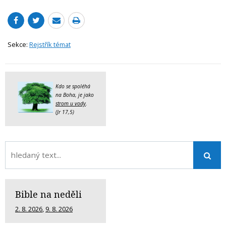
Sekce:
Rejstřík témat
Kdo se spoléhá
na Boha, je jako
strom u vody
.
(Jr 17,5)
Bible na neděli
2. 8. 2026
,
9. 8. 2026