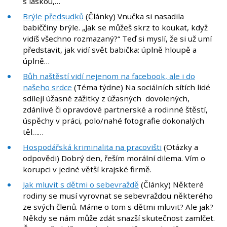
s láskou,…
Brýle předsudků
(Články) Vnučka si nasadila
babiččiny brýle. „Jak se můžeš skrz to koukat, když
vidíš všechno rozmazaný?“ Teď si myslí, že si už umí
představit, jak vidí svět babička: úplně hloupě a
úplně…
Bůh naštěstí vidí nejenom na facebook, ale i do
našeho srdce
(Téma týdne) Na sociálních sítích lidé
sdílejí úžasné zážitky z úžasných dovolených,
zdánlivé či opravdové partnerské a rodinné štěstí,
úspěchy v práci, polo/nahé fotografie dokonalých
těl……
Hospodářská kriminalita na pracovišti
(Otázky a
odpovědi) Dobrý den, řeším morální dilema. Vím o
korupci v jedné větší krajské firmě.
Jak mluvit s dětmi o sebevraždě
(Články) Některé
rodiny se musí vyrovnat se sebevraždou některého
ze svých členů. Máme o tom s dětmi mluvit? Ale jak?
Někdy se nám může zdát snazší skutečnost zamlčet.