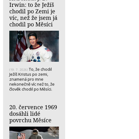
Irwin: to že Ježíš
chodil po Zemi je
víc, než že jsem já
chodil po Měsíci
To, že chodil
(19. 7. 2026)
Ježíš Kristus po zemi,
znamená pro mne
nekonečně víc než to, že
člověk chodil po Měsíci.
20. července 1969
dosáhli lidé
povrchu Měsíce