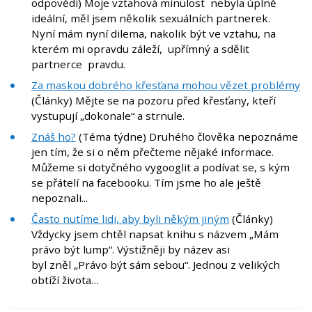
odpovědi) Moje vztahová minulost nebyla úplně
ideální, měl jsem několik sexuálních partnerek.
Nyní mám nyní dilema, nakolik být ve vztahu, na
kterém mi opravdu záleží, upřímný a sdělit
partnerce pravdu.
Za maskou dobrého křesťana mohou vězet problémy
(Články) Mějte se na pozoru před křesťany, kteří
vystupují „dokonale“ a strnule.
Znáš ho?
(Téma týdne) Druhého člověka nepoznáme
jen tím, že si o něm přečteme nějaké informace.
Můžeme si dotyčného vygooglit a podívat se, s kým
se přátelí na facebooku. Tím jsme ho ale ještě
nepoznali...
Často nutíme lidi, aby byli někým jiným
(Články)
Vždycky jsem chtěl napsat knihu s názvem „Mám
právo být lump“. Výstižněji by název asi
byl zněl „Právo být sám sebou“. Jednou z velikých
obtíží života…