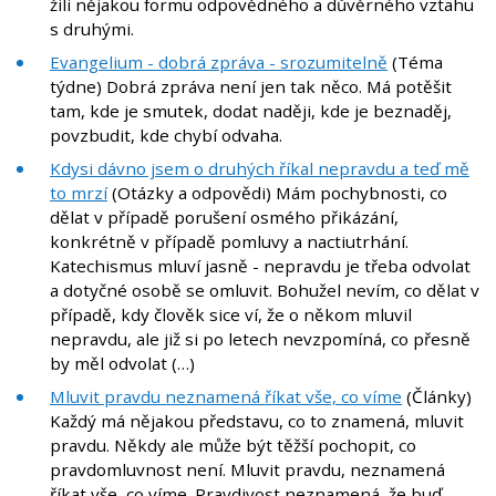
žili nějakou formu odpovědného a důvěrného vztahu
s druhými.
Evangelium - dobrá zpráva - srozumitelně
(Téma
týdne) Dobrá zpráva není jen tak něco. Má potěšit
tam, kde je smutek, dodat naději, kde je beznaděj,
povzbudit, kde chybí odvaha.
Kdysi dávno jsem o druhých říkal nepravdu a teď mě
to mrzí
(Otázky a odpovědi) Mám pochybnosti, co
dělat v případě porušení osmého přikázání,
konkrétně v případě pomluvy a nactiutrhání.
Katechismus mluví jasně - nepravdu je třeba odvolat
a dotyčné osobě se omluvit. Bohužel nevím, co dělat v
případě, kdy člověk sice ví, že o někom mluvil
nepravdu, ale již si po letech nevzpomíná, co přesně
by měl odvolat (…)
Mluvit pravdu neznamená říkat vše, co víme
(Články)
Každý má nějakou představu, co to znamená, mluvit
pravdu. Někdy ale může být těžší pochopit, co
pravdomluvnost není. Mluvit pravdu, neznamená
říkat vše, co víme. Pravdivost neznamená, že buď