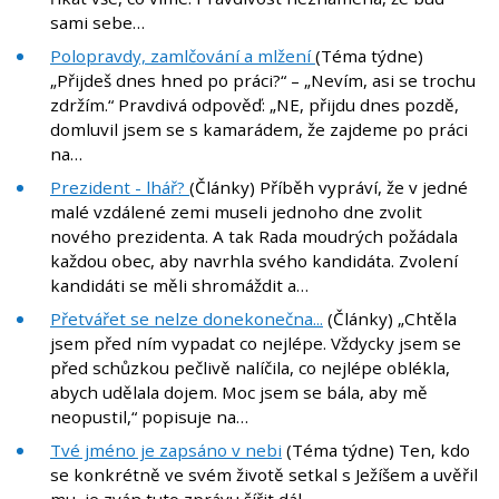
sami sebe…
Polopravdy, zamlčování a mlžení
(Téma týdne)
„Přijdeš dnes hned po práci?“ – „Nevím, asi se trochu
zdržím.“ Pravdivá odpověď: „NE, přijdu dnes pozdě,
domluvil jsem se s kamarádem, že zajdeme po práci
na…
Prezident - lhář?
(Články) Příběh vypráví, že v jedné
malé vzdálené zemi museli jednoho dne zvolit
nového prezidenta. A tak Rada moudrých požádala
každou obec, aby navrhla svého kandidáta. Zvolení
kandidáti se měli shromáždit a…
Přetvářet se nelze donekonečna...
(Články) „Chtěla
jsem před ním vypadat co nejlépe. Vždycky jsem se
před schůzkou pečlivě nalíčila, co nejlépe oblékla,
abych udělala dojem. Moc jsem se bála, aby mě
neopustil,“ popisuje na…
Tvé jméno je zapsáno v nebi
(Téma týdne) Ten, kdo
se konkrétně ve svém životě setkal s Ježíšem a uvěřil