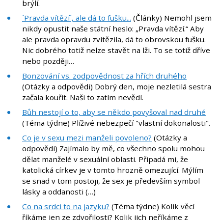
brýlí.
´Pravda vítězí´, ale dá to fušku...
(Články) Nemohl jsem
nikdy opustit naše státní heslo: „Pravda vítězí.“ Aby
ale pravda opravdu zvítězila, dá to obrovskou fušku.
Nic dobrého totiž nelze stavět na lži. To se totiž dříve
nebo později…
Bonzování vs. zodpovědnost za hřích druhého
(Otázky a odpovědi) Dobrý den, moje nezletilá sestra
začala kouřit. Naši to zatím nevědí.
Bůh nestojí o to, aby se někdo povyšoval nad druhé
(Téma týdne) Plíživé nebezpečí "vlastní dokonalosti".
Co je v sexu mezi manželi povoleno?
(Otázky a
odpovědi) Zajímalo by mě, co všechno spolu mohou
dělat manželé v sexuální oblasti. Připadá mi, že
katolická církev je v tomto hrozně omezující. Mýlím
se snad v tom postoji, že sex je především symbol
lásky a oddanosti (…)
Co na srdci to na jazyku?
(Téma týdne) Kolik věcí
říkáme jen ze zdvořilosti? Kolik jich neříkáme z