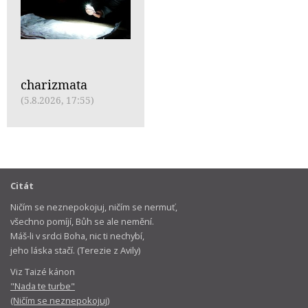
charizmata
(5.8.2026, 17:55)
Citát
Ničím se neznepokojuj, ničím se nermuť,
všechno pomíjí, Bůh se ale nemění.
Máš-li v srdci Boha, nic ti nechybí,
jeho láska stačí. (Terezie z Avily)
Viz Taizé kánon
"Nada te turbe"
(Ničím se neznepokojuj)