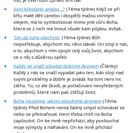
mu, je zván tuto zprávu šířit dál.
Voní křesťané, anebo ...?
(Téma týdne) Když se při
křtu malé děti (anebo i dospělí) mažou vonným
olejem, má to symbolizovat mimo jiné vůni Boha,
která se z nich má linout všude kam půjdou. Avšak…
´Dej do toho všechno!´
(Téma týdne) Bůh
nepotřebuje, abychom mu něco dávali. On stojí o nás,
o to, abychom s ním spojili celý svůj život, abychom
se o něj s důvěrou opřeli.
Každý se snaží působit dobrým dojmem
(Články)
Každý z nás se snaží vypadat jako ten, kdo stojí nad
svými problémy a dobře je zvládá. Na tom není nic
zlého. To, co ale škodí, je potlačování nevyřešených
problémů, které nám pak ztěžují život.
Boha nezajímá, jakým působíme dojmem
(Téma
týdne) Před Bohem nemá žádný smysl schovávat se
nebo se přetvařovat. Není třeba chtít na Boha
zapůsobit. On ke mně nepřichází, aby poslouchal
moje výmysly a nalhávání. On ke mně přichází