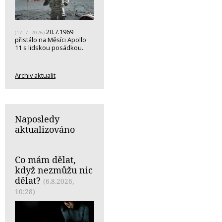
20.7.1969
(17. 7. 2026)
přistálo na Měsíci Apollo
11 s lidskou posádkou.
Archiv aktualit
Naposledy
aktualizováno
Co mám dělat,
když nezmůžu nic
dělat?
(6.8.2026,
10:28)