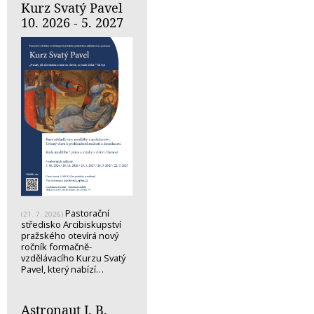
Kurz Svatý Pavel
10. 2026 - 5. 2027
Pastorační
(21. 7. 2026)
středisko Arcibiskupství
pražského otevírá nový
ročník formačně-
vzdělávacího Kurzu Svatý
Pavel, který nabízí…
Astronaut J. B.