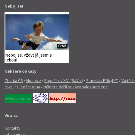
Neboj se!
Některé odkazy:
Charita ČR
/
Hospice
/
Papež Lev XIV. (RaVat)
/
Stanislav Přibyl YT
/
Vojtěch
chval
/
HledámBoha
/
Některé další odkazy naleznete zde
Vira.cz
Kontakty
Info o webu