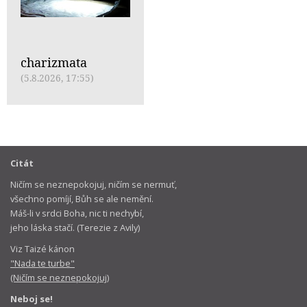
charizmata
(5.8.2026, 17:55)
Citát
Ničím se neznepokojuj, ničím se nermuť,
všechno pomíjí, Bůh se ale nemění.
Máš-li v srdci Boha, nic ti nechybí,
jeho láska stačí. (Terezie z Avily)
Viz Taizé kánon
"Nada te turbe"
(Ničím se neznepokojuj)
Neboj se!