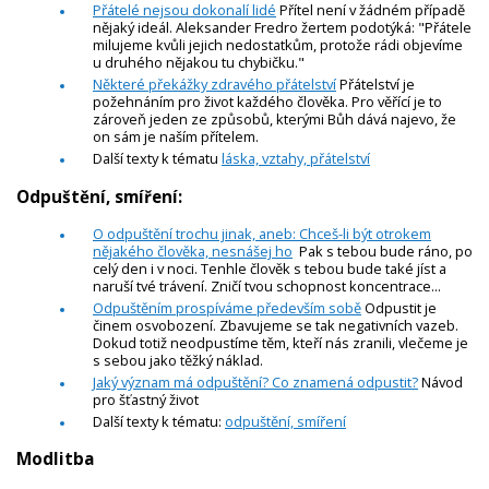
Přátelé nejsou dokonalí lidé
Přítel není v žádném případě
nějaký ideál. Aleksander Fredro žertem podotýká: "Přátele
milujeme kvůli jejich nedostatkům, protože rádi objevíme
u druhého nějakou tu chybičku."
Některé překážky zdravého přátelství
Přátelství je
požehnáním pro život každého člověka. Pro věřící je to
zároveň jeden ze způsobů, kterými Bůh dává najevo, že
on sám je naším přítelem.
Další texty k tématu
láska, vztahy, přátelství
Odpuštění, smíření:
O odpuštění trochu jinak, aneb: Chceš-li být otrokem
nějakého člověka, nesnášej ho
Pak s tebou bude ráno, po
celý den i v noci. Tenhle člověk s tebou bude také jíst a
naruší tvé trávení. Zničí tvou schopnost koncentrace...
Odpuštěním prospíváme především sobě
Odpustit je
činem osvobození. Zbavujeme se tak negativních vazeb.
Dokud totiž neodpustíme těm, kteří nás zranili, vlečeme je
s sebou jako těžký náklad.
Jaký význam má odpuštění? Co znamená odpustit?
Návod
pro šťastný život
Další texty k tématu:
odpuštění, smíření
Modlitba