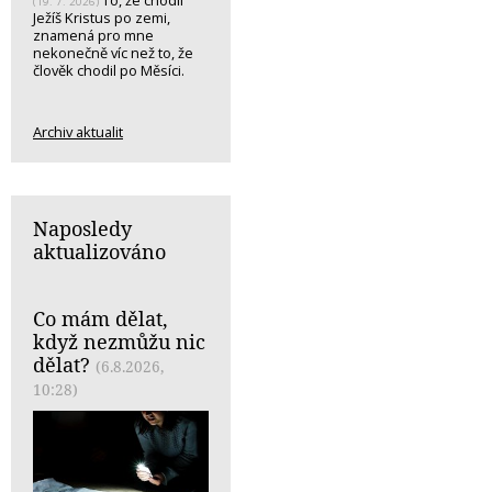
(19. 7. 2026)
Ježíš Kristus po zemi,
znamená pro mne
nekonečně víc než to, že
člověk chodil po Měsíci.
Archiv aktualit
Naposledy
aktualizováno
Co mám dělat,
když nezmůžu nic
dělat?
(6.8.2026,
10:28)