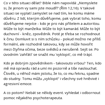
Co v této situaci dělat? Bible nám napovídá: „Nemyslete
si, že jenom vy sami jste moudří“ (Řím 12,16). V takové
situaci se vyplatí zamyslet se nad tím, ke komu máme
důvěru. Z lidí, kterým důvěřujeme, pak vybrat toho, komu
důvěřujeme nejvíce - kdo je pro nás přítelem a autoritou.
Může to být manželka. Může to být kamarád. Může to být
duchovní - kněz, zpovědník. Poté je třeba se rozhodnout
k činu. Domluvit si s ním schůzku - pokud možno ne příliš
formální, ale rozhodně takovou, kdy se může hovořit
mezi čtyřma očima, beze svědků a nerušeně. Sejít se. Po
úvodním 'zahřátí' se snažit mu 'vyklopit', co mě trápí.
Kdo je dobrým zpovědníkem - takovouto vrbou? Ten, kdo
mě má opravdu rád a umí mi pozorně a tiše naslouchat.
Člověk, u něhož mám jistotu, že to, co mu řeknu, spadne
do studny. Tomu můžu „vyklopit“ i všechny své hněvivé i
agresivní emoce.
A co potom
? Nebát se někdy event.
vyhledat i odbornout
pomoc nějakého psychoterapeuta.