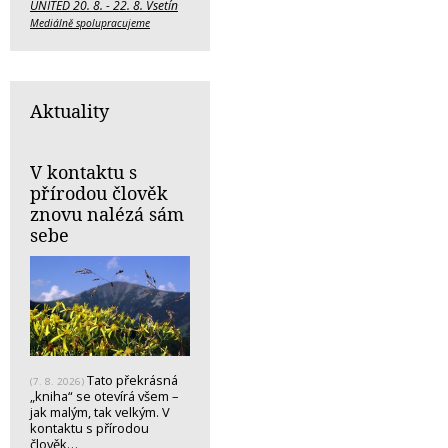
UNITED 20. 8. - 22. 8. Vsetín
Mediálně spolupracujeme
Aktuality
V kontaktu s
přírodou člověk
znovu nalézá sám
sebe
Tato překrásná
(7. 8. 2026)
„kniha“ se otevírá všem –
jak malým, tak velkým. V
kontaktu s přírodou
člověk…