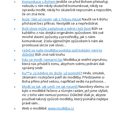
Komunikace s Bohem
Jestliže se před Bohem přetvařuji,
nebudu s ním nikdy skutečně komunikovat, nikdy se
opravdu modlit, nikdy ho skutečně nepoznám a nepocítím,
že on zná mne.
Bože, fakt už nevim, jak s Tebou mluvit
Naučit se k Bohu
přicházet bez příkras. Nestydět se a nepředstírat.
Boží slovo může zavlažovat a měnit i tvůj život
Bůh se
každého z nás dotýká originálním způsobem. Má své
mnohé vlastní způsoby a prostředky, jak s námi
komunikovat. Zcela výjimečným způsobem k nám ale
promlouvá skrze své slovo…
I když se naše modlitba podobá spíš koktání, není to
důležité
Bůh zná naši touhu
Kdo se modlí, nemarní čas
Modlitba je vnitřní vzpruhou,
která nás přivádí k tomu, abychom svému jednání dali
správný směr.
Ku**a, co kdybys mi, Bože, už pomohl?!
Hněv, smutek,
zklamání i roztrpčení patří do modlitby. Představme si
Boha přímo před sebou, například vedle na pohovce…
Modli se tak, jak umíš, ne jak neumíš
Navzdory všemu, co
bylo o modlitbě řečeno a různým radám, jež jsme slyšeli,
nic z toho vám nemusí pomoci. Důležité však je, abyste
používali takový způsob modlitby, který pomáhá nejlépe
právě vám…
Web o modlitbě:
www.modlitba.cz