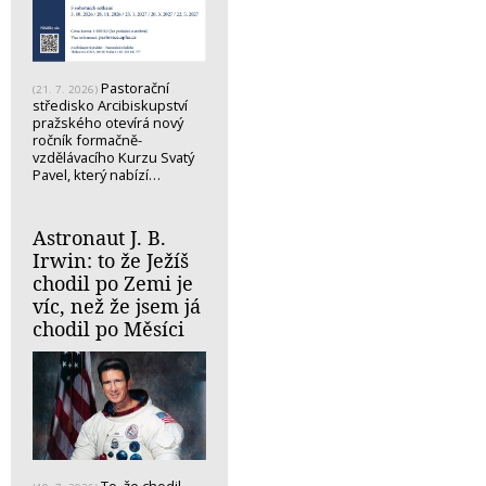
Pastorační
(21. 7. 2026)
středisko Arcibiskupství
pražského otevírá nový
ročník formačně-
vzdělávacího Kurzu Svatý
Pavel, který nabízí…
Astronaut J. B.
Irwin: to že Ježíš
chodil po Zemi je
víc, než že jsem já
chodil po Měsíci
To, že chodil