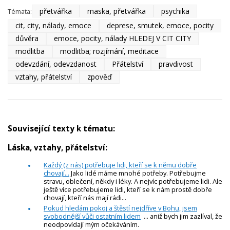
přetvářka
maska, přetvářka
psychika
Témata:
cit, city, nálady, emoce
deprese, smutek, emoce, pocity
důvěra
emoce, pocity, nálady HLEDEJ V CIT CITY
modlitba
modlitba; rozjímání, meditace
odevzdání, odevzdanost
Přátelství
pravdivost
vztahy, přátelství
zpověď
Související texty k tématu:
Láska, vztahy, přátelství:
Každý (z nás) potřebuje lidi, kteří se k němu dobře
chovají...
Jako lidé máme mnohé potřeby. Potřebujme
stravu, oblečení, někdy i léky. A nejvíc potřebujeme lidi. Ale
ještě více potřebujeme lidi, kteří se k nám prostě dobře
chovají, kteří nás mají rádi...
Pokud hledám pokoj a štěstí nejdříve v Bohu, jsem
svobodnější vůči ostatním lidem
... aniž bych jim zazlíval, že
neodpovídají mým očekáváním.