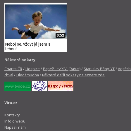
Některé odkazy:
Charita ČR
/
Hospice
/
Papež Lev XIV. (RaVat)
/
Stanislav Přibyl YT
/
Vojtěch
chval
/
HledámBoha
/
Některé další odkazy naleznete zde
Vira.cz
Kontakty
Info o webu
Napsali nám