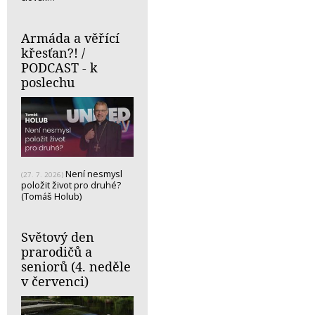
Armáda a věřící
křesťan?! /
PODCAST - k
poslechu
Není nesmysl
(27. 7. 2026)
položit život pro druhé?
(Tomáš Holub)
Světový den
prarodičů a
seniorů (4. neděle
v červenci)