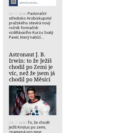
Pastorační
(21. 7. 2026)
středisko Arcibiskupství
pražského otevírá nový
ročník formačně-
vzdělávacího Kurzu Svatý
Pavel, který nabízí…
Astronaut J. B.
Irwin: to že Ježíš
chodil po Zemi je
víc, než že jsem já
chodil po Měsíci
To, že chodil
(19. 7. 2026)
Ježíš Kristus po zemi,
znamená pro mne