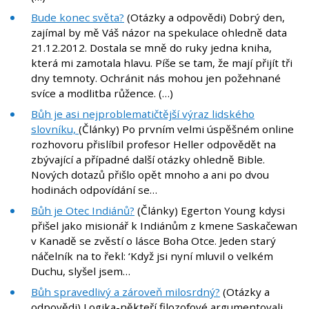
Bude konec světa?
(Otázky a odpovědi) Dobrý den,
zajímal by mě Váš názor na spekulace ohledně data
21.12.2012. Dostala se mně do ruky jedna kniha,
která mi zamotala hlavu. Píše se tam, že mají přijít tři
dny temnoty. Ochránit nás mohou jen požehnané
svíce a modlitba růžence. (…)
Bůh je asi nejproblematičtější výraz lidského
slovníku,
(Články) Po prvním velmi úspěšném online
rozhovoru přislíbil profesor Heller odpovědět na
zbývající a případné další otázky ohledně Bible.
Nových dotazů přišlo opět mnoho a ani po dvou
hodinách odpovídání se…
Bůh je Otec Indiánů?
(Články) Egerton Young kdysi
přišel jako misionář k Indiánům z kmene Saskačewan
v Kanadě se zvěstí o lásce Boha Otce. Jeden starý
náčelník na to řekl: ‘Když jsi nyní mluvil o velkém
Duchu, slyšel jsem…
Bůh spravedlivý a zároveň milosrdný?
(Otázky a
odpovědi) Logika-někteří filozofové argumentovali