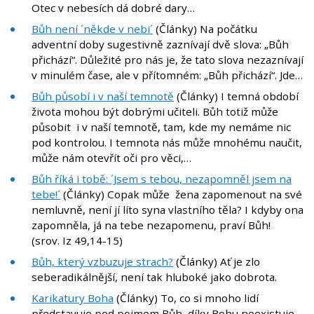
Otec v nebesích dá dobré dary…
Bůh není ´někde v nebi´
(Články) Na počátku
adventní doby sugestivně zaznívají dvě slova: „Bůh
přichází“. Důležité pro nás je, že tato slova nezaznívají
v minulém čase, ale v přítomném: „Bůh přichází“. Jde…
Bůh působí i v naší temnotě
(Články) I temná období
života mohou být dobrými učiteli. Bůh totiž může
působit i v naší temnotě, tam, kde my nemáme nic
pod kontrolou. I temnota nás může mnohému naučit,
může nám otevřít oči pro věci,…
Bůh říká i tobě: ´Jsem s tebou, nezapomněl jsem na
tebe!´
(Články) Copak může žena zapomenout na své
nemluvně, není jí líto syna vlastního těla? I kdyby ona
zapomněla, já na tebe nezapomenu, praví Bůh!
(srov. Iz 49,14-15)
Bůh, který vzbuzuje strach?
(Články) Ať je zlo
seberadikálnější, není tak hluboké jako dobrota.
Karikatury Boha
(Články) To, co si mnoho lidí
představuje pod pojmem Bůh, díky Bohu neexistuje.