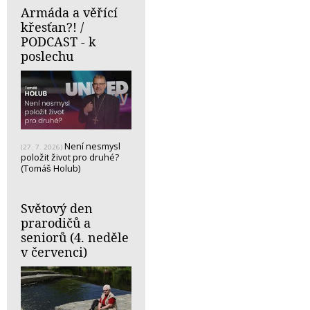
Armáda a věřící
křesťan?! /
PODCAST - k
poslechu
Není nesmysl
(27. 7. 2026)
položit život pro druhé?
(Tomáš Holub)
Světový den
prarodičů a
seniorů (4. neděle
v červenci)