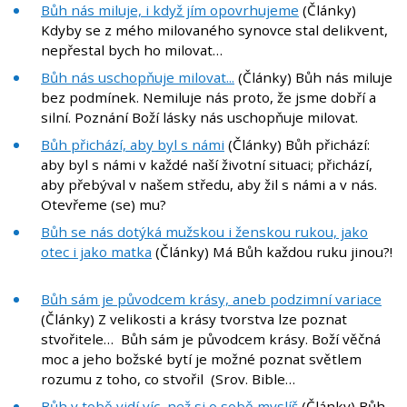
Bůh nás miluje, i když jím opovrhujeme
(Články)
Kdyby se z mého milovaného synovce stal delikvent,
nepřestal bych ho milovat…
Bůh nás uschopňuje milovat...
(Články) Bůh nás miluje
bez podmínek. Nemiluje nás proto, že jsme dobří a
silní. Poznání Boží lásky nás uschopňuje milovat.
Bůh přichází, aby byl s námi
(Články) Bůh přichází:
aby byl s námi v každé naší životní situaci; přichází,
aby přebýval v našem středu, aby žil s námi a v nás.
Otevřeme (se) mu?
Bůh se nás dotýká mužskou i ženskou rukou, jako
otec i jako matka
(Články) Má Bůh každou ruku jinou?!
Bůh sám je původcem krásy, aneb podzimní variace
(Články) Z velikosti a krásy tvorstva lze poznat
stvořitele… Bůh sám je původcem krásy. Boží věčná
moc a jeho božské bytí je možné poznat světlem
rozumu z toho, co stvořil (Srov. Bible…
Bůh v tobě vidí víc, než si o sobě myslíš
(Články) Bůh