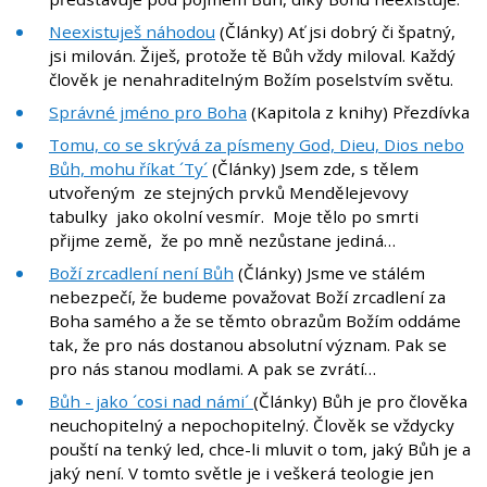
Neexistuješ náhodou
(Články) Ať jsi dobrý či špatný,
jsi milován. Žiješ, protože tě Bůh vždy miloval. Každý
člověk je nenahraditelným Božím poselstvím světu.
Správné jméno pro Boha
(Kapitola z knihy) Přezdívka
Tomu, co se skrývá za písmeny God, Dieu, Dios nebo
Bůh, mohu říkat ´Ty´
(Články) Jsem zde, s tělem
utvořeným ze stejných prvků Mendělejevovy
tabulky jako okolní vesmír. Moje tělo po smrti
přijme země, že po mně nezůstane jediná…
Boží zrcadlení není Bůh
(Články) Jsme ve stálém
nebezpečí, že budeme považovat Boží zrcadlení za
Boha samého a že se těmto obrazům Božím oddáme
tak, že pro nás dostanou absolutní význam. Pak se
pro nás stanou modlami. A pak se zvrátí…
Bůh - jako ´cosi nad námi´
(Články) Bůh je pro člověka
neuchopitelný a nepochopitelný. Člověk se vždycky
pouští na tenký led, chce-li mluvit o tom, jaký Bůh je a
jaký není. V tomto světle je i veškerá teologie jen