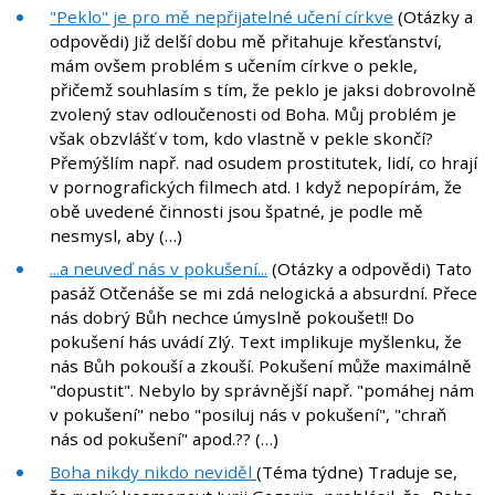
"Peklo" je pro mě nepřijatelné učení církve
(Otázky a
odpovědi) Již delší dobu mě přitahuje křesťanství,
mám ovšem problém s učením církve o pekle,
přičemž souhlasím s tím, že peklo je jaksi dobrovolně
zvolený stav odloučenosti od Boha. Můj problém je
však obzvlášť v tom, kdo vlastně v pekle skončí?
Přemýšlím např. nad osudem prostitutek, lidí, co hrají
v pornografických filmech atd. I když nepopírám, že
obě uvedené činnosti jsou špatné, je podle mě
nesmysl, aby (…)
...a neuveď nás v pokušení...
(Otázky a odpovědi) Tato
pasáž Otčenáše se mi zdá nelogická a absurdní. Přece
nás dobrý Bůh nechce úmyslně pokoušet!! Do
pokušení hás uvádí Zlý. Text implikuje myšlenku, že
nás Bůh pokouší a zkouší. Pokušení může maximálně
"dopustit". Nebylo by správnější např. "pomáhej nám
v pokušení" nebo "posiluj nás v pokušení", "chraň
nás od pokušení" apod.?? (…)
Boha nikdy nikdo neviděl
(Téma týdne) Traduje se,