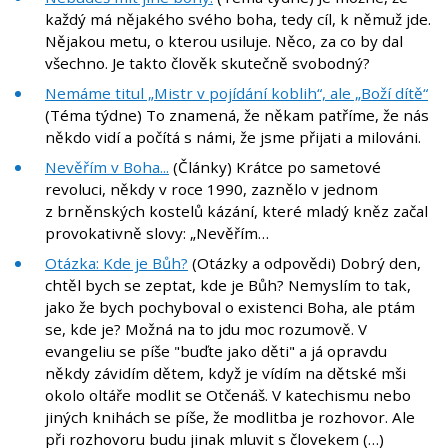
každý má nějakého svého boha, tedy cíl, k němuž jde.
Nějakou metu, o kterou usiluje. Něco, za co by dal
všechno. Je takto člověk skutečně svobodný?
Nemáme titul „Mistr v pojídání koblih“, ale „Boží dítě“
(Téma týdne) To znamená, že někam patříme, že nás
někdo vidí a počítá s námi, že jsme přijati a milováni.
Nevěřím v Boha...
(Články) Krátce po sametové
revoluci, někdy v roce 1990, zaznělo v jednom
z brněnských kostelů kázání, které mladý kněz začal
provokativně slovy: „Nevěřím…
Otázka: Kde je Bůh?
(Otázky a odpovědi) Dobrý den,
chtěl bych se zeptat, kde je Bůh? Nemyslím to tak,
jako že bych pochyboval o existenci Boha, ale ptám
se, kde je? Možná na to jdu moc rozumově. V
evangeliu se píše "buďte jako děti" a já opravdu
někdy závidím dětem, když je vídím na dětské mši
okolo oltáře modlit se Otčenáš. V katechismu nebo
jiných knihách se píše, že modlitba je rozhovor. Ale
při rozhovoru budu jinak mluvit s človekem (…)