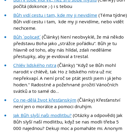
počítá (dokonce ;-) i s tebou
Bůh vidí cestu i tam, kde my ji nevidíme
(Téma týdne)
Bůh vidí cestu i tam, kde my ji nevidíme, nebo vidět
nechceme.
Bůh ´policajt´
(Články) Není neobvyklé, že má někdo
představu Boha jako „strážce pořádku“. Bůh je tu
hlavně od toho, aby nás hlídal, zdali neděláme
přestupky, aby je evidoval a trestal.
Chlév lidského nitra
(Články) "Když se Bůh mohl
narodit v chlévě, tak Ho z lidského nitra už nic
nepřekvapí. A není proč se ptát jestli jsem i já Jeho
hoden." Radostné a požehnané prožití Vánočních
svátků a to samé do…
Co ne-dělá život křesťanským
(Články) Křesťanství
není jen o morálce a pomoci druhým.
Jak Bůh slyší naši modlitbu?
(Otázky a odpovědi) Jak
Bůh slyší naší modlitbu, když se nas modli třeba 5
000 najednou? Dekuji moc a pomaháte mi. Anonym