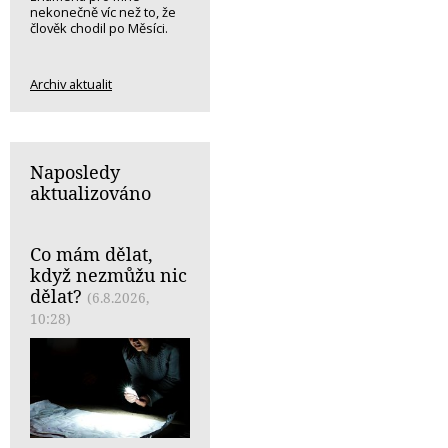
nekonečně víc než to, že
člověk chodil po Měsíci.
Archiv aktualit
Naposledy
aktualizováno
Co mám dělat,
když nezmůžu nic
dělat?
(6.8.2026,
10:28)