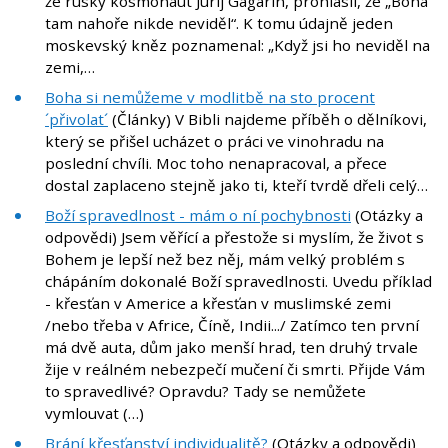
že ruský kosmonaut Jurij Gagarin, prohlásil, že „Boha
tam nahoře nikde neviděl“. K tomu údajně jeden
moskevský kněz poznamenal: „Když jsi ho neviděl na
zemi,…
Boha si nemůžeme v modlitbě na sto procent
´přivolat´
(Články) V Bibli najdeme příběh o dělníkovi,
který se přišel ucházet o práci ve vinohradu na
poslední chvíli. Moc toho nenapracoval, a přece
dostal zaplaceno stejně jako ti, kteří tvrdě dřeli celý…
Boží spravedlnost - mám o ní pochybnosti
(Otázky a
odpovědi) Jsem věřící a přestože si myslím, že život s
Bohem je lepší než bez něj, mám velký problém s
chápáním dokonalé Boží spravedlnosti. Uvedu příklad
- křesťan v Americe a křesťan v muslimské zemi
/nebo třeba v Africe, Číně, Indii.../ Zatímco ten první
má dvě auta, dům jako menší hrad, ten druhý trvale
žije v reálném nebezpečí mučení či smrti. Přijde Vám
to spravedlivé? Opravdu? Tady se nemůžete
vymlouvat (…)
Brání křesťanství individualitě?
(Otázky a odpovědi)