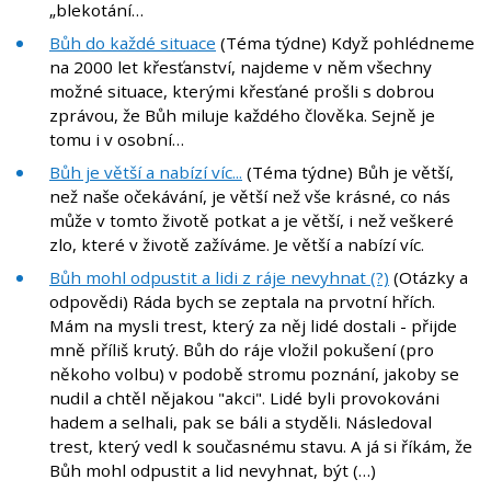
„blekotání…
Bůh do každé situace
(Téma týdne) Když pohlédneme
na 2000 let křesťanství, najdeme v něm všechny
možné situace, kterými křesťané prošli s dobrou
zprávou, že Bůh miluje každého člověka. Sejně je
tomu i v osobní…
Bůh je větší a nabízí víc...
(Téma týdne) Bůh je větší,
než naše očekávání, je větší než vše krásné, co nás
může v tomto životě potkat a je větší, i než veškeré
zlo, které v životě zažíváme. Je větší a nabízí víc.
Bůh mohl odpustit a lidi z ráje nevyhnat (?)
(Otázky a
odpovědi) Ráda bych se zeptala na prvotní hřích.
Mám na mysli trest, který za něj lidé dostali - přijde
mně příliš krutý. Bůh do ráje vložil pokušení (pro
někoho volbu) v podobě stromu poznání, jakoby se
nudil a chtěl nějakou "akci". Lidé byli provokováni
hadem a selhali, pak se báli a styděli. Následoval
trest, který vedl k současnému stavu. A já si říkám, že
Bůh mohl odpustit a lid nevyhnat, být (…)