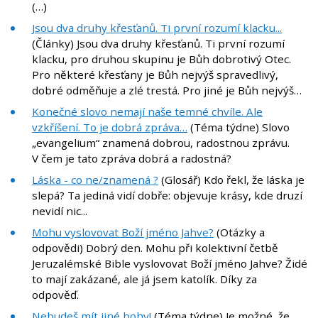
(…)
Jsou dva druhy křesťanů. Ti první rozumí klacku...
(Články) Jsou dva druhy křesťanů. Ti první rozumí
klacku, pro druhou skupinu je Bůh dobrotivý Otec.
Pro některé křesťany je Bůh nejvýš spravedlivý,
dobré odměňuje a zlé trestá. Pro jiné je Bůh nejvýš…
Konečné slovo nemají naše temné chvíle. Ale
vzkříšení. To je dobrá zpráva…
(Téma týdne) Slovo
„evangelium“ znamená dobrou, radostnou zprávu.
V čem je tato zpráva dobrá a radostná?
Láska - co ne/znamená ?
(Glosář) Kdo řekl, že láska je
slepá? Ta jediná vidí dobře: objevuje krásy, kde druzí
nevidí nic...
Mohu vyslovovat Boží jméno Jahve?
(Otázky a
odpovědi) Dobrý den. Mohu při kolektivní četbě
Jeruzalémské Bible vyslovovat Boží jméno Jahve? Židé
to mají zakázané, ale já jsem katolík. Díky za
odpověď.
Nebudeš mít jiné bohy!
(Téma týdne) Je možné, že