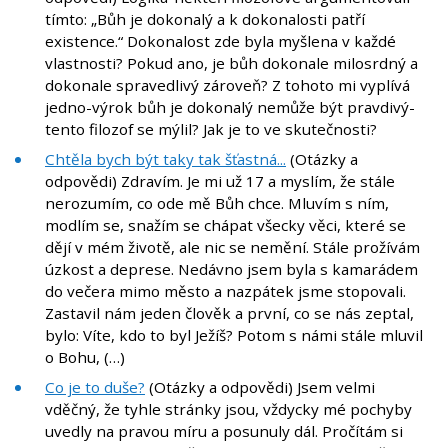
tímto: „Bůh je dokonalý a k dokonalosti patří
existence.“ Dokonalost zde byla myšlena v každé
vlastnosti? Pokud ano, je bůh dokonale milosrdný a
dokonale spravedlivý zároveň? Z tohoto mi vyplívá
jedno-výrok bůh je dokonalý nemůže být pravdivý-
tento filozof se mýlil? Jak je to ve skutečnosti?
Chtěla bych být taky tak šťastná...
(Otázky a
odpovědi) Zdravím. Je mi už 17 a myslím, že stále
nerozumím, co ode mě Bůh chce. Mluvím s ním,
modlím se, snažím se chápat všecky věci, které se
dějí v mém životě, ale nic se nemění. Stále prožívám
úzkost a deprese. Nedávno jsem byla s kamarádem
do večera mimo město a nazpátek jsme stopovali.
Zastavil nám jeden člověk a první, co se nás zeptal,
bylo: Víte, kdo to byl Ježíš? Potom s námi stále mluvil
o Bohu, (…)
Co je to duše?
(Otázky a odpovědi) Jsem velmi
vděčný, že tyhle stránky jsou, vždycky mé pochyby
uvedly na pravou míru a posunuly dál. Pročítám si