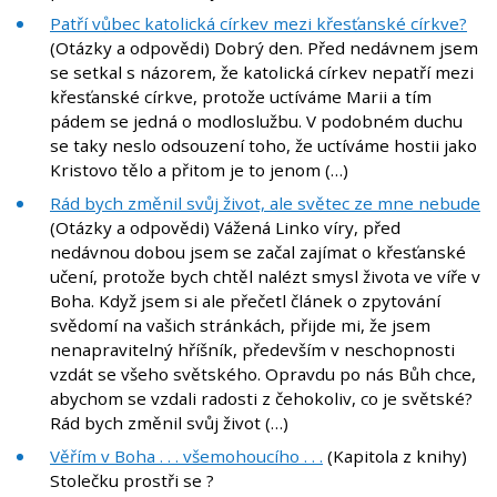
Patří vůbec katolická církev mezi křesťanské církve?
(Otázky a odpovědi) Dobrý den. Před nedávnem jsem
se setkal s názorem, že katolická církev nepatří mezi
křesťanské církve, protože uctíváme Marii a tím
pádem se jedná o modloslužbu. V podobném duchu
se taky neslo odsouzení toho, že uctíváme hostii jako
Kristovo tělo a přitom je to jenom (…)
Rád bych změnil svůj život, ale světec ze mne nebude
(Otázky a odpovědi) Vážená Linko víry, před
nedávnou dobou jsem se začal zajímat o křesťanské
učení, protože bych chtěl nalézt smysl života ve víře v
Boha. Když jsem si ale přečetl článek o zpytování
svědomí na vašich stránkách, přijde mi, že jsem
nenapravitelný hříšník, především v neschopnosti
vzdát se všeho světského. Opravdu po nás Bůh chce,
abychom se vzdali radosti z čehokoliv, co je světské?
Rád bych změnil svůj život (…)
Věřím v Boha . . . všemohoucího . . .
(Kapitola z knihy)
Stolečku prostři se ?