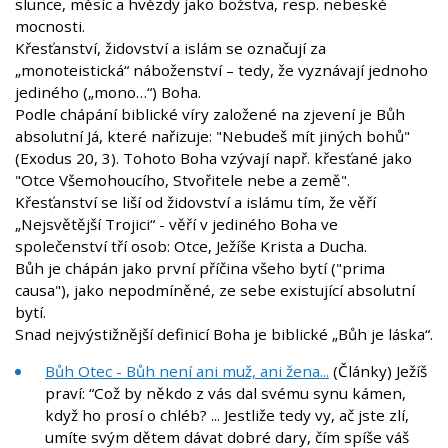
slunce, měsíc a hvězdy jako božstva, resp. nebeské
mocnosti.
Křesťanství, židovství a islám se označují za
„monoteistická“ náboženství – tedy, že vyznávají jednoho
jediného („mono…“) Boha.
Podle chápání biblické víry založené na zjevení je Bůh
absolutní Já, které nařizuje: "Nebudeš mít jiných bohů"
(Exodus 20, 3). Tohoto Boha vzývají např. křesťané jako
"Otce Všemohoucího, Stvořitele nebe a země".
Křesťanství se liší od židovství a islámu tím, že věří
„Nejsvětější Trojici“ - věří v jediného Boha ve
společenství tří osob: Otce, Ježíše Krista a Ducha.
Bůh je chápán jako první příčina všeho bytí ("prima
causa"), jako nepodmíněné, ze sebe existující absolutní
bytí.
Snad nejvýstižnější definicí Boha je biblické „Bůh je láska“.
Bůh Otec - Bůh není ani muž, ani žena...
(Články) Ježíš
praví: “Což by někdo z vás dal svému synu kámen,
když ho prosí o chléb? ... Jestliže tedy vy, ač jste zlí,
umíte svým dětem dávat dobré dary, čím spíše váš