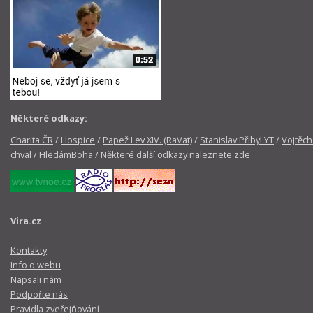
Některé odkazy:
Charita ČR
/
Hospice
/
Papež Lev XIV. (RaVat)
/
Stanislav Přibyl YT
/
Vojtěch
chval
/
HledámBoha
/
Některé další odkazy naleznete zde
Vira.cz
Kontakty
Info o webu
Napsali nám
Podpořte nás
Pravidla zveřejňování