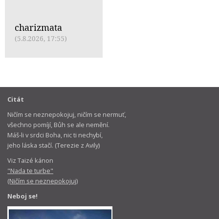
charizmata
(5.8.2026, 17:55)
Citát
Ničím se neznepokojuj, ničím se nermuť,
všechno pomíjí, Bůh se ale nemění.
Máš-li v srdci Boha, nic ti nechybí,
jeho láska stačí. (Terezie z Avily)
Viz Taizé kánon
"Nada te turbe"
(Ničím se neznepokojuj)
Neboj se!