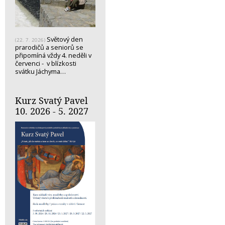
Světový den
(22. 7. 2026)
prarodičů a seniorů se
připomíná vždy 4. neděli v
červenci - v blízkosti
svátku Jáchyma…
Kurz Svatý Pavel
10. 2026 - 5. 2027