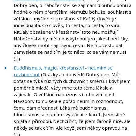
Dobrý den, o náboženství se zajímám dlouhou dobu a
hodně o něm přemýšlím. Nemůžu bohužel souhlasit s
většinou myšlenek křesťanství. Každý člověk je
individualita. Co člověk, to cesta, co cesta, to víra.
Rituály obsažené v křesťanství toto neumožňují.
Náboženství by mělo poskytnout jen jakési berličky,
aby člověk mohl najít svou cestu. Ne mu cestu dát.
Zamyslete se nad tím. Je to něco, co se vám nemusí
(…)
Buddhismus, magie, křesťanství - neumím se
rozhodnout
(Otázky a odpovědi) Dobrý den. Můj
dotaz se týká různých duchovních směrů. I když jsem
poměrně mladá, vždy mne toto téma lákalo a
zajímalo. O většině náboženství toho vím dost.
Navzdory tomu se ale pořád neumím rozhodnout,
čemu dám přednost. Láká mě buddhismus,
hinduismus, ale umím i vykládat z karet. Jsem silně
spjata s přírodou. Nechci říct, že jsem čarodějnice, ale
někdy se tak cítím. Ale když jsem někdy opravdu na
(…)