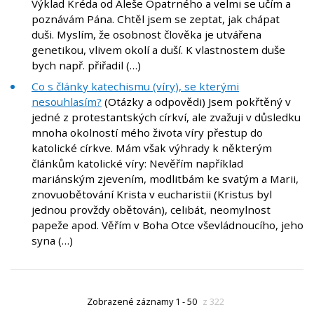
Výklad Kréda od Aleše Opatrného a velmi se učím a
poznávám Pána. Chtěl jsem se zeptat, jak chápat
duši. Myslím, že osobnost člověka je utvářena
genetikou, vlivem okolí a duší. K vlastnostem duše
bych např. přiřadil (…)
Co s články katechismu (víry), se kterými
nesouhlasím?
(Otázky a odpovědi) Jsem pokřtěný v
jedné z protestantských církví, ale zvažuji v důsledku
mnoha okolností mého života víry přestup do
katolické církve. Mám však výhrady k některým
článkům katolické víry: Nevěřím například
mariánským zjevením, modlitbám ke svatým a Marii,
znovuobětování Krista v eucharistii (Kristus byl
jednou provždy obětován), celibát, neomylnost
papeže apod. Věřím v Boha Otce vševládnoucího, jeho
syna (…)
Zobrazené záznamy 1 - 50
z 322