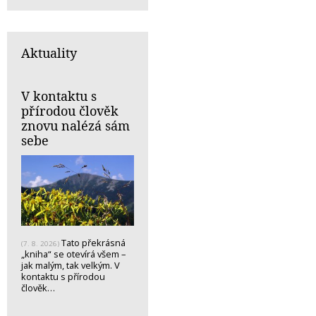
Aktuality
V kontaktu s
přírodou člověk
znovu nalézá sám
sebe
Tato překrásná
(7. 8. 2026)
„kniha“ se otevírá všem –
jak malým, tak velkým. V
kontaktu s přírodou
člověk…