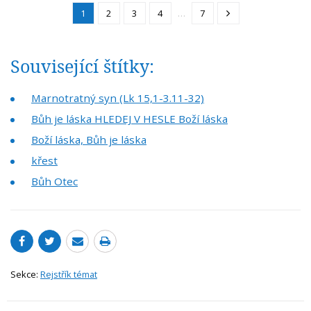
1
2
3
4
…
7
Související štítky:
Marnotratný syn (Lk 15,1-3.11-32)
Bůh je láska HLEDEJ V HESLE Boží láska
Boží láska, Bůh je láska
křest
Bůh Otec
Sekce:
Rejstřík témat