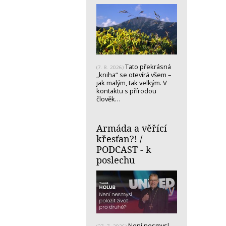
Tato překrásná
(7. 8. 2026)
„kniha“ se otevírá všem –
jak malým, tak velkým. V
kontaktu s přírodou
člověk…
Armáda a věřící
křesťan?! /
PODCAST - k
poslechu
Není nesmysl