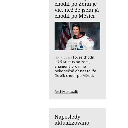
chodil po Zemi je
víc, než že jsem já
chodil po Měsíci
To, že chodil
(19. 7. 2026)
Ježíš Kristus po zemi,
znamená pro mne
nekonečně víc než to, že
člověk chodil po Měsíci.
Archiv aktualit
Naposledy
aktualizováno