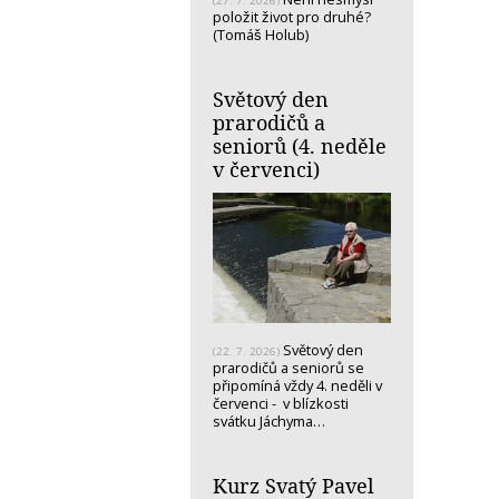
(27. 7. 2026)
položit život pro druhé?
(Tomáš Holub)
Světový den
prarodičů a
seniorů (4. neděle
v červenci)
Světový den
(22. 7. 2026)
prarodičů a seniorů se
připomíná vždy 4. neděli v
červenci - v blízkosti
svátku Jáchyma…
Kurz Svatý Pavel