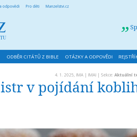
 a odpovědi
Pro děti
Manzelstvi.cz
Sp
N
ODBĚR CITÁTŮ Z BIBLE
OTÁZKY A ODPOVĚDI
REJSTŘÍ
4. 1. 2025,
IMA
|
IMAI
| Sekce:
Aktuální 
str v pojídání koblih