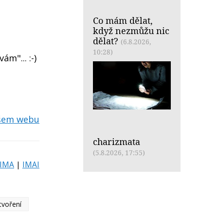
Co mám dělat,
když nezmůžu nic
dělat?
(6.8.2026,
10:28)
m"... :-)
ašem webu
charizmata
(5.8.2026, 17:55)
IMA
|
IMAI
tvoření