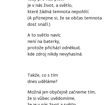
Je v nás život, a světlo,
které žádná temnota nepohltí.
(A přiznejme si, že se občas temnota
dost snaží.)
A to světlo navíc
není na baterky,
protože přichází odněkud,
kde zdroj nikdy nevyhasíná.
Takže, co s tím
dnes uděláme?
Možná jen obyčejně začneme tím,
že si vůbec uvědomíme,
že je v nás život a světlo,