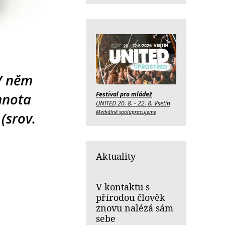
 V něm
emnota
Festival pro mládež
UNITED 20. 8. - 22. 8. Vsetín
Mediálně spolupracujeme
(srov.
Aktuality
V kontaktu s
přírodou člověk
znovu nalézá sám
sebe