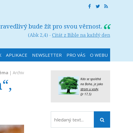
ravedlivý bude žít pro svou věrnost.
(Abk 2,4) -
Citát z Bible na každý den
K
APLIKACE
NEWSLETTER
PRO VÁS
O WEBU
téma
|
Archiv
“,
Kdo se spoléhá
na Boha, je jako
strom u vody
.
(Jr 17,5)