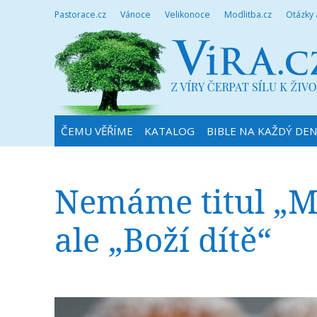
Pastorace.cz
Vánoce
Velikonoce
Modlitba.cz
Otázky
ČEMU VĚŘÍME
KATALOG
BIBLE NA KAŽDÝ DE
Nemáme titul „Mi
ale „Boží dítě“