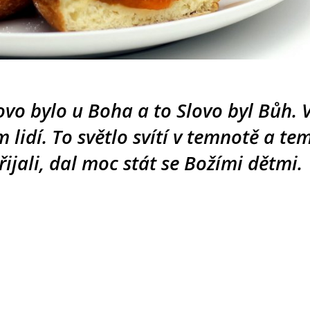
ovo bylo u Boha a to Slovo byl Bůh.
em lidí. To světlo svítí v temnotě a t
ijali, dal moc stát se Božími dětmi. 