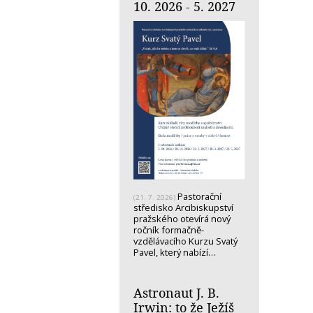
10. 2026 - 5. 2027
Pastorační
(21. 7. 2026)
středisko Arcibiskupství
pražského otevírá nový
ročník formačně-
vzdělávacího Kurzu Svatý
Pavel, který nabízí…
Astronaut J. B.
Irwin: to že Ježíš