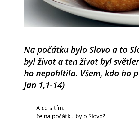
Na počátku bylo Slovo a to Sl
byl život a ten život byl světl
ho nepohltila. Všem, kdo ho př
Jan 1,1-14)
A co s tím,
že na počátku bylo Slovo?