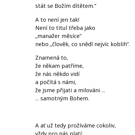
stát se Božím dítětem.“
A to není jen tak!
Není to titul třeba jako
„manažer měsíce“
nebo „člověk, co snědl nejvíc koblih“.
Znamená to,
že někam patříme,
že nás někdo vidí
a počítá s námi,
že jsme přijati a milováni ...
... samotným Bohem.
A ať už tedy prožíváme cokoliv,
vždy pro nás platí: