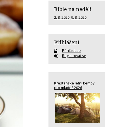
Bible na neděli
2. 8. 2026
,
9. 8. 2026
Přihlášení
Přihlásit se
Registrovat se
Křesťanské letní kempy
pro mládež 2026