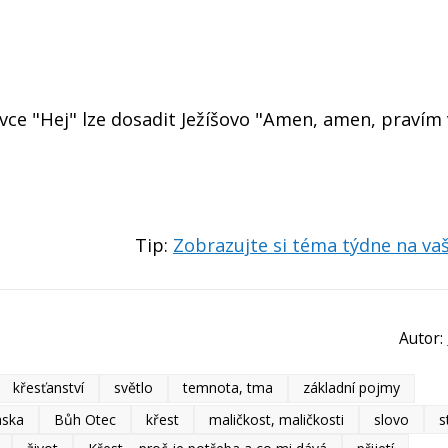
ce "Hej" lze dosadit Ježíšovo "Amen, amen, pravím vá
Tip:
Zobrazujte si téma týdne na v
Autor:
křesťanství
světlo
temnota, tma
základní pojmy
áska
Bůh Otec
křest
maličkost, maličkosti
slovo
s