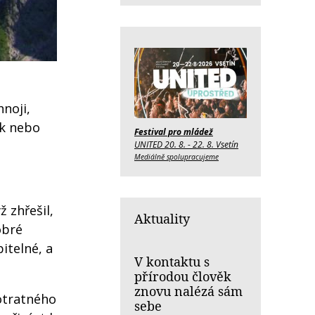
hnoji,
ák nebo
Festival pro mládež
UNITED 20. 8. - 22. 8. Vsetín
Mediálně spolupracujeme
 zhřešil,
Aktuality
obré
itelné, a
V kontaktu s
přírodou člověk
znovu nalézá sám
notratného
sebe