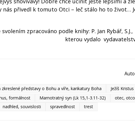
 nejvýš shovívavý! Dobré chce učinit ještě lepšími a zlé
 nás přivedl k tomuto Otci – leč stálo ho to život… 
 svolením zpracováno podle knihy: P. Jan Rybář, S.J.,
kterou vydalo vydavatelst
Auto
a zkreslené představy o Bohu a víře, karikatury Boha
Ježíš Kristus
mus, formálnost
Marnotratný syn (Lk 15,1-3.11-32)
otec, otco
nadhled, souvislosti
spravedlnost
trest