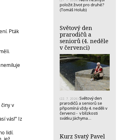
(27. 7. 2026)
položit život pro druhé?
(Tomáš Holub)
Světový den
ení. Pták
prarodičů a
seniorů (4. neděle
v červenci)
měli.
 nemiluje
Světový den
(22. 7. 2026)
prarodičů a seniorů se
 činy v
připomíná vždy 4. neděli v
červenci - v blízkosti
í vás!" Iz
svátku Jáchyma…
 lidí.
Kurz Svatý Pavel
, jež