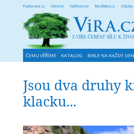
Pastorace.cz
Vánoce
Velikonoce
Modlitba.cz
Otázky
ČEMU VĚŘÍME
KATALOG
BIBLE NA KAŽDÝ DE
Jsou dva druhy k
klacku...