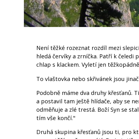
Není těžké rozeznat rozdíl mezi slepicí
hledá červíky a zrníčka. Patří k čeledi 
chlap s klackem. Vyletí jen těžkopádně
To vlaštovka nebo skřivánek jsou jinačí
Podobně máme dva druhy křesťanů. Ti p
a postavil tam ještě hlídače, aby se ne
odměňuje a zlé trestá. Boží Syn se sta
tím vše končí."
Druhá skupina křesťanů jsou ti, pro k