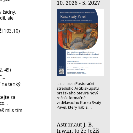
10. 2026 - 5. 2027
y žádný,
il, ale
Žl 103,10)
2, 49)
a"…
Pastorační
í na tenký
(21. 7. 2026)
středisko Arcibiskupství
pražského otevírá nový
kejte za
ročník formačně-
vzdělávacího Kurzu Svatý
 co…
Pavel, který nabízí…
eš mi s tím
Astronaut J. B.
Irwin: to že Ježíš