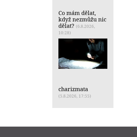
Co mám dělat,
když nezmůžu nic
dělat?
(6.8.2026,
10:28)
charizmata
(5.8.2026, 17:55)