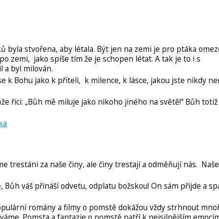
 byla stvořena, aby létala. Být jen na zemi je pro ptáka omez
o zemi, jako spíše tím že je schopen létat. A tak je to i s
l a byl milován.
 k Bohu jako k příteli, k milence, k lásce, jakou jste nikdy ne
e říci: „Bůh mě miluje jako nikoho jiného na světě!“ Bůh totiž
ska
 trestáni za naše činy, ale činy trestají a odměňují nás. Naše
, Bůh váš přináší odvetu, odplatu božskou! On sám přijde a spas
pulární romány a filmy o pomstě dokážou vždy strhnout mnoho
íváme. Pomsta a fantazie o pomstě patří k nejsilnějším emocím