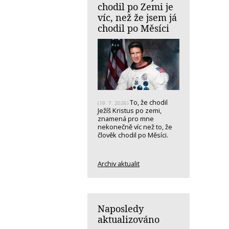
chodil po Zemi je
víc, než že jsem já
chodil po Měsíci
To, že chodil
(19. 7. 2026)
Ježíš Kristus po zemi,
znamená pro mne
nekonečně víc než to, že
člověk chodil po Měsíci.
Archiv aktualit
Naposledy
aktualizováno