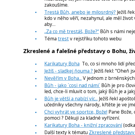
zakoušíme.
Trestá Bůh, anebo je milosrdný?
Ježíš ře
kdo v něho věří, nezahynul, ale měl život
aby…
„Za co mě trestáš, Bože?“
Bůh s námi nejed
Téma
trest
v rejstříku tohoto webu
Zkreslené a falešné představy o Bohu, ži
Karikatury Boha
To, co si mnoho lidí pře
Ježíš - sladkej ňouma ?
Ježíš řekl: "Oheň js
Nevěřím v Boha...
V jednom z brněnských k
Bůh - jako ´cosi nad námi´
Bůh je pro člov
led, chce-li mluvit o tom, jaký Bůh je a ja
Bůh je větší a nabízí víc...
Ježíš řekl apošto
učedníky všechny národy, křtěte je ve jm
Chci vyhrát ve sportce, Bože!
Pane Bože, c
pomoci ? Děkuji za kladné vyřízení.
Karikatury Boha - knižní zpracování
(odka
Další texty k tématu
Zkreslené představy