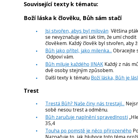
Související texty k tématu:
Boží láska k člověku, Bůh sám stačí
Jsi stvořen, abys byl milován
Většina ptáků
se nevyznačuje ani tak tím, že umí chodit p
člověkem. Každý člověk byl stvořen, aby ži
Bůh jako přítel, jako milenka...
Obracejte se
Odpoví vám.
Bůh miluje každého JINAK
Každý z nás můž
dvě osoby stejným způsobem.
Další texty k tématu
Boží láska, Bůh je lá
Trest
Trestá Bůh? Naše činy nás trestají...
Nejsme
sobě nesou trest a odměnu.
Bůh zaručuje naplnění spravedlnosti
„Hle
35,4
Touha po pomstě je něco přirozeného
Po
Naznačuje to, jak hluboce toto téma prož