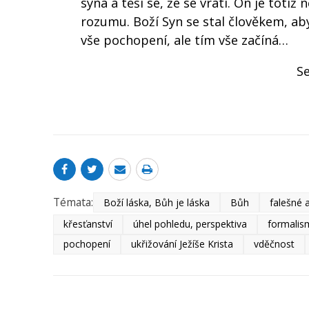
syna a těší se, že se vrátí. On je totiž
rozumu. Boží Syn se stal člověkem, aby
vše pochopení, ale tím vše začíná…
Se
Témata:
Boží láska, Bůh je láska
Bůh
falešné 
křesťanství
úhel pohledu, perspektiva
formalis
pochopení
ukřižování Ježíše Krista
vděčnost