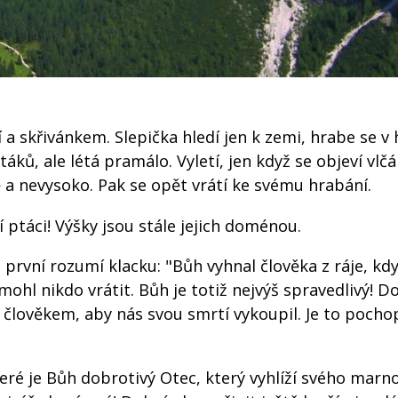
 a skřivánkem. Slepička hledí jen k zemi, hrabe se v 
ptáků, ale létá pramálo. Vyletí, jen když se objeví vlč
 a nevysoko. Pak se opět vrátí ke svému hrabání.
 ptáci! Výšky jsou stále jejich doménou.
rvní rozumí klacku: "Bůh vyhnal člověka z ráje, když
mohl nikdo vrátit. Bůh je totiž nejvýš spravedlivý! D
l člověkem, aby nás svou smrtí vykoupil. Je to pochop
teré je Bůh dobrotivý Otec, který vyhlíží svého mar