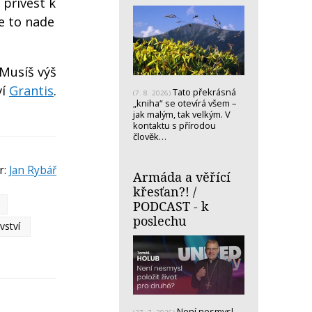
 přivést k
Je to nade
 Musíš výš
ví
Grantis
.
Tato překrásná
(7. 8. 2026)
„kniha“ se otevírá všem –
jak malým, tak velkým. V
kontaktu s přírodou
člověk…
r:
Jan Rybář
Armáda a věřící
křesťan?! /
PODCAST - k
poslechu
vství
Není nesmysl