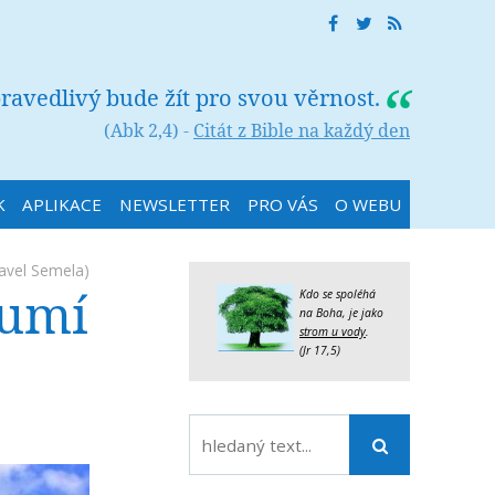
ravedlivý bude žít pro svou věrnost.
(Abk 2,4) -
Citát z Bible na každý den
K
APLIKACE
NEWSLETTER
PRO VÁS
O WEBU
avel Semela)
zumí
Kdo se spoléhá
na Boha, je jako
strom u vody
.
(Jr 17,5)