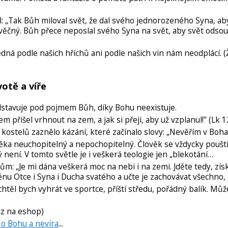
kl: „Tak Bůh miloval svět, že dal svého jednorozeného Syna, ab
 věčný. Bůh přece neposlal svého Syna na svět, aby svět odsoud
ná podle našich hříchů ani podle našich vin nám neodplácí. (
votě a víře
dstavuje pod pojmem Bůh, díky Bohu neexistuje.
em přišel vrhnout na zem, a jak si přeji, aby už vzplanul!" (Lk 1
ostelů zaznělo kázání, které začínalo slovy: „Nevěřím v Boh
ěka neuchopitelný a nepochopitelný. Člověk se vždycky poušt
ký není. V tomto světle je i veškerá teologie jen „blekotání…
lům: „Je mi dána veškerá moc na nebi i na zemi. Jděte tedy, zís
énu Otce i Syna i Ducha svatého a učte je zachovávat všechno,
htěl bych vyhrát ve sportce, příští středu, pořádný balík. Můž
z na eshop)
 o Bohu a nevíra
...