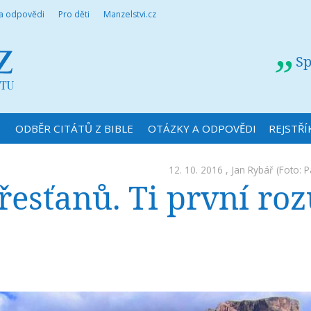
 a odpovědi
Pro děti
Manzelstvi.cz
Sp
N
ODBĚR CITÁTŮ Z BIBLE
OTÁZKY A ODPOVĚDI
REJSTŘÍ
12. 10. 2016 ,
Jan Rybář
(Foto: P
řesťanů. Ti první ro