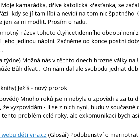
Moje kamarádka, dříve katolická křesťanka, se začal
ázi, kdy se jí tam líbí a nevidí na tom nic špatného. 
 jen za ni modlit. Prosím o radu.
amotný název tohoto čtyřicetidenního období není z
ní jeho jedinou náplní. Začněme od konce postní dob
h…
 týdne) Možná nás v těchto dnech hrozné války na 
ůže Bůh dívat… On nám dal ale svobodu jednat dobře
 knihy) Ježíš - nový prorok
povědi) Mnoho roků jsem nebyla u zpovědi a za tu 
 že vyzpovídám - li se z nich nyní, budu v současné
tento problém celé roky, ale exkomunikaci bych asi
webu děti vira.cz
(Glosář) Podobenství o marnotra