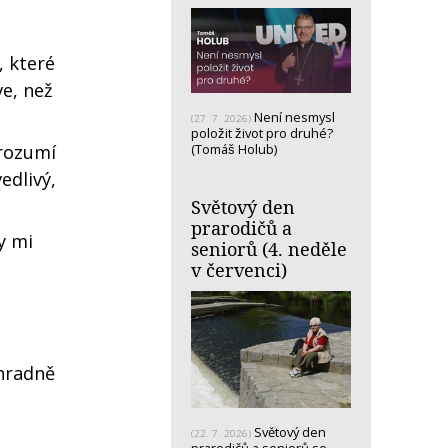
, které
ve, než
Není nesmysl
(27. 7. 2026)
položit život pro druhé?
(Tomáš Holub)
 rozumí
edlivý,
Světový den
prarodičů a
Ty mi
seniorů (4. neděle
v červenci)
ýhradně
Světový den
(22. 7. 2026)