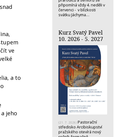
prarodičů a seniorů se
připomíná vždy 4. neděli v
 snad
červenci - v blízkosti
svátku Jáchyma…
Kurz Svatý Pavel
dina,
10. 2026 - 5. 2027
ostupem
čít ve
velké
ia, a to
ho
e
 a jeho
Pastorační
(21. 7. 2026)
středisko Arcibiskupství
pražského otevírá nový
ročník formačně-