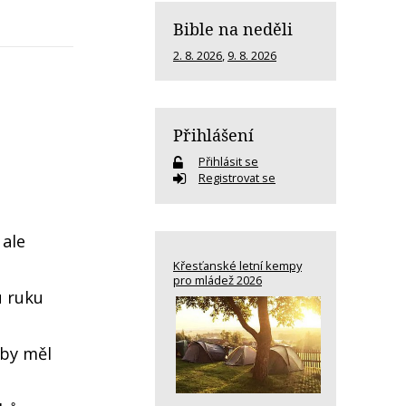
Bible na neděli
2. 8. 2026
,
9. 8. 2026
Přihlášení
Přihlásit se
Registrovat se
 ale
Křesťanské letní kempy
pro mládež 2026
u ruku
 by měl