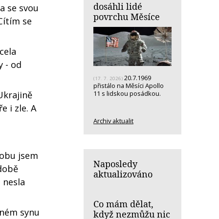
dosáhli lidé
a se svou
povrchu Měsíce
Cítím se
cela
y - od
20.7.1969
(17. 7. 2026)
přistálo na Měsíci Apollo
11 s lidskou posádkou.
Ukrajině
 i zle. A
Archiv aktualit
dobu jsem
Naposledy
 době
aktualizováno
 nesla
Co mám dělat,
tném synu
když nezmůžu nic