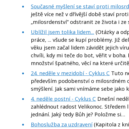
Současné myšlení se staví proti milos
ještě více než v dřívější době staví pr
„milosrdenství“ odstranit ze života i z
Ublížil jsem tolika lidem...
(Otázky a odpo
práce, ... všude se kupí problémy. Již 
věku jsem začal lidem závidět jejich v
chvíli, kdy mi teče do bot, věřit v boh
množství špatného, věcí na které určit
24. neděle v mezidobí - Cyklus C
Tuto ne
především podobenství o milosrdném ot
smýšlení. Jak sami vnímáme sebe jako 
4. neděle postní - Cyklus C
Dnešní neděl
zahlédnout radost Velikonoc. Středem l
jednání. Jaký tedy Bůh je? Položme si…
Bohoslužba za uzdravení
(Kapitola z kn