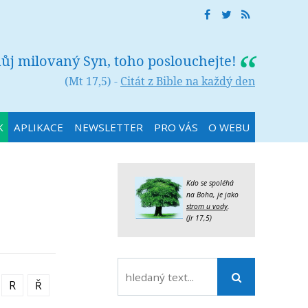
můj milovaný Syn, toho poslouchejte!
(Mt 17,5) -
Citát z Bible na každý den
K
APLIKACE
NEWSLETTER
PRO VÁS
O WEBU
Kdo se spoléhá
na Boha, je jako
strom u vody
.
(Jr 17,5)
R
Ř