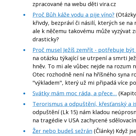
zpracované na webu děti vira.cz
Proč Bůh káže vodu a pije víno?
(Otázky
křivdy, bezpráví či násilí, kterých se n
ale k něčemu takovému může vyzývat zro
drasticky?
Proč musel Ježíš zemřít - potřebuje bý
na otázku týkající se utrpení a smrti Jež
hněv. To mi ale vůbec nejde na rozum 
Otec rozhodně není na hříšného syna ro
"výkladem", který už mi připadá více poc
Svátky mám moc ráda, a přece…
(Kapito
Terorismus a odpuštění, křesťanský a 
odpuštění (Lk 15) nám kladou neúprosné 
na tragédie v USA zachycené sdělovac
Žer nebo budeš sežrán
(Články) Když js