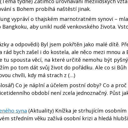
(Téma týdne) Zatímco urovnávání mezilidských vzt
vání s Bohem probíhá naštěstí jinak.
lung vypráví o thajském marnotratném synovi – ml
do Bangkoku, aby unikl nudě venkovského života. Vst
ázky a odpovědi) Byl jsem pokřtěn jako malé dítě. P
 a rád bych zašel i do kostela, ale něco mezi mnou 
 je tu spousta věcí, na které určitě nemohu být pyšný
žím po tom dát svůj život do pořádku. Ale co si Bů
ovou chvíli, kdy má strach z (…)
losář) Co je náplní a účelem postní doby? Co a proč
cetidenního období není zcela jednoznačný. Půst ja
ceného syna
(Aktuality) Knížka je strhujícím osobním
m středním věku zažívá osobní krizi a hledá hlubší