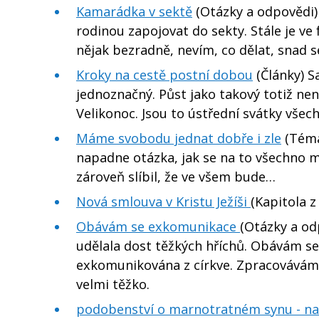
Kamarádka v sektě
(Otázky a odpovědi) 
rodinou zapojovat do sekty. Stále je ve f
nějak bezradně, nevím, co dělat, snad se
Kroky na cestě postní dobou
(Články) S
jednoznačný. Půst jako takový totiž ne
Velikonoc. Jsou to ústřední svátky všec
Máme svobodu jednat dobře i zle
(Téma
napadne otázka, jak se na to všechno m
zároveň slíbil, že ve všem bude…
Nová smlouva v Kristu Ježíši
(Kapitola z
Obávám se exkomunikace
(Otázky a od
udělala dost těžkých hříchů. Obávám se,
exkomunikována z církve. Zpracovávám 
velmi těžko.
podobenství o marnotratném synu - na 