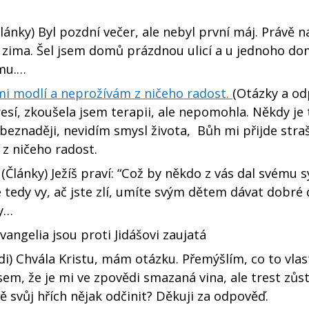
Články) Byl pozdní večer, ale nebyl první máj. Právě 
a zima. Šel jsem domů prázdnou ulicí a u jednoho d
omu.…
 mi modlí a neprožívám z ničeho radost.
(Otázky a od
resí, zkoušela jsem terapii, ale nepomohla. Někdy je t
eznaději, nevidím smysl života, Bůh mi přijde stra
 z ničeho radost.
(Články) Ježíš praví: “Což by někdo z vás dal svému 
že tedy vy, ač jste zlí, umíte svým dětem dávat dobré 
ry…
vangelia jsou proti Jidášovi zaujatá
i) Chvála Kristu, mám otázku. Přemýšlím, co to vlas
jsem, že je mi ve zpovědi smazaná vina, ale trest zůs
svůj hřích nějak odčinit? Děkuji za odpověď.