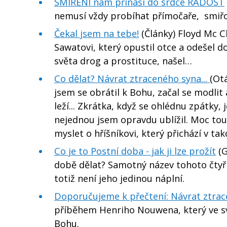
SMÍŘENÍ nám přináší do srdce RADOST
nemusí vždy probíhat přímočaře, smiřo
Čekal jsem na tebe!
(Články) Floyd Mc C
Sawatovi, který opustil otce a odešel 
světa drog a prostituce, našel…
Co dělat? Návrat ztraceného syna...
(Ot
jsem se obrátil k Bohu, začal se modlit
leží... Zkrátka, když se ohlédnu zpátky,
nejednou jsem opravdu ublížil. Moc tou
myslet o hříšníkovi, který přichází v tak
Co je to Postní doba - jak ji lze prožít
(G
době dělat? Samotný název tohoto čtyři
totiž není jeho jedinou náplní.
Doporučujeme k přečtení: Návrat ztra
příběhem Henriho Nouwena, který ve své
Bohu.