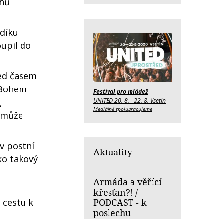
ahů
adíku
oupil do
řed časem
a Bohem
Festival pro mládež
UNITED 20. 8. - 22. 8. Vsetín
,
Mediálně spolupracujeme
h může
 v postní
Aktuality
ko takový
Armáda a věřící
křesťan?! /
PODCAST - k
 cestu k
poslechu