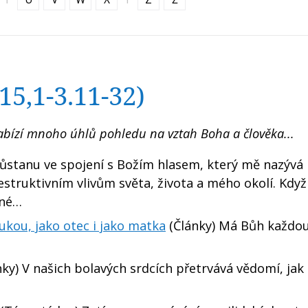
5,1-3.11-32)
bízí mnoho úhlů pohledu na vztah Boha a člověka...
stanu ve spojení s Božím hlasem, který mě nazývá
struktivním vlivům světa, života a mého okolí. Když
ěné…
kou, jako otec i jako matka
(Články) Má Bůh každo
ky) V našich bolavých srdcích přetrvává vědomí, jak