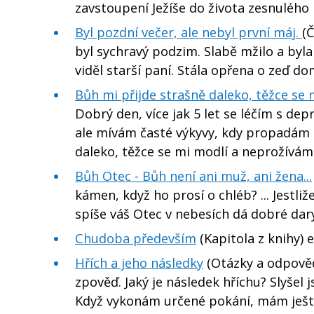
zavstoupení Ježíše do života zesnulého
Byl pozdní večer, ale nebyl první máj.
(
byl sychravý podzim. Slabě mžilo a byl
viděl starší paní. Stála opřena o zeď d
Bůh mi přijde strašně daleko, těžce se
Dobrý den, více jak 5 let se léčím s dep
ale mívám časté výkyvy, kdy propadám b
daleko, těžce se mi modlí a neprožívám
Bůh Otec - Bůh není ani muž, ani žena...
kámen, když ho prosí o chléb? ... Jestli
spíše váš Otec v nebesích dá dobré da
Chudoba především
(Kapitola z knihy) e
Hřích a jeho následky
(Otázky a odpověd
zpověď. Jaký je následek hříchu? Slyšel 
Když vykonám určené pokání, mám ještě 