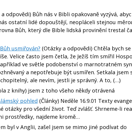
 a odpovědi) Bůh nás v Bibli opakovaně vyzývá, ab
a nás ostatní lidé dopouštějí, neopláceli stejnou měro
vna Bůh, který dle Bible lidská provinění trestal č
t Bůh usmiřován?
(Otázky a odpovědi) Chtěla bych se
íše. Velice často jsem četla, že Ježíš tím smířil Hosp
například ve světle podobenství o marnotratném syn
zhněvaný a nepotřebuje být usmířen. Setkala jsem s
hopitelný, ale nevím, jestli je správný. A to, (…)
la z knihy) jsem z toho všeho někdy otrávená
islámský pohled
(Články) Neděle 16.9.01 Texty evange
otázky pro všední život. Teď zvlášť. Shrneme-li reak
ími prostředky, najdeme kromě…
em byl v Anglii, zašel jsem se mimo jiné podívat do