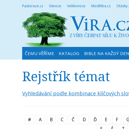
Pastorace.cz
Vánoce
Velikonoce
Modlitba.cz
Otázky
ČEMU VĚŘÍME
KATALOG
BIBLE NA KAŽDÝ DE
Rejstřík témat
Vyhledávání podle kombinace klíčových slo
#
A
B
C
Č
D
Ď
E
F
S
Š
T