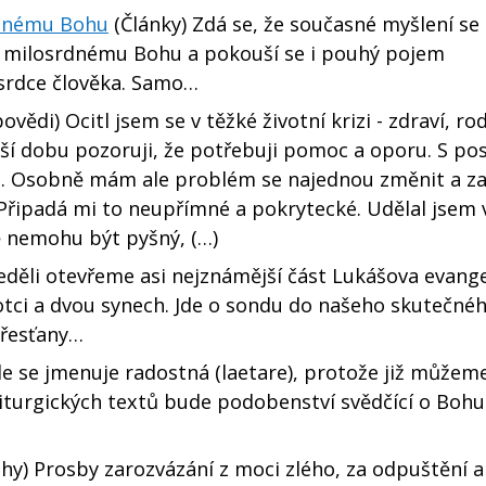
rdnému Bohu
(Články) Zdá se, že současné myšlení se
oti milosrdnému Bohu a pokouší se i pouhý pojem
e srdce člověka. Samo…
vědi) Ocitl jsem se v těžké životní krizi - zdraví, ro
delší dobu pozoruji, že potřebuji pomoc a oporu. S p
íru. Osobně mám ale problém se najednou změnit a za
a. Připadá mi to neupřímné a pokrytecké. Udělal jsem 
ě nemohu být pyšný, (…)
děli otevřeme asi nejznámější část Lukášova evangel
ci a dvou synech. Jde o sondu do našeho skutečné
křesťany…
e se jmenuje radostná (laetare), protože již můžem
iturgických textů bude podobenství svědčící o Bohu
ihy) Prosby zarozvázání z moci zlého, za odpuštění a