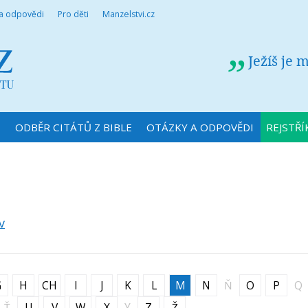
 a odpovědi
Pro děti
Manzelstvi.cz
Ježíš je 
N
ODBĚR CITÁTŮ Z BIBLE
OTÁZKY A ODPOVĚDI
REJSTŘÍ
v
G
H
CH
I
J
K
L
M
N
Ň
O
P
Q
Ť
U
V
W
X
Y
Z
Ž