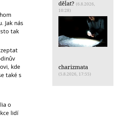
dělat?
(6.8.2026,
10:28)
ychom
u. Jak nás
asto tak
 zeptat
odinův
ovi, kde
charizmata
(5.8.2026, 17:55)
e také s
lia o
ce lidí