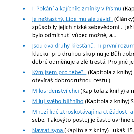
I. Pokání a kajícník: zmínky v Písmu
(Kap
Je nešťastný. Lidé mu ale závidí.
(Články)
způsobily jejich nízké sebevědomí… Ježíš
bylo odmítnutí vůbec možné, a…
Jsou dva druhy křesťanů. Ti první rozumí
klacku, pro druhou skupinu je Bůh dobro
dobré odměňuje a zlé trestá. Pro jiné j
Kým jsem pro tebe?
(Kapitola z knihy) 
otevíráš dobrodružnou cestu.)
Milosrdenství chci
(Kapitola z knihy) a 
Miluj svého bližního
(Kapitola z knihy) S
Mnozí lidé ztroskotávají na ctižádosti 
sebe. Takovýto postoj je často uvrhne d
Návrat syna
(Kapitola z knihy) Lukáš 15