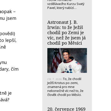
vzdělávacího Kurzu Svatý
Pavel, který nabízí…
naopak –
omu jsem
Astronaut J. B.
Irwin: to že Ježíš
chodil po Zemi je
povědi)
víc, než že jsem já
o lepší,
chodil po Měsíci
šně
synu
dary, čím
To, že chodil
(19. 7. 2026)
Ježíš Kristus po zemi,
znamená pro mne
nekonečně víc než to, že
tně je
člověk chodil po Měsíci.
tává?
20. července 1969