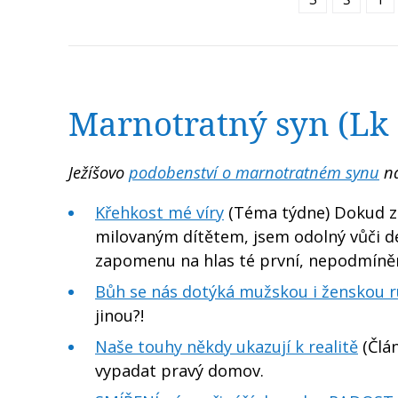
Marnotratný syn (Lk 1
Ježíšovo
podobenství o marnotratném synu
na
Křehkost mé víry
(Téma týdne) Dokud zů
milovaným dítětem, jsem odolný vůči de
zapomenu na hlas té první, nepodmín
Bůh se nás dotýká mužskou i ženskou ru
jinou?!
Naše touhy někdy ukazují k realitě
(Člán
vypadat pravý domov.