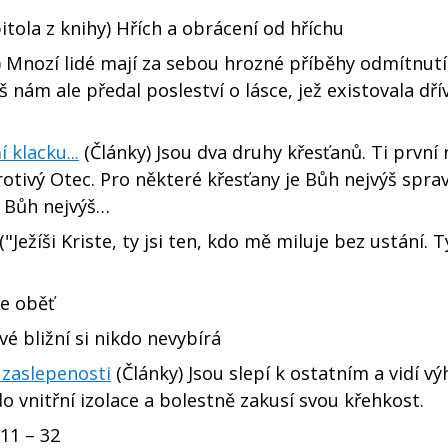
itola z knihy) Hřích a obrácení od hříchu
 Mnozí lidé mají za sebou hrozné příběhy odmítnutí
 nám ale předal posleství o lásce, jež existovala dří
 klacku...
(Články) Jsou dva druhy křesťanů. Ti první
tivý Otec. Pro některé křesťany je Bůh nejvýš sprav
e Bůh nejvýš…
("Ježíši Kriste, ty jsi ten, kdo mě miluje bez ustání. 
ne oběť
vé bližní si nikdo nevybírá
a zaslepenosti
(Články) Jsou slepí k ostatním a vidí v
o vnitřní izolace a bolestně zakusí svou křehkost.
,11 – 32