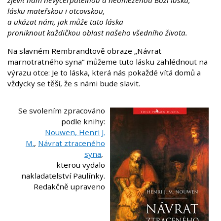
zjevit nám nevyčerpatelnou a neomezenou Boží lásku,
lásku mateřskou i otcovskou,
a ukázat nám, jak může tato láska
proniknout každičkou oblast našeho všedního života.
Na slavném Rembrandtově obraze „Návrat
marnotratného syna“ můžeme tuto lásku zahlédnout na
výrazu otce: Je to láska, která nás pokaždé vítá domů a
vždycky se těší, že s námi bude slavit.
Se svolením zpracováno
podle knihy:
Nouwen, Henri J.
M.
,
Návrat ztraceného
syna
,
kterou vydalo
nakladatelství Paulínky.
Redakčně upraveno