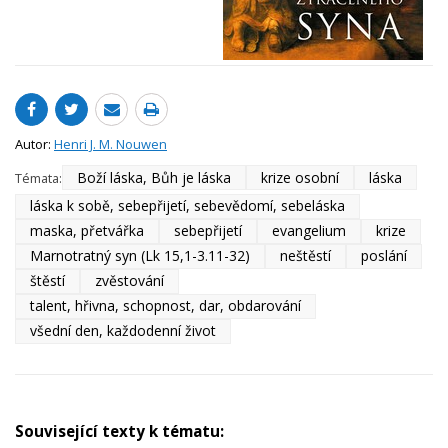
Autor:
Henri J. M. Nouwen
Boží láska, Bůh je láska
krize osobní
láska
Témata:
láska k sobě, sebepřijetí, sebevědomí, sebeláska
maska, přetvářka
sebepřijetí
evangelium
krize
Marnotratný syn (Lk 15,1-3.11-32)
neštěstí
poslání
štěstí
zvěstování
talent, hřivna, schopnost, dar, obdarování
všední den, každodenní život
Související texty k tématu: