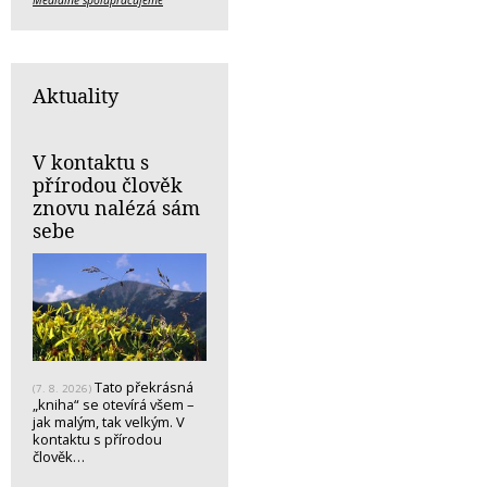
Aktuality
V kontaktu s
přírodou člověk
znovu nalézá sám
sebe
Tato překrásná
(7. 8. 2026)
„kniha“ se otevírá všem –
jak malým, tak velkým. V
kontaktu s přírodou
člověk…