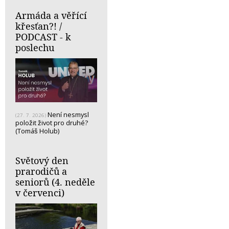
Armáda a věřící
křesťan?! /
PODCAST - k
poslechu
Není nesmysl
(27. 7. 2026)
položit život pro druhé?
(Tomáš Holub)
Světový den
prarodičů a
seniorů (4. neděle
v červenci)