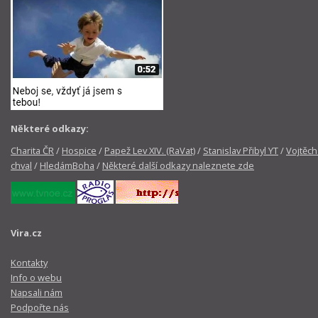
Některé odkazy:
Charita ČR
/
Hospice
/
Papež Lev XIV. (RaVat)
/
Stanislav Přibyl YT
/
Vojtěch
chval
/
HledámBoha
/
Některé další odkazy naleznete zde
Vira.cz
Kontakty
Info o webu
Napsali nám
Podpořte nás