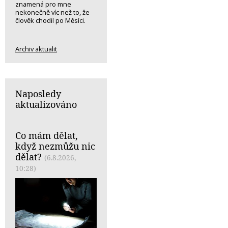
znamená pro mne
nekonečně víc než to, že
člověk chodil po Měsíci.
Archiv aktualit
Naposledy
aktualizováno
Co mám dělat,
když nezmůžu nic
dělat?
(6.8.2026,
10:28)