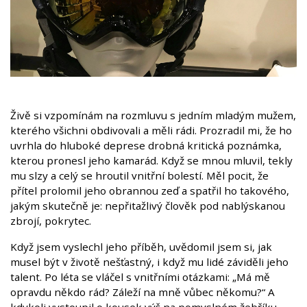
Živě si vzpomínám na rozmluvu s jedním mladým mužem,
kterého všichni obdivovali a měli rádi. Prozradil mi, že ho
uvrhla do hluboké deprese drobná kritická poznámka,
kterou pronesl jeho kamarád. Když se mnou mluvil, tekly
mu slzy a celý se hroutil vnitřní bolestí. Měl pocit, že
přítel prolomil jeho obrannou zeď a spatřil ho takového,
jakým skutečně je: nepřitažlivý člověk pod nablýskanou
zbrojí, pokrytec.
Když jsem vyslechl jeho příběh, uvědomil jsem si, jak
musel být v životě nešťastný, i když mu lidé záviděli jeho
talent. Po léta se vláčel s vnitřními otázkami: „Má mě
opravdu někdo rád? Záleží na mně vůbec někomu?“ A
kdykoli vystoupil o kousek výš na pomyslném žebříku