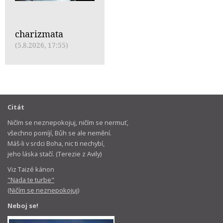
charizmata
(5.8.2026, 17:55)
Citát
Ničím se neznepokojuj, ničím se nermuť,
všechno pomíjí, Bůh se ale nemění.
Máš-li v srdci Boha, nic ti nechybí,
jeho láska stačí. (Terezie z Avily)
Viz Taizé kánon
"Nada te turbe"
(Ničím se neznepokojuj)
Neboj se!