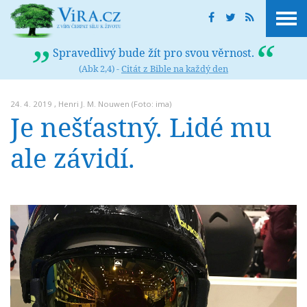
Spravedlivý bude žít pro svou věrnost.
(Abk 2,4) -
Citát z Bible na každý den
24. 4. 2019 ,
Henri J. M. Nouwen
(Foto: ima)
Je nešťastný. Lidé mu
ale závidí.