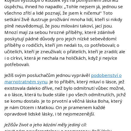
úspěchu, ihned ho napadlo: „Tohle nejsem já, jednou se
všechno zřítí a lidé poznají, že jsem k ničemu!“ Toto
setkání živě ilustruje prožívání mnoha lidí, kteří si nikdy
plně neuvědomují, že jsou milováni takoví, jací jsou.
Mnozí mají za sebou hrozné příběhy, které zdánlivě
poskytují pádné důvody pro jejich nízké sebevědomí:
příběhy o rodičích, kteří jim nedali to, co potřebovali; o
učitelích, kteří je zneužívali; o přátelích, kteří je zradili; ale
i o církvi, která je nechala na holičkách, když ji nejvíce
potřebovali.
Ježíš svým posluchačům jednou vyprávěl
podobenství o
marnotratném synu
. Je to příběh, který mluví o lásce, jež
existovala daleko dříve, než bylo odmítnutí vůbec možné,
a o lásce, která tu bude stále i po všech odmítnutích, jichž
se komu dostalo. Je to prvotní a věčná láska Boha, který
je nám Otcem i Matkou. On je pramenem každé
opravdové lidské lásky, i té nejomezenější.
Ježíšův život a jeho kázání měly jediný cíl: