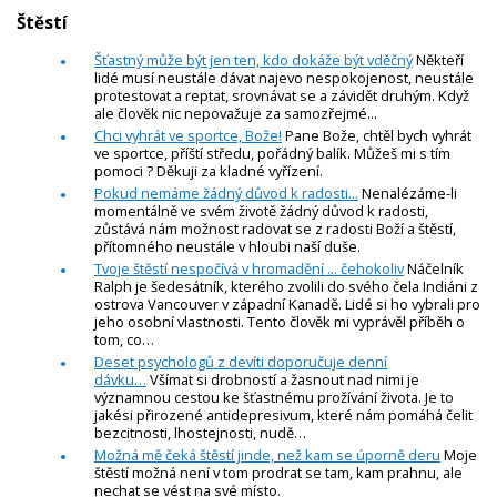
Štěstí
Šťastný může být jen ten, kdo dokáže být vděčný
Někteří
lidé musí neustále dávat najevo nespokojenost, neustále
protestovat a reptat, srovnávat se a závidět druhým. Když
ale člověk nic nepovažuje za samozřejmé...
Chci vyhrát ve sportce, Bože!
Pane Bože, chtěl bych vyhrát
ve sportce, příští středu, pořádný balík. Můžeš mi s tím
pomoci ? Děkuji za kladné vyřízení.
Pokud nemáme žádný důvod k radosti...
Nenalézáme-li
momentálně ve svém životě žádný důvod k radosti,
zůstává nám možnost radovat se z radosti Boží a štěstí,
přítomného neustále v hloubi naší duše.
Tvoje štěstí nespočívá v hromadění ... čehokoliv
Náčelník
Ralph je šedesátník, kterého zvolili do svého čela Indiáni z
ostrova Vancouver v západní Kanadě. Lidé si ho vybrali pro
jeho osobní vlastnosti. Tento člověk mi vyprávěl příběh o
tom, co…
Deset psychologů z devíti doporučuje denní
dávku…
Všímat si drobností a žasnout nad nimi je
významnou cestou ke šťastnému prožívání života. Je to
jakési přirozené antidepresivum, které nám pomáhá čelit
bezcitnosti, lhostejnosti, nudě…
Možná mě čeká štěstí jinde, než kam se úporně deru
Moje
štěstí možná není v tom prodrat se tam, kam prahnu, ale
nechat se vést na své místo.