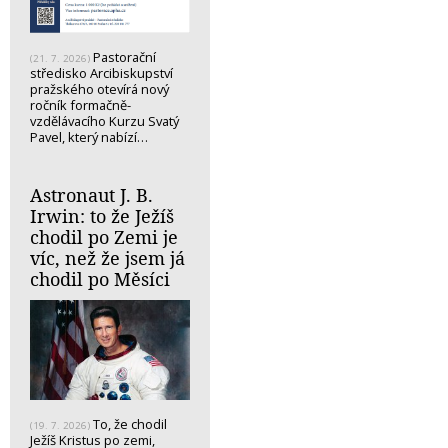
Pastorační
(21. 7. 2026)
středisko Arcibiskupství
pražského otevírá nový
ročník formačně-
vzdělávacího Kurzu Svatý
Pavel, který nabízí…
Astronaut J. B.
Irwin: to že Ježíš
chodil po Zemi je
víc, než že jsem já
chodil po Měsíci
To, že chodil
(19. 7. 2026)
Ježíš Kristus po zemi,