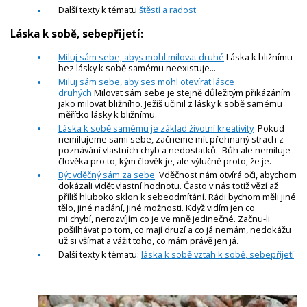
Další texty k tématu
štěstí a radost
Láska k sobě, sebepřijetí:
Miluj sám sebe, abys mohl milovat druhé
Láska k bližnímu
bez lásky k sobě samému neexistuje...
Miluj sám sebe, aby ses mohl otevírat lásce
druhých
Milovat sám sebe je stejně důležitým přikázáním
jako milovat bližního. Ježíš učinil z lásky k sobě samému
měřítko lásky k bližnímu.
Láska k sobě samému je základ životní kreativity
Pokud
nemilujeme sami sebe, začneme mít přehnaný strach z
poznávání vlastních chyb a nedostatků. Bůh ale nemiluje
člověka pro to, kým člověk je, ale výlučně proto, že je.
Být vděčný sám za sebe
Vděčnost nám otvírá oči, abychom
dokázali vidět vlastní hodnotu. Často v nás totiž vězí až
příliš hluboko sklon k sebeodmítání. Rádi bychom měli jiné
tělo, jiné nadání, jiné možnosti. Když vidím jen co
mi chybí, nerozvíjím co je ve mně jedinečné. Začnu-li
pošilhávat po tom, co mají druzí a co já nemám, nedokážu
už si všímat a vážit toho, co mám právě jen já.
Další texty k tématu:
láska k sobě vztah k sobě, sebepřijetí