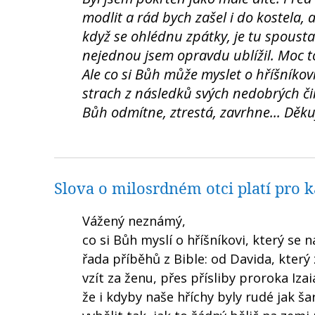
modlit a rád bych zašel i do kostela,
když se ohlédnu zpátky, je tu spousta
nejednou jsem opravdu ublížil. Moc t
Ale co si Bůh může myslet o hříšníkovi
strach z následků svých nedobrých či
Bůh odmítne, ztrestá, zavrhne... Děku
Slova o milosrdném otci platí pro 
Vážený neznámý,
co si Bůh myslí o hříšníkovi, který se na
řada příběhů z Bible: od Davida, který
vzít za ženu, přes přísliby proroka Iz
že i kdyby naše hříchy byly rudé jak š