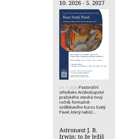
10. 2026 - 5. 2027
Pastorační
(21. 7. 2026)
středisko Arcibiskupství
pražského otevírá nový
ročník formačně-
vzdělávacího Kurzu Svatý
Pavel, který nabízí…
Astronaut J. B.
Irwin: to že Ježíš