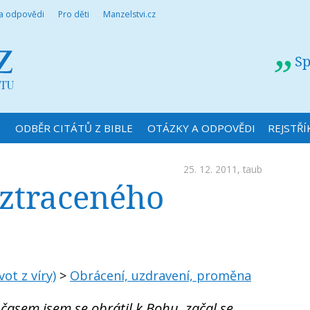
 a odpovědi
Pro děti
Manzelstvi.cz
Sp
N
ODBĚR CITÁTŮ Z BIBLE
OTÁZKY A ODPOVĚDI
REJSTŘÍ
25. 12. 2011,
taub
 ztraceného
vot z víry)
>
Obrácení, uzdravení, proměna
 časem jsem se obrátil k Bohu, začal se