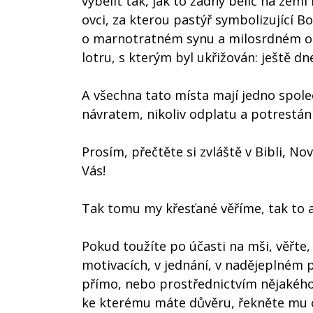
vybělit tak, jak to žádný bělič na zemi
ovci, za kterou pastýř symbolizující 
o marnotratném synu a milosrdném otci
lotru, s kterým byl ukřižován: ještě dn
A všechna tato místa mají jedno spole
návratem, nikoliv odplatu a potrestání
Prosím, přečtěte si zvláště v Bibli, No
Vás!
Tak tomu my křesťané věříme, tak to a
Pokud toužíte po účasti na mši, věřte, 
motivacích, v jednání, v nadějeplném 
přímo, nebo prostřednictvím nějakého
ke kterému máte důvěru, řekněte mu o 