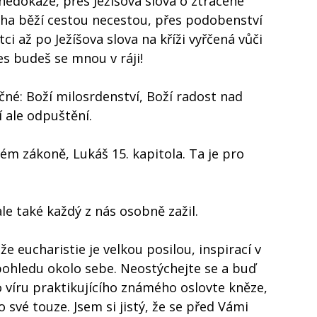
 nedokáže, přes Ježíšova slova o ztracené
Boha běží cestou necestou, přes podobenství
 až po Ježíšova slova na kříži vyřčená vůči
es budeš se mnou v ráji!
čné: Boží milosrdenství, Boží radost nad
 ale odpuštění.
vém zákoně, Lukáš 15. kapitola. Ta je pro
le také každý z nás osobně zažil.
že eucharistie je velkou posilou, inspirací v
pohledu okolo sebe. Neostýchejte se a buď
 víru praktikujícího známého oslovte kněze,
své touze. Jsem si jistý, že se před Vámi