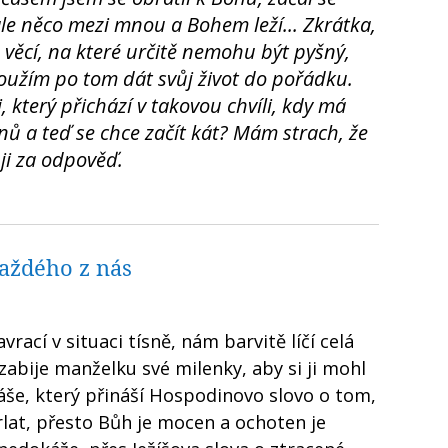
 ale něco mezi mnou a Bohem leží... Zkrátka,
 věcí, na které určitě nemohu být pyšný,
oužím po tom dát svůj život do pořádku.
, který přichází v takovou chvíli, kdy má
nů a teď se chce začít kát? Mám strach, že
ji za odpověď.
každého z nás
vrací v situaci tísně, nám barvitě líčí celá
 zabije manželku své milenky, aby si ji mohl
aiáše, který přináší Hospodinovo slovo o tom,
arlat, přesto Bůh je mocen a ochoten je