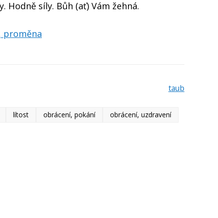
. Hodně síly. Bůh (ať) Vám žehná.
í, proměna
taub
lítost
obrácení, pokání
obrácení, uzdravení