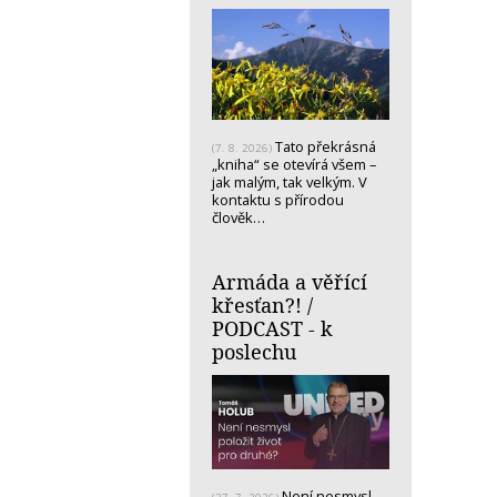
Tato překrásná
(7. 8. 2026)
„kniha“ se otevírá všem –
jak malým, tak velkým. V
kontaktu s přírodou
člověk…
Armáda a věřící
křesťan?! /
PODCAST - k
poslechu
Není nesmysl