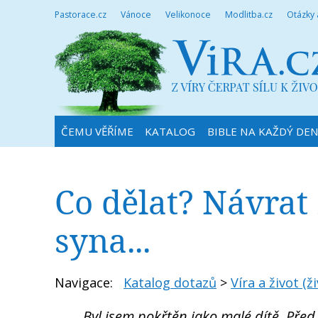
Pastorace.cz
Vánoce
Velikonoce
Modlitba.cz
Otázky
ČEMU VĚŘÍME
KATALOG
BIBLE NA KAŽDÝ DE
Co dělat? Návrat
syna...
Navigace:
Katalog dotazů
>
Víra a život (ži
Byl jsem pokřtěn jako malé dítě. Před