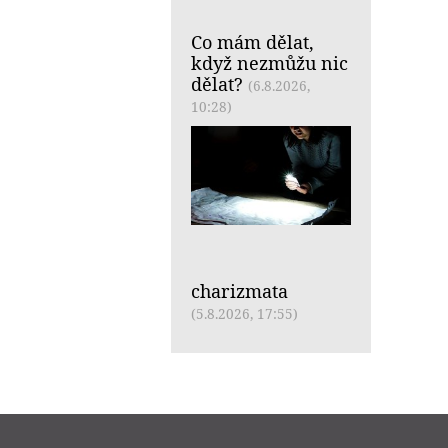
Co mám dělat,
když nezmůžu nic
dělat?
(6.8.2026,
10:28)
charizmata
(5.8.2026, 17:55)