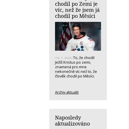
chodil po Zemi je
víc, než že jsem já
chodil po Měsíci
To, že chodil
(19. 7. 2026)
Ježíš Kristus po zemi,
znamená pro mne
nekonečně víc než to, že
člověk chodil po Měsíci.
Archiv aktualit
Naposledy
aktualizováno