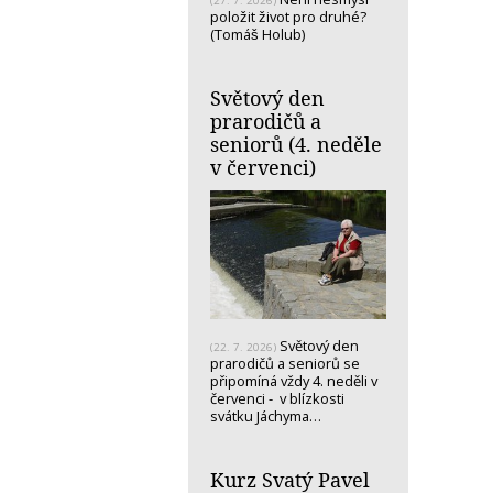
(27. 7. 2026)
položit život pro druhé?
(Tomáš Holub)
Světový den
prarodičů a
seniorů (4. neděle
v červenci)
Světový den
(22. 7. 2026)
prarodičů a seniorů se
připomíná vždy 4. neděli v
červenci - v blízkosti
svátku Jáchyma…
Kurz Svatý Pavel