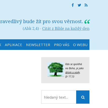
ravedlivý bude žít pro svou věrnost.
(Abk 2,4) -
Citát z Bible na každý den
K
APLIKACE
NEWSLETTER
PRO VÁS
O WEBU
Kdo se spoléhá
na Boha, je jako
strom u vody
.
(Jr 17,5)