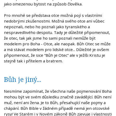
jako omezenou bytost na způsob člověka.
Pro mnohé se představa otce možná pojí s vlastními
nedobrými zkušenostmi. Možná svého otce ani vůbec
nepoznali, nebo ho poznali jako tyranského a
nespravedlivého despotu. Tady je důležité připomenout,
že otec, tak jak jsme ho sami poznali nemůže být
modelem pro Boha - Otce, ale naopak. Bůh Otec se může
a má stávat modelem pro lidské otce... Důležité je ovšem
připomenout, že sice “Bůh je Otec” ale v Ježíši Kristu je
stejně tak i přítelem a bratrem.
Bůh je jiný...
Nesmíme zapomínat, že všechna naše pojmenování Boha
mohou být ve svém důsledku značně zavádějící. Bůh není
muž, není ani žena. Je to Bůh, přesahující naše pojmy a
chápání. Bůh Bible v žádném případě nemá jen otcovské
rysy! Ve Starém i v Novém zákoně Bůh zjevuje i vlastnosti