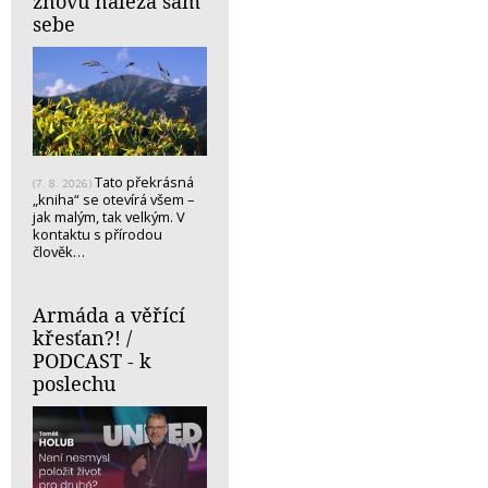
znovu nalézá sám
sebe
Tato překrásná
(7. 8. 2026)
„kniha“ se otevírá všem –
jak malým, tak velkým. V
kontaktu s přírodou
člověk…
Armáda a věřící
křesťan?! /
PODCAST - k
poslechu