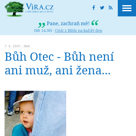
Pane, zachraň mě!
(Mt 14,30) -
Citát z Bible na každý den
7. 6. 2001 ,
IMA
Bůh Otec - Bůh není
ani muž, ani žena...