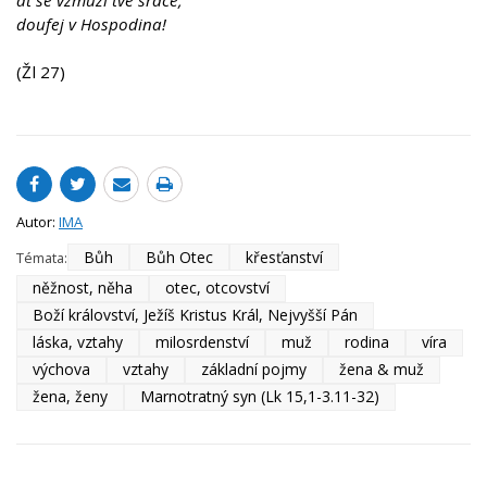
doufej v Hospodina!
(Žl 27)
Autor:
IMA
Bůh
Bůh Otec
křesťanství
Témata:
něžnost, něha
otec, otcovství
Boží království, Ježíš Kristus Král, Nejvyšší Pán
láska, vztahy
milosrdenství
muž
rodina
víra
výchova
vztahy
základní pojmy
žena & muž
žena, ženy
Marnotratný syn (Lk 15,1-3.11-32)