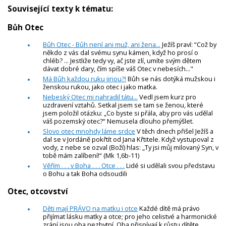
Související texty k tématu:
Bůh Otec
Bůh Otec - Bůh není ani muž, ani žena...
Ježíš praví: “Což by
někdo z vás dal svému synu kámen, když ho prosí o
chléb? ... Jestliže tedy vy, ač jste zlí, umíte svým dětem
dávat dobré dary, čím spíše váš Otec v nebesích..."
Má Bůh každou ruku jinou?!
Bůh se nás dotýká mužskou i
ženskou rukou, jako otec i jako matka.
Nebeský Otec mi nahradil tátu...
Vedl jsem kurz pro
uzdravení vztahů. Setkal jsem se tam se ženou, které
jsem položil otázku: „Co byste si přála, aby pro vás udělal
váš pozemský otec?“ Nemusela dlouho přemýšlet.
Slovo otec mnohdy láme srdce
V těch dnech přišel Ježíš a
dal se v Jordáně pokřtít od Jana Křtitele. Když vystupoval z
vody, z nebe se ozval (Boží) hlas: „Ty jsi můj milovaný Syn, v
tobě mám zalíbení!“ (Mk 1,6b-11)
Věřím . . . v Boha . . . Otce . . .
Lidé si udělali svou představu
o Bohu a tak Boha odsoudili
Otec, otcovství
Děti mají PRÁVO na matku i otce
Každé dítě má právo
přijímat lásku matky a otce; pro jeho celistvé a harmonické
zrání jsou oba nezbytní. Oba přispívají k růstu dítěte,