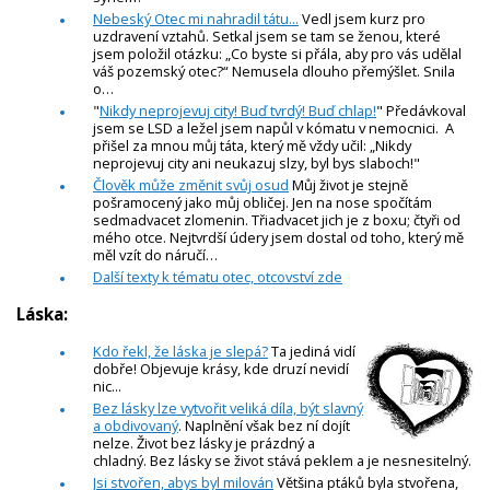
Nebeský Otec mi nahradil tátu...
Vedl jsem kurz pro
uzdravení vztahů. Setkal jsem se tam se ženou, které
jsem položil otázku: „Co byste si přála, aby pro vás udělal
váš pozemský otec?“ Nemusela dlouho přemýšlet. Snila
o…
"
Nikdy neprojevuj city! Buď tvrdý! Buď chlap!
" Předávkoval
jsem se LSD a ležel jsem napůl v kómatu v nemocnici. A
přišel za mnou můj táta, který mě vždy učil: „Nikdy
neprojevuj city ani neukazuj slzy, byl bys slaboch!"
Člověk může změnit svůj osud
Můj život je stejně
pošramocený jako můj obličej. Jen na nose spočítám
sedmadvacet zlomenin. Třiadvacet jich je z boxu; čtyři od
mého otce. Nejtvrdší údery jsem dostal od toho, který mě
měl vzít do náručí…
Další texty k tématu otec, otcovství zde
Láska:
Kdo řekl, že láska je slepá?
Ta jediná vidí
dobře! Objevuje krásy, kde druzí nevidí
nic...
Bez lásky lze vytvořit veliká díla, být slavný
a obdivovaný
. Naplnění však bez ní dojít
nelze. Život bez lásky je prázdný a
chladný. Bez lásky se život stává peklem a je nesnesitelný.
Jsi stvořen, abys byl milován
Většina ptáků byla stvořena,