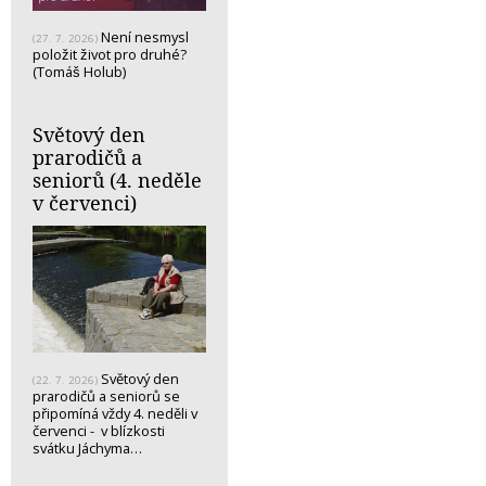
Není nesmysl
(27. 7. 2026)
položit život pro druhé?
(Tomáš Holub)
Světový den
prarodičů a
seniorů (4. neděle
v červenci)
Světový den
(22. 7. 2026)
prarodičů a seniorů se
připomíná vždy 4. neděli v
červenci - v blízkosti
svátku Jáchyma…