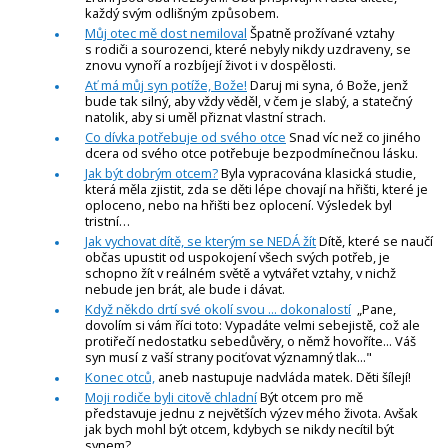
každý svým odlišným způsobem.
Můj otec mě dost nemiloval
Špatně prožívané vztahy
s rodiči a sourozenci, které nebyly nikdy uzdraveny, se
znovu vynoří a rozbíjejí život i v dospělosti.
Ať má můj syn potíže, Bože!
Daruj mi syna, ó Bože, jenž
bude tak silný, aby vždy věděl, v čem je slabý, a statečný
natolik, aby si uměl přiznat vlastní strach.
Co dívka potřebuje od svého otce
Snad víc než co jiného
dcera od svého otce potřebuje bezpodmínečnou lásku.
Jak být dobrým otcem?
Byla vypracována klasická studie,
která měla zjistit, zda se děti lépe chovají na hřišti, které je
oploceno, nebo na hřišti bez oplocení. Výsledek byl
tristní…
Jak vychovat dítě, se kterým se NEDÁ žít
Dítě, které se naučí
občas upustit od uspokojení všech svých potřeb, je
schopno žít v reálném světě a vytvářet vztahy, v nichž
nebude jen brát, ale bude i dávat.
Když někdo drtí své okolí svou ... dokonalostí
„Pane,
dovolím si vám říci toto: Vypadáte velmi sebejistě, což ale
protiřečí nedostatku sebedůvěry, o němž hovoříte... Váš
syn musí z vaší strany pociťovat významný tlak..."
Konec otců,
aneb nastupuje nadvláda matek. Děti šílejí!
Moji rodiče byli citově chladní
Být otcem pro mě
představuje jednu z největších výzev mého života. Avšak
jak bych mohl být otcem, kdybych se nikdy necítil být
synem?