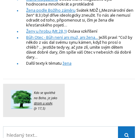
hodnocena mnohokrát a protikladně
Žena podle Božího záměru
Svátek MDŽ („Mezinárodní den
žen“ 8.3.) byl dříve ideologicky zneužit. To nás ale nemusí
odradit od toho, připomenout si, čím je žena dle
křesťanského pojetí…
Ženy u hrobu (Mt 28,1)
Oslava vzkříšení
Bůh Otec - Bůh není ani muž, ani žena...
Ježíš praví: “Což by
někdo z vás dal svému synu kámen, když ho prosí o
chléb? ... Jestliže tedy vy, ač jste zlí, umíte svým dětem
dávat dobré dary, čím spíše váš Otec v nebesích dá dobré
dary…
Další texty k tématu
žena
Kdo se spoléhá
na Boha, je jako
strom u vody
.
(Jr 17,5)