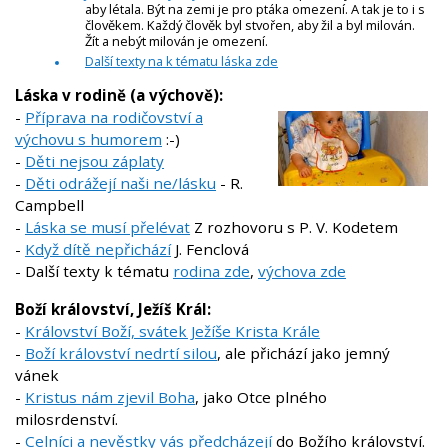
aby létala. Být na zemi je pro ptáka omezení. A tak je to i s
člověkem. Každý člověk byl stvořen, aby žil a byl milován.
Žít a nebýt milován je omezení.
Další texty na k tématu láska zde
Láska v rodině (a výchově):
-
Příprava na rodičovství a
výchovu s humorem
:-)
-
Děti nejsou záplaty
-
Děti odrážejí naši ne/lásku
- R.
Campbell
-
Láska se musí přelévat
Z rozhovoru s P. V. Kodetem
-
Když dítě nepřichází
J. Fenclová
- Další texty k tématu
rodina zde
,
výchova zde
Boží království, Ježíš Král:
-
Království Boží, svátek Ježíše Krista Krále
-
Boží království nedrtí silou
, ale přichází jako jemný
vánek
-
Kristus nám zjevil Boha
, jako Otce plného
milosrdenství.
-
Celníci a nevěstky vás předcházejí
do Božího království.