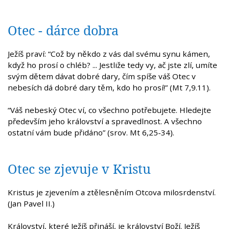
Otec - dárce dobra
Ježíš praví: “Což by někdo z vás dal svému synu kámen,
když ho prosí o chléb? ... Jestliže tedy vy, ač jste zlí, umíte
svým dětem dávat dobré dary, čím spíše váš Otec v
nebesích dá dobré dary těm, kdo ho prosí!” (Mt 7,9.11).
“Váš nebeský Otec ví, co všechno potřebujete. Hledejte
především jeho království a spravedlnost. A všechno
ostatní vám bude přidáno” (srov. Mt 6,25-34).
Otec se zjevuje v Kristu
Kristus je zjevením a ztělesněním Otcova milosrdenství.
(Jan Pavel II.)
Království, které Ježíš přináší, je království Boží. Ježíš