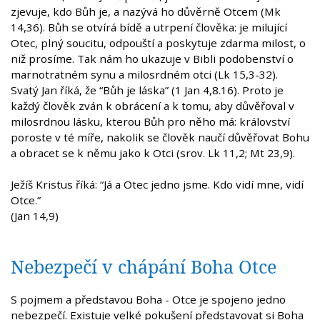
zjevuje, kdo Bůh je, a nazývá ho důvěrně Otcem (Mk
14,36). Bůh se otvírá bídě a utrpení člověka: je milující
Otec, plný soucitu, odpouští a poskytuje zdarma milost, o
niž prosíme. Tak nám ho ukazuje v Bibli podobenství o
marnotratném synu a milosrdném otci (Lk 15,3-32).
Svatý Jan říká, že “Bůh je láska” (1 Jan 4,8.16). Proto je
každý člověk zván k obrácení a k tomu, aby důvěřoval v
milosrdnou lásku, kterou Bůh pro něho má: království
poroste v té míře, nakolik se člověk naučí důvěřovat Bohu
a obracet se k němu jako k Otci (srov. Lk 11,2; Mt 23,9).
Ježíš Kristus říká: “Já a Otec jedno jsme. Kdo vidí mne, vidí
Otce.”
(Jan 14,9)
Nebezpečí v chápání Boha Otce
S pojmem a představou Boha - Otce je spojeno jedno
nebezpečí. Existuje velké pokušení představovat si Boha