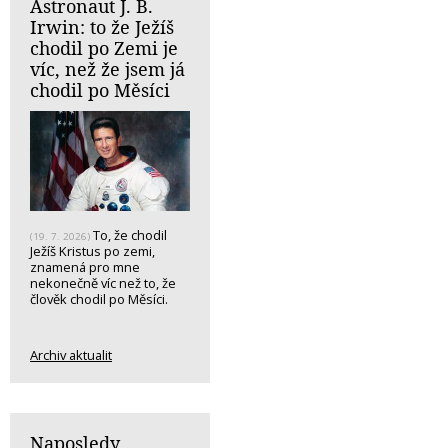
Astronaut J. B.
Irwin: to že Ježíš
chodil po Zemi je
víc, než že jsem já
chodil po Měsíci
To, že chodil
(19. 7. 2026)
Ježíš Kristus po zemi,
znamená pro mne
nekonečně víc než to, že
člověk chodil po Měsíci.
Archiv aktualit
Naposledy