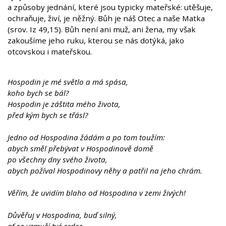
a způsoby jednání, které jsou typicky mateřské: utěšuje,
ochraňuje, živí, je něžný. Bůh je náš Otec a naše Matka
(srov. Iz 49,15). Bůh není ani muž, ani žena, my však
zakoušíme jeho ruku, kterou se nás dotýká, jako
otcovskou i mateřskou.
Hospodin je mé světlo a má spása,
koho bych se bál?
Hospodin je záštita mého života,
před kým bych se třásl?
Jedno od Hospodina žádám a po tom toužím:
abych směl přebývat v Hospodinově domě
po všechny dny svého života,
abych požíval Hospodinovy něhy a patřil na jeho chrám.
Věřím, že uvidím blaho od Hospodina v zemi živých!
Důvěřuj v Hospodina, buď silný,
ať se vzmuží tvé srdce,