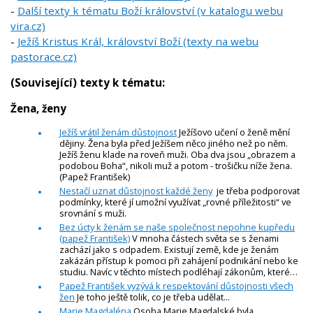
-
Další texty k tématu Boží království (v katalogu webu
vira.cz)
-
Ježíš Kristus Král, království Boží (texty na webu
pastorace.cz)
(Související) texty k tématu:
Žena, ženy
Ježíš vrátil ženám důstojnost
Ježíšovo učení o ženě mění
dějiny. Žena byla před Ježíšem něco jiného než po něm.
Ježíš ženu klade na roveň muži. Oba dva jsou „obrazem a
podobou Boha“, nikoli muž a potom - trošičku níže žena.
(Papež František)
Nestačí uznat důstojnost každé ženy
je třeba podporovat
podmínky, které jí umožní využívat „rovné příležitosti“ ve
srovnání s muži.
Bez úcty k ženám se naše společnost nepohne kupředu
(papež František)
V mnoha částech světa se s ženami
zachází jako s odpadem. Existují země, kde je ženám
zakázán přístup k pomoci při zahájení podnikání nebo ke
studiu. Navíc v těchto místech podléhají zákonům, které…
Papež František vyzývá k respektování důstojnosti všech
žen
Je toho ještě tolik, co je třeba udělat...
Marie Magdaléna
Osoba Marie Magdalské byla