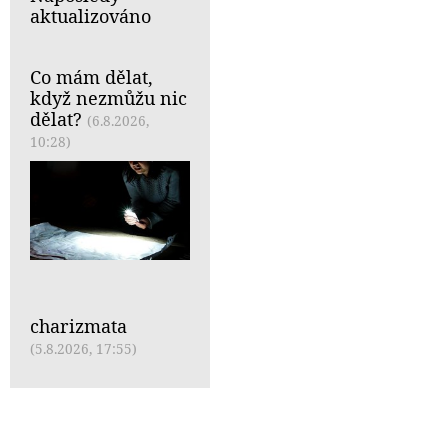
aktualizováno
Co mám dělat,
když nezmůžu nic
dělat?
(6.8.2026,
10:28)
charizmata
(5.8.2026, 17:55)