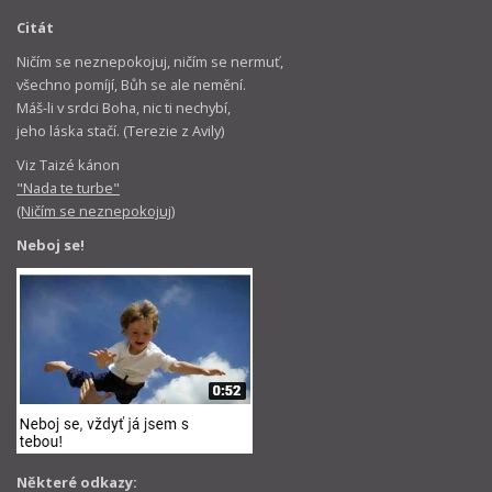
Citát
Ničím se neznepokojuj, ničím se nermuť,
všechno pomíjí, Bůh se ale nemění.
Máš-li v srdci Boha, nic ti nechybí,
jeho láska stačí. (Terezie z Avily)
Viz Taizé kánon
"Nada te turbe"
(Ničím se neznepokojuj)
Neboj se!
Některé odkazy: