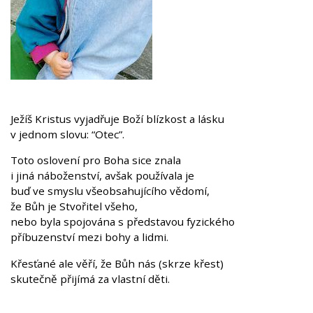
Ježíš Kristus vyjadřuje Boží blízkost a lásku
v jednom slovu: “Otec”.
Toto oslovení pro Boha sice znala
i jiná náboženství, avšak používala je
buď ve smyslu všeobsahujícího vědomí,
že Bůh je Stvořitel všeho,
nebo byla spojována s představou fyzického
příbuzenství mezi bohy a lidmi.
Křesťané ale věří, že Bůh nás (skrze křest)
skutečně přijímá za vlastní děti.