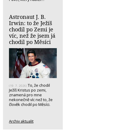
Astronaut J. B.
Irwin: to že Ježíš
chodil po Zemi je
víc, než že jsem já
chodil po Měsíci
To, že chodil
(19. 7. 2026)
Ježíš Kristus po zemi,
znamená pro mne
nekonečně víc než to, že
člověk chodil po Měsíci.
Archiv aktualit