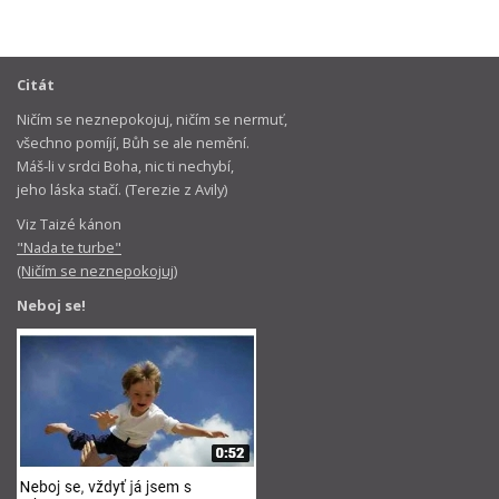
Citát
Ničím se neznepokojuj, ničím se nermuť,
všechno pomíjí, Bůh se ale nemění.
Máš-li v srdci Boha, nic ti nechybí,
jeho láska stačí. (Terezie z Avily)
Viz Taizé kánon
"Nada te turbe"
(Ničím se neznepokojuj)
Neboj se!