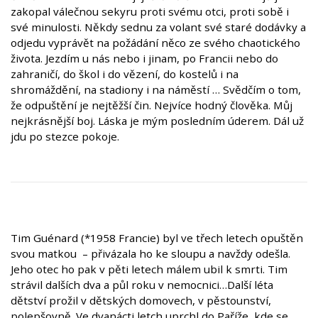
zakopal válečnou sekyru proti svému otci, proti sobě i
své minulosti. Někdy sednu za volant své staré dodávky a
odjedu vyprávět na požádání něco ze svého chaotického
života. Jezdím u nás nebo i jinam, po Francii nebo do
zahraničí, do škol i do vězení, do kostelů i na
shromáždění, na stadiony i na náměstí … Svědčím o tom,
že odpuštění je nejtěžší čin. Nejvíce hodný člověka. Můj
nejkrásnější boj. Láska je mým posledním úderem. Dál už
jdu po stezce pokoje.
Tim Guénard (*1958 Francie) byl ve třech letech opuštěn
svou matkou – přivázala ho ke sloupu a navždy odešla.
Jeho otec ho pak v pěti letech málem ubil k smrti. Tim
strávil dalších dva a půl roku v nemocnici…Další léta
dětství prožil v dětských domovech, v pěstounství,
polepšovně. Ve dvanácti letch uprchl do Paříže, kde se