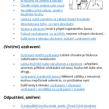
Je možné se změnit a obrátit?
Člověk může změnit svůj osud
Na útěku před sebou, aneb v
bludném kruhu
Láska k sobě samému je základ životní kreativity
Absolutizace toho, co není absolutní
Spása a obrácení
krok k přijetí naplněného života.
Pokud nechápeme, co je hřích
, nejsme schopni obrácení...
Další texty k tématu obrácení, pokání, uzdravení zde
(Vnitřní) uzdravení:
Duchovní vnitřní uzdravení
Lidské chování je hluboce
ovlivňováno nevědomím
Láska Boží léčí naše náruživosti a závislosti
- přejídání,
anorexii, přílišné očekávání od sexu, touha mít stále více,
drogy...
Uzdravení zraněných emocí
Některé zážitky z minulosti
mohou nepříznivě ovlivnit to, co prožíváme nyní.
Další texty k tématu:
uzdravení | obrácení,
uzdravení | modlitba za uzdravení | zranění
Odpuštění, smíření:
O odpuštění trochu jinak, aneb: Chceš-li být otrokem