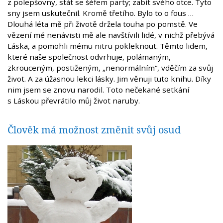
z polepšovny, stát se šéfem party; zabít svého otce. Tyto
sny jsem uskutečnil. Kromě třetího. Bylo to o fous …
Dlouhá léta mě při životě držela touha po pomstě. Ve
vězení mé nenávisti mě ale navštívili lidé, v nichž přebývá
Láska, a pomohli mému nitru pokleknout. Těmto lidem,
které naše společnost odvrhuje, polámaným,
zkrouceným, postiženým, „nenormálním“, vděčím za svůj
život. A za úžasnou lekci lásky. Jim věnuji tuto knihu. Díky
nim jsem se znovu narodil. Toto nečekané setkání
s Láskou převrátilo můj život naruby.
Člověk má možnost změnit svůj osud