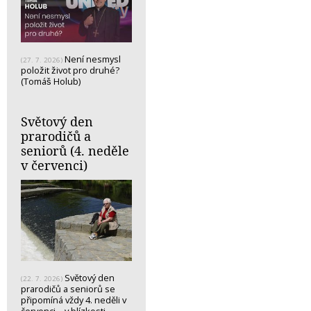
Není nesmysl
(27. 7. 2026)
položit život pro druhé?
(Tomáš Holub)
Světový den
prarodičů a
seniorů (4. neděle
v červenci)
Světový den
(22. 7. 2026)
prarodičů a seniorů se
připomíná vždy 4. neděli v
červenci - v blízkosti