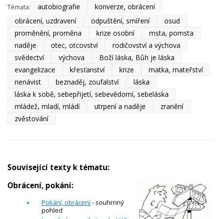
autobiografie
konverze, obrácení
Témata:
obrácení, uzdravení
odpuštění, smíření
osud
proměnění, proměna
krize osobní
msta, pomsta
naděje
otec, otcovství
rodičovství a výchova
svědectví
výchova
Boží láska, Bůh je láska
evangelizace
křesťanství
krize
matka, mateřství
nenávist
beznaděj, zoufalství
láska
láska k sobě, sebepřijetí, sebevědomí, sebeláska
mládež, mladí, mládí
utrpení a naděje
zranění
zvěstování
Související texty k tématu:
Obrácení, pokání:
Pokání, obrácení
- souhrnný
pohled