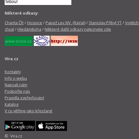
Některé odkazy:
Charita ČR
/
Hospice
/
Papež Lev XIV. (RaVat)
/
Stanislav Přibyl YT
/
Vojtěch
chval
/
HledámBoha
/
Některé další odkazy naleznete zde
Vira.cz
Kontakty
Info o webu
Napsali nám
Podpořte nás
Pravidla zveřejňování
Katalog
V co věříme jako křesťané
© Vira.cz