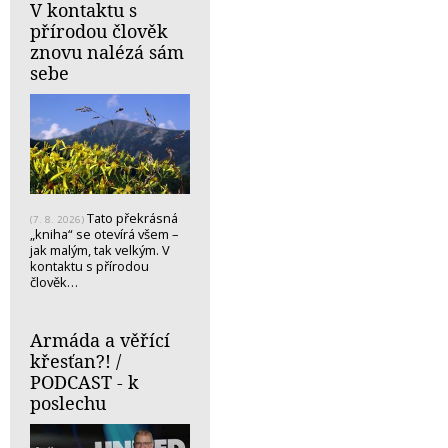
V kontaktu s
přírodou člověk
znovu nalézá sám
sebe
Tato překrásná
(7. 8. 2026)
„kniha“ se otevírá všem –
jak malým, tak velkým. V
kontaktu s přírodou
člověk…
Armáda a věřící
křesťan?! /
PODCAST - k
poslechu