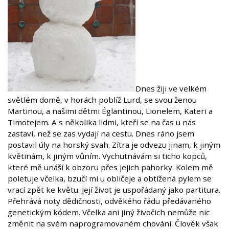
Dnes žiji ve velkém
světlém domě, v horách poblíž Lurd, se svou ženou
Martinou, a našimi dětmi Églantinou, Lionelem, Kateri a
Timotejem. A s několika lidmi, kteří se na čas u nás
zastaví, než se zas vydají na cestu. Dnes ráno jsem
postavil úly na horský svah. Zítra je odvezu jinam, k jiným
květinám, k jiným vůním. Vychutnávám si ticho kopců,
které mě unáší k obzoru přes jejich pahorky. Kolem mě
poletuje včelka, bzučí mi u obličeje a obtížená pylem se
vrací zpět ke květu. Její život je uspořádaný jako partitura.
Přehrává noty dědičnosti, odvěkého řádu předávaného
genetickým kódem. Včelka ani jiný živočich nemůže nic
změnit na svém naprogramovaném chování. Člověk však