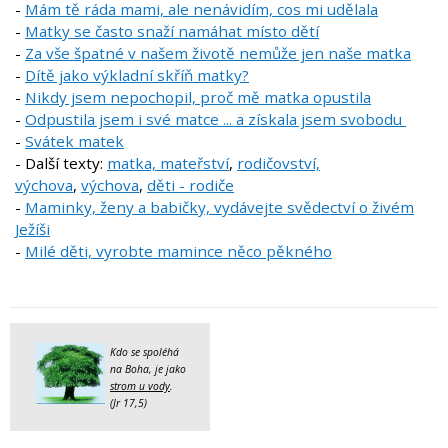
-
Mám tě ráda mami, ale nenávidím, cos mi udělala
-
Matky se často snaží namáhat místo dětí
-
Za vše špatné v našem životě nemůže jen naše matka
-
Dítě jako výkladní skříň matky?
-
Nikdy jsem nepochopil, proč mě matka opustila
-
Odpustila jsem i své matce ... a získala jsem svobodu
-
Svátek matek
- Další texty:
matka, mateřství
,
rodičovství,
výchova
,
výchova
,
děti - rodiče
-
Maminky, ženy a babičky, vydávejte svědectví o živém
Ježíši
-
Milé děti, vyrobte mamince něco pěkného
Kdo se spoléhá
na Boha, je jako
strom u vody
.
(Jr 17,5)