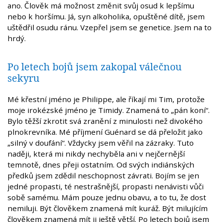
ano. Člověk má možnost změnit svůj osud k lepšímu
nebo k horšímu. Já, syn alkoholika, opuštěné dítě, jsem
uštědřil osudu ránu. Vzepřel jsem se genetice. Jsem na to
hrdý.
Po letech bojů jsem zakopal válečnou
sekyru
Mé křestní jméno je Philippe, ale říkají mi Tim, protože
moje irokézské jméno je Timidy. Znamená to „pán koní“.
Bylo těžší zkrotit svá zranění z minulosti než divokého
plnokrevníka. Mé příjmení Guénard se dá přeložit jako
„silný v doufání“. Vždycky jsem věřil na zázraky. Tuto
naději, která mi nikdy nechyběla ani v nejčernější
temnotě, dnes přeji ostatním. Od svých indiánských
předků jsem zdědil neschopnost závrati. Bojím se jen
jedné propasti, té nestrašnější, propasti nenávisti vůči
sobě samému. Mám pouze jednu obavu, a to tu, že dost
nemiluji. Být člověkem znamená mít kuráž. Být milujícím
člověkem znamená mít ji ještě větší. Po letech bojů jsem