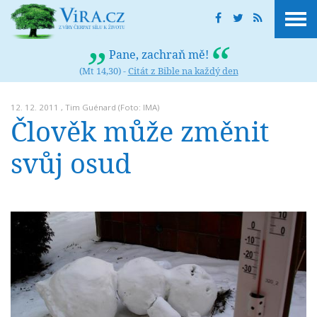
Pane, zachraň mě!
(Mt 14,30) -
Citát z Bible na každý den
12. 12. 2011 ,
Tim Guénard
(Foto: IMA)
Člověk může změnit
svůj osud