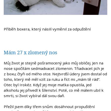
Příběh boxera, který násilí vyměnil za odpuštění
Mám 27 x zlomený nos
Můj život je stejně pošramocený jako můj obličej. Jen na
nose spočítám sedmadvacet zlomenin. Třiadvacet jich je
z boxu; čtyři od mého otce. Nejtvrdší údery jsem dostal od
toho, který mě měl vzít za ruku a říct mi „mám tě rád“.
Otec byl Irokéz. Když jej moje matka opustila, jed
alkoholu jej přivedl k šílenství. Poté, co mě málem ubil k
smrti, si život vybíral dál svou daň.
Přežil jsem díky třem snům: dosáhnout propuštění