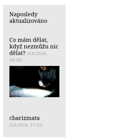
Naposledy
aktualizováno
Co mám dělat,
když nezmůžu nic
dělat?
(6.8.2026,
10:28)
charizmata
(5.8.2026, 17:55)