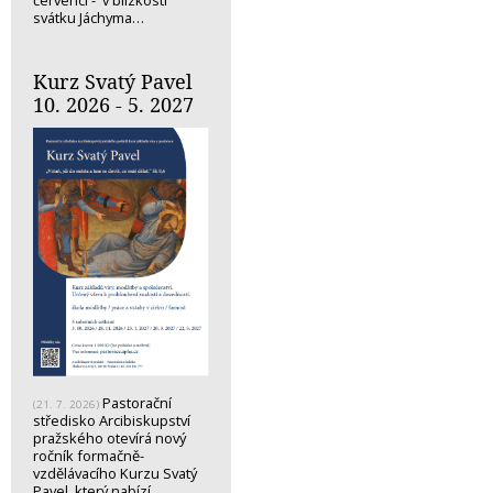
svátku Jáchyma…
Kurz Svatý Pavel
10. 2026 - 5. 2027
Pastorační
(21. 7. 2026)
středisko Arcibiskupství
pražského otevírá nový
ročník formačně-
vzdělávacího Kurzu Svatý
Pavel, který nabízí…