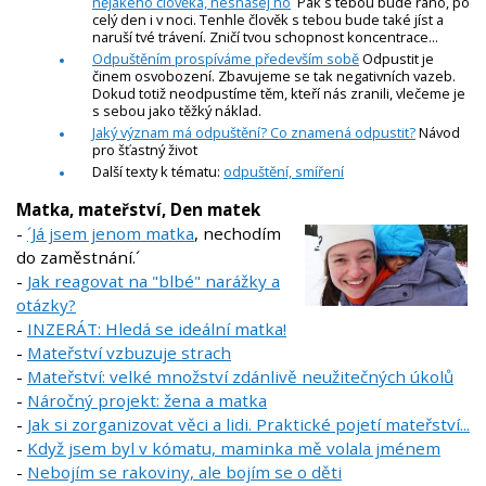
nějakého člověka, nesnášej ho
Pak s tebou bude ráno, po
celý den i v noci. Tenhle člověk s tebou bude také jíst a
naruší tvé trávení. Zničí tvou schopnost koncentrace...
Odpuštěním prospíváme především sobě
Odpustit je
činem osvobození. Zbavujeme se tak negativních vazeb.
Dokud totiž neodpustíme těm, kteří nás zranili, vlečeme je
s sebou jako těžký náklad.
Jaký význam má odpuštění? Co znamená odpustit?
Návod
pro šťastný život
Další texty k tématu:
odpuštění, smíření
Matka, mateřství, Den matek
-
´Já jsem jenom matka
, nechodím
do zaměstnání.´
-
Jak reagovat na "blbé" narážky a
otázky?
-
INZERÁT: Hledá se ideální matka!
-
Mateřství vzbuzuje strach
-
Mateřství: velké množství zdánlivě neužitečných úkolů
-
Náročný projekt: žena a matka
-
Jak si zorganizovat věci a lidi. Praktické pojetí mateřství...
-
Když jsem byl v kómatu, maminka mě volala jménem
-
Nebojím se rakoviny, ale bojím se o děti